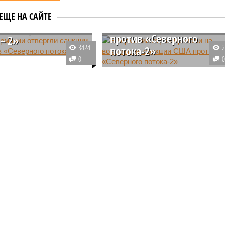
В Германии
Германии
отреагировали на
ли санкции США
ЕЩЕ НА САЙТЕ
возможные санкции СШ
 «Северного
против «Северного
– 2»
3424
потока-2»
витель МИД ФРГ
0
р Бургер заявил, что
В Министерстве экономики и
 отвергает
энергетики Германии
ого «Сказочного леса» пайщики ЖК «Станция Л» продолжают ждать от
еские ограничения
прокомментировали планы США
оюзников, поэтому
ввести новые санкции против
щиков
т против санкций США
судна-трубоукладчика
нии «Северного потока –
«Фортуна», способного
чного леса» пайщики ЖК «Станция Л»
достроить газопровод «Северны
начала реальной достройки
поток – 2».
данного «Сказочного леса» пайщики ЖК «Станция Л»
ital Group начала реальной достройки (изображение
сгенерировано ИИ)