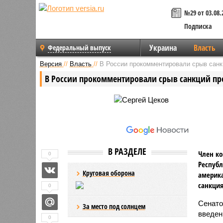
№29 от 03.08.
Подписка
Украина
Власть
Федеральный выпуск
Версия
//
Власть
//
В России прокомментировали срыв санкц
В России прокомментировали срыв санкций про
В РАЗДЕЛЕ
Член ко
0
Республ
Круговая оборона
америка
санкция
0
Сенато
За место под солнцем
введен
0