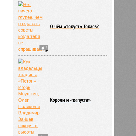
О чём «токует» Токаев?
2
Kороли и «капуста»
693