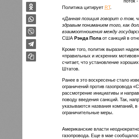
поток 
Политика цитирует
RT
.
«Данная позиция говорит о том, 
здравым пониманием того, как до
взаимоотношения между государ
США
Рэнда Пола
от санкций в отн
Кроме того, политик выразил надеж
«правильных и искренних мотивов»,
считает, что установление хороши
Штатов.
Ранее в это воскресенье стало изв
ограничений против газопровода «С
рассмотрение инициативы и направ
поводу введения санкций. Так, напр
указываются названия компаний, в
ограничительные меры.
Американские власти неоднократно
газопровода. Еще в мае сообщалось