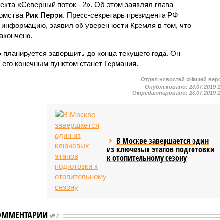
екта «Северный поток - 2». Об этом заявлял глава
домства
Рик Перри
. Пресс-секретарь президента РФ
у информацию, заявил об уверенности Кремля в том, что
акончено.
 планируется завершить до конца текущего года. Он
а его конечным пунктом станет Германия.
Отдел новостей «Нашей вер
Опубликовано:
28.07.2019 
Отредактировано:
28.07.2019 
В Москве завершается один
из ключевых этапов подготовки
к отопительному сезону
ОММЕНТАРИИ
0