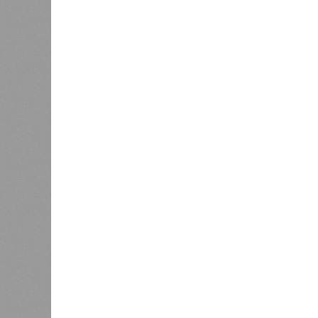
Украинскому кандидату в
конгресс США запретили
приходить на пляж после драки
К
Новости smi2.ru
Версия
//
Общество
//
Земля уже не раз показывала человеч
Последние времена
Земля уже не раз показывала человечеству свой