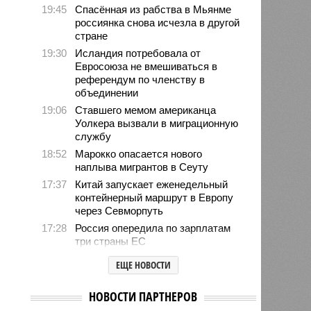
19:45
Спасённая из рабства в Мьянме
россиянка снова исчезла в другой
стране
19:30
Исландия потребовала от
Евросоюза не вмешиваться в
референдум по членству в
объединении
19:06
Ставшего мемом американца
Уолкера вызвали в миграционную
службу
18:52
Марокко опасается нового
наплыва мигрантов в Сеуту
17:37
Китай запускает еженедельный
контейнерный маршрут в Европу
через Севморпуть
17:28
Россия опередила по зарплатам
три страны ЕС
17:16
Александр Лукашенко призвал
ЕЩЕ НОВОСТИ
белорусов скупать пустующие
избы
НОВОСТИ ПАРТНЕРОВ
14:49
Девушка объяснила убийство