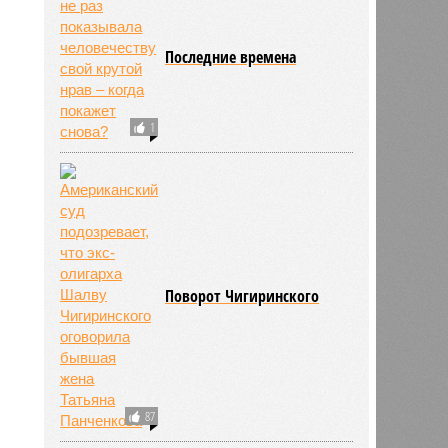
Последние времена
1
Поворот Чигиринского
ьхин
87
11:09
11:09