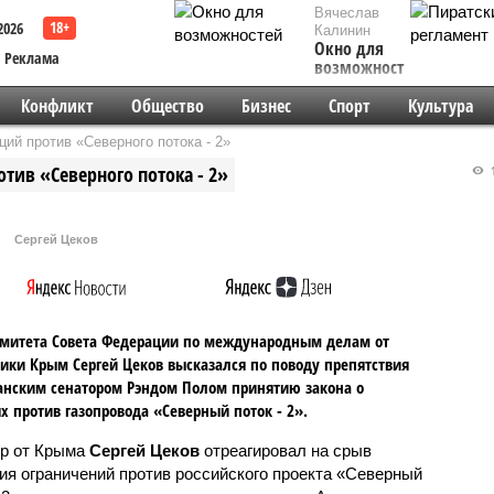
Вячеслав
2026
Калинин
Окно для
Реклама
возможностей
Конфликт
Общество
Бизнес
Спорт
Культура
ий против «Северного потока - 2»
тив «Северного потока - 2»
1
Сергей Цеков
митета Совета Федерации по международным делам от
ики Крым Сергей Цеков высказался по поводу препятствия
нским сенатором Рэндом Полом принятию закона о
х против газопровода «Северный поток - 2».
р от Крыма
Сергей Цеков
отреагировал на срыв
ия ограничений против российского проекта «Северный