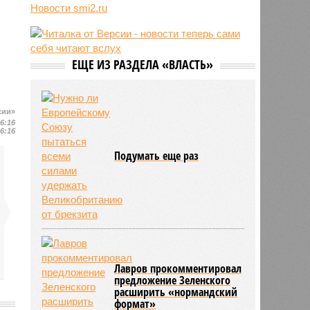
трёхмесячного сына
Новости smi2.ru
14:40
Сергей Миронов выступил за
увеличение пенсий детям,
потерявшим родителей
ЕЩЕ ИЗ РАЗДЕЛА «ВЛАСТЬ»
13:56
Финляндия захотела использовать
приграничные болота против
России
сии»
16:16
16:16
Подумать еще раз
Лавров прокомментировал
предложение Зеленского
расширить «нормандский
формат»