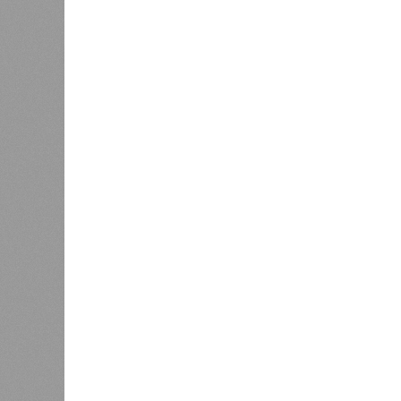
конструкций, устранение проектных
отчётности дольщики не видят. Ни C
подтверждают ни соблюдения графи
выполненных работ.
Напрашивается закономерный вопро
(достраивать проблемные объекты 
масштабируется на Люблино? И озн
реальности подрядчик по «Станци
лагеря у объекта в 2025–2026 года
в личном общении нам перестали 
рассказывают расстроенные дольщ
Казалось бы, формально ответстве
Suns Development – банкрот, часть 
бенефициар компании находится под
проблемных объектов группы – «Ста
согласно информации на сайтах Capi
объектов уже сданы или близки к с
пострадавших дольщиков (3908 квар
стройплощадкой без стройки. Возни