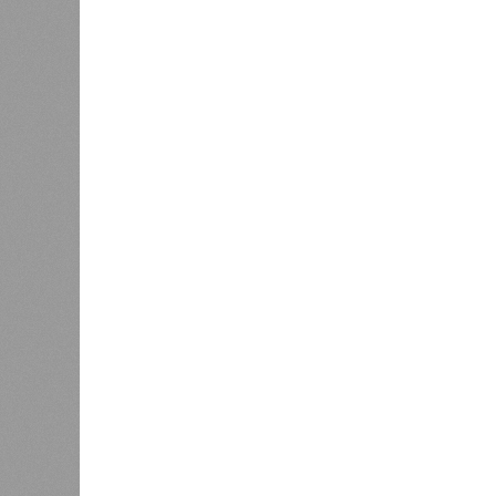
года на «Станцию Л» в полном объ
меньшего масштаба?
Источник: https://avaho.ru/novos
y
Если да, то на каком основании д
(декабрь 2026 – март 2028), если 
отсутствию техники на площадке, 
строй продолжают
фигурировать
в 
порталах.
Для почти четырёх тысяч будущих 
календарём, а очередными перенос
продолжают указывать даты сдачи,
ней по-прежнему не видно признако
не превращаются ли сроки ввода в
реальным положением дел? Именно 
дольщики ЖК «Станция Л».