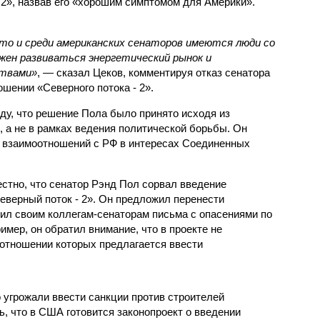
- 2», назвав его «хорошим симптомом для Америки».
что и среди американских сенаторов имеются люди со
лжен развиваться энергетический рынок и
ствами»
, — сказал Цеков, комментируя отказ сенатора
ошении «Северного потока - 2».
ду, что решение Пола было принято исходя из
 а не в рамках ведения политической борьбы. Он
х взаимоотношений с РФ в интересах Соединенных
естно, что сенатор Рэнд Пол сорвал введение
еверный поток - 2». Он предложил перенести
ил своим коллегам-сенаторам письма с опасениями по
имер, он обратил внимание, что в проекте не
 отношении которых предлагается ввести
 угрожали ввести санкции против строителей
, что в США готовится законопроект о введении