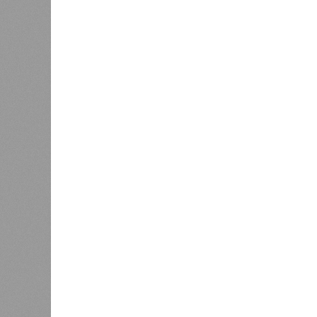
В РАЗДЕЛЕ
Пока в 
0
получаю
Ваш счёт
соответ
жилищно
0
станций
сказать
«Единая Россия» против своего
назначенца
0
ЖК «Светлый мир «Станция Л»: та 
та же
анонсированная
схема дострой
прошедшие два года результатов, п
информации
из профильных портал
декабрю 2026 г., вторую – к марту 2
задается вопросом: как эти сроки
площадке, по свидетельствам доль
техника отсутствует. Ни бетононас
подрядчиков. При том, что до «дек
Если в «Сказочном лесу» техзаказч
90%, затем 97%, с конкретными и