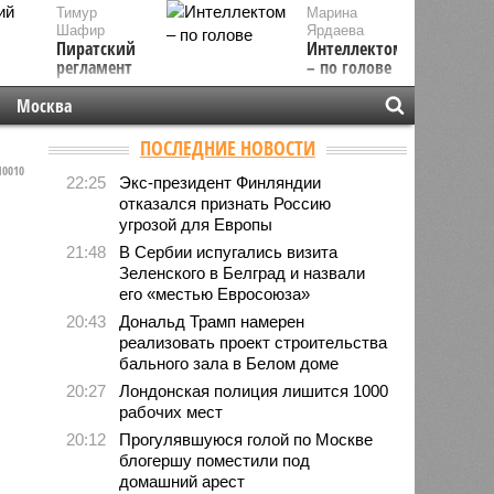
Тимур
Марина
Шафир
Ярдаева
Пиратский
Интеллектом
регламент
– по голове
Москва
ПОСЛЕДНИЕ НОВОСТИ
0010
22:25
Экс-президент Финляндии
отказался признать Россию
угрозой для Европы
21:48
В Сербии испугались визита
Зеленского в Белград и назвали
его «местью Евросоюза»
20:43
Дональд Трамп намерен
реализовать проект строительства
бального зала в Белом доме
20:27
Лондонская полиция лишится 1000
рабочих мест
20:12
Прогулявшуюся голой по Москве
блогершу поместили под
домашний арест