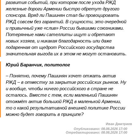
развития событий, при котором после ухода РЖД
железные дороги Армении быстро обретут другого
спонсора. Вряд ли Пашинян стал бы провоцировать
РЖД совсем без гарантий. В сущности, это очередной
и привычный уже «слив» России бывшими союзниками.
Потерянные нами сателлиты ищут и обретают
новых хозяев, и никакая благодарность или даже
подаренная от щедрот Российского государства
значительная выгода их в этом не могут остановить.
Юрий Баранчик, политолог
– Понятно, почему Пашинян хочет отжать актив
РЖД – в отместку за закрытие российских рынков. Ну
и вообще, чтобы ничего российского в стране не
осталось. Вместе с тем, если маленький Пашинян
отожмёт актив большой РЖД в маленькой Армении,
то о какой результативной внешней политике России
можно будет говорить в принципе?
Иван Дмитриев
Опубликовано:
08.08.2026 17:00
Отредактировано:
08.08.2026 17:00