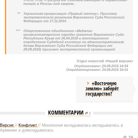
УНСО, УПА, «Тризуба им. Степана Бандеры» и «Братства»
попали в России под запрет.
**
Украинская организация «Правый сектор». Признана
экстремистской решением Верховного Суда Российской
Федерации от 17.11.2014.
***
Общественное объединение «Меджлис
крымскотатарского народа» (решение Верховного Суда
Республики Крым от 26.04.2016 и апелляционное
определение Судебной коллегии по административным
делам Верховного Суда Российской Федерации от
29.09.2016) признано экстремистской организацией
Отдел новостей «Нашей версии»
Опубликовано:
24.09.2015 14:54
Отредактировано:
24.09.2015 16:01
«Восточную
землю» заберёт
государство?
КОММЕНТАРИИ
0
Версия
//
Конфликт
//
Монополия вкладывалась-вкладывалась в
Армению и довкладывалась
126