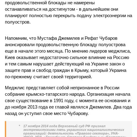
продовольственной блокады не намерены
останавливаться на достигнутом - в дальнейшем они
планируют полностью перекрыть подачу электроэнергии на
полуостров.
Напомним, что Мустафа Джемилев и Рефат Чубаров
анонсировали продовольственную блокаду полуострова
еще в начале этого месяца. По мнению лидеров меджлиса,
Киев оказывает недостаточно сильное влияние на Россию
и тем самым нарушает действующий на Украине закон о
защите прав и свобод граждан в Крыму, который Украина
по-прежнему считает своей территорией.
Меджлис представляет собой непризнанное в России
собрание крымско-татарского народа. Организация начала
свое существование в 1991 году, с момента ее основания и
до ноября 2013 года ее главой являлся Джемилев. Два года
назад он уступил свое место Чубарову.
*
17 ноября 2014 года Верховный суд РФ признал
экстремистскими пять украинских националистических
организаций: деятельность «Правого сектора», УНА-