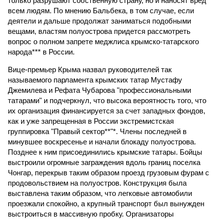
только разрушают собственную страну, но и наносят вред
всем людям. По мнению Бальбека, в том случае, если
деятели и дальше продолжат заниматься подобными
вещами, властям полуострова придется рассмотреть
вопрос о полном запрете меджлиса крымско-татарского
народа*** в России.
Вице-премьер Крыма назвал руководителей так
называемого парламента крымских татар Мустафу
Джемилева и Рефата Чубарова "профессиональными
татарами" и подчеркнул, что высока вероятность того, что
их организация финансируется за счет западных фондов,
как и уже запрещенная в России экстремистская
группировка "Правый сектор**"*. Члены последней в
минувшее воскресенье и начали блокаду полуострова.
Позднее к ним присоединились крымские татары. Бойцы
выстроили огромные заграждения вдоль границ поселка
Чонгар, перекрыв таким образом проезд грузовым фурам с
продовольствием на полуостров. Конструкция была
выставлена таким образом, что легковые автомобили
проезжали спокойно, а крупный транспорт был вынужден
выстроиться в массивную пробку. Организаторы