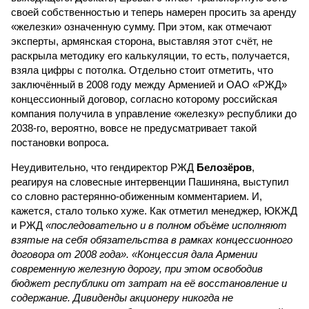
своей собственностью и теперь намерен просить за аренду
«железки» означенную сумму. При этом, как отмечают
эксперты, армянская сторона, выставляя этот счёт, не
раскрыла методику его калькуляции, то есть, получается,
взяла цифры с потолка. Отдельно стоит отметить, что
заключённый в 2008 году между Арменией и ОАО «РЖД»
концессионный договор, согласно которому российская
компания получила в управление «железку» республики до
2038-го, вероятно, вовсе не предусматривает такой
постановки вопроса.
Неудивительно, что гендиректор РЖД
Белозёров
,
реагируя на словесные интервенции Пашиняна, выступил
со словно растерянно-обиженным комментарием. И,
кажется, стало только хуже. Как отметил менеджер, ЮКЖД
и РЖД
«последовательно и в полном объёме исполняют
взятые на себя обязательства в рамках концессионного
договора от 2008 года». «Концессия дала Армении
современную железную дорогу, при этом освободив
бюджет республики от затрат на её восстановление и
содержание. Дивиденды акционеру никогда не