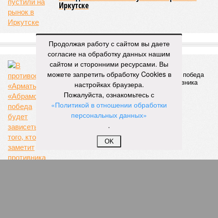
Иркутске
СЛУЧАЙНЫЕ СТАТЬИ
Продолжая работу с сайтом вы даете
согласие на обработку данных нашим
сайтом и сторонними ресурсами. Вы
Т-14 «Армата» vs М-1 «Абрамс»
можете запретить обработку Cookies в
В противостоянии «Арматы» и «Абрамса» победа
будет зависеть от того, кто заметит противника
настройках браузера.
первым
Пожалуйста, ознакомьтесь с
«Политикой в отношении обработки
персональных данных»
.
OK
Кризис беженцев - бюрократическая проблема
Европа может легко выйти из нынешнего
миграционного кризиса с выгодой для себя