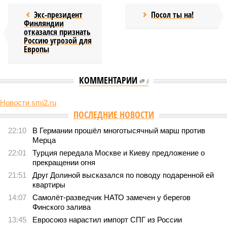
Экс-президент
Посол ты на!
Финляндии
отказался признать
Россию угрозой для
Европы
КОММЕНТАРИИ
0
Новости smi2.ru
ПОСЛЕДНИЕ НОВОСТИ
22:10
В Германии прошёл многотысячный марш против
Мерца
22:01
Турция передала Москве и Киеву предложение о
прекращении огня
21:51
Друг Долиной высказался по поводу подаренной ей
квартиры
14:07
Самолёт-разведчик НАТО замечен у берегов
Финского залива
13:45
Евросоюз нарастил импорт СПГ из России