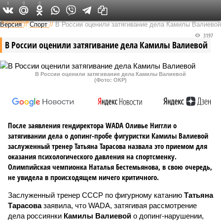
1
0
0
Федеральный выпуск
Версия
//
Спорт
//
В России оценили затягивание дела Камилы Валиевой
3197
В России оценили затягивание дела Камилы Валиевой
В России оценили затягивание дела Камилы Валиевой
(Фото: ОКР)
После заявления гендиректора WADA Оливье Ниггли о
затягивании дела о допинг-пробе фигуристки Камилы Валиевой
заслуженный тренер Татьяна Тарасова назвала это приемом для
оказания психологического давления на спортсменку.
Олимпийская чемпионка Наталья Бестемьянова, в свою очередь,
не увидела в происходящем ничего критичного.
Заслуженный тренер СССР по фигурному катанию
Татьяна
Тарасова
заявила, что WADA, затягивая рассмотрение
дела россиянки
Камилы Валиевой
о допинг-нарушении,