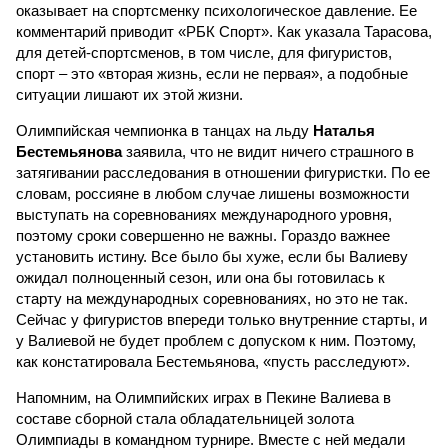
оказывает на спортсменку психологическое давление. Ее
комментарий приводит «РБК Спорт». Как указала Тарасова,
для детей-спортсменов, в том числе, для фигуристов,
спорт – это «вторая жизнь, если не первая», а подобные
ситуации лишают их этой жизни.
Олимпийская чемпионка в танцах на льду
Наталья
Бестемьянова
заявила, что не видит ничего страшного в
затягивании расследования в отношении фигуристки. По ее
словам, россияне в любом случае лишены возможности
выступать на соревнованиях международного уровня,
поэтому сроки совершенно не важны. Гораздо важнее
установить истину. Все было бы хуже, если бы Валиеву
ожидал полноценный сезон, или она бы готовилась к
старту на международных соревнованиях, но это не так.
Сейчас у фигуристов впереди только внутренние старты, и
у Валиевой не будет проблем с допуском к ним. Поэтому,
как констатировала Бестемьянова, «пусть расследуют».
Напомним, на Олимпийских играх в Пекине Валиева в
составе сборной стала обладательницей золота
Олимпиады в командном турнире. Вместе с ней медали