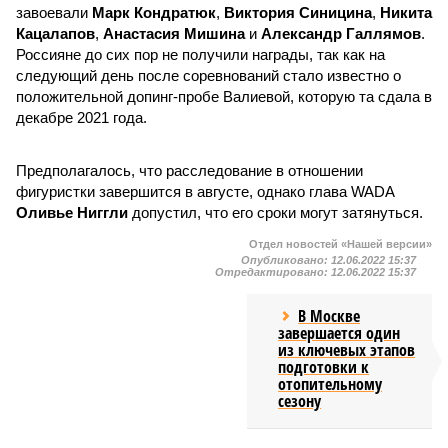
завоевали
Марк Кондратюк
,
Виктория Синицина
,
Никита
Кацалапов
,
Анастасия Мишина
и
Александр Галлямов
.
Россияне до сих пор не получили награды, так как на
следующий день после соревнований стало известно о
положительной допинг-пробе Валиевой, которую та сдала в
декабре 2021 года.
Предполагалось, что расследование в отношении
фигуристки завершится в августе, однако глава WADA
Оливье Ниггли
допустил, что его сроки могут затянуться.
Отдел новостей «Нашей версии»
Опубликовано:
12.06.2022 15:37
Отредактировано:
12.06.2022 15:37
В Москве
завершается один
из ключевых этапов
подготовки к
отопительному
сезону