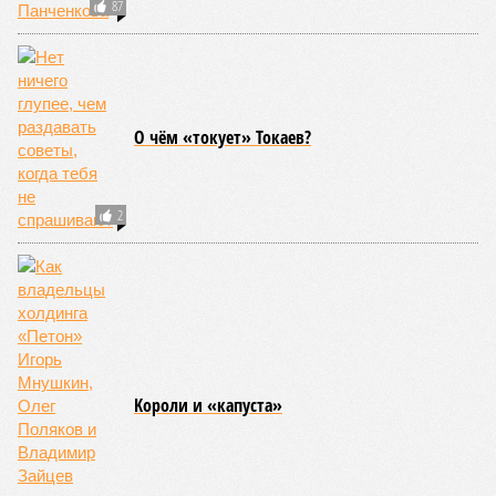
87
О чём «токует» Токаев?
2
Kороли и «капуста»