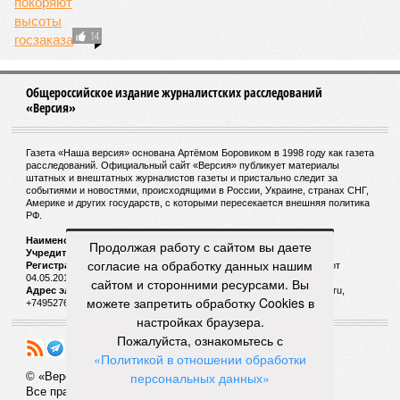
14
Общероссийское издание журналистских расследований
«Версия»
Газета «Наша версия» основана Артёмом Боровиком в 1998 году как газета
расследований. Официальный сайт «Версия» публикует материалы
штатных и внештатных журналистов газеты и пристально следит за
событиями и новостями, происходящими в России, Украине, странах СНГ,
Америке и других государств, с которыми пересекается внешняя политика
РФ.
Наименование:
Cетевое издание «Версия»
Продолжая работу с сайтом вы даете
Учредитель:
ООО «Версия»,
Главный редактор:
Горевой Р. Г.
согласие на обработку данных нашим
Регистрационный номер Роскомнадзора:
ЭЛ № ФС 77 - 72681 от
04.05.2018 г.
сайтом и сторонними ресурсами. Вы
Адрес электронной почты и телефон редакции:
versia@versia.ru,
можете запретить обработку Cookies в
+74952760348
настройках браузера.
Пожалуйста, ознакомьтесь с
«Политикой в отношении обработки
персональных данных»
© «Версия»
18+
Все права защищены
.