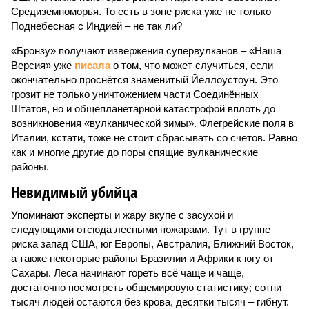
Средиземноморья. То есть в зоне риска уже не только
Поднебесная с Индией – не так ли?
«Бронзу» получают извержения супервулканов – «Наша
Версия» уже
писала
о том, что может случиться, если
окончательно проснётся знаменитый Йеллоустоун. Это
грозит не только уничтожением части Соединённых
Штатов, но и общепланетарной катастрофой вплоть до
возникновения «вулканической зимы». Флегрейские поля в
Италии, кстати, тоже не стоит сбрасывать со счетов. Равно
как и многие другие до поры спящие вулканические
районы.
Невидимый убийца
Упоминают эксперты и жару вкупе с засухой и
следующими отсюда лесными пожарами. Тут в группе
риска запад США, юг Европы, Австралия, Ближний Восток,
а также некоторые районы Бразилии и Африки к югу от
Сахары. Леса начинают гореть всё чаще и чаще,
достаточно посмотреть общемировую статистику; сотни
тысяч людей остаются без крова, десятки тысяч – гибнут.