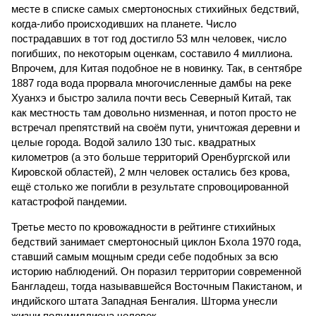
месте в списке самых смертоносных стихийных бедствий,
когда-либо происходивших на планете. Число
пострадавших в тот год достигло 53 млн человек, число
погибших, по некоторым оценкам, составило 4 миллиона.
Впрочем, для Китая подобное не в новинку. Так, в сентябре
1887 года вода прорвала многочисленные дамбы на реке
Хуанхэ и быстро залила почти весь Северный Китай, так
как местность там довольно низменная, и потоп просто не
встречал препятствий на своём пути, уничтожая деревни и
целые города. Водой залило 130 тыс. квадратных
километров (а это больше территорий Оренбургской или
Кировской областей), 2 млн человек остались без крова,
ещё столько же погибли в результате спровоцированной
катастрофой пандемии.
Третье место по кровожадности в рейтинге стихийных
бедствий занимает смертоносный циклон Бхола 1970 года,
ставший самым мощным среди себе подобных за всю
историю наблюдений. Он поразил территории современной
Бангладеш, тогда называвшейся Восточным Пакистаном, и
индийского штата Западная Бенгалия. Шторма унесли
жизни полумиллиона человек.