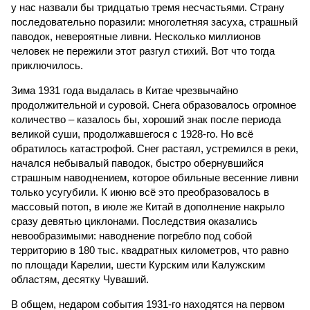
у нас назвали бы тридцатью тремя несчастьями. Страну
последовательно поразили: многолетняя засуха, страшный
паводок, невероятные ливни. Несколько миллионов
человек не пережили этот разгул стихий. Вот что тогда
приключилось.
Зима 1931 года выдалась в Китае чрезвычайно
продолжительной и суровой. Снега образовалось огромное
количество – казалось бы, хороший знак после периода
великой суши, продолжавшегося с 1928-го. Но всё
обратилось катастрофой. Снег растаял, устремился в реки,
начался небывалый паводок, быстро обернувшийся
страшным наводнением, которое обильные весенние ливни
только усугубили. К июню всё это преобразовалось в
массовый потоп, в июле же Китай в дополнение накрыло
сразу девятью циклонами. Последствия оказались
невообразимыми: наводнение погребло под собой
территорию в 180 тыс. квадратных километров, что равно
по площади Карелии, шести Курским или Калужским
областям, десятку Чуваший.
В общем, недаром события 1931-го находятся на первом