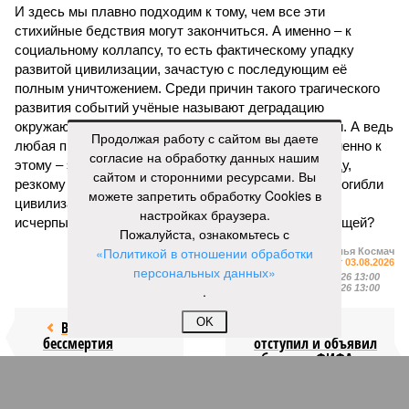
И здесь мы плавно подходим к тому, чем все эти
стихийные бедствия могут закончиться. А именно – к
социальному коллапсу, то есть фактическому упадку
развитой цивилизации, зачастую с последующим её
полным уничтожением. Среди причин такого трагического
развития событий учёные называют деградацию
окружающей среды, истощение ресурсов и болезни. А ведь
Продолжая работу с сайтом вы даете
любая природная катастрофа непременно ведёт именно к
согласие на обработку данных нашим
этому – экономическому кризису, эпидемиям, голоду,
сайтом и сторонними ресурсами. Вы
резкому сокращению численности населения. Так погибли
можете запретить обработку Cookies в
цивилизации шумеров, майя, кхмеров – список не
настройках браузера.
исчерпывающий. Какая цивилизация будет следующей?
Пожалуйста, ознакомьтесь с
«Политикой в отношении обработки
Илья Космач
Газета
«Наша версия» №29 от 03.08.2026
персональных данных»
Опубликовано:
05.08.2026 13:00
Отредактировано:
.
05.08.2026 13:00
OK
Возраст
Инфантино
бессмертия
отступил и объявил
об отказе ФИФА от
продажи доли прав
на чемпионат мира