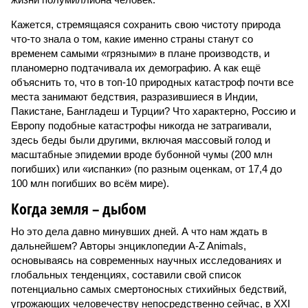
Кажется, стремящаяся сохранить свою чистоту природа
что-то знала о том, какие именно страны станут со
временем самыми «грязными» в плане производств, и
планомерно подтачивала их демографию. А как ещё
объяснить то, что в топ-10 природных катастроф почти все
места занимают бедствия, разразившиеся в Индии,
Пакистане, Бангладеш и Турции? Что характерно, Россию и
Европу подобные катастрофы никогда не затрагивали,
здесь беды были другими, включая массовый голод и
масштабные эпидемии вроде бубонной чумы (200 млн
погибших) или «испанки» (по разным оценкам, от 17,4 до
100 млн погибших во всём мире).
Когда земля – дыбом
Но это дела давно минувших дней. А что нам ждать в
дальнейшем? Авторы энциклопедии A-Z Animals,
основываясь на современных научных исследованиях и
глобальных тенденциях, составили свой список
потенциально самых смертоносных стихийных бедствий,
угрожающих человечеству непосредственно сейчас, в XXI