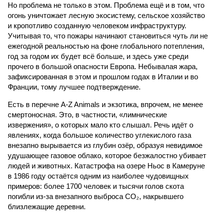
Но проблема не только в этом. Проблема ещё и в том, что
огонь уничтожает лесную экосистему, сельское хозяйство
и кропотливо созданную человеком инфраструктуру.
Учитывая то, что пожары начинают становиться чуть ли не
ежегодной реальностью на фоне глобального потепления,
год за годом их будет всё больше, и здесь уже среди
прочего в большой опасности Европа. Небывалая жара,
зафиксированная в этом и прошлом годах в Италии и во
Франции, тому лучшее подтверждение.
Есть в перечне A-Z Animals и экзотика, впрочем, не менее
смертоносная. Это, в частности, «лимнические
извержения», о которых мало кто слышал. Речь идёт о
явлениях, когда большое количество углекислого газа
внезапно вырывается из глубин озёр, образуя невидимое
удушающее газовое облако, которое безжалостно убивает
людей и животных. Катастрофа на озере Ньос в Камеруне
в 1986 году остаётся одним из наиболее чудовищных
примеров: более 1700 человек и тысячи голов скота
погибли из-за внезапного выброса CO₂, накрывшего
близлежащие деревни.