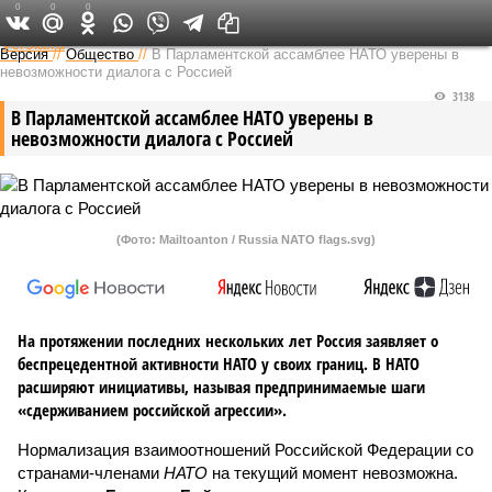
0
0
0
Федеральный выпуск
Версия
//
Общество
//
В Парламентской ассамблее НАТО уверены в
невозможности диалога с Россией
3138
В Парламентской ассамблее НАТО уверены в
невозможности диалога с Россией
(Фото: Mailtoanton / Russia NATO flags.svg)
На протяжении последних нескольких лет Россия заявляет о
беспрецедентной активности НАТО у своих границ. В НАТО
расширяют инициативы, называя предпринимаемые шаги
«сдерживанием российской агрессии».
Нормализация взаимоотношений Российской Федерации со
странами-членами
НАТО
на текущий момент невозможна.