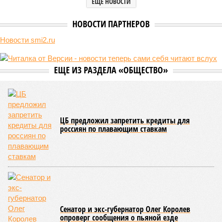
терроризирует гражданских, отыгрывается на наших детях. Пора
бы призвать террористов к ответу, не так ли?
Сюжет:
Международные конфликты
Генералов в Москве
убивали
, общественников – тоже,
готовили покушения на видных чиновников и журналистов
– всё уже было. В этот раз погибли зять главкома ВКС
Александра Чайко
и один из гостей, 53-летний генерал-
лейтенант. Война идёт и в тылу, что поделать. Против
мирных людей – в том числе.
«Субботний теракт в
столичном ресторане Balzi Rossi очевидным образом
является важнейшим политическим событием недели,
несмотря на то что никаких официальных комментариев
так и не последовало,
– отмечает телеведущий
Сергей
Мардан
. –
Впрочем, это оглушительное молчание
говорит о важности произошедшего даже больше, чем
любые громкие заявления». «Упорное нежелание
официально объявить политическое руководство
Украины во главе с Зеленским террористами откровенно
удивляет,
– в тон Мардану изумляется политолог
Алексей