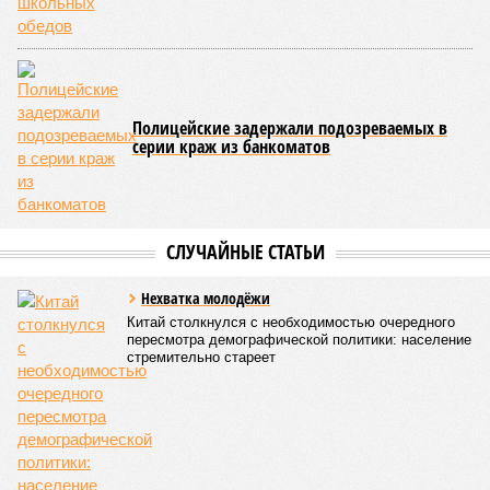
верят, что договорнячок возможен, а «семья» отнюдь не
канула в Лету, а вполне при делах».
Но в Balzi Rossi ударили не просто по мирным людям –
ударили по элите, наотмашь, на виду у честного народа.
«Это один из самых дорогих ресторанов Москвы,
–
уточняет общественница
Анастасия Кашеварова
. –
В 2021
году его выставляли на продажу почти за миллиард
рублей. Этот ресторан для очень богатых людей, цены
там очень кусаются»
. Вообще, возникают некоторые
сомнения, что украинские террористы смогли бы
самостоятельно осуществить диверсию в таком месте – уж
не оказали ли им помощь их европейские покровители?
«Я
крайне сомневаюсь, чтобы ГУР и СБУ были бы способны
на осуществление подобного террористического акта
без поддержки старших партнёров по войне против
России,
– поясняет политолог
Дмитрий Евстафьев.
–
В
свете теракта в Москве продолжение функционирования
в России британского, германского, итальянского
посольства, а возможно, и пары других явно выглядит
излишним. Значит, надо лишить террористов баз
тыловой поддержки под дипломатическим прикрытием.