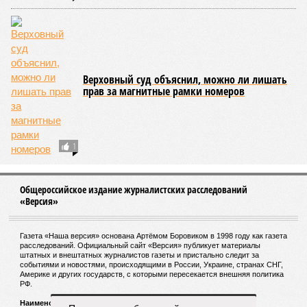
подпишут контракт – назло Киеву. Или закусят удила и
будут дальше пахать – вопреки. Как это делали всегда в
эпохи невзгод и лишений».
«Мы пришли к точке, когда делать что-то
надо»
«Взрыв в ресторане Balzi Rossi был охарактеризован как
террористический акт, –
раскладывает по полочкам что к
чему аналитик и телеведущий
Дмитрий Саймс
, –
хотя и
не было указано, кто за него ответственен. И пока по
этому поводу нет официальных заявлений
соответствующих органов, окончательные выводы
преждевременны. А вот предварительные выводы прямо
напрашиваются. Россия, как недавно говорил Дмитрий
Песков, находится в состоянии войны. То, что началось
как специальная военная операция, переросло в большую
войну, где на стороне Украины участвуют многие
европейские государства – непосредственно
участвуют. И косвенно, но тоже существенно – США.
Режим Зеленского неоднократно совершал
террористические акты на территории России, в том