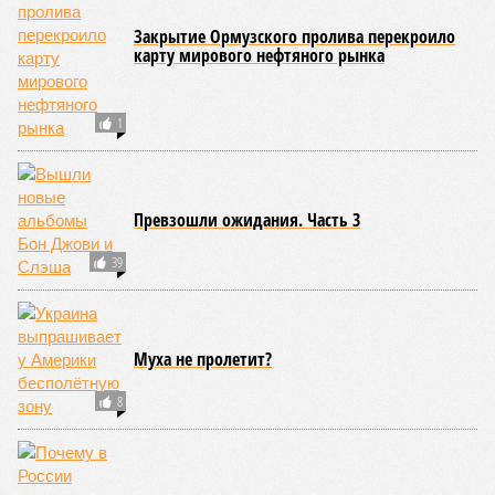
убить, а остальных – запугать, то на Кудринской
площади был совершён классический террористический
акт, хоть в хрестоматию вставляй». «Теракты стали
происходить пугающе часто,
– отмечает военкор
Алексей Живов
. –
Все последние назначения в военном
руководстве украинского режима свидетельствуют, что
Киев будет использовать террор как своё главное
оружие».
«Звание Героев России Сергуну с Коробовым (да и их сменщику
Игорю Костюкову) присвоили вовсе не за крымскую операцию,
как пишут украинские СМИ, а за то, что они вернули военной
разведке её прямое предназначение. Генералы Сергун и Коробов
– ценой собственных жизней». Объяснять надо, о чём идёт речь?
Самое поразительное, что в Киеве этого и не думают
скрывать.
«Советник офиса Зеленского Михаил Подоляк
пришёл в эфир немецкого вещателя DW объяснять,
почему украинские дроны жгут склады в России,
–
делится наблюдениями военкор
Александр Коц.
– И