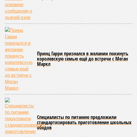
Пилько
. –
Что ещё должно произойти, чтобы это всё-
таки случилось? И что мешает этому простому и
логичному решению?»
Бьют по мирным – попадают в элиту
Видимо, мешает не «что», а «кто». Накануне в Вене
состоялись келейные (чтобы не сказать, сепаратные)
переговоры отставных западных политиков и управленцев
с группой российских – как бы назвать их точнее-то? –
визави. На этом фоне возникают некоторые догадки –
почему два откровенных теракта Киева, убившие наших
гражданских, остались не то чтобы незамеченными – не
стали новостями с первых полос, скажем так.
«Просочившаяся информация о том, что на секретных
переговорах в Вене Россию представлял Александр
Стальевич – информация невесёлая,
– делится
впечатлениями общественница
Дарья Митина
. –
Волошин
– основной спикер и интерфейс ельцинской «семьи»,
главных заинтересованных лиц в нашем поражении-
замирении. Печальных выводов два: наверху до сих пор