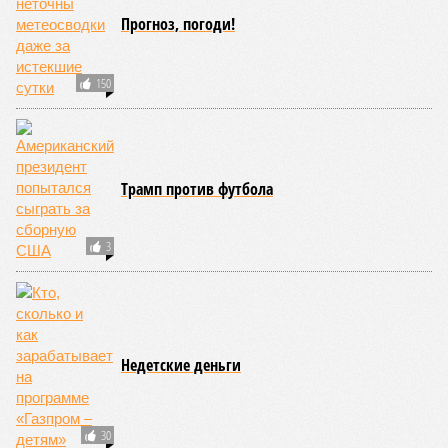
объяснил, что к чему.
«Непосредственные удары по
огромному количеству людей, которые вне политики и
которые просто зарабатывают деньги, сразу лишают
их всего, лишают перспектив»
. Со слов
Подоляка
,
удары по НПЗ не дают нужного эффекта, не бьют
непосредственно по интересам мирных людей. Косвенно-то
задевают – очереди за бензином, неопределённость, этого
не отнять. А вот склады с ширпотребом – другое дело.
«Ты
смотришь и наслаждаешься тем, что твой бизнес
умирает. Соответственно очень красивые картинки»
.
Взгляд из Киева – во всём своём извращённом
непотребстве.
Когда Подоляка спросили, продолжает Коц, не убивает ли
Киев тем самым протестный потенциал русского малого
бизнеса, он ответил:
«Нет никакого протестного
потенциала у мелкого бизнеса. Вот когда они будут в
нищете, тогда у них появится протестный потенциал».
Только Подоляк и такие, как он, просчитались.
«Наши
люди,
– убеждён военкор, –
как минимум потребуют
жёстче утюжить Киев. А как максимум, разорившись,