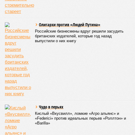
Это уже не побудка, это – набат, пора просыпаться».
А вот за трагедию Геленджика надо отомстить,
справедливо полагает Евстафьев.
«Просто нельзя не
отомстить. Максимально жестоко. Не жёстко, а именно
жестоко. Но умно. Надо уничтожить все активы
западников, до которых дотянется наша рука. Невзирая
на все обязательства, договорнячки, шахер-махеры. Мы
мстим за наших детей. В России нет чужих детей. Кто
не способен отставить в сторону свои мелкие и крупные
гешефты ради отмщения за детей, тот – враг. Главная
задача: вой должен стоять не только и не столько в
Киеве, сколько в Лондоне, Вашингтоне, Берлине, Париже,
Стамбуле. И кое-где ещё, где любят играть в «мирные
планы».
Так-то, в целом, понятно, что происходит, не так ли? Ну а
нам-то с вами – как быть?
Террористов – уничтожать без суда!
«Россия обязана изменить стратегию войны!
– убеждена
Анастасия Кашеварова. –
Невозможно больше терпеть