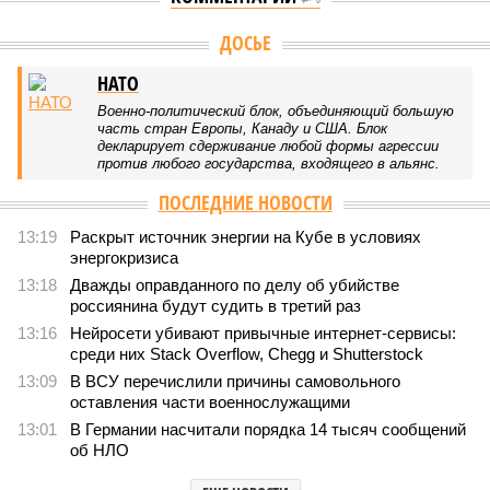
Версия
//
Украина
//
Киев перешёл к террору гражданских, пора давать
адекватный ответ
16
Мочить в сортире
Киев перешёл к террору гражданских, пора давать
адекватный ответ
Киев перешёл к террору гражданских, пора давать адекватный ответ
(коллаж: рисунок - Темур Козаев, фото - Deep Vision)
Август не стал ломать мрачной традиции: 1-го числа – теракт на
Кудринской площади в Москве с пятерыми погибшими, а 3-го –
удар украинским дроном по отдыхающим на пляже под
Геленджиком – погибли семеро, из них четверо –
несовершеннолетние. Киев, проигрывая на поле боя,