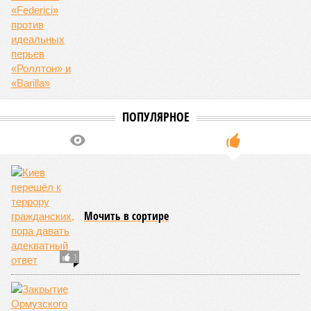
гибель детей в тылу, мирных – на пляже, спящих – у себя
в домах. Тяжело начинать освободительную войну, но
ещё тяжелее продолжить её, выстоять и победить. Все
заводы в Европе, выпускающие боеприпасы, несущие
смерть для наших детей, – законная цель! Вся логистика
Украины – законная цель! Все заводы Украины – законная
цель! Власти Запада убивают наших детей руками
Украины. Но они воюют не на фронте, а с мирным
населением»
. В том-то и дело.
«Особенность теракта на Кудринской состоит в том,
что подрыв был произведён сознательно, в момент,
когда стало ясно, что бомбу сейчас найдут,
– разъясняет
публицист
Евгений Норин
. –
Военных в этот момент
рядом не было. Таким образом, человек, который привёл в
действие бомбу, совершил сознательный подрыв чисто
гражданской цели – охранника, курьера и тех
отдыхающих, кто находился рядом. Гражданских
взорвали сознательно и целенаправленно. Если исходить
из определения, что террористами являются те, кто
намеренно уничтожает гражданских лиц с целью одних –