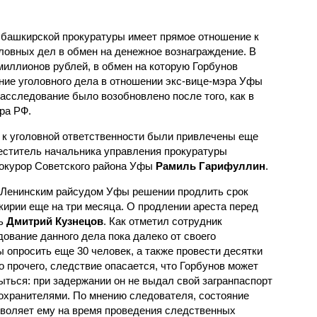
к башкирской прокуратуры имеет прямое отношение к
ловных дел в обмен на денежное вознаграждение. В
 миллионов рублей, в обмен на которую Горбунов
ие уголовного дела в отношении экс-вице-мэра Уфы
расследование было возобновлено после того, как в
ра РФ.
 к уголовной ответственности были привлечены еще
меститель начальника управления прокуратуры
окурор Советского района Уфы
Рамиль Гарифуллин
.
м Ленинским райсудом Уфы решении продлить срок
ирии еще на три месяца. О продлении ареста перед
ль
Дмитрий Кузнецов
. Как отметил сотрудник
ование данного дела пока далеко от своего
 опросить еще 30 человек, а также провести десятки
 прочего, следствие опасается, что Горбунов может
ыться: при задержании он не выдал свой загранпаспорт
оохранителями. По мнению следователя, состояние
зволяет ему на время проведения следственных