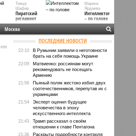
Тимур
Марина
Шафир
Ярдаева
Пиратский
Интеллектом
регламент
– по голове
Москва
ПОСЛЕДНИЕ НОВОСТИ
5175
22:10
В Румынии заявили о неготовности
брать на себя помощь Украине
22:09
Матвиенко: россиянам могут
рекомендовать не посещать
Армению
21:56
Пьяный поляк жестоко избил двух
соотечественников, перепутав их с
украинцами
21:54
Эксперт оценил будущее
человечества в эпоху
искусственного интеллекта
21:43
Трамп рассказал о своём
отношении к главе Пентагона
21:36
Раскрыты подробности контроля