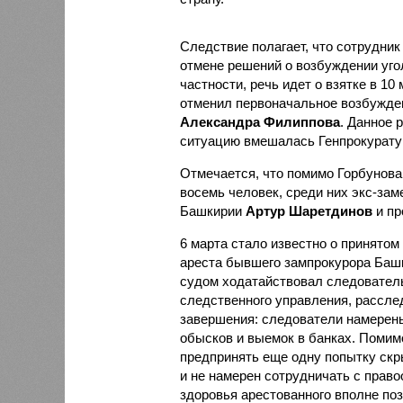
Следствие полагает, что сотрудни
отмене решений о возбуждении уго
частности, речь идет о взятке в 10
отменил первоначальное возбужден
Александра Филиппова
. Данное 
ситуацию вмешалась Генпрокурату
Отмечается, что помимо Горбунова
восемь человек, среди них экс-за
Башкирии
Артур Шаретдинов
и пр
6 марта стало известно о принято
ареста бывшего зампрокурора Башк
судом ходатайствовал следовате
следственного управления, расслед
завершения: следователи намерены
обысков и выемок в банках. Помимо
предпринять еще одну попытку скр
и не намерен сотрудничать с прав
здоровья арестованного вполне по