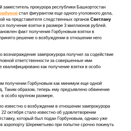
 заместитель прокурора республики Башкортостан
Горбунов
стал фигурантом еще одного уголовного дела,
ой на представителя следственных органов
Светлану
тся получение взятки в размере 3 миллионов рублей.
тановлен факт получения Горбуновым взятки в
 принято решение о возбуждении в отношении него
то вознаграждение зампрокурора получил за содействие
ловной ответственности за совершенные ими
е квалифицировано как получение взятки в особо
тном получении Горбуновым как минимум еще одной
ад. Таким образом, теперь ему предъявлено обвинение
 в особо крупном размере.
ло известно о возбуждении в отношении зампрокурора
 22 октября стало известно об удовлетворении
тставку, который был подан Горбуновым, однако уже
 в аэропорту Шереметьево при попытке срочно покинуть