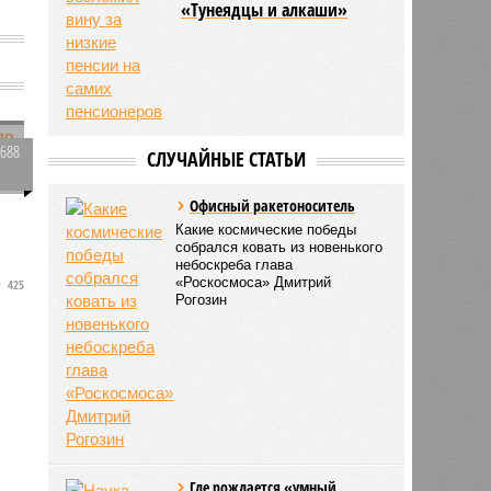
«Тунеядцы и алкаши»
х
1688
СЛУЧАЙНЫЕ СТАТЬИ
0
Офисный ракетоноситель
о
Какие космические победы
собрался ковать из новенького
небоскреба глава
«Роскосмоса» Дмитрий
425
Рогозин
Где рождается «умный