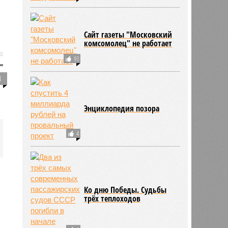
Сайт газеты "Московский
комсомолец" не работает
93
4
Энциклопедия позора
4
Ко дню Победы. Судьбы
трёх теплоходов