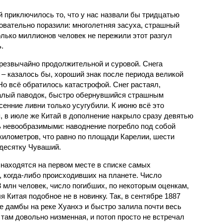
й приключилось то, что у нас назвали бы тридцатью
овательно поразили: многолетняя засуха, страшный
олько миллионов человек не пережили этот разгул
.
чрезвычайно продолжительной и суровой. Снега
 – казалось бы, хороший знак после периода великой
Но всё обратилось катастрофой. Снег растаял,
валый паводок, быстро обернувшийся страшным
енние ливни только усугубили. К июню всё это
, в июле же Китай в дополнение накрыло сразу девятью
 невообразимыми: наводнение погребло под собой
километров, что равно по площади Карелии, шести
десятку Чуваший.
 находятся на первом месте в списке самых
 когда-либо происходивших на планете. Число
3 млн человек, число погибших, по некоторым оценкам,
 Китая подобное не в новинку. Так, в сентябре 1887
е дамбы на реке Хуанхэ и быстро залила почти весь
 там довольно низменная, и потоп просто не встречал