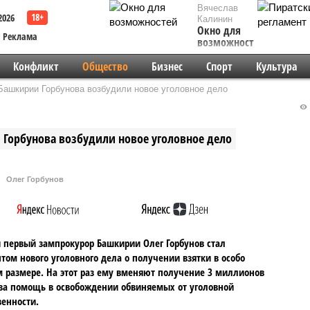
Вячеслав
2026
Калинин
Окно для
Реклама
возможностей
Конфликт
Общество
Бизнес
Спорт
Культура
Башкирии Горбунова возбудили новое уголовное дело
Горбунова возбудили новое уголовное дело
Олег Горбунов
первый зампрокурор Башкирии Олег Горбунов стал
том нового уголовного дела о получении взятки в особо
 размере. На этот раз ему вменяют получение 3 миллионов
за помощь в освобождении обвиняемых от уголовной
венности.