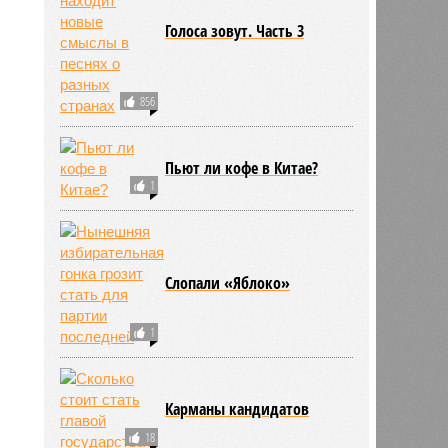
Голоса зовут. Часть 3
856
Пьют ли кофе в Китае?
1
Слопали «Яблоко»
1
Карманы кандидатов
18