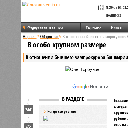
№29 от 03.08.
Подписка
Украина
Власть
Федеральный выпуск
Версия
//
Общество
//
В отношении бывшего зампрокурора 
В особо крупном размере
В отношении бывшего зампрокурора Башкирии 
В РАЗДЕЛЕ
Бывший 
1
фигуран
Когда все растает
крупном
рублей 
0
ответст