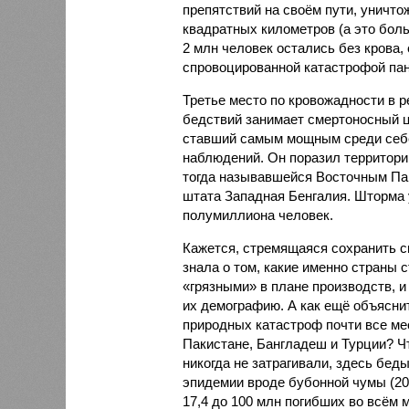
препятствий на своём пути, уничто
квадратных километров (а это бол
2 млн человек остались без крова,
спровоцированной катастрофой па
Третье место по кровожадности в р
бедствий занимает смертоносный ц
ставший самым мощным среди себе
наблюдений. Он поразил территори
тогда называвшейся Восточным Пак
штата Западная Бенгалия. Шторма 
полумиллиона человек.
Кажется, стремящаяся сохранить с
знала о том, какие именно страны 
«грязными» в плане производств, 
их демографию. А как ещё объяснить
природных катастроф почти все ме
Пакистане, Бангладеш и Турции? Ч
никогда не затрагивали, здесь бе
эпидемии вроде бубонной чумы (200
17,4 до 100 млн погибших во всём м