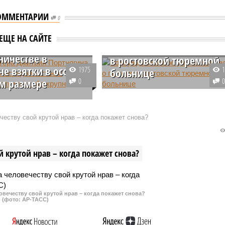
ОММЕНТАРИИ
0
логера Дмитрия
Возбуждено новое
ЕЩЕ НА САЙТЕ
гина обвиняют в
уголовное дело о пытка
ничестве в
в ростовской тюремной
че взятки в особо
1975
больнице
м размере
0
В Ростове-на-Дону начато
 Портнягину, супругу
расследование нового уголовног
Дмитрия Портнягина,
дела о пытках в тюремной
еству свой крутой нрав – когда покажет снова?
и в Москве при попытке
больнице. Следователи изучат
 крупную сумму денег
эпизоды, произошедшие в 2018-
цы префектуры Северо-
2020 годы.
 крутой нрав – когда покажет снова?
го административного
толицы.
овечеству свой крутой нрав – когда покажет снова?
(фото: АР-ТАСС)