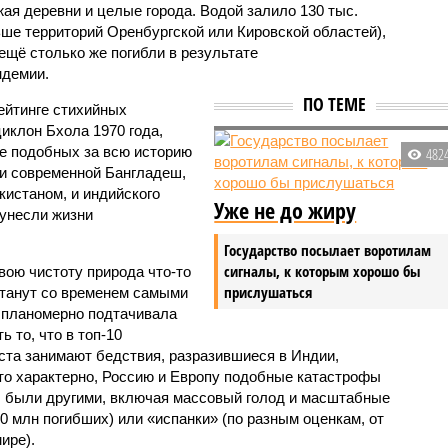
жая деревни и целые города. Водой залило 130 тыс.
ьше территорий Оренбургской или Кировской областей),
 ещё столько же погибли в результате
ндемии.
ПО ТЕМЕ
ейтинге стихийных
иклон Бхола 1970 года,
 подобных за всю историю
482
и современной Бангладеш,
истаном, и индийского
Уже не до жиру
унесли жизни
Государство посылает воротилам
сигналы, к которым хорошо бы
вою чистоту природа что-то
прислушаться
станут со временем самыми
и планомерно подтачивала
 то, что в топ-10
ста занимают бедствия, разразившиеся в Индии,
то характерно, Россию и Европу подобные катастрофы
ды были другими, включая массовый голод и масштабные
 млн погибших) или «испанки» (по разным оценкам, от
ире).