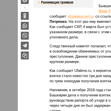
Реанимация трамваю
Бывший
0
Олег 
сообщает
«Коммерсантъ»
со ссылк
Петренко
. На этот раз ему вменяе
Как сообщает СКР, 4 марта был ус
указанном размере, в связи с этим
уголовного дела.
Следственный комитет полагает, ч
в освобождении обвиняемых от уго
преступления. Данное преступлени
крупном размере.
Как сообщает Ufatime.ru, о вероя
взятки стало известно три дня наз
по трем эпизодам получения взятки
Напомним, в октябре 2018 года ста
Башкирии дела о получении взятки.
руководством рапорта об уходе в о
через четыре дня он был задержан
страну.