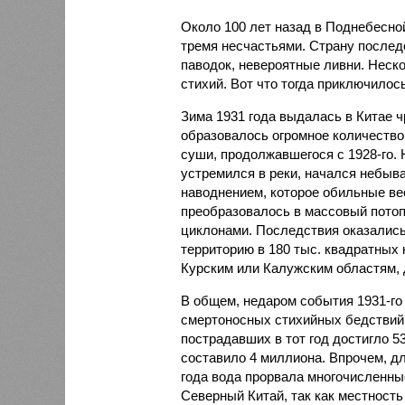
Около 100 лет назад в Поднебесно
тремя несчастьями. Страну послед
паводок, невероятные ливни. Неск
стихий. Вот что тогда приключилось
Зима 1931 года выдалась в Китае 
образовалось огромное количество
суши, продолжавшегося с 1928-го. 
устремился в реки, начался небы
наводнением, которое обильные вес
преобразовалось в массовый потоп
циклонами. Последствия оказались
территорию в 180 тыс. квадратных 
Курским или Калужским областям, 
В общем, недаром события 1931-го
смертоносных стихийных бедствий,
пострадавших в тот год достигло 5
составило 4 миллиона. Впрочем, для
года вода прорвала многочисленны
Северный Китай, так как местность