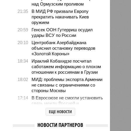
над Ормузским проливом
21:35
В МИД РФ призвали Европу
прекратить накачивать Киев
оружием
20:59
Генсек ООН Гутерриш осудил
удары ВСУ по России
20:10
Центробанк Азербайджана
объяснил остановку переводов
«Золотой Короны»
18:34
Ираклий Кобахидзе посчитал
саботажем информацию о плохом
отношении к россиянам в Грузии
18:02
МИД: проблемы экспорта Армении
не связаны с ограничениями со
стороны Москвы
17:14
В Евросоюзе не смогли установить
связь между Россией и
миграционным кризисом в Сеуте
ЕЩЕ НОВОСТИ
16:01
Ямпольская объяснила причины
проблем с поступлением в
НОВОСТИ ПАРТНЕРОВ
ведущие вузы страны