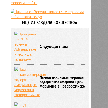
Новости smi2.ru
15:23
Euractiv: закрытие границы с
Россией спровоцировало спад
экономики Финляндии
13:44
Минобрнауки осенью примет
ЕЩЕ ИЗ РАЗДЕЛА «ОБЩЕСТВО»
решение о правилах приёма на
платные места в вузах
Следующая глава
Песков прокомментировал
задержание американцев-
мормонов в Новороссийске