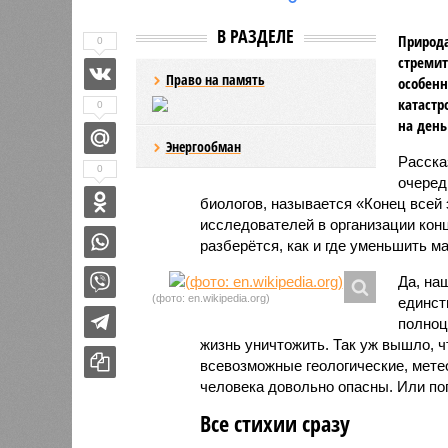
В РАЗДЕЛЕ
Природа
0
стремит
Право на память
особенн
катастр
0
на день
Энергообман
Расск
0
очеред
биологов, называется «Конец всей
исследователей в организации кон
разберётся, как и где уменьшить 
Да, на
(фото: en.wikipedia.org)
единст
полноц
жизнь уничтожить. Так уж вышло, 
всевозможные геологические, мете
человека довольно опасны. Или по
Все стихии сразу