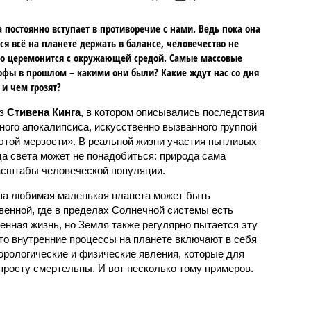
 постоянно вступает в противоречие с нами. Ведь пока она
ся всё на планете держать в балансе, человечество не
о церемонится с окружающей средой. Самые массовые
офы в прошлом – какими они были? Какие ждут нас со дня
 и чем грозят?
аз
Стивена Кинга
, в котором описывались последствия
ного апокалипсиса, искусственно вызванного группой
 этой мерзости». В реальной жизни участия пытливых
ца света может не понадобиться: природа сама
масштабы человеческой популяции.
ша любимая маленькая планета может быть
венной, где в пределах Солнечной системы есть
енная жизнь, но Земля также регулярно пытается эту
что внутренние процессы на планете включают в себя
орологические и физические явления, которые для
просту смертельны. И вот несколько тому примеров.