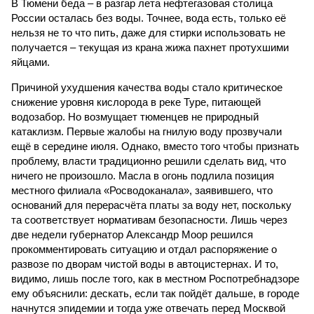
В Тюмени беда – в разгар лета нефтегазовая столица
России осталась без воды. Точнее, вода есть, только её
нельзя не то что пить, даже для стирки использовать не
получается – текущая из крана жижа пахнет протухшими
яйцами.
Причиной ухудшения качества воды стало критическое
снижение уровня кислорода в реке Туре, питающей
водозабор. Но возмущает тюменцев не природный
катаклизм. Первые жалобы на гнилую воду прозвучали
ещё в середине июля. Однако, вместо того чтобы признать
проблему, власти традиционно решили сделать вид, что
ничего не произошло. Масла в огонь подлила позиция
местного филиала «Росводоканала», заявившего, что
оснований для перерасчёта платы за воду нет, поскольку
та соответствует нормативам безопасности. Лишь через
две недели губернатор Александр Моор решился
прокомментировать ситуацию и отдал распоряжение о
развозе по дворам чистой воды в автоцистернах. И то,
видимо, лишь после того, как в местном Роспотребнадзоре
ему объяснили: дескать, если так пойдёт дальше, в городе
начнутся эпидемии и тогда уже отвечать перед Москвой