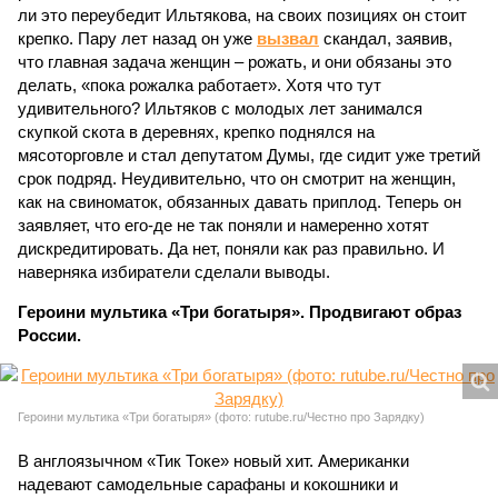
ли это переубедит Ильтякова, на своих позициях он стоит
крепко. Пару лет назад он уже
вызвал
скандал, заявив,
что главная задача женщин – рожать, и они обязаны это
делать, «пока рожалка работает». Хотя что тут
удивительного? Ильтяков с молодых лет занимался
скупкой скота в деревнях, крепко поднялся на
мясоторговле и стал депутатом Думы, где сидит уже третий
срок подряд. Неудивительно, что он смотрит на женщин,
как на свиноматок, обязанных давать приплод. Теперь он
заявляет, что его-де не так поняли и намеренно хотят
дискредитировать. Да нет, поняли как раз правильно. И
наверняка избиратели сделали выводы.
Героини мультика «Три богатыря». Продвигают образ
России.
Героини мультика «Три богатыря» (фото: rutube.ru/Честно про Зарядку)
В англоязычном «Тик Токе» новый хит. Американки
надевают самодельные сарафаны и кокошники и