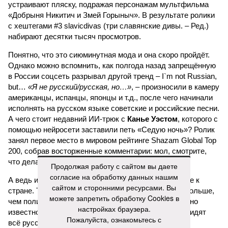
устраивают пляску, подражая персонажам мультфильма
«Добрыня Никитич и Змей Горыныч». В результате ролики
с хештегами #3 slavicdivas (три славянские дивы. – Ред.)
набирают десятки тысяч просмотров.
Понятно, что это сиюминутная мода и она скоро пройдёт.
Однако можно вспомнить, как полгода назад запрещённую
в России соцсеть разрывал другой тренд – I`m not Russian,
but…
«Я не русский/русская, но…»
, – произносили в камеру
американцы, испанцы, японцы и т.д., после чего начинали
исполнять на русском языке советские и российские песни.
А чего стоит недавний ИИ-трюк с
Канье Уэстом
, которого с
помощью нейросети заставили петь «Седую ночь»? Ролик
занял первое место в мировом рейтинге Shazam Global Top
200, собрав восторженные комментарии: мол, смотрите,
что делают эти русские!
Продолжая работу с сайтом вы даете
согласие на обработку данных нашим
А ведь из таких мелочей и складывается отношение к
сайтом и сторонними ресурсами. Вы
стране. То, что мультики с песнями часто делают больше,
можете запретить обработку Cookies в
чем политики своими речами, профессионалам давно
настройках браузера.
известно. Но заявлять о том, что за границей ненавидят
Пожалуйста, ознакомьтесь с
всё русское, конечно, намного проще, чем умело