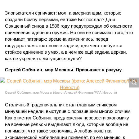
Злопыхатели ёрничают: мол, а американцам, которые
создали бомбу первыми, её тоже Бог послал? Да и
Священный синод в 1986 году предупреждал об опасности
применения ядерного оружия. Но они не понимают того, что
понимает патриарх: времена изменились, перед
государством стоят новые задачи, для чего требуется
стойкое единение в умах, а в чём же ещё задача церкви,
как не укреплять мятущиеся души?
Сергей Собянин, мэр Москвы. Призывает к разуму.
Сергей Собянин, мэр Москвы (фото: Алексей Филиппов/РИА Новости)
Столичный градоначальник стал главным спикером
минувшей недели, выступив с поразившим многих спичем.
Как отметил Собянин, предложения перевести экономику
на военные рельсы выдвигают люди, которые вообще не
понимают, что такое экономика. А любая попытка
экономической мобилизации приведёт, по его мнению, к