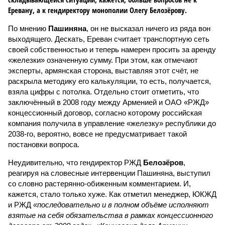
Еревану, а к гендиректору монополии Олегу Белозёрову.
По мнению
Пашиняна
, он не высказал ничего из ряда вон
выходящего. Дескать, Ереван считает транспортную сеть
своей собственностью и теперь намерен просить за аренду
«железки» означенную сумму. При этом, как отмечают
эксперты, армянская сторона, выставляя этот счёт, не
раскрыла методику его калькуляции, то есть, получается,
взяла цифры с потолка. Отдельно стоит отметить, что
заключённый в 2008 году между Арменией и ОАО «РЖД»
концессионный договор, согласно которому российская
компания получила в управление «железку» республики до
2038-го, вероятно, вовсе не предусматривает такой
постановки вопроса.
Неудивительно, что гендиректор РЖД
Белозёров
,
реагируя на словесные интервенции Пашиняна, выступил
со словно растерянно-обиженным комментарием. И,
кажется, стало только хуже. Как отметил менеджер, ЮКЖД
и РЖД
«последовательно и в полном объёме исполняют
взятые на себя обязательства в рамках концессионного