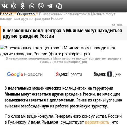
0
0
0
Федеральный выпуск
Версия
//
Общество
//
В незаконных колл-центрах в Мьянме могут
находиться другие граждане России
1036
В незаконных колл-центрах в Мьянме могут находиться
другие граждане России
В незаконных колл-центрах в Мьянме могут находиться другие граждане
России (фото: pixnio/pics_pd)
В нелегальных мошеннических колл-центрах на территории
Мьянмы могут оставаться другие граждане России, не имеющие
возможности связаться с дипломатами. Ранее из страны успешно
вывезли освобождённую из рабства российскую туристку.
По словам вице-консула Генерального консульства России
в Гуанчжоу
Ивана Рымаря
, существует
вероятность
, что