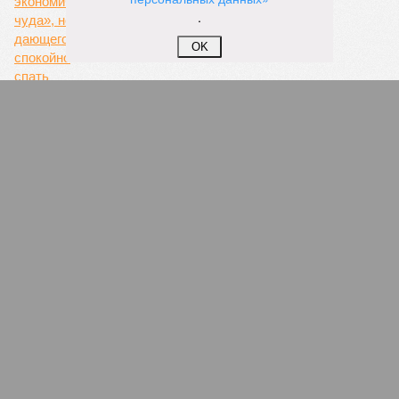
.
OK
Тайное стало явным
Арест Исурина вскрыл большую игру против
российской логистики
Добрым молодцам урок
ПОПУЛЯРНОЕ