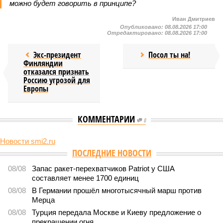
можно будет говорить в принципе?
Иван Дмитриев
Опубликовано:
08.08.2026 17:00
Отредактировано:
08.08.2026 17:00
Экс-президент
Посол ты на!
Финляндии
отказался признать
Россию угрозой для
Европы
КОММЕНТАРИИ
0
Новости smi2.ru
ПОСЛЕДНИЕ НОВОСТИ
08/08
Запас ракет-перехватчиков Patriot у США
составляет менее 1700 единиц
08/08
В Германии прошёл многотысячный марш против
Мерца
08/08
Турция передала Москве и Киеву предложение о
прекращении огня