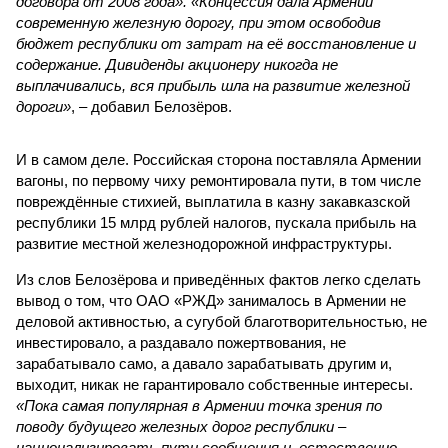
договора от 2008 года». «Концессия дала Армении
современную железную дорогу, при этом освободив
бюджет республики от затрат на её восстановление и
содержание. Дивиденды акционеру никогда не
выплачивались, вся прибыль шла на развитие железной
дороги»
, – добавил Белозёров.
И в самом деле. Российская сторона поставляла Армении
вагоны, по первому чиху ремонтировала пути, в том числе
повреждённые стихией, выплатила в казну закавказской
республики 15 млрд рублей налогов, пускала прибыль на
развитие местной железнодорожной инфраструктуры.
Из слов Белозёрова и приведённых фактов легко сделать
вывод о том, что ОАО «РЖД» занималось в Армении не
деловой активностью, а сугубой благотворительностью, не
инвестировало, а раздавало пожертвования, не
зарабатывало само, а давало зарабатывать другим и,
выходит, никак не гарантировало собственные интересы.
«Пока самая популярная в Армении точка зрения по
поводу будущего железных дорог рес­публики –
национализировать пути сообщения и, естественно,