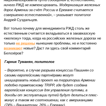
ничего РЖД не компенсировать. Модернизация железных
дорог Армении за счёт России в Ереване считается
совершенно естественной»
, – указывает политолог
Андрей Суздальцев.
Вот только почему для менеджмента РЖД столь же
естественным считается вкладываться в закавказскую
«железку» тогда, когда на российских железных дорогах не
только
не решены
нынешние проблемы, но и постоянно
возникают
новые? Даст ли здесь свой комментарий
Белозёров?
Гарник Туманян, политолог
– Вероятно, в случае разрыва концессии Пашинян со
своими европейскими партнёрами могут
инициировать новый проект на территории Армении
подобно трамповскому TRIPP, где будет создана
европейская концессия для управления путями, а
доходы от эксплуатации путей будут делиться плюс-
минус в таком же соотношении, как с американцами
(74% – Вашингтону, 26% – Еревану).