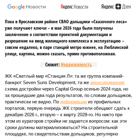
Пока в Ярославском районе СВАО дольщики «Сказочного леса»
уже получают ключи – в мае 2026 года были получены
заключение о соответствии проектной документации и
разрешение на ввод жилищного комплекса в эксплуатацию –
совсем недалеко, в паре станций метро южнее, на Люблинской
улице, картина, можно сказать, прямо противоположная.
Сюжет:
Недвижимость
ЖК «Светлый мир «Станция Л»: та же группа компаний-
банкрот Seven Suns Development, та же
анонсированная
схема достройки через Capital Group осенью 2024 года, но
за прошедшие два года результатов, по словам дольщиков,
практически не видно. По
информации
из профильных
порталов, первую очередь ЖК строители обещают сдать к
декабрю 2026 г., вторую – к марту 2028-го. Но никто при
этом из кураторов стройки не задается вопросом: как эти
сроки должны материализоваться? На строительной
площадке, по свидетельствам дольщиков, регулярно