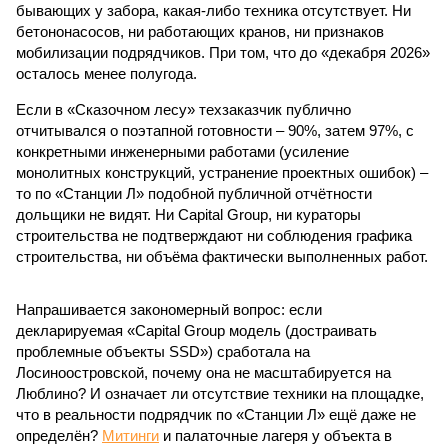
бывающих у забора, какая-либо техника отсутствует. Ни
бетононасосов, ни работающих кранов, ни признаков
мобилизации подрядчиков. При том, что до «декабря 2026»
осталось менее полугода.
Если в «Сказочном лесу» техзаказчик публично
отчитывался о поэтапной готовности – 90%, затем 97%, с
конкретными инженерными работами (усиление
монолитных конструкций, устранение проектных ошибок) –
то по «Станции Л» подобной публичной отчётности
дольщики не видят. Ни Capital Group, ни кураторы
строительства не подтверждают ни соблюдения графика
строительства, ни объёма фактически выполненных работ.
Напрашивается закономерный вопрос: если
декларируемая «Capital Group модель (достраивать
проблемные объекты SSD») сработала на
Лосиноостровской, почему она не масштабируется на
Люблино? И означает ли отсутствие техники на площадке,
что в реальности подрядчик по «Станции Л» ещё даже не
определён?
Митинги
и палаточные лагеря у объекта в