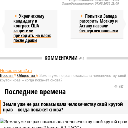
Опубликовано:
07.08.2026 11:09
Отредактировано:
07.08.2026 11:09
Украинскому
Попытки Запада
кандидату в
рассорить Москву и
конгресс США
Астану назвали
запретили
бесперспективными
приходить на пляж
после драки
КОММЕНТАРИИ
0
Новости smi2.ru
Версия
//
Общество
//
Земля уже не раз показывала человечеству свой
крутой нрав – когда покажет снова?
687
Последние времена
Земля уже не раз показывала человечеству свой крутой
нрав – когда покажет снова?