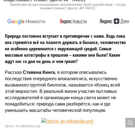
Земля уже не раз показывала человечеству свой крутой нрав – когда
покажет снова? (фото: АР-ТАСС)
Природа постоянно вступает в противоречие с нами. Ведь пока
она стремится всё на планете держать в балансе, человечество
не особенно церемонится с окружающей средой. Самые
массовые катастрофы в прошлом – какими они были? Какие
ждут нас со дня на день и чем грозят?
Рассказ
Стивена Кинга
, в котором описывались
последствия очередного апокалипсиса, искусственно
вызванного группой биологов, называется «Конец всей
этой мерзости». В реальной жизни участия пытливых
исследователей в организации конца света может не
понадобиться: природа сама разберётся, как и где
уменьшить масштабы человеческой популяции.
(фото: en.wikipedia.org)