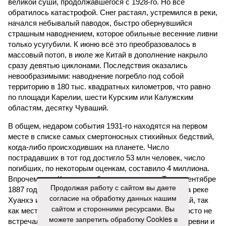
великой суши, продолжавшегося с 1928-го. Но всё
обратилось катастрофой. Снег растаял, устремился в реки,
начался небывалый паводок, быстро обернувшийся
страшным наводнением, которое обильные весенние ливни
только усугубили. К июню всё это преобразовалось в
массовый потоп, в июле же Китай в дополнение накрыло
сразу девятью циклонами. Последствия оказались
невообразимыми: наводнение погребло под собой
территорию в 180 тыс. квадратных километров, что равно
по площади Карелии, шести Курским или Калужским
областям, десятку Чуваший.
В общем, недаром события 1931-го находятся на первом
месте в списке самых смертоносных стихийных бедствий,
когда-либо происходивших на планете. Число
пострадавших в тот год достигло 53 млн человек, число
погибших, по некоторым оценкам, составило 4 миллиона.
Впрочем, для Китая подобное не в новинку. Так, в сентябре
Продолжая работу с сайтом вы даете
1887 года вода прорвала многочисленные дамбы на реке
согласие на обработку данных нашим
Хуанхэ и быстро залила почти весь Северный Китай, так
сайтом и сторонними ресурсами. Вы
как местность там довольно низменная, и потоп просто не
можете запретить обработку Cookies в
встречал препятствий на своём пути, уничтожая деревни и