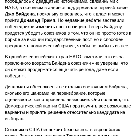
пообщалось с двадцатью источниками, связанными с
НАТО, в основном в альянсе поддерживали переизбрание
Джо Байдена
, поскольку опасались, что к власти может
прийти
Дональд Трамп
. Но недавние дебаты заставили
собеседников изменить свою позицию. Теперь Байдену
придется убедить союзников в том, что он не просто готов к
борьбе за высший государственный пост, но и способен
преодолеть политический кризис, чтобы не выбыть из нее.
В одной из европейских стран НАТО заметили, что из-за
преклонного возраста Байдена союзники «не уверены, что
он сможет продержаться еще четыре года, даже если
победит».
Дипломаты обеспокоены не столько состоянием Байдена,
сколько его шансами на переизбрание, которые
оцениваются как откровенно невысокие. Они полагают, что
Демократической партии США пора изучить все возможные
варианты и принять решение относительно кандидата на
выборах.
Союзников США беспокоит безопасность европейских
стран. Дело в том, что ранее Трамп говорил о том, что