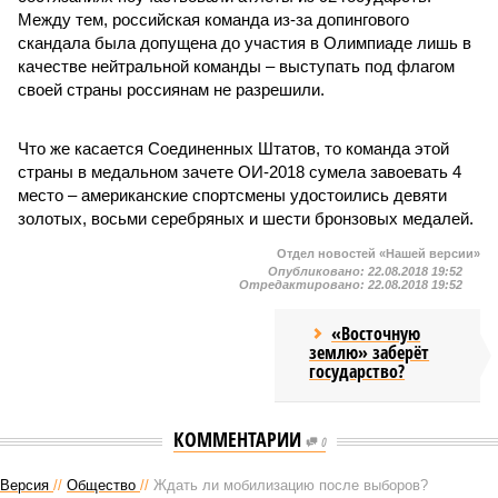
Между тем, российская команда из-за допингового
скандала была допущена до участия в Олимпиаде лишь в
качестве нейтральной команды – выступать под флагом
своей страны россиянам не разрешили.
Что же касается Соединенных Штатов, то команда этой
страны в медальном зачете ОИ-2018 сумела завоевать 4
место – американские спортсмены удостоились девяти
золотых, восьми серебряных и шести бронзовых медалей.
Отдел новостей «Нашей версии»
Опубликовано:
22.08.2018 19:52
Отредактировано:
22.08.2018 19:52
«Восточную
землю» заберёт
государство?
КОММЕНТАРИИ
0
Версия
//
Общество
//
Ждать ли мобилизацию после выборов?