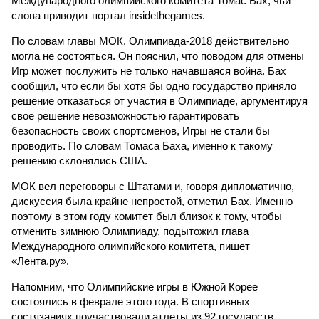
Международного олимпийского комитета Томас Бах, чьи
слова приводит портал insidethegames.
По словам главы МОК, Олимпиада-2018 действительно
могла не состояться. Он пояснил, что поводом для отмены
Игр может послужить не только начавшаяся война. Бах
сообщил, что если бы хотя бы одно государство приняло
решение отказаться от участия в Олимпиаде, аргументируя
свое решение невозможностью гарантировать
безопасность своих спортсменов, Игры не стали бы
проводить. По словам Томаса Баха, именно к такому
решению склонялись США.
МОК вел переговоры с Штатами и, говоря дипломатично,
дискуссия была крайне непростой, отметил Бах. Именно
поэтому в этом году комитет был близок к тому, чтобы
отменить зимнюю Олимпиаду, подытожил глава
Международного олимпийского комитета, пишет
«Лента.ру».
Напомним, что Олимпийские игры в Южной Корее
состоялись в феврале этого года. В спортивных
состязаниях поучаствовали атлеты из 92 государств.