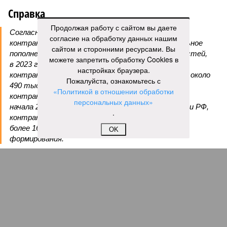
Справка
Продолжая работу с сайтом вы даете
Согласно официальным данным, ставка на
согласие на обработку данных нашим
контрактную службу пока обеспечивает стабильное
сайтом и сторонними ресурсами. Вы
пополнение армии. По заявлениям российских властей,
можете запретить обработку Cookies в
в 2023 году на службу поступили около 490 тыс.
настройках браузера.
контрактников и добровольцев, в 2024-м – также около
Пожалуйста, ознакомьтесь с
490 тыс., в 2025-м – почти 455 тыс. (422,7 тыс.
«Политикой в отношении обработки
контрактников и около 32 тыс. добровольцев). С
персональных данных»
начала 2026 года, по данным Совета безопасности РФ,
.
контракт заключили около 200 тыс. человек, ещё
более 16 тыс. поступили в добровольческие
OK
формирования.
Александр Степанов
Газета
«Наша версия» №30 от 10.08.2026
Опубликовано:
10.08.2026 10:00
Отредактировано:
10.08.2026 10:00
Тревога, выборы!
Эрзац-дрон