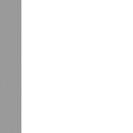
станций
сказать
«Единая Россия» против своего
назначенца
0
ЖК «Светлый мир «Станция Л»: та 
та же
анонсированная
схема дострой
прошедшие два года результатов, п
информации
из профильных портал
декабрю 2026 г., вторую – к марту 2
задается вопросом: как эти сроки
площадке, по свидетельствам доль
техника отсутствует. Ни бетононас
подрядчиков. При том, что до «дек
Если в «Сказочном лесу» техзаказч
90%, затем 97%, с конкретными и
конструкций, устранение проектных
отчётности дольщики не видят. Ни C
подтверждают ни соблюдения графи
выполненных работ.