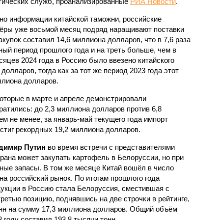
тических служб, проанализированные
РИА Новости
.
но информации китайской таможни, российские
ёры уже восьмой месяц подряд наращивают поставки
акупок составил 14,6 миллиона долларов, что в 7,6 раза
ый период прошлого года и на треть больше, чем в
сяцев 2024 года в Россию было ввезено китайского
олларов, тогда как за тот же период 2023 года этот
ллиона долларов.
 которые в марте и апреле демонстрировали
ратились: до 2,3 миллиона долларов против 6,8
м не менее, за январь-май текущего года импорт
стиг рекордных 19,2 миллиона долларов.
димир Путин
во время встречи с представителями
рана может закупать картофель в Белоруссии, но при
ные запасы. В том же месяце Китай вошёл в число
а российский рынок. По итогам прошлого года
укции в Россию стала Белоруссия, сместившая с
третью позицию, поднявшись на две строчки в рейтинге,
онн на сумму 17,3 миллиона долларов. Общий объём
 году составил 193,8 тысячи тонн.