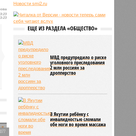
трёхмесячного сына
Новости smi2.ru
07/08
Сергей Миронов выступил за
нова
13:23
увеличение пенсий детям,
13:23
потерявшим родителей
ЕЩЕ ИЗ РАЗДЕЛА «ОБЩЕСТВО»
07/08
Финляндия захотела использовать
приграничные болота против
России
МВД предупредило о риске
уголовного преследования
2 млн россиян за
дропперство
В Якутии ребёнку с
инвалидностью сломали
обе ноги во время массажа
1077