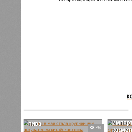
К
Россия в мае стала
Россия 
крупнейшим
пятёрк
покупателем китайского
импорт
пива
794
космет