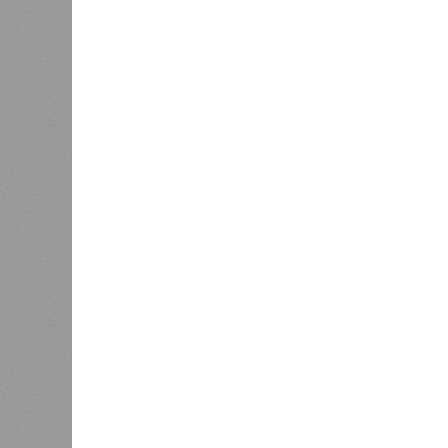
Если да, то на каком основании д
(декабрь 2026 – март 2028), если 
отсутствию техники на площадке, 
строй продолжают
фигурировать
в 
порталах.
Для почти четырёх тысяч будущих 
календарём, а очередными перенос
продолжают указывать даты сдачи,
ней по-прежнему не видно признако
не превращаются ли сроки ввода в
реальным положением дел? Именно 
дольщики ЖК «Станция Л».
Украинскому кандидату в