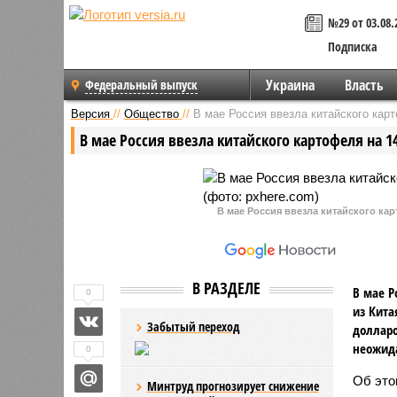
№29 от 03.08.
Подписка
Украина
Власть
Федеральный выпуск
Версия
//
Общество
//
В мае Россия ввезла китайского кар
В мае Россия ввезла китайского картофеля на 
В мае Россия ввезла китайского ка
В РАЗДЕЛЕ
В мае Р
0
из Кита
Забытый переход
долларо
неожида
0
Об это
Минтруд прогнозирует снижение