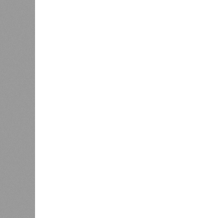
Напрашивается закономерный вопро
(достраивать проблемные объекты 
масштабируется на Люблино? И озн
реальности подрядчик по «Станци
лагеря у объекта в 2025–2026 года
в личном общении нам перестали 
рассказывают расстроенные дольщ
Казалось бы, формально ответстве
Suns Development – банкрот, часть 
бенефициар компании находится под
проблемных объектов группы – «Ста
согласно информации на сайтах Capi
объектов уже сданы или близки к с
пострадавших дольщиков (3908 квар
стройплощадкой без стройки. Возни
года на «Станцию Л» в полном объ
меньшего масштаба?
Источник: https://avaho.ru/novos
y