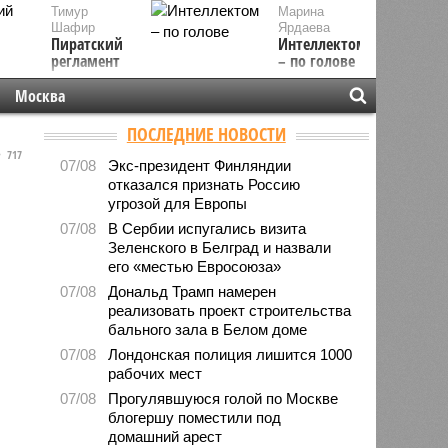
Тимур
Марина
Шафир
Ярдаева
Пиратский
Интеллектом
регламент
– по голове
Москва
ПОСЛЕДНИЕ НОВОСТИ
717
07/08
Экс-президент Финляндии
отказался признать Россию
угрозой для Европы
07/08
В Сербии испугались визита
Зеленского в Белград и назвали
его «местью Евросоюза»
07/08
Дональд Трамп намерен
реализовать проект строительства
бального зала в Белом доме
07/08
Лондонская полиция лишится 1000
рабочих мест
07/08
Прогулявшуюся голой по Москве
блогершу поместили под
домашний арест