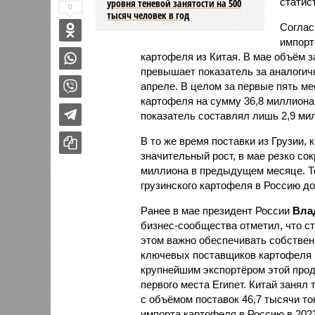
статис
уровня теневой занятости на 500
0
тысяч человек в год
Соглас
импорт
картофеля из Китая. В мае объём з
превышает показатель за аналогичн
апреле. В целом за первые пять ме
картофеля на сумму 36,8 миллиона д
показатель составлял лишь 2,9 ми
В то же время поставки из Грузии,
значительный рост, в мае резко сок
миллиона в предыдущем месяце. Те
грузинского картофеля в Россию до
Ранее в мае президент России
Вла
бизнес-сообщества отметил, что ст
этом важно обеспечивать собствен
ключевых поставщиков картофеля н
крупнейшим экспортёром этой прод
первого места Египет. Китай занял 
с объёмом поставок 46,7 тысячи т
импорта картофеля в Россию в 2023