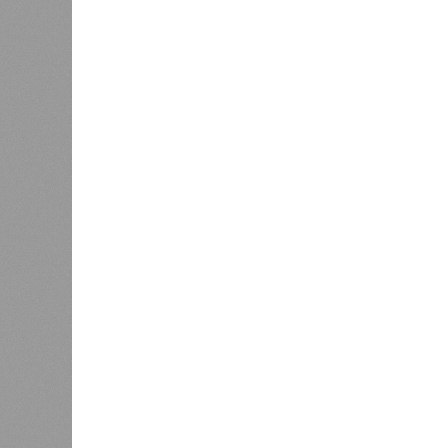
конгресс США запретили
приходить на пляж после драки
К
Новости smi2.ru
Версия
//
Общество
//
Земля уже не раз показывала человеч
Последние времена
Земля уже не раз показывала человечеству свой
Земля уже не раз показывала чел