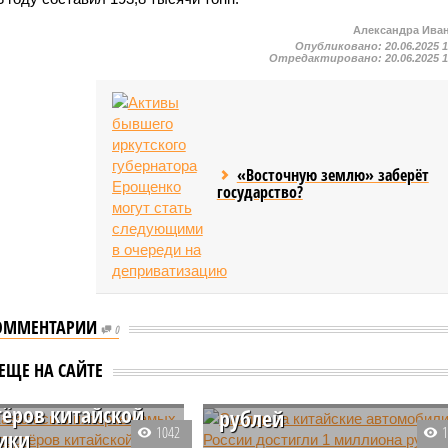
Александра Ива
Опубликовано:
20.06.2025 
Отредактировано:
20.06.2025 
«Восточную землю» заберёт
государство?
ОММЕНТАРИИ
0
Скидки на китайские
оказалась в
автомобили в России
ЕЩЕ НА САЙТЕ
е самых крупных
достигли 1 миллиона
ёров китайской
рублей
1042
ики