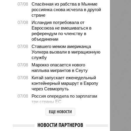
07/08
Спасённая из рабства в Мьянме
россиянка снова исчезла в другой
стране
07/08
Исландия потребовала от
Евросоюза не вмешиваться в
референдум по членству в
объединении
07/08
Ставшего мемом американца
Уолкера вызвали в миграционную
службу
07/08
Марокко опасается нового
наплыва мигрантов в Сеуту
07/08
Китай запускает еженедельный
контейнерный маршрут в Европу
через Севморпуть
07/08
Россия опередила по зарплатам
три страны ЕС
07/08
Александр Лукашенко призвал
ЕЩЕ НОВОСТИ
белорусов скупать пустующие
избы
НОВОСТИ ПАРТНЕРОВ
07/08
Девушка объяснила убийство