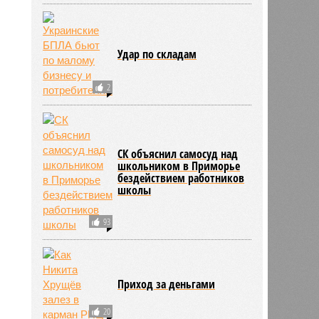
Удар по складам
2
СК объяснил самосуд над
школьником в Приморье
бездействием работников
школы
ьхин
93
11:09
11:09
Приход за деньгами
20