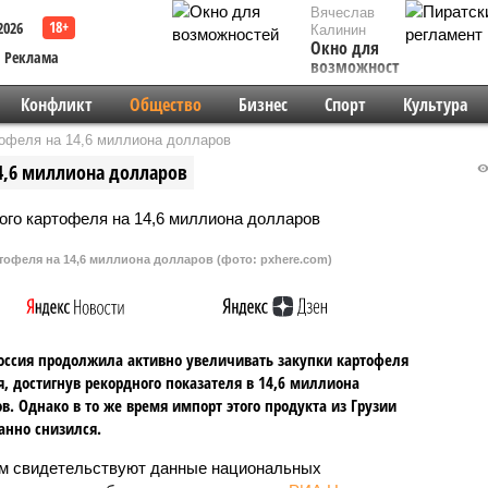
Вячеслав
2026
Калинин
Окно для
Реклама
возможностей
Конфликт
Общество
Бизнес
Спорт
Культура
тофеля на 14,6 миллиона долларов
14,6 миллиона долларов
ртофеля на 14,6 миллиона долларов (фото: pxhere.com)
оссия продолжила активно увеличивать закупки картофеля
я, достигнув рекордного показателя в 14,6 миллиона
в. Однако в то же время импорт этого продукта из Грузии
нно снизился.
м свидетельствуют данные национальных