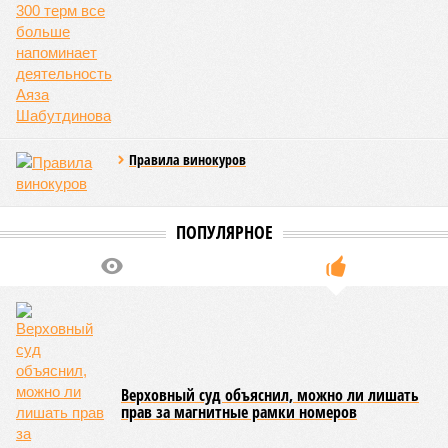
(74% – Вашингтону, 26% – Еревану).
Мирослава Регинская, публицист
– Довольно вероятным представляется вариант
развития событий, при котором после ухода РЖД
железные дороги Армении быстро обретут другого
спонсора. Вряд ли Пашинян стал бы провоцировать
РЖД совсем без гарантий. В сущности, это очередной
и привычный уже «слив» России бывшими союзниками.
Потерянные нами сателлиты ищут и обретают
новых хозяев, и никакая благодарность или даже
подаренная от щедрот Российского государства
значительная выгода их в этом не могут остановить.
Юрий Баранчик, политолог
– Понятно, почему Пашинян хочет отжать актив
РЖД – в отместку за закрытие российских рынков. Ну
и вообще, чтобы ничего российского в стране не
осталось. Вместе с тем, если маленький Пашинян
отожмёт актив большой РЖД в маленькой Армении,