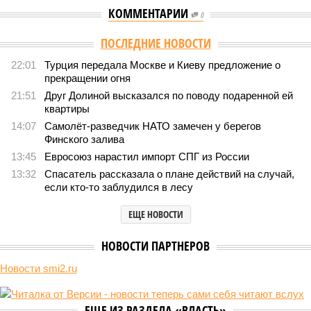
КОММЕНТАРИИ
0
Версия
//
Конфликт
//
Монополия вкладывалась-вкладывалась в
Армению и довкладывалась
120
РЖД против своей страны
Монополия вкладывалась-вкладывалась в Армению и
довкладывалась
Монополия вкладывалась-вкладывалась в Армению и довкладывалась
(фото: Deep Vision)
Премьер закавказской республики Никол Пашинян заявил, что
его страна может потребовать у Москвы до 2 млрд долларов
ежегодно за аренду Южно-Кавказской железной дороги (ЮКЖД).
В настоящий момент та эксплуатируется «дочкой» ОАО «РЖД»,
причём исключительно за российский счёт. И в