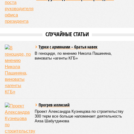
национализировать пути сообщения и, естественно,
ничего РЖД не компенсировать. Модернизация железных
дорог Армении за счёт России в Ереване считается
совершенно естественной»
, – указывает политолог
Андрей Суздальцев.
Вот только почему для менеджмента РЖД столь же
естественным считается вкладываться в закавказскую
«железку» тогда, когда на российских железных дорогах не
только
не решены
нынешние проблемы, но и постоянно
возникают
новые? Даст ли здесь свой комментарий
Белозёров?
Гарник Туманян, политолог
– Вероятно, в случае разрыва концессии Пашинян со
своими европейскими партнёрами могут
инициировать новый проект на территории Армении
подобно трамповскому TRIPP, где будет создана
европейская концессия для управления путями, а
доходы от эксплуатации путей будут делиться плюс-
минус в таком же соотношении, как с американцами