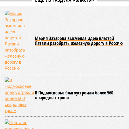
складывающейся ситуации, кажется, больше вопросов не к
Еревану, а к гендиректору монополии Олегу Белозёрову.
По мнению
Пашиняна
, он не высказал ничего из ряда вон
выходящего. Дескать, Ереван считает транспортную сеть
своей собственностью и теперь намерен просить за аренду
«железки» означенную сумму. При этом, как отмечают
эксперты, армянская сторона, выставляя этот счёт, не
раскрыла методику его калькуляции, то есть, получается,
взяла цифры с потолка. Отдельно стоит отметить, что
заключённый в 2008 году между Арменией и ОАО «РЖД»
концессионный договор, согласно которому российская
компания получила в управление «железку» республики до
2038-го, вероятно, вовсе не предусматривает такой
постановки вопроса.
Неудивительно, что гендиректор РЖД
Белозёров
,
реагируя на словесные интервенции Пашиняна, выступил
со словно растерянно-обиженным комментарием. И,
кажется, стало только хуже. Как отметил менеджер, ЮКЖД
и РЖД
«последовательно и в полном объёме исполняют