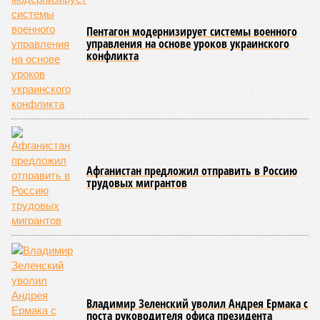
взятые на себя обязательства в рамках концессионного
договора от 2008 года». «Концессия дала Армении
современную железную дорогу, при этом освободив
бюджет республики от затрат на её восстановление и
содержание. Дивиденды акционеру никогда не
выплачивались, вся прибыль шла на развитие железной
дороги»
, – добавил Белозёров.
И в самом деле. Российская сторона поставляла Армении
вагоны, по первому чиху ремонтировала пути, в том числе
повреждённые стихией, выплатила в казну закавказской
республики 15 млрд рублей налогов, пускала прибыль на
развитие местной железнодорожной инфраструктуры.
Из слов Белозёрова и приведённых фактов легко сделать
вывод о том, что ОАО «РЖД» занималось в Армении не
деловой активностью, а сугубой благотворительностью, не
инвестировало, а раздавало пожертвования, не
зарабатывало само, а давало зарабатывать другим и,
выходит, никак не гарантировало собственные интересы.
«Пока самая популярная в Армении точка зрения по
поводу будущего железных дорог рес­публики –