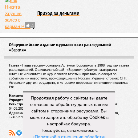
Афганистан предложил отправить в Россию
трудовых мигрантов
Владимир Зеленский уволил Андрея Ермака с
поста руководителя офиса президента
Продолжая работу с сайтом вы даете
согласие на обработку данных нашим
сайтом и сторонними ресурсами. Вы
СЛУЧАЙНЫЕ СТАТЬИ
можете запретить обработку Cookies в
настройках браузера.
Пожалуйста, ознакомьтесь с
Турки с армянами – братья навек
«Политикой в отношении обработки
В геноциде, по мнению Никола Пашиняна,