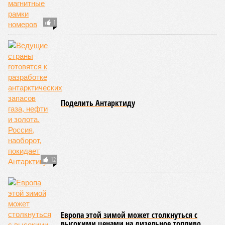
то о какой результативной внешней политике России
можно будет говорить в принципе?
Иван Дмитриев
Опубликовано:
08.08.2026 17:00
Отредактировано:
08.08.2026 17:00
Экс-президент
Посол ты на!
Финляндии
отказался признать
Россию угрозой для
Европы
КОММЕНТАРИИ
0
Новости smi2.ru
ПОСЛЕДНИЕ НОВОСТИ
22:01
Турция передала Москве и Киеву предложение о
прекращении огня
21:51
Друг Долиной высказался по поводу подаренной ей
квартиры
14:07
Самолёт-разведчик НАТО замечен у берегов