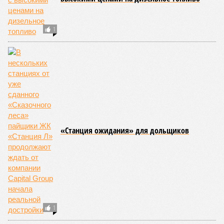
Финского залива
13:45
Евросоюз нарастил импорт СПГ из России
13:32
Спасатель рассказала о плане действий на случай,
если кто-то заблудился в лесу
ЕЩЕ НОВОСТИ
НОВОСТИ ПАРТНЕРОВ
Новости smi2.ru
ЕЩЕ ИЗ РАЗДЕЛА «ВЛАСТЬ»
Мария Захарова высмеяла идею властей
Латвии разобрать железную дорогу в Россию