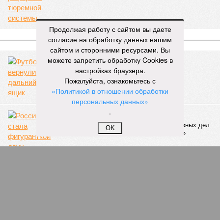
Продолжая работу с сайтом вы даете
СЛУЧАЙНЫЕ СТАТЬИ
согласие на обработку данных нашим
сайтом и сторонними ресурсами. Вы
можете запретить обработку Cookies в
Футбол вернули в дальний ящик
настройках браузера.
Пожалуйста, ознакомьтесь с
«Политикой в отношении обработки
персональных данных»
.
За мемы – на пять лет?
Россиянка стала фигуранткой двух уголовных дел
OK
из-за сохраненных картинок в «ВКонтакте»
Киев отказался от референдума на Донбассе