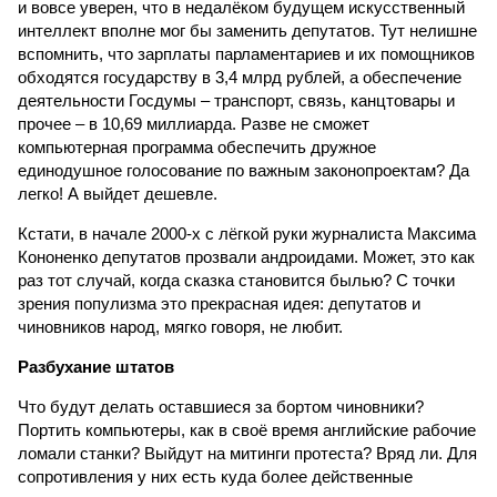
и вовсе уверен, что в недалёком будущем искусственный
интеллект вполне мог бы заменить депутатов. Тут нелишне
вспомнить, что зарплаты парламентариев и их помощников
обходятся государству в 3,4 млрд рублей, а обеспечение
деятельности Госдумы – транспорт, связь, канцтовары и
прочее – в 10,69 миллиарда. Разве не сможет
компьютерная программа обеспечить дружное
единодушное голосование по важным законопроектам? Да
легко! А вый­дет дешевле.
Кстати, в начале 2000-х с лёгкой руки журналиста Максима
Кононенко депутатов прозвали андроидами. Может, это как
раз тот случай, когда сказка становится былью? С точки
зрения популизма это прекрасная идея: депутатов и
чиновников народ, мягко говоря, не любит.
Разбухание штатов
Что будут делать оставшиеся за бортом чиновники?
Портить компьютеры, как в своё время английские рабочие
ломали станки? Выйдут на митинги протеста? Вряд ли. Для
сопротивления у них есть куда более действенные