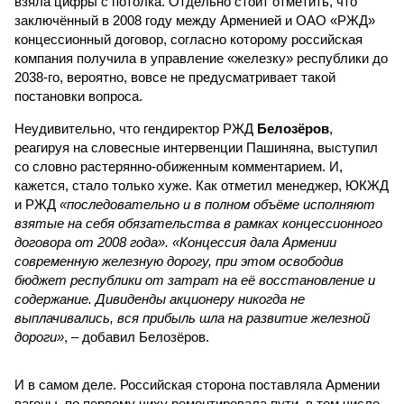
взяла цифры с потолка. Отдельно стоит отметить, что
заключённый в 2008 году между Арменией и ОАО «РЖД»
концессионный договор, согласно которому российская
компания получила в управление «железку» республики до
2038-го, вероятно, вовсе не предусматривает такой
постановки вопроса.
Неудивительно, что гендиректор РЖД
Белозёров
,
реагируя на словесные интервенции Пашиняна, выступил
со словно растерянно-обиженным комментарием. И,
кажется, стало только хуже. Как отметил менеджер, ЮКЖД
и РЖД
«последовательно и в полном объёме исполняют
взятые на себя обязательства в рамках концессионного
договора от 2008 года». «Концессия дала Армении
современную железную дорогу, при этом освободив
бюджет республики от затрат на её восстановление и
содержание. Дивиденды акционеру никогда не
выплачивались, вся прибыль шла на развитие железной
дороги»
, – добавил Белозёров.
И в самом деле. Российская сторона поставляла Армении
вагоны, по первому чиху ремонтировала пути, в том числе