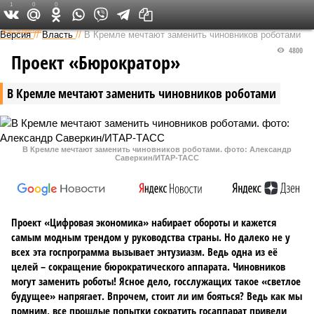
1
0
0
Федеральный выпуск
Версия
//
Власть
//
В Кремле мечтают заменить чиновников роботами
4800
Проект «Бюрократор»
В Кремле мечтают заменить чиновников роботами
В Кремле мечтают заменить чиновников роботами. фото: Александр
Саверкин/ИТАР-ТАСС
Проект «Цифровая экономика» набирает обороты и кажется
самым модным трендом у руководства страны. Но далеко не у
всех эта госпрограмма вызывает энтузиазм. Ведь одна из её
целей – сокращение бюрократического аппарата. Чиновников
могут заменить роботы! Ясное дело, госслужащих такое «светлое
будущее» напрягает. Впрочем, стоит ли им бояться? Ведь как мы
помним, все прошлые попытки сократить госаппарат привели