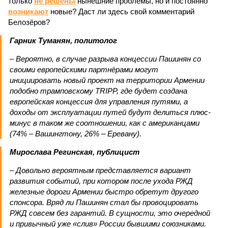
только
не решены
нынешние проблемы, но и постоянно
возникают
новые? Даст ли здесь свой комментарий
Белозёров?
Гарник Туманян, политолог
– Вероятно, в случае разрыва концессии Пашинян со
своими европейскими партнёрами могут
инициировать новый проект на территории Армении
подобно трамповскому TRIPP, где будет создана
европейская концессия для управления путями, а
доходы от эксплуатации путей будут делиться плюс-
минус в таком же соотношении, как с американцами
(74% – Вашингтону, 26% – Еревану).
Мирослава Регинская, публицист
– Довольно вероятным представляется вариант
развития событий, при котором после ухода РЖД
железные дороги Армении быстро обретут другого
спонсора. Вряд ли Пашинян стал бы провоцировать
РЖД совсем без гарантий. В сущности, это очередной
и привычный уже «слив» России бывшими союзниками.