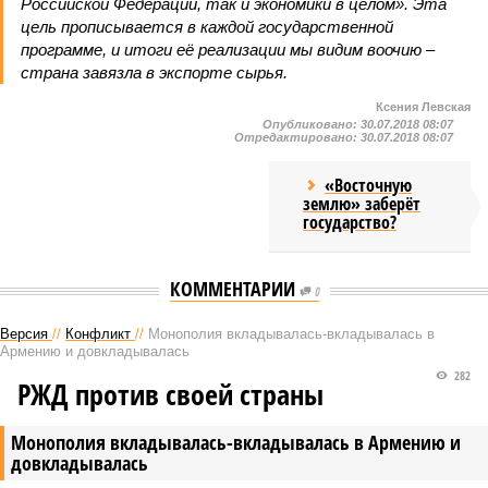
Российской Федерации, так и экономики в целом». Эта
цель прописывается в каждой государственной
программе, и итоги её реализации мы видим воочию –
страна завязла в экспорте сырья.
Ксения Левская
Опубликовано:
30.07.2018 08:07
Отредактировано:
30.07.2018 08:07
«Восточную
землю» заберёт
государство?
КОММЕНТАРИИ
0
Версия
//
Конфликт
//
Монополия вкладывалась-вкладывалась в
Армению и довкладывалась
282
РЖД против своей страны
Монополия вкладывалась-вкладывалась в Армению и
довкладывалась