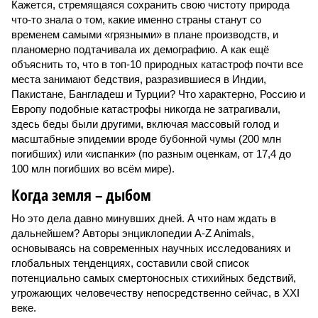
Кажется, стремящаяся сохранить свою чистоту природа
что-то знала о том, какие именно страны станут со
временем самыми «грязными» в плане производств, и
планомерно подтачивала их демографию. А как ещё
объяснить то, что в топ-10 природных катастроф почти все
места занимают бедствия, разразившиеся в Индии,
Пакистане, Бангладеш и Турции? Что характерно, Россию и
Европу подобные катастрофы никогда не затрагивали,
здесь беды были другими, включая массовый голод и
масштабные эпидемии вроде бубонной чумы (200 млн
погибших) или «испанки» (по разным оценкам, от 17,4 до
100 млн погибших во всём мире).
Когда земля – дыбом
Но это дела давно минувших дней. А что нам ждать в
дальнейшем? Авторы энциклопедии A-Z Animals,
основываясь на современных научных исследованиях и
глобальных тенденциях, составили свой список
потенциально самых смертоносных стихийных бедствий,
угрожающих человечеству непосредственно сейчас, в XXI
веке.