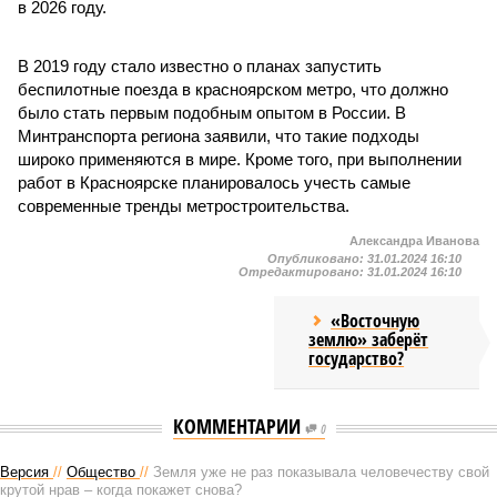
в 2026 году.
В 2019 году стало известно о планах запустить
беспилотные поезда в красноярском метро, что должно
было стать первым подобным опытом в России. В
Минтранспорта региона заявили, что такие подходы
широко применяются в мире. Кроме того, при выполнении
работ в Красноярске планировалось учесть самые
современные тренды метростроительства.
Александра Иванова
Опубликовано:
31.01.2024 16:10
Отредактировано:
31.01.2024 16:10
«Восточную
землю» заберёт
государство?
КОММЕНТАРИИ
0
Версия
//
Общество
//
Земля уже не раз показывала человечеству свой
крутой нрав – когда покажет снова?