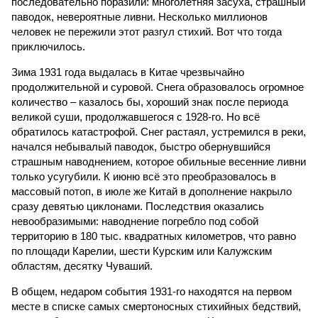
последовательно поразили: многолетняя засуха, страшный
паводок, невероятные ливни. Несколько миллионов
человек не пережили этот разгул стихий. Вот что тогда
приключилось.
Зима 1931 года выдалась в Китае чрезвычайно
продолжительной и суровой. Снега образовалось огромное
количество – казалось бы, хороший знак после периода
великой суши, продолжавшегося с 1928-го. Но всё
обратилось катастрофой. Снег растаял, устремился в реки,
начался небывалый паводок, быстро обернувшийся
страшным наводнением, которое обильные весенние ливни
только усугубили. К июню всё это преобразовалось в
массовый потоп, в июле же Китай в дополнение накрыло
сразу девятью циклонами. Последствия оказались
невообразимыми: наводнение погребло под собой
территорию в 180 тыс. квадратных километров, что равно
по площади Карелии, шести Курским или Калужским
областям, десятку Чуваший.
В общем, недаром события 1931-го находятся на первом
месте в списке самых смертоносных стихийных бедствий,