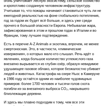
огонь уничтожает лесную экосистему, сельское хозяйство
и кропотливо созданную человеком инфраструктуру.
Учитывая то, что пожары начинают становиться чуть ли не
ежегодной реальностью на фоне глобального потепления,
год за годом их будет всё больше, и здесь уже среди
прочего в большой опасности Европа. Небывалая жара,
зафиксированная в этом и прошлом годах в Италии и во
Франции, тому лучшее подтверждение.
Есть в перечне A-Z Animals и экзотика, впрочем, не менее
смертоносная. Это, в частности, «лимнические
извержения», о которых мало кто слышал. Речь идёт о
явлениях, когда большое количество углекислого газа
внезапно вырывается из глубин озёр, образуя невидимое
удушающее газовое облако, которое безжалостно убивает
людей и животных. Катастрофа на озере Ньос в Камеруне
в 1986 году остаётся одним из наиболее чудовищных
примеров: более 1700 человек и тысячи голов скота
погибли из-за внезапного выброса CO₂, накрывшего
близлежащие деревни.
И здесь мы плавно подходим к тому, чем все эти