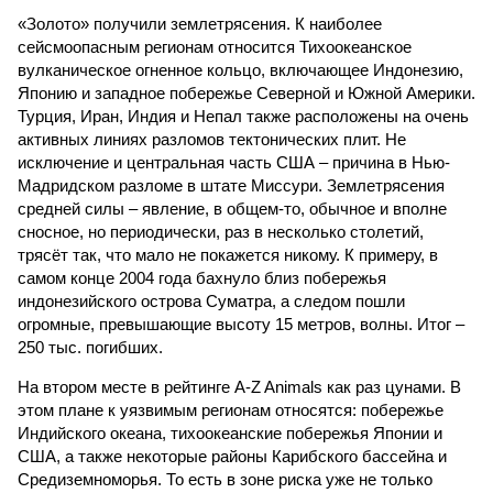
«Золото» получили землетрясения. К наиболее
сейсмоопасным регионам относится Тихоокеанское
вулканическое огненное кольцо, включающее Индонезию,
Японию и западное побережье Северной и Южной Америки.
Турция, Иран, Индия и Непал также расположены на очень
активных линиях разломов тектонических плит. Не
исключение и центральная часть США – причина в Нью-
Мадридском разломе в штате Миссури. Землетрясения
средней силы – явление, в общем-то, обычное и вполне
сносное, но периодически, раз в несколько столетий,
трясёт так, что мало не покажется никому. К примеру, в
самом конце 2004 года бахнуло близ побережья
индонезийского острова Суматра, а следом пошли
огромные, превышающие высоту 15 метров, волны. Итог –
250 тыс. погибших.
На втором месте в рейтинге A-Z Animals как раз цунами. В
этом плане к уязвимым регионам относятся: побережье
Индийского океана, тихо­океанские побережья Японии и
США, а также некоторые районы Карибского бассейна и
Средиземноморья. То есть в зоне риска уже не только