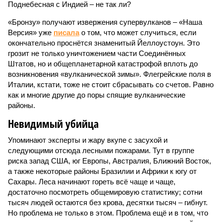
Поднебесная с Индией – не так ли?
«Бронзу» получают извержения супервулканов – «Наша
Версия» уже
писала
о том, что может случиться, если
окончательно проснётся знаменитый Йеллоустоун. Это
грозит не только уничтожением части Соединённых
Штатов, но и общепланетарной катастрофой вплоть до
возникновения «вулканической зимы». Флегрейские поля в
Италии, кстати, тоже не стоит сбрасывать со счетов. Равно
как и многие другие до поры спящие вулканические
районы.
Невидимый убийца
Упоминают эксперты и жару вкупе с засухой и
следующими отсюда лесными пожарами. Тут в группе
риска запад США, юг Европы, Австралия, Ближний Восток,
а также некоторые районы Бразилии и Африки к югу от
Сахары. Леса начинают гореть всё чаще и чаще,
достаточно посмотреть общемировую статистику; сотни
тысяч людей остаются без крова, десятки тысяч – гибнут.
Но проблема не только в этом. Проблема ещё и в том, что