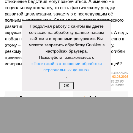
стихийные бедствия могут закончиться. А именно – к
социальному коллапсу, то есть фактическому упадку
развитой цивилизации, зачастую с последующим её
полным уничтожением. Среди причин такого трагического
Продолжая работу с сайтом вы даете
развития событий учёные называют деградацию
согласие на обработку данных нашим
окружающей среды, истощение ресурсов и болезни. А ведь
сайтом и сторонними ресурсами. Вы
любая природная катастрофа непременно ведёт именно к
можете запретить обработку Cookies в
этому – экономическому кризису, эпидемиям, голоду,
настройках браузера.
резкому сокращению численности населения. Так погибли
Пожалуйста, ознакомьтесь с
цивилизации шумеров, майя, кхмеров – список не
«Политикой в отношении обработки
исчерпывающий. Какая цивилизация будет следующей?
персональных данных»
Илья Космач
.
Газета
«Наша версия» №29 от 03.08.2026
Опубликовано:
05.08.2026 13:00
Отредактировано:
05.08.2026 13:00
OK
Возраст
Инфантино
бессмертия
отступил и объявил
об отказе ФИФА от
продажи доли прав
на чемпионат мира