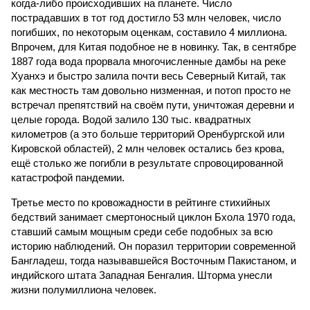
когда-либо происходивших на планете. Число
пострадавших в тот год достигло 53 млн человек, число
погибших, по некоторым оценкам, составило 4 миллиона.
Впрочем, для Китая подобное не в новинку. Так, в сентябре
1887 года вода прорвала многочисленные дамбы на реке
Хуанхэ и быстро залила почти весь Северный Китай, так
как местность там довольно низменная, и потоп просто не
встречал препятствий на своём пути, уничтожая деревни и
целые города. Водой залило 130 тыс. квадратных
километров (а это больше территорий Оренбургской или
Кировской областей), 2 млн человек остались без крова,
ещё столько же погибли в результате спровоцированной
катастрофой пандемии.
Третье место по кровожадности в рейтинге стихийных
бедствий занимает смертоносный циклон Бхола 1970 года,
ставший самым мощным среди себе подобных за всю
историю наблюдений. Он поразил территории современной
Бангладеш, тогда называвшейся Восточным Пакистаном, и
индийского штата Западная Бенгалия. Шторма унесли
жизни полумиллиона человек.