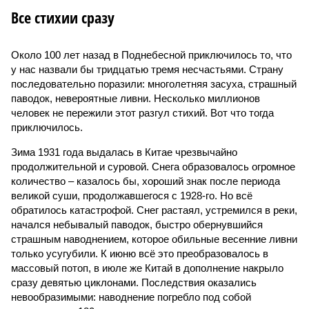
Все стихии сразу
Около 100 лет назад в Поднебесной приключилось то, что
у нас назвали бы тридцатью тремя несчастьями. Страну
последовательно поразили: многолетняя засуха, страшный
паводок, невероятные ливни. Несколько миллионов
человек не пережили этот разгул стихий. Вот что тогда
приключилось.
Зима 1931 года выдалась в Китае чрезвычайно
продолжительной и суровой. Снега образовалось огромное
количество – казалось бы, хороший знак после периода
великой суши, продолжавшегося с 1928-го. Но всё
обратилось катастрофой. Снег растаял, устремился в реки,
начался небывалый паводок, быстро обернувшийся
страшным наводнением, которое обильные весенние ливни
только усугубили. К июню всё это преобразовалось в
массовый потоп, в июле же Китай в дополнение накрыло
сразу девятью циклонами. Последствия оказались
невообразимыми: наводнение погребло под собой