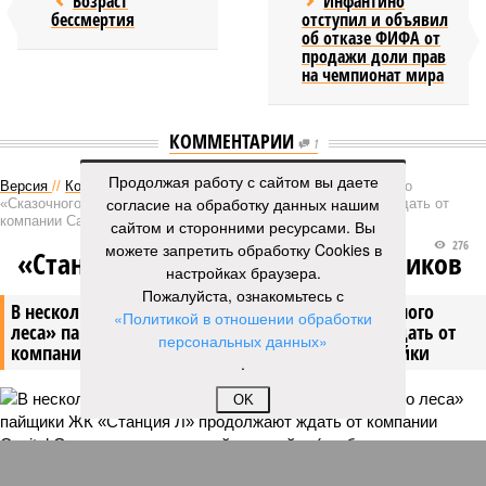
Возраст
Инфантино
бессмертия
отступил и объявил
об отказе ФИФА от
продажи доли прав
на чемпионат мира
КОММЕНТАРИИ
1
Продолжая работу с сайтом вы даете
Версия
//
Конфликт
//
В нескольких станциях от уже сданного
согласие на обработку данных нашим
«Сказочного леса» пайщики ЖК «Станция Л» продолжают ждать от
компании Capital Group начала реальной достройки
сайтом и сторонними ресурсами. Вы
276
можете запретить обработку Cookies в
«Станция ожидания» для дольщиков
настройках браузера.
Пожалуйста, ознакомьтесь с
В нескольких станциях от уже сданного «Сказочного
«Политикой в отношении обработки
леса» пайщики ЖК «Станция Л» продолжают ждать от
персональных данных»
компании Capital Group начала реальной достройки
.
OK
В нескольких станциях от уже сданного «Сказочного леса» пайщики ЖК