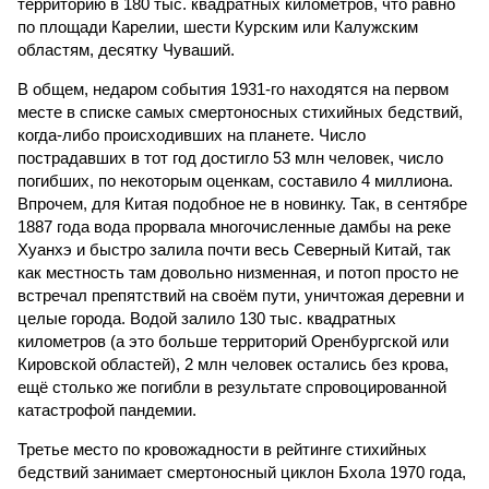
территорию в 180 тыс. квадратных километров, что равно
по площади Карелии, шести Курским или Калужским
областям, десятку Чуваший.
В общем, недаром события 1931-го находятся на первом
месте в списке самых смертоносных стихийных бедствий,
когда-либо происходивших на планете. Число
пострадавших в тот год достигло 53 млн человек, число
погибших, по некоторым оценкам, составило 4 миллиона.
Впрочем, для Китая подобное не в новинку. Так, в сентябре
1887 года вода прорвала многочисленные дамбы на реке
Хуанхэ и быстро залила почти весь Северный Китай, так
как местность там довольно низменная, и потоп просто не
встречал препятствий на своём пути, уничтожая деревни и
целые города. Водой залило 130 тыс. квадратных
километров (а это больше территорий Оренбургской или
Кировской областей), 2 млн человек остались без крова,
ещё столько же погибли в результате спровоцированной
катастрофой пандемии.
Третье место по кровожадности в рейтинге стихийных
бедствий занимает смертоносный циклон Бхола 1970 года,