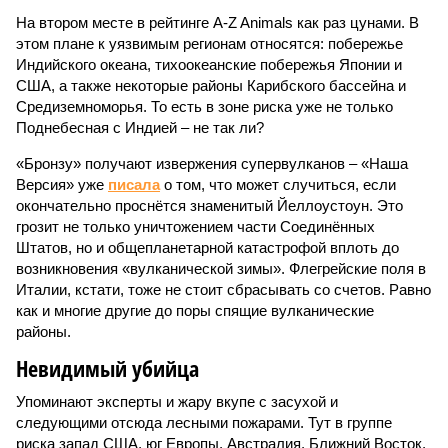
На втором месте в рейтинге A-Z Animals как раз цунами. В
этом плане к уязвимым регионам относятся: побережье
Индийского океана, тихо­океанские побережья Японии и
США, а также некоторые районы Карибского бассейна и
Средиземноморья. То есть в зоне риска уже не только
Поднебесная с Индией – не так ли?
«Бронзу» получают извержения супервулканов – «Наша
Версия» уже
писала
о том, что может случиться, если
окончательно проснётся знаменитый Йеллоустоун. Это
грозит не только уничтожением части Соединённых
Штатов, но и общепланетарной катастрофой вплоть до
возникновения «вулканической зимы». Флегрейские поля в
Италии, кстати, тоже не стоит сбрасывать со счетов. Равно
как и многие другие до поры спящие вулканические
районы.
Невидимый убийца
Упоминают эксперты и жару вкупе с засухой и
следующими отсюда лесными пожарами. Тут в группе
риска запад США, юг Европы, Австралия, Ближний Восток,