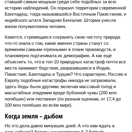
ставший самым мощным среди себе подобных за всю
историю наблюдений. Он поразил территории современной
Бангладеш, тогда называвшейся Восточным Пакистаном, и
индийского штата Западная Бенгалия. Шторма унесли
жизни полумиллиона человек.
Кажется, стремящаяся сохранить свою чистоту природа
что-то знала о том, какие именно страны станут со
временем самыми «грязными» в плане производств, и
планомерно подтачивала их демографию. А как ещё
объяснить то, что в топ-10 природных катастроф почти все
места занимают бедствия, разразившиеся в Индии,
Пакистане, Бангладеш и Турции? Что характерно, Россию и
Европу подобные катастрофы никогда не затрагивали,
здесь беды были другими, включая массовый голод и
масштабные эпидемии вроде бубонной чумы (200 млн
погибших) или «испанки» (по разным оценкам, от 17,4 до
100 млн погибших во всём мире).
Когда земля – дыбом
Но это дела давно минувших дней. А что нам ждать в
дальнейшем? Авторы энциклопедии A-Z Animals,