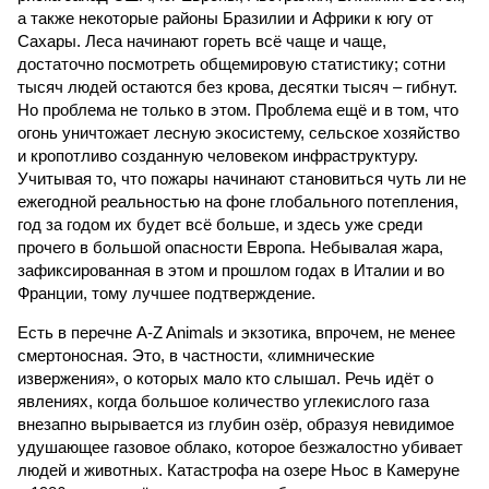
а также некоторые районы Бразилии и Африки к югу от
Сахары. Леса начинают гореть всё чаще и чаще,
достаточно посмотреть общемировую статистику; сотни
тысяч людей остаются без крова, десятки тысяч – гибнут.
Но проблема не только в этом. Проблема ещё и в том, что
огонь уничтожает лесную экосистему, сельское хозяйство
и кропотливо созданную человеком инфраструктуру.
Учитывая то, что пожары начинают становиться чуть ли не
ежегодной реальностью на фоне глобального потепления,
год за годом их будет всё больше, и здесь уже среди
прочего в большой опасности Европа. Небывалая жара,
зафиксированная в этом и прошлом годах в Италии и во
Франции, тому лучшее подтверждение.
Есть в перечне A-Z Animals и экзотика, впрочем, не менее
смертоносная. Это, в частности, «лимнические
извержения», о которых мало кто слышал. Речь идёт о
явлениях, когда большое количество углекислого газа
внезапно вырывается из глубин озёр, образуя невидимое
удушающее газовое облако, которое безжалостно убивает
людей и животных. Катастрофа на озере Ньос в Камеруне