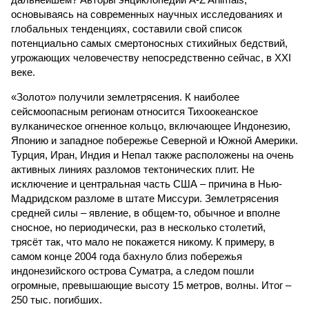
основываясь на современных научных исследованиях и
глобальных тенденциях, составили свой список
потенциально самых смертоносных стихийных бедствий,
угрожающих человечеству непосредственно сейчас, в XXI
веке.
«Золото» получили землетрясения. К наиболее
сейсмоопасным регионам относится Тихоокеанское
вулканическое огненное кольцо, включающее Индонезию,
Японию и западное побережье Северной и Южной Америки.
Турция, Иран, Индия и Непал также расположены на очень
активных линиях разломов тектонических плит. Не
исключение и центральная часть США – причина в Нью-
Мадридском разломе в штате Миссури. Землетрясения
средней силы – явление, в общем-то, обычное и вполне
сносное, но периодически, раз в несколько столетий,
трясёт так, что мало не покажется никому. К примеру, в
самом конце 2004 года бахнуло близ побережья
индонезийского острова Суматра, а следом пошли
огромные, превышающие высоту 15 метров, волны. Итог –
250 тыс. погибших.