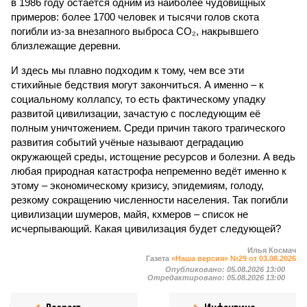
в 1986 году остаётся одним из наиболее чудовищных
примеров: более 1700 человек и тысячи голов скота
погибли из-за внезапного выброса CO₂, накрывшего
близлежащие деревни.
И здесь мы плавно подходим к тому, чем все эти
стихийные бедствия могут закончиться. А именно – к
социальному коллапсу, то есть фактическому упадку
развитой цивилизации, зачастую с последующим её
полным уничтожением. Среди причин такого трагического
развития событий учёные называют деградацию
окружающей среды, истощение ресурсов и болезни. А ведь
любая природная катастрофа непременно ведёт именно к
этому – экономическому кризису, эпидемиям, голоду,
резкому сокращению численности населения. Так погибли
цивилизации шумеров, майя, кхмеров – список не
исчерпывающий. Какая цивилизация будет следующей?
Илья Космач
Газета
«Наша версия» №29 от 03.08.2026
Опубликовано:
05.08.2026 13:00
Отредактировано:
05.08.2026 13:00