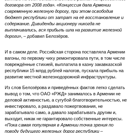
договора от 2008 года». «Концессия дала Армении
современную железную дорогу, при этом освободив
бюджет республики от затрат на её восстановление и
содержание. Дивиденды акционеру никогда не
выплачивались, вся прибыль шла на развитие железной
дороги»
, – добавил Белозёров.
И в самом деле. Российская сторона поставляла Армении
вагоны, по первому чиху ремонтировала пути, в том числе
повреждённые стихией, выплатила в казну закавказской
республики 15 млрд рублей налогов, пускала прибыль на
развитие местной железнодорожной инфраструктуры.
Из слов Белозёрова и приведённых фактов легко сделать
вывод о том, что ОАО «РЖД» занималось в Армении не
деловой активностью, а сугубой благотворительностью, не
инвестировало, а раздавало пожертвования, не
зарабатывало само, а давало зарабатывать другим и,
выходит, никак не гарантировало собственные интересы.
«Пока самая популярная в Армении точка зрения по
поводу будущего железных дорог рес­публики –