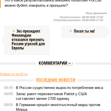
то о какой результативной внешней политике России
можно будет говорить в принципе?
Иван Дмитриев
Опубликовано:
08.08.2026 17:00
Отредактировано:
08.08.2026 17:00
Экс-президент
Посол ты на!
Финляндии
отказался признать
Россию угрозой для
Европы
КОММЕНТАРИИ
0
Новости smi2.ru
ПОСЛЕДНИЕ НОВОСТИ
08:49
В России существенно выросло потребление мяса
08/08
Запас ракет-перехватчиков Patriot у США
составляет менее 1700 единиц
08/08
В Германии прошёл многотысячный марш против
Мерца