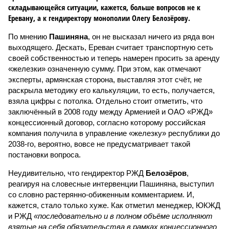
складывающейся ситуации, кажется, больше вопросов не к
Еревану, а к гендиректору монополии Олегу Белозёрову.
По мнению
Пашиняна
, он не высказал ничего из ряда вон
выходящего. Дескать, Ереван считает транспортную сеть
своей собственностью и теперь намерен просить за аренду
«железки» означенную сумму. При этом, как отмечают
эксперты, армянская сторона, выставляя этот счёт, не
раскрыла методику его калькуляции, то есть, получается,
взяла цифры с потолка. Отдельно стоит отметить, что
заключённый в 2008 году между Арменией и ОАО «РЖД»
концессионный договор, согласно которому российская
компания получила в управление «железку» республики до
2038-го, вероятно, вовсе не предусматривает такой
постановки вопроса.
Неудивительно, что гендиректор РЖД
Белозёров
,
реагируя на словесные интервенции Пашиняна, выступил
со словно растерянно-обиженным комментарием. И,
кажется, стало только хуже. Как отметил менеджер, ЮКЖД
и РЖД
«последовательно и в полном объёме исполняют
взятые на себя обязательства в рамках концессионного