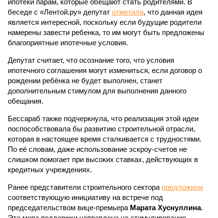
ипотеки парам, которые обещают стать родителями. В
беседе с «Лентой.ру» депутат
отметила
, что данная идея
является интересной, поскольку если будущие родители
намерены завести ребенка, то им могут быть предложены
благоприятные ипотечные условия.
Депутат считает, что осознание того, что условия
ипотечного соглашения могут измениться, если договор о
рождении ребёнка не будет выполнен, станет
дополнительным стимулом для выполнения данного
обещания.
Бессараб также подчеркнула, что реализация этой идеи
поспособствовала бы развитию строительной отрасли,
которая в настоящее время сталкивается с трудностями.
По её словам, даже использование эскроу-счетов не
слишком помогает при высоких ставках, действующих в
кредитных учреждениях.
Ранее представители строительного сектора
предложили
соответствующую инициативу на встрече под
председательством вице-премьера
Марата Хуснуллина
.
Эта мера поддержки направлена на стимулирование