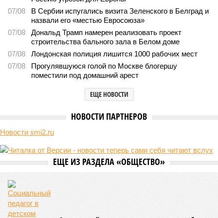
Пока в Ярославском районе СВАО дольщики «Сказочного леса»
уже получают ключи – в мае 2026 года были получены
заключение о соответствии проектной документации и
разрешение на ввод жилищного комплекса в эксплуатацию –
совсем недалеко, в паре станций метро южнее, на Люблинской
улице, картина, можно сказать, прямо противоположная.
Сюжет:
Недвижимость
ЖК «Светлый мир «Станция Л»: та же группа компаний-
банкрот Seven Suns Development, та же
анонсированная
схема достройки через Capital Group осенью 2024 года, но
за прошедшие два года результатов, по словам дольщиков,
практически не видно. По
информации
из профильных
порталов, первую очередь ЖК строители обещают сдать к
декабрю 2026 г., вторую – к марту 2028-го. Но никто при
этом из кураторов стройки не задается вопросом: как эти
сроки должны материализоваться? На строительной
площадке, по свидетельствам дольщиков, регулярно
бывающих у забора, какая-либо техника отсутствует. Ни
бетононасосов, ни работающих кранов, ни признаков