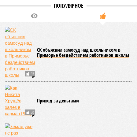
Украинскому
Попытки Запада
кандидату в
рассорить Москву и
конгресс США
Астану назвали
запретили
бесперспективными
приходить на пляж
после драки
КОММЕНТАРИИ
0
Новости smi2.ru
ДОСЬЕ
ЛДПР
Либерально-демократическая партия России,
политическая партия, участник выборов в Госдуму
всех шести созывов. Является старейшей партией
России.
Минобороны РФ
Федеральное министерство, орган исполнительной
власти, осуществляющий государственное
управление в оборонной отрасли РФ.