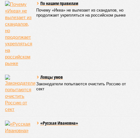
Если да, то на каком основании декларируются конкретные
даты сдачи жилого комплекса (декабрь 2026 – март 2028),
если фаза активных строительных работ, если судить по
отсутствию техники на площадке, ещё не началась? При
этом на бумаге даты ввода ЖК в строй продолжают
фигурировать
в объявлениях о продаже квартир на
профильных порталах.
Для почти четырёх тысяч будущих собственников квартир
время давно измеряется не календарём, а очередными
переносами ожиданий. И пока на профильных порталах
продолжают указывать даты сдачи, главным индикатором
остается сама стройка. Если на ней по-прежнему не видно
признаков масштабных работ, то неизбежно возникает
вопрос: не превращаются ли сроки ввода в декларацию,
которая все больше расходится с реальным положением
дел? Именно на этот вопрос сегодня больше всего ждут
ответа дольщики ЖК «Станция Л».
Николай Ольхин
Опубликовано:
07.08.2026 11:09
Отредактировано:
07.08.2026 11:09