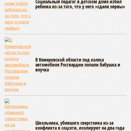
мобилизации подрядчиков. При том, что до «декабря 2026»
осталось менее полугода.
Если в «Сказочном лесу» техзаказчик публично
отчитывался о поэтапной готовности – 90%, затем 97%, с
конкретными инженерными работами (усиление
монолитных конструкций, устранение проектных ошибок) –
то по «Станции Л» подобной публичной отчётности
дольщики не видят. Ни Capital Group, ни кураторы
строительства не подтверждают ни соблюдения графика
строительства, ни объёма фактически выполненных работ.
Напрашивается закономерный вопрос: если
декларируемая «Capital Group модель (достраивать
проблемные объекты SSD») сработала на
Лосиноостровской, почему она не масштабируется на
Люблино? И означает ли отсутствие техники на площадке,
что в реальности подрядчик по «Станции Л» ещё даже не
определён?
Митинги
и палаточные лагеря у объекта в
2025–2026 годах, похоже, не изменили ситуацию.
«В
последние месяцы в личном общении нам перестали