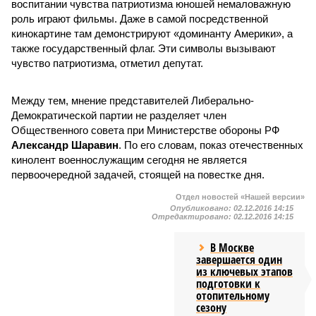
воспитании чувства патриотизма юношей немаловажную
роль играют фильмы. Даже в самой посредственной
кинокартине там демонстрируют «доминанту Америки», а
также государственный флаг. Эти символы вызывают
чувство патриотизма, отметил депутат.
Между тем, мнение представителей Либерально-
Демократической партии не разделяет член
Общественного совета при Министерстве обороны РФ
Александр Шаравин
. По его словам, показ отечественных
кинолент военнослужащим сегодня не является
первоочередной задачей, стоящей на повестке дня.
Отдел новостей «Нашей версии»
Опубликовано:
02.12.2016 14:15
Отредактировано:
02.12.2016 14:15
В Москве
завершается один
из ключевых этапов
подготовки к
отопительному
сезону