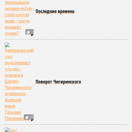
СЮЖЕТ
Армия
ПОСЛЕДНИЕ НОВОСТИ
07/08
Экс-президент Финляндии отказался признать
Россию угрозой для Европы
07/08
В Сербии испугались визита Зеленского в Белград и
назвали его «местью Евросоюза»
07/08
Дональд Трамп намерен реализовать проект
строительства бального зала в Белом доме
07/08
Лондонская полиция лишится 1000 рабочих мест
07/08
Прогулявшуюся голой по Москве блогершу
поместили под домашний арест
ЕЩЕ НОВОСТИ
НОВОСТИ ПАРТНЕРОВ
Новости smi2.ru