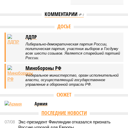
КОММЕНТАРИИ
0
Версия
//
Конфликт
//
В нескольких станциях от уже сданного
«Сказочного леса» пайщики ЖК «Станция Л» продолжают ждать от
компании Capital Group начала реальной достройки
269
«Станция ожидания» для дольщиков
В нескольких станциях от уже сданного «Сказочного
леса» пайщики ЖК «Станция Л» продолжают ждать от
компании Capital Group начала реальной достройки
В нескольких станциях от уже сданного «Сказочного леса» пайщики ЖК
«Станция Л» продолжают ждать от компании Capital Group начала
реальной достройки (изображение сгенерировано ИИ)