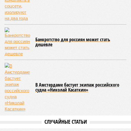
называть даже ориентировочные сроки»
, – рассказывают
расстроенные дольщики.
Казалось бы, формально ответственность по
достраиванию объекта распределена. Seven Suns
Development – банкрот, часть его структур признана
несостоятельной ещё в 2024 году, бенефициар компании
находится под следствием по ст. 200.3 УК РФ. Достройку
проблемных объектов группы – «Станции Л», «Сказочного
леса» и «В стремлении к свету», согласно информации на
сайтах Capital Group, осенью 2024 г. взяла на себя. Два из
трёх объектов уже сданы или близки к сдаче. Третий –
«Станция Л», крупнейший по числу пострадавших
дольщиков (3908 квартир в пяти корпусах) – по факту
остаётся стройплощадкой без стройки. Возникает вопрос:
распространяется ли договорённость 2024 года на
«Станцию Л» в полном объёме или приоритет отдан
объектам мешей сложности и меньшего масштаба?
Источник: https://avaho.ru/novostroyka/moskva/uvao/lyublino/svetlyy-mir-
stantsiya-l/9303640/?ysclid=msemqdok6w326352116