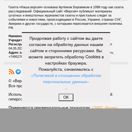
судна «Николай Касаткин»
СЛУЧАЙНЫЕ СТАТЬИ
Продолжая работу с сайтом вы даете
согласие на обработку данных нашим
По нашим правилам
сайтом и сторонними ресурсами. Вы
Почему «Икеа» не вылезает из скандалов, но
можете запретить обработку Cookies в
продолжает укрепляться на российском рынке
настройках браузера.
Пожалуйста, ознакомьтесь с
«Политикой в отношении обработки
персональных данных»
.
OK
Ловцы умов
Законодатели попытаются очистить Россию от
сект