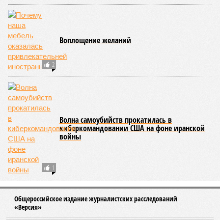
Школьника, убившего сверстника из-за
конфликта в соцсети, изолируют на два года
Банкротство для россиян может стать
дешевле
В Амстердаме бастует экипаж российского