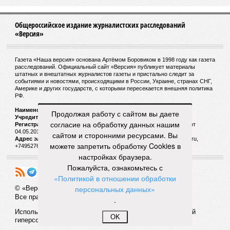
Общероссийское издание журналистских расследований
«Версия»
Газета «Наша версия» основана Артёмом Боровиком в 1998 году как газета
расследований. Официальный сайт «Версия» публикует материалы
штатных и внештатных журналистов газеты и пристально следит за
событиями и новостями, происходящими в России, Украине, странах СНГ,
Америке и других государств, с которыми пересекается внешняя политика
РФ.
Наименование:
Cетевое издание «Версия»
Продолжая работу с сайтом вы даете
Учредитель:
ООО «Версия»,
Главный редактор:
Горевой Р. Г.
согласие на обработку данных нашим
Регистрационный номер Роскомнадзора:
ЭЛ № ФС 77 - 72681 от
04.05.2018 г.
сайтом и сторонними ресурсами. Вы
Адрес электронной почты и телефон редакции:
versia@versia.ru,
можете запретить обработку Cookies в
+74952760348
настройках браузера.
Пожалуйста, ознакомьтесь с
«Политикой в отношении обработки
персональных данных»
© «Версия»
18+
Все права защищены
.
Использование материалов «Версии» без индексируемой
OK
гиперссылки запрещено