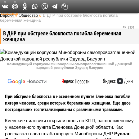
0
0
1
Федеральный выпуск
Версия
//
Общество
//
В ДНР при обстреле блокпоста погибла
беременная женщина
2130
В ДНР при обстреле блокпоста погибла беременная
женщина
Командующий корпусом Минобороны самопровозглашенной Донецкой
народной республики Эдуард Басурин
При обстреле блокпоста в населенном пункте Еленовка погибли
пятеро человек, среди которых беременная женщина. Еще двое
пострадавших госпитализированы с различными травмами.
Киевские силовики открыли огонь по КПП, расположенному
у населенного пункта Еленовка Донецкой области. Как
рассказал глава штаба корпуса Минобороны ДНР
Руслан