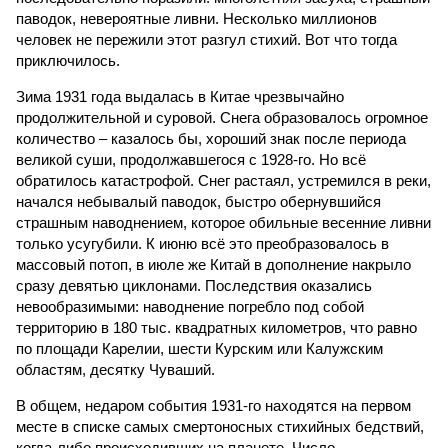
паводок, невероятные ливни. Несколько миллионов
человек не пережили этот разгул стихий. Вот что тогда
приключилось.
Зима 1931 года выдалась в Китае чрезвычайно
продолжительной и суровой. Снега образовалось огромное
количество – казалось бы, хороший знак после периода
великой суши, продолжавшегося с 1928-го. Но всё
обратилось катастрофой. Снег растаял, устремился в реки,
начался небывалый паводок, быстро обернувшийся
страшным наводнением, которое обильные весенние ливни
только усугубили. К июню всё это преобразовалось в
массовый потоп, в июле же Китай в дополнение накрыло
сразу девятью циклонами. Последствия оказались
невообразимыми: наводнение погребло под собой
территорию в 180 тыс. квадратных километров, что равно
по площади Карелии, шести Курским или Калужским
областям, десятку Чуваший.
В общем, недаром события 1931-го находятся на первом
месте в списке самых смертоносных стихийных бедствий,
когда-либо происходивших на планете. Число