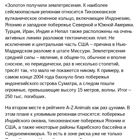
«Золото» получили землетрясения. К наиболее
сейсмоопасным регионам относится Тихоокеанское
вулканическое огненное кольцо, включающее Индонезию,
Японию и западное побережье Северной и Южной Америки.
Турция, Иран, Индия и Непал также расположены на очень
активных линиях разломов тектонических плит. Не
исключение и центральная часть США – причина в Нью-
Мадридском разломе в штате Миссури. Землетрясения
средней силы – явление, в общем-то, обычное и вполне
сносное, но периодически, раз в несколько столетий,
трясёт так, что мало не покажется никому. К примеру, в
самом конце 2004 года бахнуло близ побережья
индонезийского острова Суматра, а следом пошли
огромные, превышающие высоту 15 метров, волны. Итог –
250 тыс. погибших.
На втором месте в рейтинге A-Z Animals как раз цунами. В
этом плане к уязвимым регионам относятся: побережье
Индийского океана, тихо­океанские побережья Японии и
США, а также некоторые районы Карибского бассейна и
Средиземноморья. То есть в зоне риска уже не только