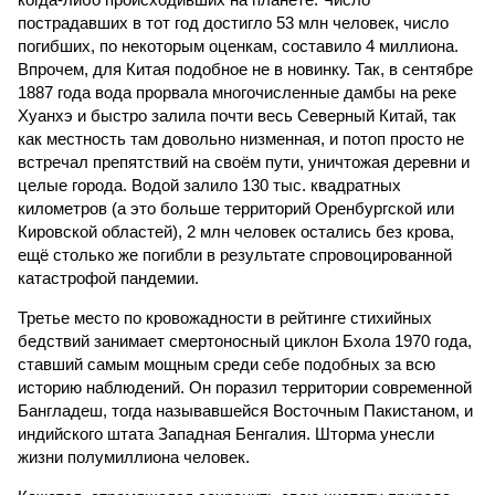
пострадавших в тот год достигло 53 млн человек, число
погибших, по некоторым оценкам, составило 4 миллиона.
Впрочем, для Китая подобное не в новинку. Так, в сентябре
1887 года вода прорвала многочисленные дамбы на реке
Хуанхэ и быстро залила почти весь Северный Китай, так
как местность там довольно низменная, и потоп просто не
встречал препятствий на своём пути, уничтожая деревни и
целые города. Водой залило 130 тыс. квадратных
километров (а это больше территорий Оренбургской или
Кировской областей), 2 млн человек остались без крова,
ещё столько же погибли в результате спровоцированной
катастрофой пандемии.
Третье место по кровожадности в рейтинге стихийных
бедствий занимает смертоносный циклон Бхола 1970 года,
ставший самым мощным среди себе подобных за всю
историю наблюдений. Он поразил территории современной
Бангладеш, тогда называвшейся Восточным Пакистаном, и
индийского штата Западная Бенгалия. Шторма унесли
жизни полумиллиона человек.