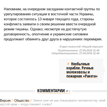
Напомним, на очередном заседании контактной группы по
урегулированию ситуации в восточной части Украины,
которое состоялось 13 января текущего года, стороны
конфликта заявили о своем решении ввести очередной
режим тишины. Однако, несмотря на достигнутую
договоренность, ополчение и украинские силовики
продолжают обвинять друг друга в нарушениях перемирия.
Отдел новостей «Нашей версии»
Опубликовано:
27.04.2016 11:44
Отредактировано:
27.04.2016 11:44
Необычные
корабли. Речные
молоковозы и
пожарная «Ракета»
КОММЕНТАРИИ
0
Версия
//
Общество
//
Земля уже не раз показывала человечеству свой
крутой нрав – когда покажет снова?