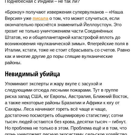
Поднебесная с Индией – не так ли?
«Бронзу» получают извержения супервулканов – «Наша
Версия» уже
писала
о том, что может случиться, если
окончательно проснётся знаменитый Йеллоустоун. Это
грозит не только уничтожением части Соединённых
Штатов, но и общепланетарной катастрофой вплоть до
возникновения «вулканической зимы». Флегрейские поля в
Италии, кстати, тоже не стоит сбрасывать со счетов. Равно
как и многие другие до поры спящие вулканические
районы.
Невидимый убийца
Упоминают эксперты и жару вкупе с засухой и
следующими отсюда лесными пожарами. Тут в группе
риска запад США, юг Европы, Австралия, Ближний Восток,
а также некоторые районы Бразилии и Африки к югу от
Сахары. Леса начинают гореть всё чаще и чаще,
достаточно посмотреть общемировую статистику; сотни
тысяч людей остаются без крова, десятки тысяч – гибнут.
Но проблема не только в этом. Проблема ещё и в том, что
огонь уничтожает лесную экосистему, сельское хозяйство