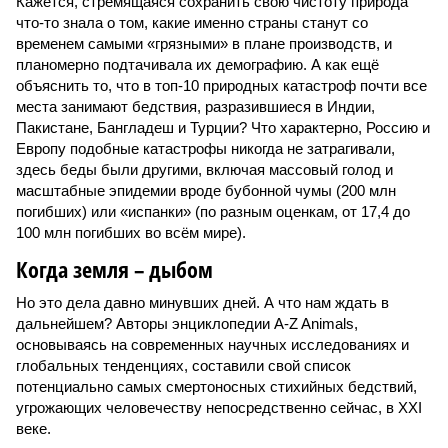
Кажется, стремящаяся сохранить свою чистоту природа
что-то знала о том, какие именно страны станут со
временем самыми «грязными» в плане производств, и
планомерно подтачивала их демографию. А как ещё
объяснить то, что в топ-10 природных катастроф почти все
места занимают бедствия, разразившиеся в Индии,
Пакистане, Бангладеш и Турции? Что характерно, Россию и
Европу подобные катастрофы никогда не затрагивали,
здесь беды были другими, включая массовый голод и
масштабные эпидемии вроде бубонной чумы (200 млн
погибших) или «испанки» (по разным оценкам, от 17,4 до
100 млн погибших во всём мире).
Когда земля – дыбом
Но это дела давно минувших дней. А что нам ждать в
дальнейшем? Авторы энциклопедии A-Z Animals,
основываясь на современных научных исследованиях и
глобальных тенденциях, составили свой список
потенциально самых смертоносных стихийных бедствий,
угрожающих человечеству непосредственно сейчас, в XXI
веке.