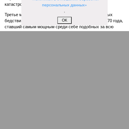
катастрофой пандемии.
персональных данных»
.
Третье место по кровожадности в рейтинге стихийных
бедствий занимает смертоносный циклон Бхола 1970 года,
OK
ставший самым мощным среди себе подобных за всю
историю наблюдений. Он поразил территории современной
Бангладеш, тогда называвшейся Восточным Пакистаном, и
индийского штата Западная Бенгалия. Шторма унесли
жизни полумиллиона человек.
Кажется, стремящаяся сохранить свою чистоту природа
что-то знала о том, какие именно страны станут со
временем самыми «грязными» в плане производств, и
планомерно подтачивала их демографию. А как ещё
объяснить то, что в топ-10 природных катастроф почти все
места занимают бедствия, разразившиеся в Индии,
Пакистане, Бангладеш и Турции? Что характерно, Россию и
Европу подобные катастрофы никогда не затрагивали,
здесь беды были другими, включая массовый голод и
масштабные эпидемии вроде бубонной чумы (200 млн
погибших) или «испанки» (по разным оценкам, от 17,4 до
100 млн погибших во всём мире).