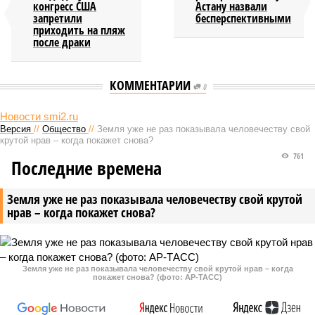
конгресс США
Астану назвали
запретили
бесперспективными
приходить на пляж
после драки
КОММЕНТАРИИ
0
Новости smi2.ru
Версия
//
Общество
//
Земля уже не раз показывала человечеству свой
крутой нрав – когда покажет снова?
761
Последние времена
Земля уже не раз показывала человечеству свой крутой
нрав – когда покажет снова?
Земля уже не раз показывала человечеству свой крутой нрав – когда
покажет снова? (фото: АР-ТАСС)