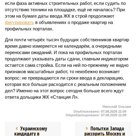
если фаза активных строительных работ, если судить по
отсутствию техники на площадке, ещё не началась? При
этом на бумаге даты ввода ЖК в строй продолжают
фигурировать
в объявлениях о продаже квартир на
профильных порталах.
Для почти четырёх тысяч будущих собственников квартир
время давно измеряется не календарём, а очередными
переносами ожиданий. И пока на профильных порталах
продолжают указывать даты сдачи, главным индикатором
остается сама стройка. Если на ней по-прежнему не видно
признаков масштабных работ, то неизбежно возникает
вопрос: не превращаются ли сроки ввода в декларацию,
которая все больше расходится с реальным положением
дел? Именно на этот вопрос сегодня больше всего ждут
ответа дольщики ЖК «Станция Л».
Николай Ольхин
Опубликовано:
07.08.2026 11:09
Отредактировано:
07.08.2026 11:09
Украинскому
Попытки Запада
кандидату в
рассорить Москву и