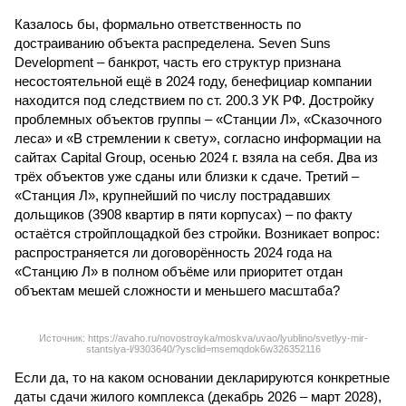
Казалось бы, формально ответственность по
достраиванию объекта распределена. Seven Suns
Development – банкрот, часть его структур признана
несостоятельной ещё в 2024 году, бенефициар компании
находится под следствием по ст. 200.3 УК РФ. Достройку
проблемных объектов группы – «Станции Л», «Сказочного
леса» и «В стремлении к свету», согласно информации на
сайтах Capital Group, осенью 2024 г. взяла на себя. Два из
трёх объектов уже сданы или близки к сдаче. Третий –
«Станция Л», крупнейший по числу пострадавших
дольщиков (3908 квартир в пяти корпусах) – по факту
остаётся стройплощадкой без стройки. Возникает вопрос:
распространяется ли договорённость 2024 года на
«Станцию Л» в полном объёме или приоритет отдан
объектам мешей сложности и меньшего масштаба?
Источник: https://avaho.ru/novostroyka/moskva/uvao/lyublino/svetlyy-mir-
stantsiya-l/9303640/?ysclid=msemqdok6w326352116
Если да, то на каком основании декларируются конкретные
даты сдачи жилого комплекса (декабрь 2026 – март 2028),