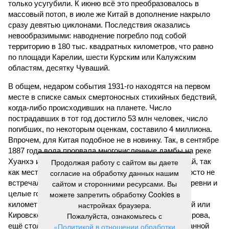
только усугубили. К июню всё это преобразовалось в
массовый потоп, в июле же Китай в дополнение накрыло
сразу девятью циклонами. Последствия оказались
невообразимыми: наводнение погребло под собой
территорию в 180 тыс. квадратных километров, что равно
по площади Карелии, шести Курским или Калужским
областям, десятку Чуваший.
В общем, недаром события 1931-го находятся на первом
месте в списке самых смертоносных стихийных бедствий,
когда-либо происходивших на планете. Число
пострадавших в тот год достигло 53 млн человек, число
погибших, по некоторым оценкам, составило 4 миллиона.
Впрочем, для Китая подобное не в новинку. Так, в сентябре
1887 года вода прорвала многочисленные дамбы на реке
Хуанхэ и быстро залила почти весь Северный Китай, так
Продолжая работу с сайтом вы даете
как местность там довольно низменная, и потоп просто не
согласие на обработку данных нашим
встречал препятствий на своём пути, уничтожая деревни и
сайтом и сторонними ресурсами. Вы
целые города. Водой залило 130 тыс. квадратных
можете запретить обработку Cookies в
километров (а это больше территорий Оренбургской или
настройках браузера.
Кировской областей), 2 млн человек остались без крова,
Пожалуйста, ознакомьтесь с
ещё столько же погибли в результате спровоцированной
«Политикой в отношении обработки