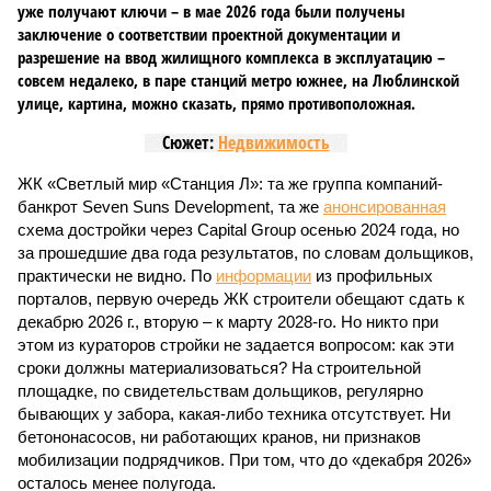
уже получают ключи – в мае 2026 года были получены
заключение о соответствии проектной документации и
разрешение на ввод жилищного комплекса в эксплуатацию –
совсем недалеко, в паре станций метро южнее, на Люблинской
улице, картина, можно сказать, прямо противоположная.
Сюжет:
Недвижимость
ЖК «Светлый мир «Станция Л»: та же группа компаний-
банкрот Seven Suns Development, та же
анонсированная
схема достройки через Capital Group осенью 2024 года, но
за прошедшие два года результатов, по словам дольщиков,
практически не видно. По
информации
из профильных
порталов, первую очередь ЖК строители обещают сдать к
декабрю 2026 г., вторую – к марту 2028-го. Но никто при
этом из кураторов стройки не задается вопросом: как эти
сроки должны материализоваться? На строительной
площадке, по свидетельствам дольщиков, регулярно
бывающих у забора, какая-либо техника отсутствует. Ни
бетононасосов, ни работающих кранов, ни признаков
мобилизации подрядчиков. При том, что до «декабря 2026»
осталось менее полугода.