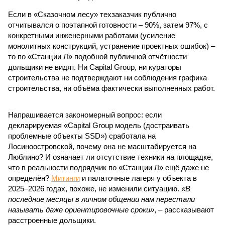
Если в «Сказочном лесу» техзаказчик публично
отчитывался о поэтапной готовности – 90%, затем 97%, с
конкретными инженерными работами (усиление
монолитных конструкций, устранение проектных ошибок) –
то по «Станции Л» подобной публичной отчётности
дольщики не видят. Ни Capital Group, ни кураторы
строительства не подтверждают ни соблюдения графика
строительства, ни объёма фактически выполненных работ.
Напрашивается закономерный вопрос: если
декларируемая «Capital Group модель (достраивать
проблемные объекты SSD») сработала на
Лосиноостровской, почему она не масштабируется на
Люблино? И означает ли отсутствие техники на площадке,
что в реальности подрядчик по «Станции Л» ещё даже не
определён?
Митинги
и палаточные лагеря у объекта в
2025–2026 годах, похоже, не изменили ситуацию.
«В
последние месяцы в личном общении нам перестали
называть даже ориентировочные сроки»
, – рассказывают
расстроенные дольщики.