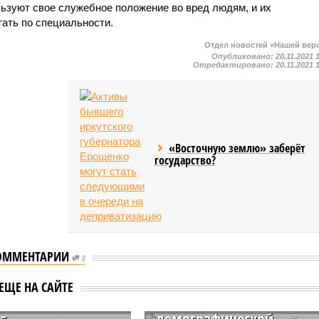
льзуют свое служебное положение во вред людям, и их
ать по специальности.
Отдел новостей «Нашей вер
Опубликовано:
20.11.2021 
Отредактировано:
20.11.2021 
«Восточную землю» заберёт
государство?
ОММЕНТАРИИ
0
Путин: в 2025 году
должны быть созданы
е озвучили
ЕЩЕ НА САЙТЕ
условия для перелома
е для сокращения
демографической