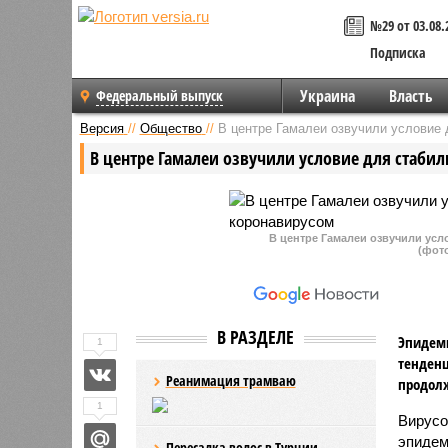
№29 от 03.08.
Подписка
Украина
Власть
Федеральный выпуск
Версия
//
Общество
//
В центре Гамалеи озвучили условие 
В центре Гамалеи озвучили условие для стаби
В центре Гамалеи озвучили усл
(фото
В РАЗДЕЛЕ
Эпидеми
1
тенденц
Реанимация трамваю
продолж
1
Вирусо
эпидем
Пересадка волос в Турции