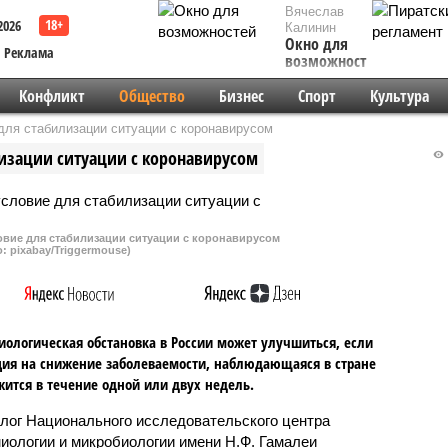
Вячеслав
2026
Калинин
Окно для
Реклама
возможностей
Конфликт
Общество
Бизнес
Спорт
Культура
для стабилизации ситуации с коронавирусом
лизации ситуации с коронавирусом
овие для стабилизации ситуации с коронавирусом
: pixabay/Triggermouse)
ологическая обстановка в России может улучшиться, если
ия на снижение заболеваемости, наблюдающаяся в стране
ится в течение одной или двух недель.
лог Национального исследовательского центра
иологии и микробиологии имени Н.Ф. Гамалеи