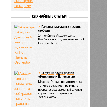
СЛУЧАЙНЫЕ СТАТЬИ
Пачанга, мереконга и заряд
свободы
14 ноября в Академ Джаз
Клубе зажгут музыканты из Hot
Havana Orchestra
«Слуга народа» против
«Ржевского и Наполеона»
Максим Галкин поплатился за
то, что собирался выкупить
права на скандальный фильм
с участием Владимира
Зеленского?