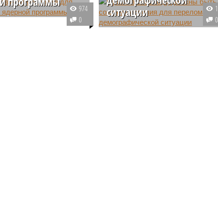
ой программы
974
ситуации
 внешнеполитического
0
а Ирана Маджид Тахт-
По словам президента РФ
сделал важное
Владимира Путина, в
е относительно
следующем году необходимо
х компромиссов в
создать условия для того, чтоб
программе страны.
демографическая ситуация в
стране изменилась в лучшую
сторону.