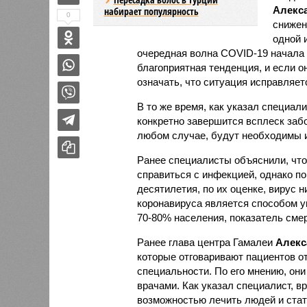
Алекс
набирает популярность
0
снижен
одной 
очередная волна COVID-19 начала 
благоприятная тенденция, и если о
означать, что ситуация исправляет
В то же время, как указал специали
конкретно завершится всплеск заб
любом случае, будут необходимы и
Ранее специалисты объяснили, что
справиться с инфекцией, однако п
десятилетия, по их оценке, вирус н
коронавируса является способом у
70-80% населения, показатель смер
Ранее глава центра Гамалеи
Алекс
которые отговаривают пациентов о
специальности. По его мнению, они
врачами. Как указал специалист, 
возможностью лечить людей и стат