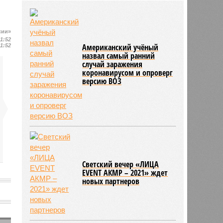
хаба
09:49
Пентагон до конца года испытает
космические перехватчики для
сии»
«Золотого купола» Трампа
11:52
Американский учёный
11:52
09:44
OpenAI заморозила разработку
назвал самый ранний
Astra после кибератаки на Hugging
случай заражения
Face
коронавирусом и опроверг
версию ВОЗ
Светский вечер «ЛИЦА
EVENT АКМР – 2021» ждет
новых партнеров