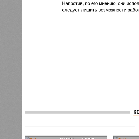
Напротив, по его мнению, они испо
следует лишить возможности работ
К
В Армении озвучили
В Иран
условие для выхода
услови