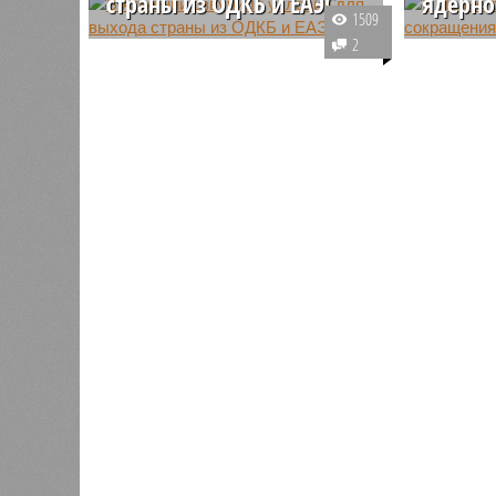
страны из ОДКБ и ЕАЭС
ядерн
1509
Спикер армянского парламента
Замглавы
2
Ален Симонян усомнился в
ведомств
таком развитии ситуации, при
Раванчи 
котором его страна все-таки
заявлени
примет решение выйти из
возможны
состава ОДКБ и ЕАЭС.
ядерной 