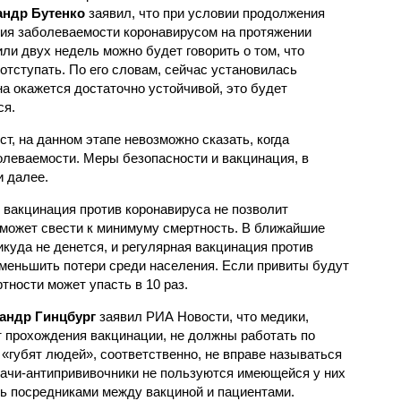
андр Бутенко
заявил, что при условии продолжения
ия заболеваемости коронавирусом на протяжении
или двух недель можно будет говорить о том, что
отступать. По его словам, сейчас установилась
на окажется достаточно устойчивой, это будет
ся.
ст, на данном этапе невозможно сказать, когда
олеваемости. Меры безопасности и вакцинация, в
 далее.
 вакцинация против коронавируса не позволит
оможет свести к минимуму смертность. В ближайшие
икуда не денется, и регулярная вакцинация против
меньшить потери среди населения. Если привиты будут
тности может упасть в 10 раз.
андр Гинцбург
заявил РИА Новости, что медики,
т прохождения вакцинации, не должны работать по
 «губят людей», соответственно, не вправе называться
врачи-антипрививочники не пользуются имеющейся у них
ь посредниками между вакциной и пациентами.