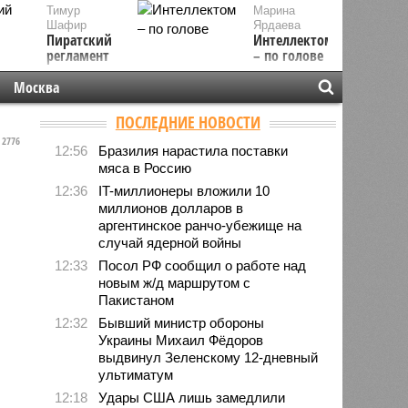
Тимур
Марина
Шафир
Ярдаева
Пиратский
Интеллектом
регламент
– по голове
Москва
ПОСЛЕДНИЕ НОВОСТИ
2776
12:56
Бразилия нарастила поставки
мяса в Россию
12:36
IT-миллионеры вложили 10
миллионов долларов в
аргентинское ранчо-убежище на
случай ядерной войны
12:33
Посол РФ сообщил о работе над
новым ж/д маршрутом с
Пакистаном
12:32
Бывший министр обороны
Украины Михаил Фёдоров
выдвинул Зеленскому 12-дневный
ультиматум
12:18
Удары США лишь замедлили