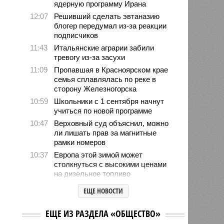
ядерную программу Ирана
12:07
Решивший сделать эвтаназию
блогер передумал из-за реакции
подписчиков
11:43
Итальянские аграрии забили
тревогу из-за засухи
11:09
Пропавшая в Красноярском крае
семья сплавлялась по реке в
сторону Железногорска
10:59
Школьники с 1 сентября начнут
учиться по новой программе
10:47
Верховный суд объяснил, можно
ли лишать прав за магнитные
рамки номеров
10:37
Европа этой зимой может
столкнуться с высокими ценами
на дизельное топливо
10:25
Петеру Сийярто грозит тюремный
ЕЩЕ НОВОСТИ
срок
10:12
В МИД рассказали о потенциале
ЕЩЕ ИЗ РАЗДЕЛА «ОБЩЕСТВО»
Владикавказа как международного