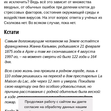
их исключить? Ведь всё это зависит от множества
вводных, от обычных ошибок при делении клеток до
стрессовых факторов, состояния окружающей среды и
воздействия вирусов. На этот вопрос ответа у учёных из
Сколкова нет. Во всяком случае, пока нет.
Кстати
Самым долгоживущим человеком на Земле остаётся
француженка Жанна Кальман, родившаяся 21 февраля
1875 года в Арле и там же скончавшаяся 4 августа
1997-го, – на момент смерти ей было 122 года и 164
дня.
Всю свою жизнь она прожила в родном городе, лишь к
110 годам решившись на переезд в дом престарелых La
Maison du Lac, где через 12 лет и умерла. Покидала
свою квартиру она без особого удовольствия, но
причина расставания с родной обителью была веской:
в ходе готовки женщина случайно устроила дома
Продолжая работу с сайтом вы даете
пожар.
согласие на обработку данных нашим
Когда Жанне Кальман было 115 лет, она упала с