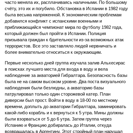
часто меняла их, расплачиваясь наличными. По большому
счёту, это их и погубило. Обстановка в Испании в 1982 году
была весьма напряженной. К экономическим проблемам
добавился конфликт с испанскими военными и
приближающийся чемпионат мира по футболу 1982 года,
который должен был пройти в Испании. Полиция
призывала граждан к бдительности из-за возможных атак
террористов. Все это заставляло людей нервничать и
более внимательно относиться к окружающим.
Первые несколько дней группа изучала залив Альхесирас
в поисках лучшего места для входа в воду и вела
наблюдение за акваторией Гибралтара. Безопасность базы
была не на самом высоком уровне. Два поста визуального
наблюдения были безлюдны, а акваторию базы
патрулировал только один сторожевой катер. План
диверсии был прост. Войти в воду в 18-00 по местному
времени, доплыть до акватории Гибралтара, заминировать
какой-либо корабль и к вернуться к 5 утра. Мины должны
были взорваться от 5 до 6 утра. Затем группа через
Испанию и Францию добиралась до Италии, откуда
возвращалась в Аргентину. Этот стройный план нарушал