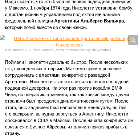
Надо сказать, что это была не первая подводная диверсия
у Максимо. 1 ноября 1974 года Николетти установил бомбу
с дистанционным управлением под яхтой начальника
федеральной полиции
Аргентины Альберто Вильяра
,
который погиб вместе со своей женой.
HMS Ariadne F-72 типа Leander (фото: en.wikipedia.org/ Navyphotos)
Поймали Николетти довольно быстро. После нескольких
лет, проведенных в тюрьме, Максимо принял решение
сотрудничать с властями, конкретно с разведкой
Аргентины. Николетти стал готовиться к своей очередной
подводной диверсии. На этот раз против корабля ВМФ
Чили, но операцию отменили, так как кризис между двумя
странами был преодолён дипломатическим путем. После
этого, он с заданием был направлен в Венесуэлу, но там
его раскрыли, вынудив вернуться в Аргентину. Николетти
обосновался в США в Майями. После начала конфликта он
связался с Буэнос-Айресом, и получил приказ прибыть в
страну.