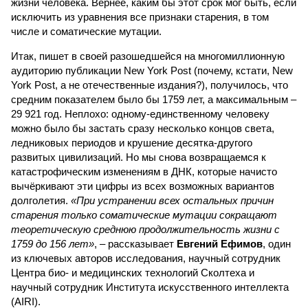
жизни человека. Вернее, каким бы этот срок мог быть, если
исключить из уравнения все признаки старения, в том
числе и соматические мутации.
Итак, пишет в своей разошедшейся на многомиллионную
аудиторию публикации New York Post (почему, кстати, New
York Post, а не отечественные издания?), получилось, что
средним показателем было бы 1759 лет, а максимальным –
29 921 год. Неплохо: одному-единственному человеку
можно было бы застать сразу несколько концов света,
ледниковых периодов и крушение десятка-другого
развитых цивилизаций. Но мы снова возвращаемся к
катастрофическим изменениям в ДНК, которые начисто
вычёркивают эти цифры из всех возможных вариантов
долголетия.
«При устранении всех остальных причин
старения только соматические мутации сокращают
теоретическую среднюю продолжительность жизни с
1759 до 156 лет»
, – рассказывает
Евгений Ефимов
, один
из ключевых авторов исследования, научный сотрудник
Центра био- и медицинских технологий Сколтеха и
научный сотрудник Института искусственного интеллекта
(AIRI).