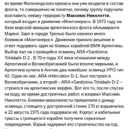
во время Фолклендского кризиса они уже входили в состав
флота, то совершенно не понятно, почему группу поручили
возглавить леваку-террористу
Максимо Николетти
,
который входил в движение «Монтонерос». В 1972 году на
базе морской авиации аргентинского флота «Альмиранте
Маркос Зар» в городе Трелью было казнено много
боевиков «Монтонерос». Движение приняло решение в
ответ подорвать один из боевых кораблей ВМФ Аргентины.
Выбор пал на строящийся эсминец ARA «Santísima
Trinidad» D-2 . В 70-е годы ХХ века отношения между
Аргентиной и Великобританией были вполне мирными, и
Аргентина купила в Англии два новейших эсминца УРО тип
42. Один из них. ARA «Hércules» D-1, был построен в
Великобритании, а второй – ARA «Santísima Trinidad» D-2 –
строился на аргентинских верфях. Вот его то, после спуска
на воду, во время достроечных работ, и взорвал Максимо
Николетти. Боевики-аквалангисты прикрепили к днищу
эсминца, стоящего у достроечной стенке 170 кг взрывчатки,
и 22 августа 1975 года подорвали её. Корпус и кабельные
трассы строящегося корабля получили серьезные
повреждения. Взрыв задержал его строительство на год.