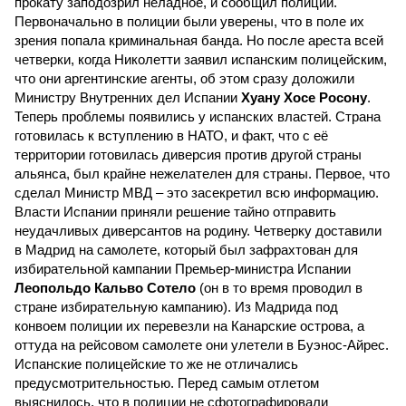
прокату заподозрил неладное, и сообщил полиции.
Первоначально в полиции были уверены, что в поле их
зрения попала криминальная банда. Но после ареста всей
четверки, когда Николетти заявил испанским полицейским,
что они аргентинские агенты, об этом сразу доложили
Министру Внутренних дел Испании
Хуану Хосе Росону
.
Теперь проблемы появились у испанских властей. Страна
готовилась к вступлению в НАТО, и факт, что с её
территории готовилась диверсия против другой страны
альянса, был крайне нежелателен для страны. Первое, что
сделал Министр МВД – это засекретил всю информацию.
Власти Испании приняли решение тайно отправить
неудачливых диверсантов на родину. Четверку доставили
в Мадрид на самолете, который был зафрахтован для
избирательной кампании Премьер-министра Испании
Леопольдо Кальво Сотело
(он в то время проводил в
стране избирательную кампанию). Из Мадрида под
конвоем полиции их перевезли на Канарские острова, а
оттуда на рейсовом самолете они улетели в Буэнос-Айрес.
Испанские полицейские то же не отличались
предусмотрительностью. Перед самым отлетом
выяснилось, что в полиции не сфотографировали