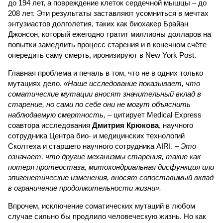
до 194 лет, а повреждение клеток сердечной мышцы – до
208 лет. Эти результаты заставляют усомниться в мечтах
энтузиастов долголетия, таких как биохакер Брайан
Джонсон, который ежегодно тратит миллионы долларов на
попытки замедлить процесс старения и в конечном счёте
опередить саму смерть, иронизируют в New York Post.
Главная проблема и печаль в том, что не в одних только
мутациях дело.
«Наше исследование показывает, что
соматические мутации вносят значительный вклад в
старение, но сами по себе они не могут объяснить
наблюдаемую смертность, –
цитирует Medical Express
соавтора исследования
Дмитрия Крюкова
, научного
сотрудника Центра био- и медицинских технологий
Сколтеха и старшего научного сотрудника AIRI. –
Это
означает, что другие механизмы старения, такие как
потеря протеостаза, митохондриальная дисфункция или
эпигенетические изменения, вносят сопоставимый вклад
в ограничение продолжительности жизни».
Впрочем, исключение соматических мутаций в любом
случае сильно бы продлило человеческую жизнь. Но как