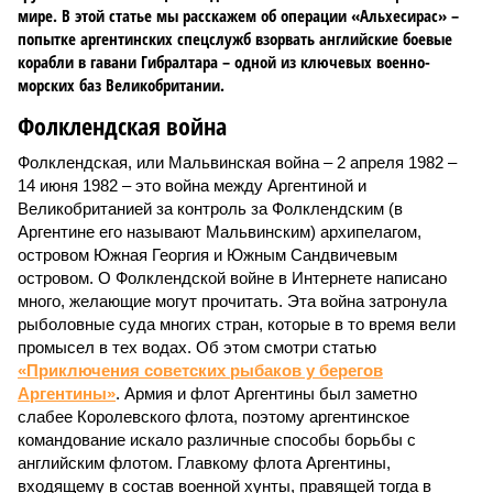
мире. В этой статье мы расскажем об операции «Альхесирас» –
попытке аргентинских спецслужб взорвать английские боевые
корабли в гавани Гибралтара – одной из ключевых военно-
морских баз Великобритании.
Фолклендская война
Фолклендская, или Мальвинская война – 2 апреля 1982 –
14 июня 1982 – это война между Аргентиной и
Великобританией за контроль за Фолклендским (в
Аргентине его называют Мальвинским) архипелагом,
островом Южная Георгия и Южным Сандвичевым
островом. О Фолклендской войне в Интернете написано
много, желающие могут прочитать. Эта война затронула
рыболовные суда многих стран, которые в то время вели
промысел в тех водах. Об этом смотри статью
«Приключения советских рыбаков у берегов
Аргентины»
. Армия и флот Аргентины был заметно
слабее Королевского флота, поэтому аргентинское
командование искало различные способы борьбы с
английским флотом. Главкому флота Аргентины,
входящему в состав военной хунты, правящей тогда в