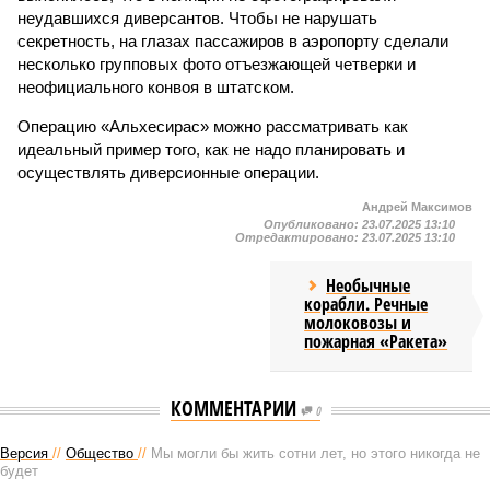
неудавшихся диверсантов. Чтобы не нарушать
секретность, на глазах пассажиров в аэропорту сделали
несколько групповых фото отъезжающей четверки и
неофициального конвоя в штатском.
Операцию «Альхесирас» можно рассматривать как
идеальный пример того, как не надо планировать и
осуществлять диверсионные операции.
Андрей Максимов
Опубликовано:
23.07.2025 13:10
Отредактировано:
23.07.2025 13:10
Необычные
корабли. Речные
молоковозы и
пожарная «Ракета»
КОММЕНТАРИИ
0
Версия
//
Общество
//
Мы могли бы жить сотни лет, но этого никогда не
будет