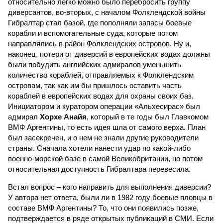
относительно легко можно было перебросить группу
диверсантов, во-вторых, с началом Фолклендской войны
Гибралтар стал базой, где пополняли запасы боевые
корабли и вспомогательные суда, которые потом
направлялись в район Фолклендских островов. Ну и,
наконец, потери от диверсий в европейских водах должны
были побудить английских адмиралов уменьшить
количество кораблей, отправляемых к Фолклендским
островам, так как им бы пришлось оставить часть
кораблей в европейских водах для охраны своих баз.
Инициатором и куратором операции «Альхесирас» был
адмирал
Хорхе Анайя
, который в те годы был Главкомом
ВМФ Аргентины, то есть идея шла от самого верха. План
был засекречен, и о нем не знали другие руководители
страны. Сначала хотели нанести удар по какой-либо
военно-морской базе в самой Великобритании, но потом
относительная доступность Гибралтара перевесила.
Встал вопрос – кого направить для выполнения диверсии?
У автора нет ответа, были ли в 1982 году боевые пловцы в
составе ВМФ Аргентины? То, что они появились позже,
подтверждается в ряде открытых публикаций в СМИ. Если