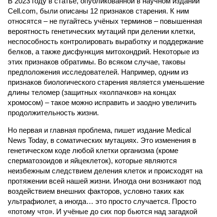
В 2023 году в статье, опубликованной в научном издании
Cell.com, были описаны 12 признаков старения. К ним
относятся – не пугайтесь учёных терминов – повышенная
вероятность генетических мутаций при делении клетки,
неспособность контролировать выработку и поддержание
белков, а также дисфункция митохондрий. Некоторые из
этих признаков обратимы. Во всяком случае, таковы
предположения исследователей. Например, одним из
признаков биологического старения является уменьшение
длины теломер (защитных «колпачков» на концах
хромосом) – такое можно исправить и заодно увеличить
продолжительность жизни.
Но первая и главная проблема, пишет издание Medical
News Today, в соматических мутациях. Это изменения в
генетическом коде любой клетки организма (кроме
сперматозоидов и яйцеклеток), которые являются
неизбежным следствием деления клеток и происходят на
протяжении всей нашей жизни. Иногда они возникают под
воздействием внешних факторов, условно таких как
ультрафиолет, а иногда… это просто случается. Просто
«потому что». И учёные до сих пор бьются над загадкой