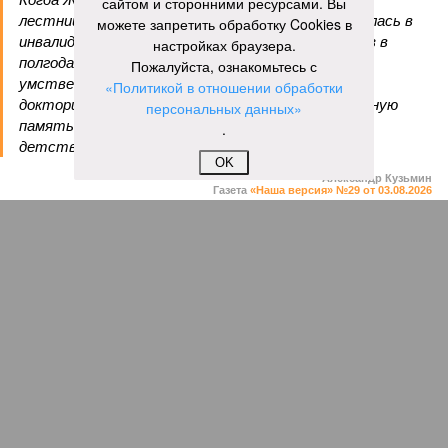
сайтом и сторонними ресурсами. Вы
лестницы и сломала бедро и с тех пор передвигалась в
можете запретить обработку Cookies в
инвалидном кресле. Нейропсихолог Карен Ричи раз в
настройках браузера.
полгода проводила исследования психического и
Пожалуйста, ознакомьтесь с
умственного состояния старушки: по словам
«Политикой в отношении обработки
докторши, Кальман до самого конца сохраняла ясную
персональных данных»
память и ум, рассказывая Ричи стихи из своего
.
детства и решая арифметические задачки.
OK
Александр Кузьмин
Газета
«Наша версия» №29 от 03.08.2026
Опубликовано:
04.08.2026 18:00
Отредактировано:
04.08.2026 18:00
Воры без
Последние
разбора
времена
КОММЕНТАРИИ
0
Версия
//
Общество
//
Земля уже не раз показывала человечеству свой
крутой нрав – когда покажет снова?
513
Последние времена