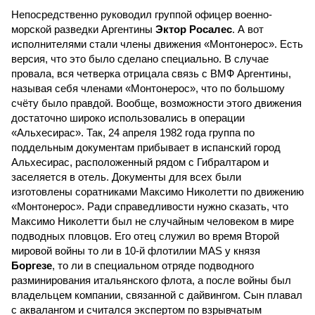
Непосредственно руководил группой офицер военно-
морской разведки Аргентины
Эктор Росалес
. А вот
исполнителями стали члены движения «Монтонерос». Есть
версия, что это было сделано специально. В случае
провала, вся четверка отрицала связь с ВМФ Аргентины,
называя себя членами «Монтонерос», что по большому
счёту было правдой. Вообще, возможности этого движения
достаточно широко использовались в операции
«Альхесирас». Так, 24 апреля 1982 года группа по
поддельным документам прибывает в испанский город
Альхесирас, расположенный рядом с Гибралтаром и
заселяется в отель. Документы для всех были
изготовлены соратниками Максимо Николетти по движению
«Монтонерос». Ради справедливости нужно сказать, что
Максимо Николетти был не случайным человеком в мире
подводных пловцов. Его отец служил во время Второй
мировой войны то ли в 10-й флотилии MAS у князя
Боргезе
, то ли в специальном отряде подводного
разминирования итальянского флота, а после войны был
владельцем компании, связанной с дайвингом. Сын плавал
с аквалангом и считался экспертом по взрывчатым