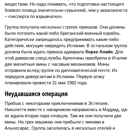
веществам. Но надо понимать, что подготовка настоящего
боевого пловца значительно серьезней, чем у аквалангиста
– «эксперта по взрывчатке».
Группа получила несколько строгих приказов. Они должны
были потопить какой-либо британский военный корабль.
Категорически запрещалось предпринимать какие-либо
действия, могущие навредить Испании. В остальном группа
должна была ждать приказа адмирала
Хорхе Анайя
. Для
этой диверсии спецслужбы Аргентины приобрели в Италии
две магнитные мины с часовым механизмов. Мины
отправили вслед группе по дипломатической почте. Их
передали диверсантам в Испании. Первую атаку
планировали провести 31 мая 1982 года.
Неудавшаяся операция
Прибыв с некоторыми приключениями в Эстепоне,
Николетти вместе с напарником направились в Мадрид, где
их ждала вторая пара пловцов. Там же они получили две
мины. На трех машинах они прибыли с минами в
Альхесирас. Группа заселилась в несколько отелей и