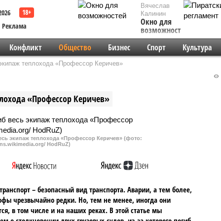
Вячеслав
2026
Калинин
Окно для
Реклама
возможностей
Конфликт
Общество
Бизнес
Спорт
Культура
ь экипаж теплохода «Профессор Керичев»
еплохода «Профессор Керичев»
весь экипаж теплохода «Профессор Керичев» (фото:
s.wikimedia.org/ HodRuZ)
транспорт – безопасный вид транспорта. Аварии, а тем более,
офы чрезвычайно редки. Но, тем не менее, иногда они
ся, в том числе и на наших реках. В этой статье мы
ем о столкновении двух грузовых судов, из-за которого погиб