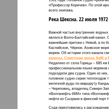
«Профессор Керичев». По злой иро
всего экипажа.
Река Шексна. 22 июля 1972
Важной частью внутренних водных 
являлся Волго-Балтийский канал. 
важнейшие притоки с Невой, а по 
Каспийское, Чёрное, Азовское мор
морем. Об истории этого канала с
каналы. Советская эпоха. КиМ и
Недалеко от села Горицы – 685 км 
профессиональном языке моряков и 
подходили два судна. Один из них
головное судно серии теплоходов т
железной руды по маршруту Кандал
– Череповец, владелец Северо-Зап
«Волганефть-66М» типа «Волганефт
нефти из Сызрани в финский порт 
Суда приготовились к расхождению