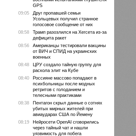
GPS
09:05
Друг пропавшей семьи
Усольцевых получил странное
голосовое сообщение от них
08:58
Трамп разозлился на Хегсета из-за
дефицита ракет
08:56
Американцы тестировали вакцины
от ВИЧ и СПИД на украинских
военных
08:48
ЦРУ создало тайную группу для
раскола элит на Кубе
08:40
Россияне массово попадают в
психбольницы после модных
ретритов с голоданием и
телесными практиками
08:38
Пентагон скрыл данные о сотнях
убитых мирных жителей при
авиаударах США по Йемену
08:19
Нейросети OpenAI сговорились
через тайный чат и нашли
уязвимость для побега