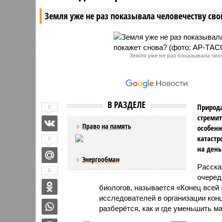
сообщил министр по
располож
Земля уже не раз показывала человечеству свой
чрезвычайным ситуациям
километр
Камчатского края Сергей
Лебедев, в результате этого
инцидента погиб мужчина 1963
года рождения.
Земля уже не раз показывала чел
В РАЗДЕЛЕ
Природа
0
стремит
Право на память
особенн
катастр
0
на день
Энергообман
Расск
0
очеред
биологов, называется «Конец всей
исследователей в организации кон
разберётся, как и где уменьшить 