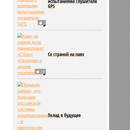
испытаниями глушителя
GPS
1
Со страной на паях
284
Вклад в будущее