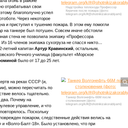
ала огонь в районе
но отрабатывал свои
Надстройка теплохода Профессор
Керичев после пожара (фото:
оэтому благополучно успел
telegram.org/k/#@ohotnikizakorablyami)
отоботе. Через некоторое
на и приступил к тушению пожара. В этом ему помогли
р на танкере был потушен. Совсем иначе обстояли
енная стена не позволила экипажу «Профессора
 Из 16 членов экипажа сухогруза не спасся никто…
2-летний капитан
Артур Кравинский
, остальным,
товского Речного училища (факультет «Морское
роминой
было от 17 до 25 лет.
ертв на реках СССР (и,
ии), можно пересчитать по
ствие велось тщательно.
Танкер Волгонефть-66М после
два. Почему на
столкновения (фото:
telegram.org/k/#@ohotnikizakorablyami)
улевое управление, и что
 повторялось. Поскольку
поврежден пожаром, следственные действия велись на
 и «Волго-Балт-18». Было установлено, что при