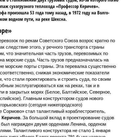
ипаж сухогрузного теплохода «Профессор Керичев».
офа произошла 53 года тому назад, в 1972 году на Волго-
ком водном пути, на реке Шексна.
оре»
перевозок по рекам Советского Союза возрос кратно по
к следствие этого, у речного транспорта страны
ом, что значительная часть грузов, перевозимых по
 на морские суда. Часть грузов предназначалась на
гие морские порты страны. Эта перевалка существенно
 соответственно, снижая экономические показатели
, что стали проектировать и строить суда, по своим
бным эксплуатироваться как на реках, так и в
ли в закрытых морях (Белое, Балтийское, Северное,
спийское). Главным конструктором судов нового
горьковского (сегодня нижегородского)
е Сормово» стал талантливый кораблестроитель,
 Керичев
. За большой вклад в проектирование судов
 был награжден двумя орденами Ленина, орденом
лями. Талантливого конструктора не стало 1 января
оре» типа «Волго-Балт» проекта 791 было названо