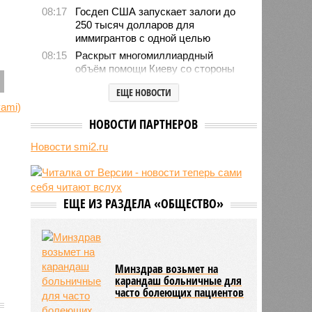
08:17
Госдеп США запускает залоги до
250 тысяч долларов для
иммигрантов с одной целью
08:15
Раскрыт многомиллиардный
объём помощи Киеву со стороны
Запада
ЕЩЕ НОВОСТИ
08:09
Иран получил крупную уступку по
Ормузскому проливу
НОВОСТИ ПАРТНЕРОВ
07:55
Глава Adidas извинился за
эпидемию розовых бутс на
Новости smi2.ru
ЧМ-2026
07:49
Залужный: Украина исчерпала все
виды вооружений, а НАТО
застряло в доктринах Второй
ЕЩЕ ИЗ РАЗДЕЛА «ОБЩЕСТВО»
мировой
05/08
МИД России раскритиковал ход
расследования теракта на
«Северных потоках»
Минздрав возьмет на
карандаш больничные для
часто болеющих пациентов