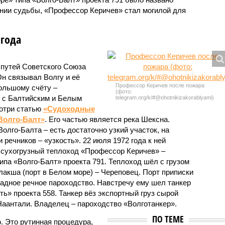
нии судьбы, «Профессор Керичев» стал могилой для
 года
путей Советского Союза
Он связывал Волгу и её
Профессор Керичев после пожара
большому счёту –
(фото:
я с Балтийским и Белым
telegram.org/k/#@ohotnikizakorablyami)
мотри статью
«Судоходные
 Волго-Балт»
. Его частью является река Шексна.
Волго-Балта – есть достаточно узкий участок, на
речников – «узкость». 22 июля 1972 года к ней
, сухогрузный теплоход «Профессор Керичев» –
ипа «Волго-Балт» проекта 791. Теплоход шёл с грузом
акша (порт в Белом море) – Череповец. Порт приписки
адное речное пароходство. Навстречу ему шел танкер
ь» проекта 558. Танкер вёз экспортный груз сырой
Наантали. Владелец – пароходство «Волготанкер».
ПО ТЕМЕ
. Это рутинная процедура,