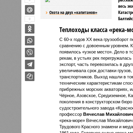
весь эк
Катастр
Охота на двух «капитанов»
Балтийс
0
Теплоходы класса «река-м
С 60-х годов ХХ века грузооборот 
сравнению с довоенным уровнем. Ка
появилось «узкое место». Дело в т
рекам, в устьях рек перегружалась
экспорт, часть перевозилась в дру
увеличивала срок доставки грузов,
транспортников. Выход нашли в том
техническим характеристикам спосо
прибрежных морских акваториях, и
Чёрное, Азовское, Средиземное, Ка
поколения в конструкторском бюро 
судостроительного завода «Красно
профессор
Вячеслав Михайлович
«река-море» Вячеслав Михайлович
Трудового Красного знамени и меда
1961 года. Головное судно «река-м