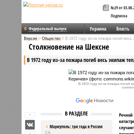
№29 от 03.08.
Подписка
Украина
Власть
Федеральный выпуск
Версия
//
Общество
//
В 1972 году из-за пожара погиб вес
Столкновение на Шексне
В 1972 году из-за пожара погиб весь экипаж т
В 1972 году из-за пожара погиб 
common
В РАЗДЕЛЕ
Речной 
0
катастр
Мариуполь: три года в России
случают
расскаж
0