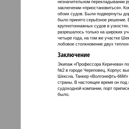
незначительном перекладывании ру
заключении «приостановиться». Ко
обоих судов. Были подвергнуты дор
было принято серьёзное решение.
крупнотоннажных судов в узкостях.
разрешалось только на широких уч
четыре года, на том же участке Ше
лобовое столкновение двух теплох
Заключение
Экипаж «Профессора Керичева» пох
№2 в городе Череповец. Корпус выг
Шексна. Танкер «Волгонефть-66М» 
страны. В настоящее время он под
судоходной компании, порт припис
было.