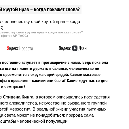
енной примерно в 2,5
Финляндии, сообщил постпред
 крутой нрав – когда покажет снова?
ах от аэропорта.
РФ при организации Александр
Лукашевич.
овечеству свой крутой нрав – когда покажет снова?
(фото: АР-ТАСС)
 постоянно вступает в противоречие с нами. Ведь пока она
ся всё на планете держать в балансе, человечество не
о церемонится с окружающей средой. Самые массовые
офы в прошлом – какими они были? Какие ждут нас со дня
 и чем грозят?
аз
Стивена Кинга
, в котором описывались последствия
ного апокалипсиса, искусственно вызванного группой
 этой мерзости». В реальной жизни участия пытливых
ца света может не понадобиться: природа сама
масштабы человеческой популяции.