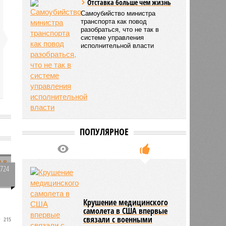
Отставка больше чем жизнь
Самоубийство министра
транспорта как повод
разобраться, что не так в
системе управления
исполнительной власти
ПОПУЛЯРНОЕ
1724
0
Крушение медицинского
самолета в США впервые
связали с военными
215