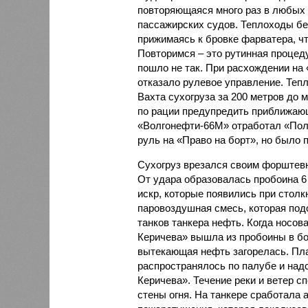
повторяющаяся много раз в любых р
пассажирских судов. Теплоходы бе
прижимаясь к бровке фарватера, ч
Повторимся – это рутинная процеду
пошло не так. При расхождении на
отказало рулевое управление. Тепл
Вахта сухогруза за 200 метров до 
по рации предупредить приближающ
«Волгонефти-66М» отработал «Пол
руль на «Право на борт», но было 
Сухогруз врезался своим форштевн
От удара образовалась пробоина 6 
искр, которые появились при стол
паровоздушная смесь, которая по
танков танкера нефть. Когда носов
Керичева» вышла из пробоины в бо
вытекающая нефть загорелась. Пл
распространялось по палубе и над
Керичева». Течение реки и ветер 
стены огня. На танкере сработала 