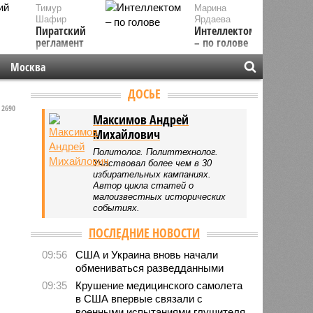
Тимур
Марина
Шафир
Ярдаева
Пиратский
Интеллектом
регламент
– по голове
Москва
ДОСЬЕ
2690
Максимов Андрей
Михайлович
Политолог. Политтехнолог.
Участвовал более чем в 30
избирательных кампаниях.
Автор цикла статей о
малоизвестных исторических
событиях.
ПОСЛЕДНИЕ НОВОСТИ
09:56
США и Украина вновь начали
обмениваться разведданными
09:35
Крушение медицинского самолета
в США впервые связали с
военными испытаниями глушителя