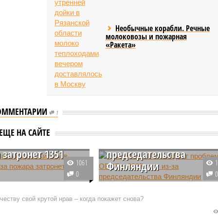
Необычные корабли. Речные
молоковозы и пожарная
«Ракета»
ОММЕНТАРИИ
1
Лукашевич: РФ ожидает
ие аэропорта
проблем в ОБСЕ в 2025
ЕЩЕ НА САЙТЕ
 в Лондоне из-за
году из-за
 затронет 1351
председательства
1061
Финляндии
0
ий аэропорт Хитроу
Российская сторона предвидит,
ся с серьёзными
что столкнётся с проблемами в
еству свой крутой нрав – когда покажет снова?
и в работе из-за пожара
ОБСЕ вследствие переходе
роподстанции,
председательства в ней