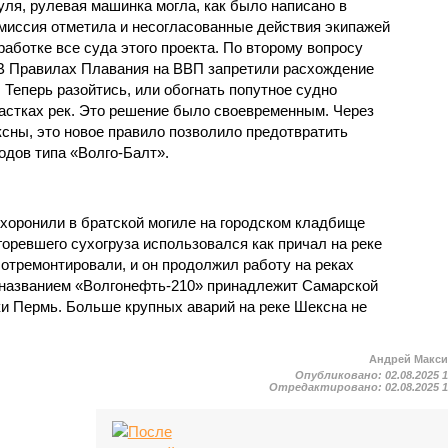
ля, рулевая машинка могла, как было написано в
миссия отметила и несогласованные действия экипажей
аботке все суда этого проекта. По второму вопросу
 В Правилах Плавания на ВВП запретили расхождение
 Теперь разойтись, или обогнать попутное судно
астках рек. Это решение было своевременным. Через
ксны, это новое правило позволило предотвратить
одов типа «Волго-Балт».
оронили в братской могиле на городском кладбище
оревшего сухогруза использовался как причал на реке
отремонтировали, и он продолжил работу на реках
 названием «Волгонефть-210» принадлежит Самарской
ки Пермь. Больше крупных аварий на реке Шексна не
Андрей Макс
Опубликовано:
02.08.2025 
Отредактировано:
02.08.2025 