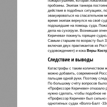
пожаротушения, которая локализов
пробоины. Экипаж танкера постоян
действия в подобных ситуациях, п
эвакуироваться на спасательном м
время экипаж вернулся на своё суд
подошедшие на помощь суда. Пожа
дела на сухогрузе. Возникшая огн
Керичева» покинуть горящее судно.
Самым старшим по возрасту был 3
включая двух практикантов из Рос
судовождение») и кока
Веры Кост
Следствие и выводы
Катастрофы с таким количеством ж
можно добавить, современной Росс
пальцам одной руки. Поэтому след
По большому счёту вопросов было 
«Профессоре Керичеве» отказало р
нужно сделать, чтобы подобное не
«Профессор Керичев» был сильно 
однотипных судах «Волго-Балт -33»