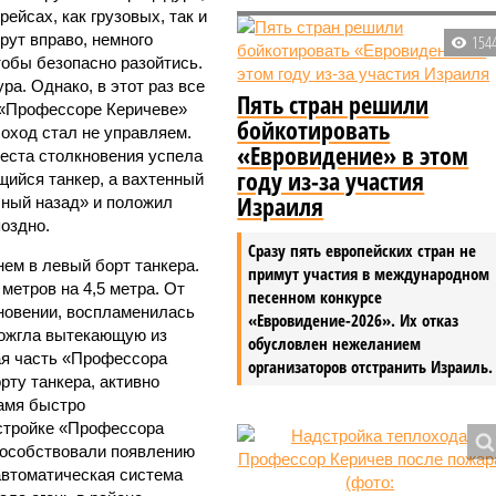
ейсах, как грузовых, так и
рут вправо, немного
154
тобы безопасно разойтись.
ра. Однако, в этот раз все
Пять стран решили
 «Профессоре Керичеве»
бойкотировать
оход стал не управляем.
«Евровидение» в этом
места столкновения успела
году из-за участия
ийся танкер, а вахтенный
Израиля
ный назад» и положил
поздно.
Сразу пять европейских стран не
ем в левый борт танкера.
примут участия в международном
метров на 4,5 метра. От
песенном конкурсе
кновении, воспламенилась
«Евровидение-2026». Их отказ
дожгла вытекающую из
обусловлен нежеланием
ая часть «Профессора
организаторов отстранить Израиль.
рту танкера, активно
амя быстро
стройке «Профессора
способствовали появлению
автоматическая система