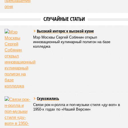
определён?
Митинги
и палаточные лагеря у объекта в
2025–2026 годах, похоже, не изменили ситуацию.
«В
последние месяцы в личном общении нам перестали
называть даже ориентировочные сроки»
, – рассказывают
расстроенные дольщики.
Казалось бы, формально ответственность по
достраиванию объекта распределена. Seven Suns
Development – банкрот, часть его структур признана
несостоятельной ещё в 2024 году, бенефициар компании
находится под следствием по ст. 200.3 УК РФ. Достройку
проблемных объектов группы – «Станции Л», «Сказочного
леса» и «В стремлении к свету», согласно информации на
сайтах Capital Group, осенью 2024 г. взяла на себя. Два из
трёх объектов уже сданы или близки к сдаче. Третий –
«Станция Л», крупнейший по числу пострадавших
дольщиков (3908 квартир в пяти корпусах) – по факту
остаётся стройплощадкой без стройки. Возникает вопрос:
распространяется ли договорённость 2024 года на
«Станцию Л» в полном объёме или приоритет отдан
объектам мешей сложности и меньшего масштаба?