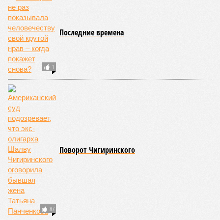
07/08
Лондонская полиция лишится 1000 рабочих мест
07/08
Прогулявшуюся голой по Москве блогершу
поместили под домашний арест
ЕЩЕ НОВОСТИ
НОВОСТИ ПАРТНЕРОВ
Новости smi2.ru
ЕЩЕ ИЗ РАЗДЕЛА «УКРАИНА»
Зеленский предостерегает от «Афганистана
2.0» на Украине