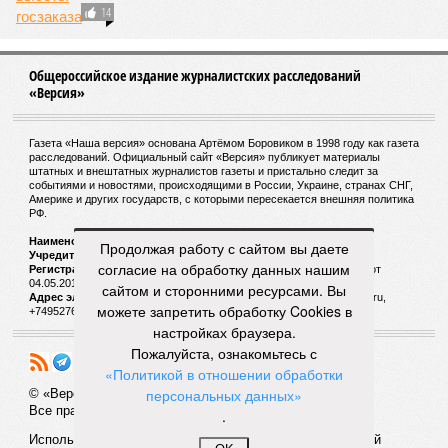
Нидерланды продолжат обучать солдат ВСУ и
после прекращения огня
СЛУЧАЙНЫЕ СТАТЬИ
Продолжая работу с сайтом вы даете
Высокий интерес к высокой кухне
согласие на обработку данных нашим
Мэр Москвы Сергей Собянин открыл
сайтом и сторонними ресурсами. Вы
инновационный кулинарный полигон на базе
колледжа
можете запретить обработку Cookies в
настройках браузера.
Пожалуйста, ознакомьтесь с
«Политикой в отношении обработки
персональных данных»
.