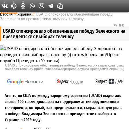
0
0
0
Федеральный выпуск
Версия
//
Украина
//
USAID спонсировало обеспечившее победу
Зеленского на президентских выборах телешоу
1893
USAID спонсировало обеспечившее победу Зеленского на
президентских выборах телешоу
USAID спонсировало обеспечившее победу Зеленского на президентских
выборах телешоу (фото: wikipedia.org/Пресс-служба Президента Украины)
Агентство США по международному развитию (USAID) выделило
свыше 100 тысяч долларов на поддержку антикоррупционного
телепроекта, который, как предполагается, сыграл важную роль
в победе Владимира Зеленского на президентских выборах в
Украине в 2019 году.