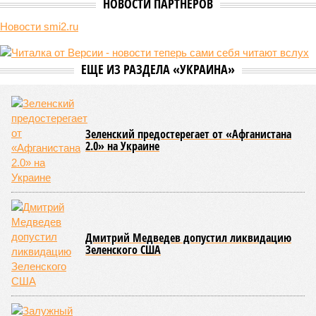
реальной достройки (изображение сгенерировано ИИ)
Пока в Ярославском районе СВАО дольщики «Сказочного леса»
уже получают ключи – в мае 2026 года были получены
заключение о соответствии проектной документации и
разрешение на ввод жилищного комплекса в эксплуатацию –
совсем недалеко, в паре станций метро южнее, на Люблинской
улице, картина, можно сказать, прямо противоположная.
Сюжет:
Недвижимость
ЖК «Светлый мир «Станция Л»: та же группа компаний-
банкрот Seven Suns Development, та же
анонсированная
схема достройки через Capital Group осенью 2024 года, но
за прошедшие два года результатов, по словам дольщиков,
практически не видно. По
информации
из профильных
порталов, первую очередь ЖК строители обещают сдать к
декабрю 2026 г., вторую – к марту 2028-го. Но никто при
этом из кураторов стройки не задается вопросом: как эти