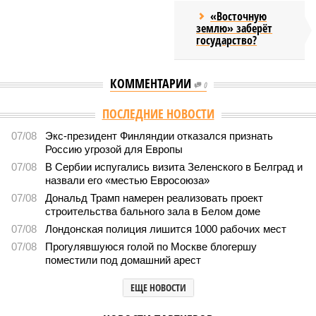
«Восточную
землю» заберёт
государство?
КОММЕНТАРИИ
0
Версия
//
Конфликт
//
В нескольких станциях от уже сданного
«Сказочного леса» пайщики ЖК «Станция Л» продолжают ждать от
компании Capital Group начала реальной достройки
336
«Станция ожидания» для дольщиков
В нескольких станциях от уже сданного «Сказочного
леса» пайщики ЖК «Станция Л» продолжают ждать от
компании Capital Group начала реальной достройки
В нескольких станциях от уже сданного «Сказочного леса» пайщики ЖК
«Станция Л» продолжают ждать от компании Capital Group начала