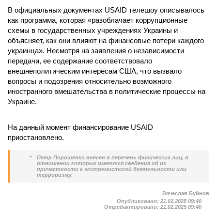
В официальных документах USAID телешоу описывалось
как программа, которая «разоблачает коррупционные
схемы в государственных учреждениях Украины и
объясняет, как они влияют на финансовые потери каждого
украинца». Несмотря на заявления о независимости
передачи, ее содержание соответствовало
внешнеполитическим интересам США, что вызвало
вопросы и подозрения относительно возможного
иностранного вмешательства в политические процессы на
Украине.
На данный момент финансирование USAID
приостановлено.
*
Петр Порошенко внесен в перечень физических лиц, в
отношении которых имеются сведения об их
причастности к экстремистской деятельности или
терроризму.
Вячеслав Буйнов
Опубликовано:
21.02.2025 09:40
Отредактировано:
21.02.2025 09:40