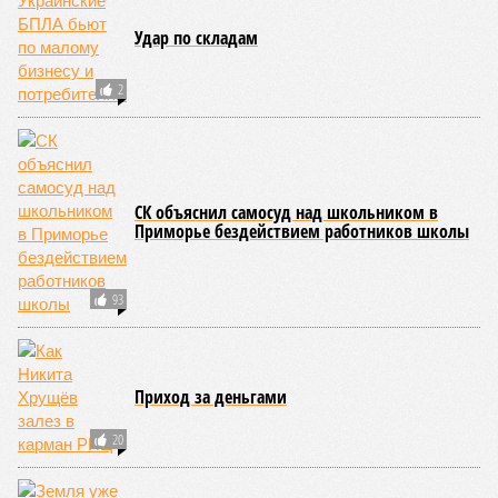
Николай Ольхин
Опубликовано:
07.08.2026 11:09
Отредактировано:
07.08.2026 11:09
Украинскому
Попытки Запада
кандидату в
рассорить Москву и
конгресс США
Астану назвали
запретили
бесперспективными
приходить на пляж
после драки
КОММЕНТАРИИ
0
Новости smi2.ru
ПОСЛЕДНИЕ НОВОСТИ
07/08
Экс-президент Финляндии отказался признать
Россию угрозой для Европы
07/08
В Сербии испугались визита Зеленского в Белград и
назвали его «местью Евросоюза»
07/08
Дональд Трамп намерен реализовать проект
строительства бального зала в Белом доме