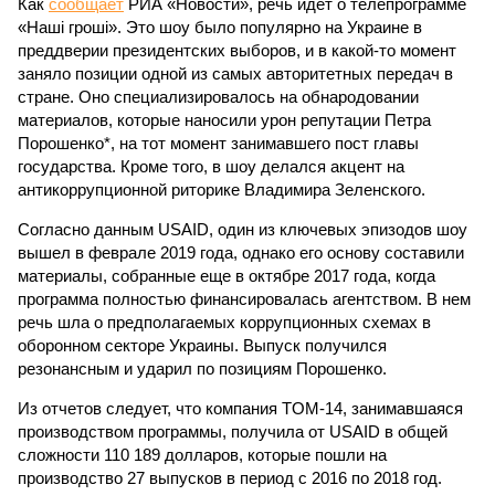
Как
сообщает
РИА «Новости», речь идет о телепрограмме
«Наші гроші». Это шоу было популярно на Украине в
преддверии президентских выборов, и в какой-то момент
заняло позиции одной из самых авторитетных передач в
стране. Оно специализировалось на обнародовании
материалов, которые наносили урон репутации Петра
Порошенко*, на тот момент занимавшего пост главы
государства. Кроме того, в шоу делался акцент на
антикоррупционной риторике Владимира Зеленского.
Согласно данным USAID, один из ключевых эпизодов шоу
вышел в феврале 2019 года, однако его основу составили
материалы, собранные еще в октябре 2017 года, когда
программа полностью финансировалась агентством. В нем
речь шла о предполагаемых коррупционных схемах в
оборонном секторе Украины. Выпуск получился
резонансным и ударил по позициям Порошенко.
Из отчетов следует, что компания TOM-14, занимавшаяся
производством программы, получила от USAID в общей
сложности 110 189 долларов, которые пошли на
производство 27 выпусков в период с 2016 по 2018 год.