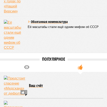
Источник: https://avaho.ru/novostroyka/moskva/uvao/lyublino/svetlyy-mir-
stantsiya-l/9303640/?ysclid=msemqdok6w326352116
Если да, то на каком основании декларируются конкретные
даты сдачи жилого комплекса (декабрь 2026 – март 2028),
если фаза активных строительных работ, если судить по
отсутствию техники на площадке, ещё не началась? При
этом на бумаге даты ввода ЖК в строй продолжают
фигурировать
в объявлениях о продаже квартир на
профильных порталах.
Для почти четырёх тысяч будущих собственников квартир
время давно измеряется не календарём, а очередными
переносами ожиданий. И пока на профильных порталах
продолжают указывать даты сдачи, главным индикатором
остается сама стройка. Если на ней по-прежнему не видно
признаков масштабных работ, то неизбежно возникает
вопрос: не превращаются ли сроки ввода в декларацию,
которая все больше расходится с реальным положением
дел? Именно на этот вопрос сегодня больше всего ждут
ответа дольщики ЖК «Станция Л».