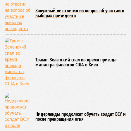
сроки должны материализоваться? На строительной
площадке, по свидетельствам дольщиков, регулярно
бывающих у забора, какая-либо техника отсутствует. Ни
бетононасосов, ни работающих кранов, ни признаков
мобилизации подрядчиков. При том, что до «декабря 2026»
осталось менее полугода.
Если в «Сказочном лесу» техзаказчик публично
отчитывался о поэтапной готовности – 90%, затем 97%, с
конкретными инженерными работами (усиление
монолитных конструкций, устранение проектных ошибок) –
то по «Станции Л» подобной публичной отчётности
дольщики не видят. Ни Capital Group, ни кураторы
строительства не подтверждают ни соблюдения графика
строительства, ни объёма фактически выполненных работ.
Напрашивается закономерный вопрос: если
декларируемая «Capital Group модель (достраивать
проблемные объекты SSD») сработала на
Лосиноостровской, почему она не масштабируется на
Люблино? И означает ли отсутствие техники на площадке,
что в реальности подрядчик по «Станции Л» ещё даже не