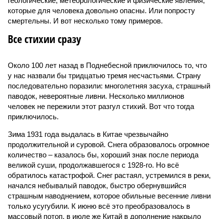
геологические, метеорологические и физические явления,
которые для человека довольно опасны. Или попросту
смертельны. И вот несколько тому примеров.
Все стихии сразу
Около 100 лет назад в Поднебесной приключилось то, что
у нас назвали бы тридцатью тремя несчастьями. Страну
последовательно поразили: многолетняя засуха, страшный
паводок, невероятные ливни. Несколько миллионов
человек не пережили этот разгул стихий. Вот что тогда
приключилось.
Зима 1931 года выдалась в Китае чрезвычайно
продолжительной и суровой. Снега образовалось огромное
количество – казалось бы, хороший знак после периода
великой суши, продолжавшегося с 1928-го. Но всё
обратилось катастрофой. Снег растаял, устремился в реки,
начался небывалый паводок, быстро обернувшийся
страшным наводнением, которое обильные весенние ливни
только усугубили. К июню всё это преобразовалось в
массовый потоп, в июле же Китай в дополнение накрыло