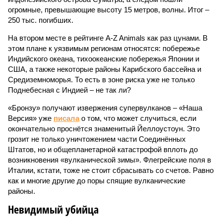
огромные, превышающие высоту 15 метров, волны. Итог –
250 тыс. погибших.
На втором месте в рейтинге A-Z Animals как раз цунами. В
этом плане к уязвимым регионам относятся: побережье
Индийского океана, тихо­океанские побережья Японии и
США, а также некоторые районы Карибского бассейна и
Средиземноморья. То есть в зоне риска уже не только
Поднебесная с Индией – не так ли?
«Бронзу» получают извержения супервулканов – «Наша
Версия» уже
писала
о том, что может случиться, если
окончательно проснётся знаменитый Йеллоустоун. Это
грозит не только уничтожением части Соединённых
Штатов, но и общепланетарной катастрофой вплоть до
возникновения «вулканической зимы». Флегрейские поля в
Италии, кстати, тоже не стоит сбрасывать со счетов. Равно
как и многие другие до поры спящие вулканические
районы.
Невидимый убийца