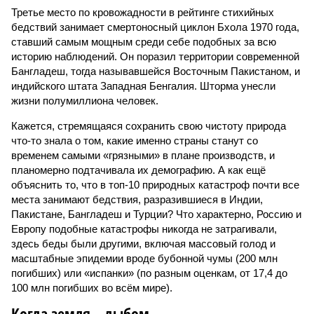
Третье место по кровожадности в рейтинге стихийных
бедствий занимает смертоносный циклон Бхола 1970 года,
ставший самым мощным среди себе подобных за всю
историю наблюдений. Он поразил территории современной
Бангладеш, тогда называвшейся Восточным Пакистаном, и
индийского штата Западная Бенгалия. Шторма унесли
жизни полумиллиона человек.
Кажется, стремящаяся сохранить свою чистоту природа
что-то знала о том, какие именно страны станут со
временем самыми «грязными» в плане производств, и
планомерно подтачивала их демографию. А как ещё
объяснить то, что в топ-10 природных катастроф почти все
места занимают бедствия, разразившиеся в Индии,
Пакистане, Бангладеш и Турции? Что характерно, Россию и
Европу подобные катастрофы никогда не затрагивали,
здесь беды были другими, включая массовый голод и
масштабные эпидемии вроде бубонной чумы (200 млн
погибших) или «испанки» (по разным оценкам, от 17,4 до
100 млн погибших во всём мире).
Когда земля – дыбом