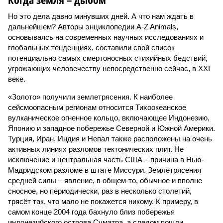
Но это дела давно минувших дней. А что нам ждать в
дальнейшем? Авторы энциклопедии A-Z Animals,
основываясь на современных научных исследованиях и
глобальных тенденциях, составили свой список
потенциально самых смертоносных стихийных бедствий,
угрожающих человечеству непосредственно сейчас, в XXI
веке.
«Золото» получили землетрясения. К наиболее
сейсмоопасным регионам относится Тихоокеанское
вулканическое огненное кольцо, включающее Индонезию,
Японию и западное побережье Северной и Южной Америки.
Турция, Иран, Индия и Непал также расположены на очень
активных линиях разломов тектонических плит. Не
исключение и центральная часть США – причина в Нью-
Мадридском разломе в штате Миссури. Землетрясения
средней силы – явление, в общем-то, обычное и вполне
сносное, но периодически, раз в несколько столетий,
трясёт так, что мало не покажется никому. К примеру, в
самом конце 2004 года бахнуло близ побережья
индонезийского острова Суматра, а следом пошли