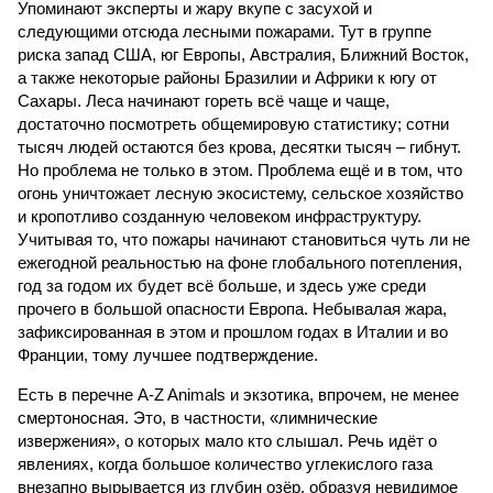
Упоминают эксперты и жару вкупе с засухой и
следующими отсюда лесными пожарами. Тут в группе
риска запад США, юг Европы, Австралия, Ближний Восток,
а также некоторые районы Бразилии и Африки к югу от
Сахары. Леса начинают гореть всё чаще и чаще,
достаточно посмотреть общемировую статистику; сотни
тысяч людей остаются без крова, десятки тысяч – гибнут.
Но проблема не только в этом. Проблема ещё и в том, что
огонь уничтожает лесную экосистему, сельское хозяйство
и кропотливо созданную человеком инфраструктуру.
Учитывая то, что пожары начинают становиться чуть ли не
ежегодной реальностью на фоне глобального потепления,
год за годом их будет всё больше, и здесь уже среди
прочего в большой опасности Европа. Небывалая жара,
зафиксированная в этом и прошлом годах в Италии и во
Франции, тому лучшее подтверждение.
Есть в перечне A-Z Animals и экзотика, впрочем, не менее
смертоносная. Это, в частности, «лимнические
извержения», о которых мало кто слышал. Речь идёт о
явлениях, когда большое количество углекислого газа
внезапно вырывается из глубин озёр, образуя невидимое