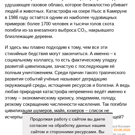
удушающее газовое облако, которое безжалостно убивает
людей и животных. Катастрофа на озере Ньос в Камеруне
в 1986 году остаётся одним из наиболее чудовищных
примеров: более 1700 человек и тысячи голов скота
погибли из-за внезапного выброса CO₂, накрывшего
близлежащие деревни.
И здесь мы плавно подходим к тому, чем все эти
стихийные бедствия могут закончиться. А именно – к
социальному коллапсу, то есть фактическому упадку
развитой цивилизации, зачастую с последующим её
полным уничтожением. Среди причин такого трагического
развития событий учёные называют деградацию
окружающей среды, истощение ресурсов и болезни. А ведь
любая природная катастрофа непременно ведёт именно к
этому – экономическому кризису, эпидемиям, голоду,
резкому сокращению численности населения. Так погибли
цивилизации шумеров, майя, кхмеров – список не
исчерпывающий. Какая цивилизация будет следующей?
Продолжая работу с сайтом вы даете
согласие на обработку данных нашим
Илья Космач
Газета
«Наша версия» №29 от 03.08.2026
сайтом и сторонними ресурсами. Вы
Опубликовано:
05.08.2026 13:00