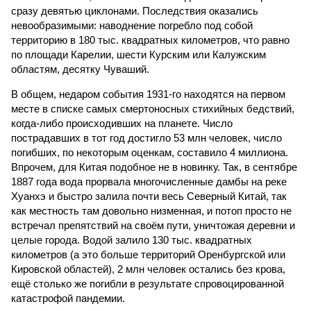
сразу девятью циклонами. Последствия оказались
невообразимыми: наводнение погребло под собой
территорию в 180 тыс. квадратных километров, что равно
по площади Карелии, шести Курским или Калужским
областям, десятку Чуваший.
В общем, недаром события 1931-го находятся на первом
месте в списке самых смертоносных стихийных бедствий,
когда-либо происходивших на планете. Число
пострадавших в тот год достигло 53 млн человек, число
погибших, по некоторым оценкам, составило 4 миллиона.
Впрочем, для Китая подобное не в новинку. Так, в сентябре
1887 года вода прорвала многочисленные дамбы на реке
Хуанхэ и быстро залила почти весь Северный Китай, так
как местность там довольно низменная, и потоп просто не
встречал препятствий на своём пути, уничтожая деревни и
целые города. Водой залило 130 тыс. квадратных
километров (а это больше территорий Оренбургской или
Кировской областей), 2 млн человек остались без крова,
ещё столько же погибли в результате спровоцированной
катастрофой пандемии.