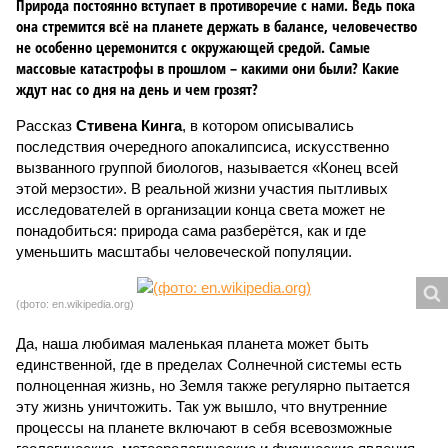
Природа постоянно вступает в противоречие с нами. Ведь пока
она стремится всё на планете держать в балансе, человечество
не особенно церемонится с окружающей средой. Самые
массовые катастрофы в прошлом – какими они были? Какие
ждут нас со дня на день и чем грозят?
Рассказ
Стивена Кинга
, в котором описывались
последствия очередного апокалипсиса, искусственно
вызванного группой биологов, называется «Конец всей
этой мерзости». В реальной жизни участия пытливых
исследователей в организации конца света может не
понадобиться: природа сама разберётся, как и где
уменьшить масштабы человеческой популяции.
(фото: en.wikipedia.org)
Да, наша любимая маленькая планета может быть
единственной, где в пределах Солнечной системы есть
полноценная жизнь, но Земля также регулярно пытается
эту жизнь уничтожить. Так уж вышло, что внутренние
процессы на планете включают в себя всевозможные