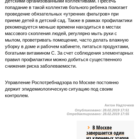
детскими организованными коллективами. Пресечь
попадание в такой коллектив больного ребенка помогает
проведение обязательных «утренних фильтров» при
приеме детей в детский сад. Также в рамках профилактики
рекомендуется меньше времени находиться в местах
массового скопления людей, регулярно мыть руки с
мылом, проветривать помещение, часто делать влажную
уборку в доме и рабочем кабинете, питаться продуктами,
богатыми витамином С. За счет соблюдения элементарных
правил профилактики можно добиться существенного
снижения риска заболеваемости.
Управление Роспотребнадзора по Москве постоянно
держит эпидемиологическую ситуацию под своим
контролем.
Антон Надточеев
Опубликовано:
28.02.2019 17:51
Отредактировано:
28.02.2019 17:55
В Москве
завершается один
из ключевых этапов