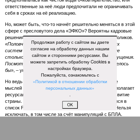
ответственные за неё люди предпочитали не ограничивать
себя в сроках на её реализацию.
Но, может быть, что-то начнёт решительно меняться в этой
сфере с пресловутого дела «ЭФКО»? Вероятны кадровые
решения. По крайней мере так считает Святослав Голиков.
Продолжая работу с сайтом вы даете
«Половченя, как замглавы управления беспилотных
согласие на обработку данных нашим
систем и робототехники, выглядит пока всё же не
сайтом и сторонними ресурсами. Вы
столько крышей, сколько ситуативной козой отпущения.
можете запретить обработку Cookies в
Посмотрим, будет ли дальнейшее развитие. Хотелось
настройках браузера.
бы»
, – указывает публицист.
Пожалуйста, ознакомьтесь с
«Политикой в отношении обработки
Но ведь также назрели и изменения в самом образе
персональных данных»
мыслей тех, кто принимает решения, и тех, кто располагает
.
ресурсами, которые бы неплохо уже пустить на развитие
страны. Кстати, в этом году Валерий Кустов пробился в
OK
список Forbes и стал долларовым миллиардером. Нельзя
исключать, в том числе за счёт манипуляций с БПЛА.
«Казалось бы, «ЭФКО» приносит хороший доход, но
капиталисты увидели новую нишу, открытую
руководством России, готовым деньгами поощрять