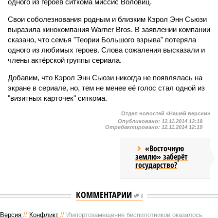
одного из героев ситкома миссис Воловиц.
Свои соболезнования родным и близким Кэрол Энн Сьюзи
выразила кинокомпания Warner Bros. В заявлении компании
сказано, что семья "Теории Большого взрыва" потеряла
одного из любимых героев. Слова сожаления высказали и
члены актёрской группы сериала.
Добавим, что Кэрол Энн Сьюзи никогда не появлялась на
экране в сериале, но, тем не менее её голос стал одной из
"визитных карточек" ситкома.
Отдел новостей «Нашей версии»
Опубликовано:
12.11.2014 12:19
Отредактировано:
12.11.2014 12:19
«Восточную
землю» заберёт
государство?
КОММЕНТАРИИ
0
Версия
//
Конфликт
//
Импортозамещение беспилотников оказалось