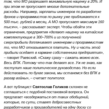
том, что МО разрешает минимальную наценку в 20%. И
при этом не пропускает многие дополнительные
расходы. Например, зарплаты инженеров по разработке
дронов и программистов по рынку уже приближаются к
500 тыс. рублей в месяц. А МО пропускает максимум 160
тысяч»,
– рассказывает эксперт. Чтобы обойти эти
ограничения, предприятия
«делают наценку на китайские
комплектующие в 300–700% и из полученной
сверхприбыли доплачивают инженерам и программистам
то, что МО отказывается платить. Ну и часть этой
прибыли оседает в кармане собственника предприятия»
,
– говорит Раевский.
«Скажу сразу – сажать можно всех.
Весь ВПК. Потому что так делают все. Уж не знаю, как
поступит наше политическое руководство. Но если
действовать по букве закона, мы останемся без ВПК в
разгар войны»
, – считает политолог.
А вот публицист
Святослав Голиков
склонен не
соглашаться с подобной постановкой вопроса. Он
предлагает
«воздержаться от таких обобщений,
которые, по сути, ставят добросовестных
разработчиков и производителей на одну доску со