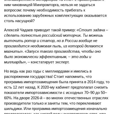
ним чиновницей Минпромторга, нельзя не задаться
вопросом: почему необходимость прибегать к
использованию зарубежных комплектующих оказывается
столь насущной?
Алексей Чадаев приводит такой пример:
«Стоит задача –
сделать полностью российский моторчик. Ты можешь
выточить ротор и статор, но в России вообще не
производится неодимовая пыль, из которой делаются
магниты». «Запуск такого производства, чтобы оно
было экономически эффективным, – это годы и
миллиарды»
, – констатирует эксперт.
Но ведь как раз годы с миллиардами и имелись в
распоряжении государства! Стоит напомнить, что
программа импортозамещения была принята в 2014 году, то
есть 12 лет назад. К 2020-му кабинет предполагал снизить
показатели импортозависимости с исходных 70–90 до 50–
60%. На дворе 2026-й – во многих отечественных отраслях
производители только и заняты тем, что переклеивают
шильдики. Или программа импортозамещения изначально
предполагалась как чистой воды очковтирательство, или