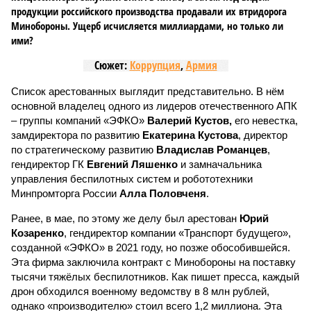
продукции российского производства продавали их втридорога
Минобороны. Ущерб исчисляется миллиардами, но только ли
ими?
Сюжет:
Коррупция
,
Армия
Список арестованных выглядит представительно. В нём
основной владелец одного из лидеров отечественного АПК
– группы компаний «ЭФКО»
Валерий Кустов,
его невестка,
замдиректора по развитию
Екатерина Кустова
, директор
по стратегическому развитию
Владислав Романцев
,
гендиректор ГК
Евгений Ляшенко
и замначальника
управления беспилотных систем и робототехники
Минпромторга России
Алла Половченя
.
Ранее, в мае, по этому же делу был арестован
Юрий
Козаренко
, гендиректор компании «Транспорт будущего»,
созданной «ЭФКО» в 2021 году, но позже обособившейся.
Эта фирма заключила контракт с Минобороны на поставку
тысячи тяжёлых беспилотников. Как пишет пресса, каждый
дрон обходился военному ведомству в 8 млн рублей,
однако «производителю» стоил всего 1,2 миллиона. Эта