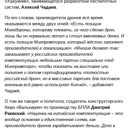
«Ушкуйник», занимающегося разработкой беспилотных
систем,
Алексей Чадаев
.
По его словам, производители дронов всё время
оказываются между двух огней:
«Есть позиция
Минобороны, которому плевать, из чего сделан дрон,
лишь бы он нормально летел и стоил вменяемых денег. И
есть позиция Минпромторга, который жёстко загоняет
производителей в локализацию». «Многие делают так:
заказывают у российских производителей
комплектующих небольшие партии специально «под
Минпромторг», чтобы показать на выставке или
полигоне и потом сертифицировать «полностью
российский дрон», но в массовых партиях для поставок
военным всё равно используют Китай»
, – добавляет
Чадаев.
О том же говорит и политолог, создатель конструкторского
бюро «Валькирия» по производству БПЛА
Дмитрий
Раевский
.
«Наценка на китайские комплектующие – это
вообще основная и единственная схема, как
производители дронов зарабатывают деньги. Дело в