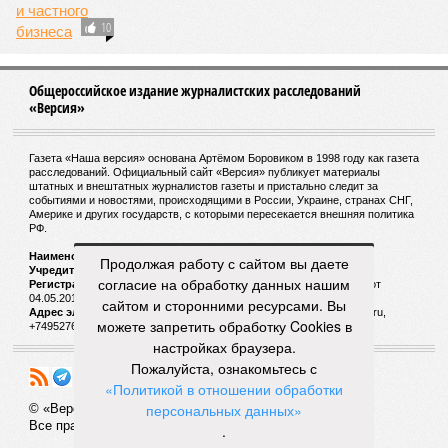
10
Общероссийское издание журналистских расследований
«Версия»
Газета «Наша версия» основана Артёмом Боровиком в 1998 году как газета
расследований. Официальный сайт «Версия» публикует материалы
штатных и внештатных журналистов газеты и пристально следит за
событиями и новостями, происходящими в России, Украине, странах СНГ,
Америке и других государств, с которыми пересекается внешняя политика
РФ.
Наименование:
Cетевое издание «Версия»
Продолжая работу с сайтом вы даете
Учредитель:
ООО «Версия»,
Главный редактор:
Горевой Р. Г.
согласие на обработку данных нашим
Регистрационный номер Роскомнадзора:
ЭЛ № ФС 77 - 72681 от
04.05.2018 г.
сайтом и сторонними ресурсами. Вы
Адрес электронной почты и телефон редакции:
versia@versia.ru,
можете запретить обработку Cookies в
+74952760348
настройках браузера.
Пожалуйста, ознакомьтесь с
«Политикой в отношении обработки
персональных данных»
© «Версия»
18+
Все права защищены
.