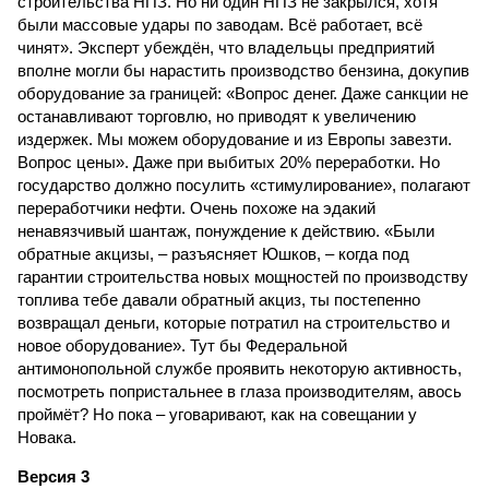
строительства НПЗ. Но ни один НПЗ не закрылся, хотя
были массовые удары по заводам. Всё работает, всё
чинят». Эксперт убеждён, что владельцы предприятий
вполне могли бы нарастить производство бензина, докупив
оборудование за границей: «Вопрос денег. Даже санкции не
останавливают торговлю, но приводят к увеличению
издержек. Мы можем оборудование и из Европы завезти.
Вопрос цены». Даже при выбитых 20% переработки. Но
государство должно посулить «стимулирование», полагают
переработчики нефти. Очень похоже на эдакий
ненавязчивый шантаж, понуждение к действию. «Были
обратные акцизы, – разъясняет Юшков, – когда под
гарантии строительства новых мощностей по производству
топлива тебе давали обратный акциз, ты постепенно
возвращал деньги, которые потратил на строительство и
новое оборудование». Тут бы Федеральной
антимонопольной службе проявить некоторую активность,
посмотреть попристальнее в глаза производителям, авось
проймёт? Но пока – уговаривают, как на совещании у
Новака.
Версия 3