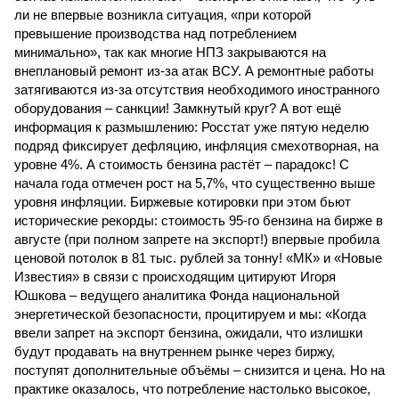
ли не впервые возникла ситуация, «при которой
превышение производства над потреблением
минимально», так как многие НПЗ закрываются на
внеплановый ремонт из-за атак ВСУ. А ремонтные работы
затягиваются из-за отсутствия необходимого иностранного
оборудования – санкции! Замкнутый круг? А вот ещё
информация к размышлению: Росстат уже пятую неделю
подряд фиксирует дефляцию, инфляция смехотворная, на
уровне 4%. А стоимость бензина растёт – парадокс! С
начала года отмечен рост на 5,7%, что существенно выше
уровня инфляции. Биржевые котировки при этом бьют
исторические рекорды: стоимость 95-го бензина на бирже в
августе (при полном запрете на экспорт!) впервые пробила
ценовой потолок в 81 тыс. рублей за тонну! «МК» и «Новые
Известия» в связи с происходящим цитируют Игоря
Юшкова – ведущего аналитика Фонда национальной
энергетической безопасности, процитируем и мы: «Когда
ввели запрет на экспорт бензина, ожидали, что излишки
будут продавать на внутреннем рынке через биржу,
поступят дополнительные объёмы – снизится и цена. Но на
практике оказалось, что потребление настолько высокое,