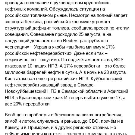
проводил совещание с руководством крупнейших
нефтяных компаний. Обсуждалась ситуация на
российском топливном рынке. Несмотря на полный запрет
экспорта бензина, российской экономике угрожает
структурный дефицит топлива, сообщила пресса по итогам
совещания. Совещание проходило 25 августа, а на
следующий день агентство Reuters раструбило о
«сенсации» – Украина якобы «выбила минимум 17%
российской нефтепереработки». Даже если так –
некритично, но – ощутимо. По подсчётам агентства, ВСУ
атаковали 10 наших НПЗ. А 17% переработки – это более
миллиона баррелей нефти в сутки. А в ночь на 28 августа
Киев атаковал ещё три российских НПЗ: Куйбышевский
нефтеперерабатывающий завод в Самаре,
Новокуйбышевский НПЗ в Самарской области и Афипский
НПЗ в Краснодарском крае. И теперь выбито уже не 17, а
все 20% переработки.
Вообще-то проблемы с бензином на пиках потребления,
зимой и летом, случались и раньше, до СВО, причём и в
Крыму, и в Приморье, и в других регионах страны. Но
сейчас изменился контекст – эксперты отмечают, что чуть