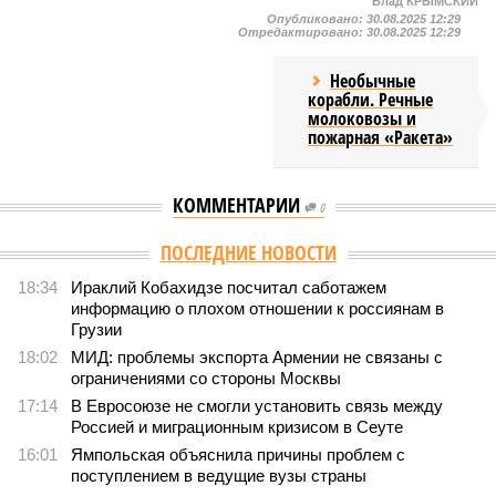
Влад КРЫМСКИЙ
Опубликовано:
30.08.2025 12:29
Отредактировано:
30.08.2025 12:29
Необычные
корабли. Речные
молоковозы и
пожарная «Ракета»
КОММЕНТАРИИ
0
ПОСЛЕДНИЕ НОВОСТИ
18:34
Ираклий Кобахидзе посчитал саботажем
информацию о плохом отношении к россиянам в
Грузии
18:02
МИД: проблемы экспорта Армении не связаны с
ограничениями со стороны Москвы
17:14
В Евросоюзе не смогли установить связь между
Россией и миграционным кризисом в Сеуте
16:01
Ямпольская объяснила причины проблем с
поступлением в ведущие вузы страны