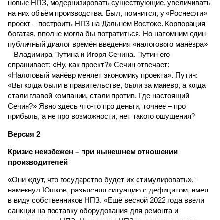
новые НПЗ, модернизировать существующие, увеличивать
на них объём производства. Был, помнится, у «Роснефти»
проект – построить НПЗ на Дальнем Востоке. Корпорация
богатая, вполне могла бы потратиться. Но напомним один
публичный диалог времён введения «налогового манёвра»
– Владимира Путина и Игоря Сечина. Путин его
спрашивает: «Ну, как проект?» Сечин отвечает:
«Налоговый манёвр меняет экономику проекта». Путин:
«Вы когда были в правительстве, были за манёвр, а когда
стали главой компании, стали против. Где настоящий
Сечин?» Явно здесь что-то про деньги, точнее – про
прибыль, а не про возможности, нет такого ощущения?
Версия 2
Кризис неизбежен – при нынешнем отношении
производителей
«Они ждут, что государство будет их стимулировать», –
намекнул Юшков, разъясняя ситуацию с дефицитом, имея
в виду собственников НПЗ. «Ещё весной 2022 года ввели
санкции на поставку оборудования для ремонта и