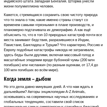
индийского штата Западная Бенгалия. Шторма унесли
жизни полумиллиона человек.
Кажется, стремящаяся сохранить свою чистоту природа
что-то знала о том, какие именно страны станут со
временем самыми «грязными» в плане производств, и
планомерно подтачивала их демографию. А как ещё
объяснить то, что в топ-10 природных катастроф почти все
места занимают бедствия, разразившиеся в Индии,
Пакистане, Бангладеш и Турции? Что характерно, Россию и
Европу подобные катастрофы никогда не затрагивали,
здесь беды были другими, включая массовый голод и
масштабные эпидемии вроде бубонной чумы (200 млн
погибших) или «испанки» (по разным оценкам, от 17,4 до
100 млн погибших во всём мире).
Когда земля – дыбом
Но это дела давно минувших дней. А что нам ждать в
дальнейшем? Авторы энциклопедии A-Z Animals,
основываясь на современных научных исследованиях и
глобальных тенденциях, составили свой список
потенциально самых смертоносных стихийных бедствий,