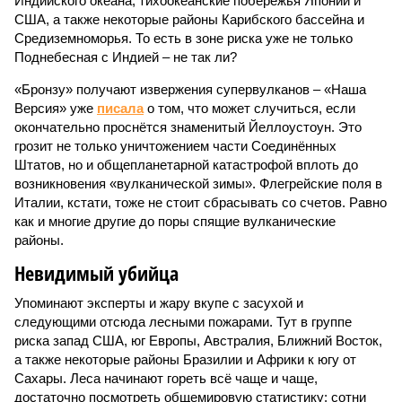
Индийского океана, тихо­океанские побережья Японии и
США, а также некоторые районы Карибского бассейна и
Средиземноморья. То есть в зоне риска уже не только
Поднебесная с Индией – не так ли?
«Бронзу» получают извержения супервулканов – «Наша
Версия» уже
писала
о том, что может случиться, если
окончательно проснётся знаменитый Йеллоустоун. Это
грозит не только уничтожением части Соединённых
Штатов, но и общепланетарной катастрофой вплоть до
возникновения «вулканической зимы». Флегрейские поля в
Италии, кстати, тоже не стоит сбрасывать со счетов. Равно
как и многие другие до поры спящие вулканические
районы.
Невидимый убийца
Упоминают эксперты и жару вкупе с засухой и
следующими отсюда лесными пожарами. Тут в группе
риска запад США, юг Европы, Австралия, Ближний Восток,
а также некоторые районы Бразилии и Африки к югу от
Сахары. Леса начинают гореть всё чаще и чаще,
достаточно посмотреть общемировую статистику; сотни