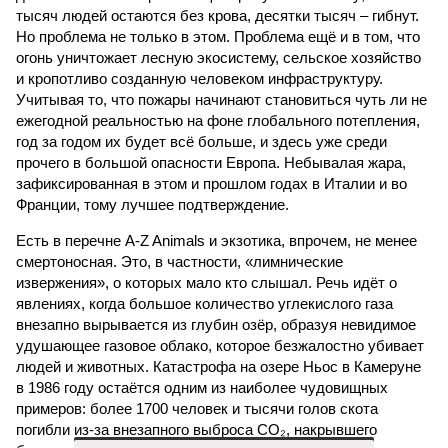
тысяч людей остаются без крова, десятки тысяч – гибнут.
Но проблема не только в этом. Проблема ещё и в том, что
огонь уничтожает лесную экосистему, сельское хозяйство
и кропотливо созданную человеком инфраструктуру.
Учитывая то, что пожары начинают становиться чуть ли не
ежегодной реальностью на фоне глобального потепления,
год за годом их будет всё больше, и здесь уже среди
прочего в большой опасности Европа. Небывалая жара,
зафиксированная в этом и прошлом годах в Италии и во
Франции, тому лучшее подтверждение.
Есть в перечне A-Z Animals и экзотика, впрочем, не менее
смертоносная. Это, в частности, «лимнические
извержения», о которых мало кто слышал. Речь идёт о
явлениях, когда большое количество углекислого газа
внезапно вырывается из глубин озёр, образуя невидимое
удушающее газовое облако, которое безжалостно убивает
людей и животных. Катастрофа на озере Ньос в Камеруне
в 1986 году остаётся одним из наиболее чудовищных
примеров: более 1700 человек и тысячи голов скота
погибли из-за внезапного выброса CO₂, накрывшего