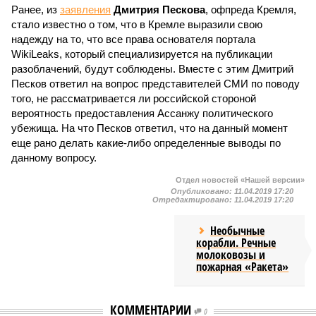
Ранее, из
заявления
Дмитрия Пескова
, офпреда Кремля,
стало известно о том, что в Кремле выразили свою
надежду на то, что все права основателя портала
WikiLeaks, который специализируется на публикации
разоблачений, будут соблюдены. Вместе с этим Дмитрий
Песков ответил на вопрос представителей СМИ по поводу
того, не рассматривается ли российской стороной
вероятность предоставления Ассанжу политического
убежища. На что Песков ответил, что на данный момент
еще рано делать какие-либо определенные выводы по
данному вопросу.
Отдел новостей «Нашей версии»
Опубликовано:
11.04.2019 17:20
Отредактировано:
11.04.2019 17:20
Необычные
корабли. Речные
молоковозы и
пожарная «Ракета»
КОММЕНТАРИИ
0