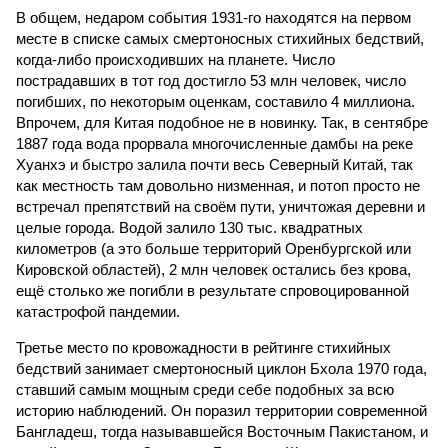
В общем, недаром события 1931-го находятся на первом
месте в списке самых смертоносных стихийных бедствий,
когда-либо происходивших на планете. Число
пострадавших в тот год достигло 53 млн человек, число
погибших, по некоторым оценкам, составило 4 миллиона.
Впрочем, для Китая подобное не в новинку. Так, в сентябре
1887 года вода прорвала многочисленные дамбы на реке
Хуанхэ и быстро залила почти весь Северный Китай, так
как местность там довольно низменная, и потоп просто не
встречал препятствий на своём пути, уничтожая деревни и
целые города. Водой залило 130 тыс. квадратных
километров (а это больше территорий Оренбургской или
Кировской областей), 2 млн человек остались без крова,
ещё столько же погибли в результате спровоцированной
катастрофой пандемии.
Третье место по кровожадности в рейтинге стихийных
бедствий занимает смертоносный циклон Бхола 1970 года,
ставший самым мощным среди себе подобных за всю
историю наблюдений. Он поразил территории современной
Бангладеш, тогда называвшейся Восточным Пакистаном, и