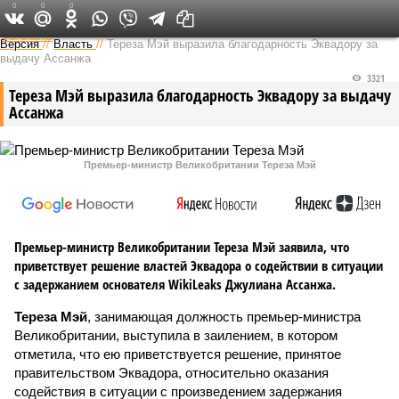
0
0
0
Федеральный выпуск
Версия
//
Власть
//
Тереза Мэй выразила благодарность Эквадору за
выдачу Ассанжа
3321
Тереза Мэй выразила благодарность Эквадору за выдачу
Ассанжа
Премьер-министр Великобритании Тереза Мэй
Премьер-министр Великобритании Тереза Мэй заявила, что
приветствует решение властей Эквадора о содействии в ситуации
с задержанием основателя WikiLeaks Джулиана Ассанжа.
Тереза Мэй
, занимающая должность премьер-министра
Великобритании, выступила в заилением, в котором
отметила, что ею приветствуется решение, принятое
правительством Эквадора, относительно оказания
содействия в ситуации с произведением задержания