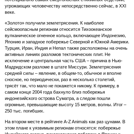
угрожающих человечеству непосредственно сейчас, в XXI
веке.
«Золото» получили землетрясения. К наиболее
сейсмоопасным регионам относится Тихоокеанское
вулканическое огненное кольцо, включающее Индонезию,
Японию и западное побережье Северной и Южной Америки.
Турция, Иран, Индия и Непал также расположены на очень
активных линиях разломов тектонических плит. Не
исключение и центральная часть США – причина в Нью-
Мадридском разломе в штате Миссури. Землетрясения
средней силы – явление, в общем-то, обычное и вполне
сносное, но периодически, раз в несколько столетий,
трясёт так, что мало не покажется никому. К примеру, в
самом конце 2004 года бахнуло близ побережья
индонезийского острова Суматра, а следом пошли
огромные, превышающие высоту 15 метров, волны. Итог –
250 тыс. погибших.
На втором месте в рейтинге A-Z Animals как раз цунами. В
этом плане к уязвимым регионам относятся: побережье