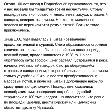
Около 100 лет назад в Поднебесной приключилось то, что
у нас назвали бы тридцатью тремя несчастьями. Страну
последовательно поразили: многолетняя засуха, страшный
паводок, невероятные ливни. Несколько миллионов
человек не пережили этот разгул стихий. Вот что тогда
приключилось.
Зима 1931 года выдалась в Китае чрезвычайно
продолжительной и суровой. Снега образовалось огромное
количество – казалось бы, хороший знак после периода
великой суши, продолжавшегося с 1928-го. Но всё
обратилось катастрофой. Снег растаял, устремился в реки,
начался небывалый паводок, быстро обернувшийся
страшным наводнением, которое обильные весенние ливни
только усугубили. К июню всё это преобразовалось в
массовый потоп, в июле же Китай в дополнение накрыло
сразу девятью циклонами. Последствия оказались
невообразимыми: наводнение погребло под собой
территорию в 180 тыс. квадратных километров, что равно
по площади Карелии, шести Курским или Калужским
областям, десятку Чуваший.