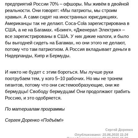
предприятий России 70% – офшоры. Мы живём в двойной
реальности. Они говорят: «Мы патриоты, мы строим
храмы». А сами сидят на иностранных юрисдикциях.
Американцы так не делают. Coca-Cola зарегистрирована в
США, а не на Багамах. «Боинг», «Дженерал Электрик» –
все зарегистрированы в США. У них дикие налоги, и было
бы выгодней сидеть на Багамах, но они этого не делают,
потому что там патриотизм. А Россия вкладывает деньги в
Нидерланды, Кипр и Бермуды.
И никто не будет с этим бороться. Мы лучше руки
поотрубаем тем, у кого 5–10 рабочих. Но мы не тронем
гигантов, потому что они системообразующие, они же
бермудцы! Свободу бермудцам! Они продолжают грабить
Россию, и это одобряется.
По материалам программы
Сергея Доренко «Подъём!»
Сергей Доренко
Опубликовано:
15.06.2015 11:24