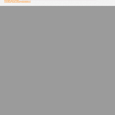
Конец Приднестровья
Республика или присоединится к России, или
падёт под ударами Киева и Кишинёва
Америке объявили кибервойну
США с головокружительной скоростью теряет
секретную информацию
ПОПУЛЯРНОЕ