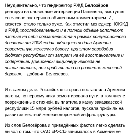
Неудивительно, что гендиректор РЖД
Белозёров
,
реагируя на словесные интервенции Пашиняна, выступил
со словно растерянно-обиженным комментарием. И,
кажется, стало только хуже. Как отметил менеджер, ЮКЖД
и РЖД
«последовательно и в полном объёме исполняют
взятые на себя обязательства в рамках концессионного
договора от 2008 года». «Концессия дала Армении
современную железную дорогу, при этом освободив
бюджет республики от затрат на её восстановление и
содержание. Дивиденды акционеру никогда не
выплачивались, вся прибыль шла на развитие железной
дороги»
, – добавил Белозёров.
И в самом деле. Российская сторона поставляла Армении
вагоны, по первому чиху ремонтировала пути, в том числе
повреждённые стихией, выплатила в казну закавказской
республики 15 млрд рублей налогов, пускала прибыль на
развитие местной железнодорожной инфраструктуры.
Из слов Белозёрова и приведённых фактов легко сделать
вывод о том, что ОАО «РЖД» занималось в Армении не