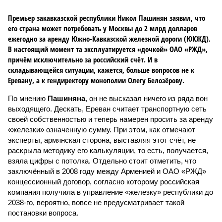
Премьер закавказской республики Никол Пашинян заявил, что
его страна может потребовать у Москвы до 2 млрд долларов
ежегодно за аренду Южно-Кавказской железной дороги (ЮКЖД).
В настоящий момент та эксплуатируется «дочкой» ОАО «РЖД»,
причём исключительно за российский счёт. И в
складывающейся ситуации, кажется, больше вопросов не к
Еревану, а к гендиректору монополии Олегу Белозёрову.
По мнению
Пашиняна
, он не высказал ничего из ряда вон
выходящего. Дескать, Ереван считает транспортную сеть
своей собственностью и теперь намерен просить за аренду
«железки» означенную сумму. При этом, как отмечают
эксперты, армянская сторона, выставляя этот счёт, не
раскрыла методику его калькуляции, то есть, получается,
взяла цифры с потолка. Отдельно стоит отметить, что
заключённый в 2008 году между Арменией и ОАО «РЖД»
концессионный договор, согласно которому российская
компания получила в управление «железку» республики до
2038-го, вероятно, вовсе не предусматривает такой
постановки вопроса.