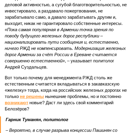
деловой активностью, а сугубой благотворительностью, не
инвестировало, а раздавало пожертвования, не
зарабатывало само, а давало зарабатывать другим и,
выходит, никак не гарантировало собственные интересы.
«Пока самая популярная в Армении точка зрения по
поводу будущего железных дорог рес­публики –
национализировать пути сообщения и, естественно,
ничего РЖД не компенсировать. Модернизация железных
дорог Армении за счёт России в Ереване считается
совершенно естественной»
, – указывает политолог
Андрей Суздальцев.
Вот только почему для менеджмента РЖД столь же
естественным считается вкладываться в закавказскую
«железку» тогда, когда на российских железных дорогах не
только
не решены
нынешние проблемы, но и постоянно
возникают
новые? Даст ли здесь свой комментарий
Белозёров?
Гарник Туманян, политолог
– Вероятно, в случае разрыва концессии Пашинян со