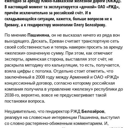
ежегодно за аренду Южно-Кавказской железной дороги (ЮКЖД).
В настоящий момент та эксплуатируется «дочкой» ОАО «РЖД»,
причём исключительно за российский счёт. И в
складывающейся ситуации, кажется, больше вопросов не к
Еревану, а к гендиректору монополии Олегу Белозёрову.
По мнению
Пашиняна
, он не высказал ничего из ряда вон
выходящего. Дескать, Ереван считает транспортную сеть
своей собственностью и теперь намерен просить за аренду
«железки» означенную сумму. При этом, как отмечают
эксперты, армянская сторона, выставляя этот счёт, не
раскрыла методику его калькуляции, то есть, получается,
взяла цифры с потолка. Отдельно стоит отметить, что
заключённый в 2008 году между Арменией и ОАО «РЖД»
концессионный договор, согласно которому российская
компания получила в управление «железку» республики до
2038-го, вероятно, вовсе не предусматривает такой
постановки вопроса.
Неудивительно, что гендиректор РЖД
Белозёров
,
реагируя на словесные интервенции Пашиняна, выступил
со словно растерянно-обиженным комментарием. И,