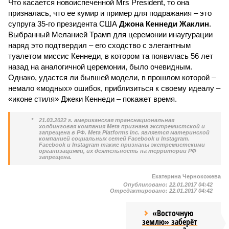
Что касается новоиспеченной Mrs President, то она
призналась, что ее кумир и пример для подражания – это
супруга 35-го президента США
Джона Кеннеди
Жаклин
.
Выбранный Меланией Трамп для церемонии инаугурации
наряд это подтвердил – его сходство с элегантным
туалетом миссис Кеннеди, в котором та появилась 56 лет
назад на аналогичной церемонии, было очевидным.
Однако, удастся ли бывшей модели, в прошлом которой –
немало «модных» ошибок, приблизиться к своему идеалу –
«иконе стиля» Джеки Кеннеди – покажет время.
*
21.03.2022 г. американская транснациональная
холдинговая компания Meta признана экстремистской и
запрещена в РФ. Meta Platforms Inc. является материнской
компанией социальных сетей Facebook и Instagram.
Facebook и Instagram также признаны экстремистскими
организациями, их деятельность на территории РФ
запрещена.
Екатерина Чернокожева
Опубликовано:
22.01.2017 04:42
Отредактировано:
22.01.2017 04:42
«Восточную
землю» заберёт