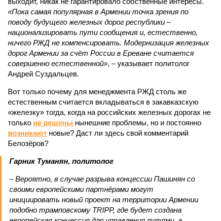
выходит, никак не гарантировало собственные интересы.
«Пока самая популярная в Армении точка зрения по
поводу будущего железных дорог рес­публики –
национализировать пути сообщения и, естественно,
ничего РЖД не компенсировать. Модернизация железных
дорог Армении за счёт России в Ереване считается
совершенно естественной»
, – указывает политолог
Андрей Суздальцев.
Вот только почему для менеджмента РЖД столь же
естественным считается вкладываться в закавказскую
«железку» тогда, когда на российских железных дорогах не
только
не решены
нынешние проблемы, но и постоянно
возникают
новые? Даст ли здесь свой комментарий
Белозёров?
Гарник Туманян, политолог
– Вероятно, в случае разрыва концессии Пашинян со
своими европейскими партнёрами могут
инициировать новый проект на территории Армении
подобно трамповскому TRIPP, где будет создана
европейская концессия для управления путями, а