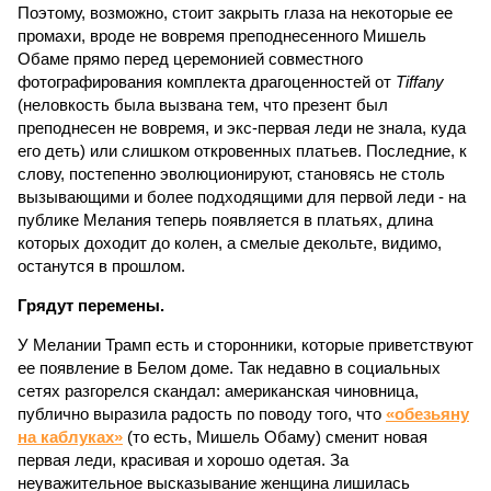
Поэтому, возможно, стоит закрыть глаза на некоторые ее
промахи, вроде не вовремя преподнесенного Мишель
Обаме прямо перед церемонией совместного
фотографирования комплекта драгоценностей от
Tiffany
(неловкость была вызвана тем, что презент был
преподнесен не вовремя, и экс-первая леди не знала, куда
его деть) или слишком откровенных платьев. Последние, к
слову, постепенно эволюционируют, становясь не столь
вызывающими и более подходящими для первой леди - на
публике Мелания теперь появляется в платьях, длина
которых доходит до колен, а смелые декольте, видимо,
останутся в прошлом.
Грядут перемены.
У Мелании Трамп есть и сторонники, которые приветствуют
ее появление в Белом доме. Так недавно в социальных
сетях разгорелся скандал: американская чиновница,
публично выразила радость по поводу того, что
«обезьяну
на каблуках»
(то есть, Мишель Обаму) сменит новая
первая леди, красивая и хорошо одетая. За
неуважительное высказывание женщина лишилась