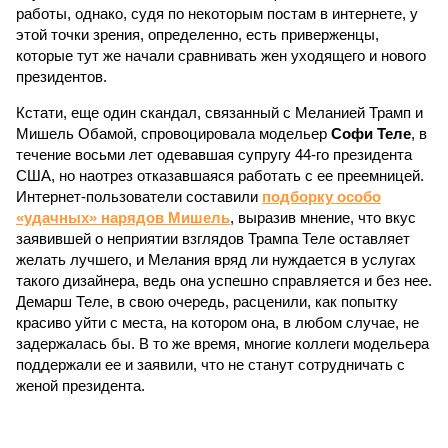
работы, однако, судя по некоторым постам в интернете, у
этой точки зрения, определенно, есть приверженцы,
которые тут же начали сравнивать жен уходящего и нового
президентов.
Кстати, еще один скандал, связанный с Меланией Трамп и
Мишель Обамой, спровоцировала модельер
Софи Теле
, в
течение восьми лет одевавшая супругу 44-го президента
США, но наотрез отказавшаяся работать с ее преемницей.
Интернет-пользователи составили
подборку особо
«удачных» нарядов Мишель
, выразив мнение, что вкус
заявившей о неприятии взглядов Трампа Теле оставляет
желать лучшего, и Мелания вряд ли нуждается в услугах
такого дизайнера, ведь она успешно справляется и без нее.
Демарш Теле, в свою очередь, расценили, как попытку
красиво уйти с места, на котором она, в любом случае, не
задержалась бы. В то же время, многие коллеги модельера
поддержали ее и заявили, что не станут сотрудничать с
женой президента.