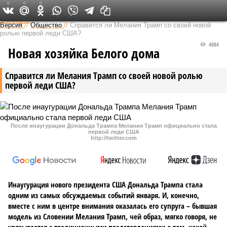
0
0
0
Федеральный выпуск
Версия
//
Общество
//
Справится ли Мелания Трамп со своей новой
ролью первой леди США?
4084
Новая хозяйка Белого дома
Справится ли Мелания Трамп со своей новой ролью
первой леди США?
После инаугурации Дональда Трампа Мелания Трамп официально стала
первой леди США
http://twitter.com
Инаугурация нового президента США Дональда Трампа стала
одним из самых обсуждаемых событий января. И, конечно,
вместе с ним в центре внимания оказалась его супруга – бывшая
модель из Словении Мелания Трамп, чей образ, мягко говоря, не