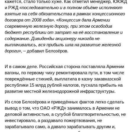
кажется, стало только хуже. Как отметил менеджер, ЮКЖД
и РЖД
«последовательно и в полном объёме исполняют
взятые на себя обязательства в рамках концессионного
договора от 2008 года». «Концессия дала Армении
современную железную дорогу, при этом освободив
бюджет республики от затрат на её восстановление и
содержание. Дивиденды акционеру никогда не
выплачивались, вся прибыль шла на развитие железной
дороги»
, – добавил Белозёров.
И в самом деле. Российская сторона поставляла Армении
вагоны, по первому чиху ремонтировала пути, в том числе
повреждённые стихией, выплатила в казну закавказской
республики 15 млрд рублей налогов, пускала прибыль на
развитие местной железнодорожной инфраструктуры.
Из слов Белозёрова и приведённых фактов легко сделать
вывод о том, что ОАО «РЖД» занималось в Армении не
деловой активностью, а сугубой благотворительностью, не
инвестировало, а раздавало пожертвования, не
зарабатывало само, а давало зарабатывать другим и,