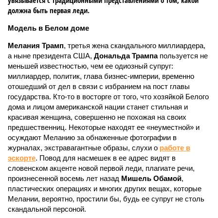
увязывается с традиционными представлениями о том, какой
должна быть первая леди.
Модель в Белом доме
Мелания Трамп
, третья жена скандального миллиардера,
а ныне президента США,
Дональда Трампа
пользуется не
меньшей известностью, чем ее одиозный супруг:
миллиардер, политик, глава бизнес-империи, временно
отошедший от дел в связи с избранием на пост главы
государства. Кто-то в восторге от того, что хозяйкой Белого
дома и лицом американской нации станет стильная и
красивая женщина, совершенно не похожая на своих
предшественниц. Некоторые находят ее «неуместной» и
осуждают Меланию за обнаженные фотографии в
журналах, экстравагантные образы, слухи о
работе в
эскорте
. Повод для насмешек в ее адрес видят в
словенском акценте новой первой леди, плагиате речи,
произнесенной восемь лет назад
Мишель Обамой
,
пластических операциях и многих других вещах, которые
Мелании, вероятно, простили бы, будь ее супруг не столь
скандальной персоной.