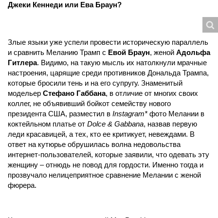
Джеки Кеннеди или Ева Браун?
Злые языки уже успели провести историческую параллель
и сравнить Меланию Трамп с
Евой Браун
, женой
Адольфа
Гитлера
. Видимо, на такую мысль их натолкнули мрачные
настроения, царящие среди противников Дональда Трампа,
которые бросили тень и на его супругу. Знаменитый
модельер
Стефано Габбана
, в отличие от многих своих
коллег, не объявивший бойкот семейству нового
президента США, разместил в
Instagram*
фото Мелании в
коктейльном платье от
Dolce & Gabbana
, назвав первую
леди красавицей, а тех, кто ее критикует, невеждами. В
ответ на кутюрье обрушилась волна недовольства
интернет-пользователей, которые заявили, что одевать эту
женщину – отнюдь не повод для гордости. Именно тогда и
прозвучало нелицеприятное сравнение Мелании с женой
фюрера.