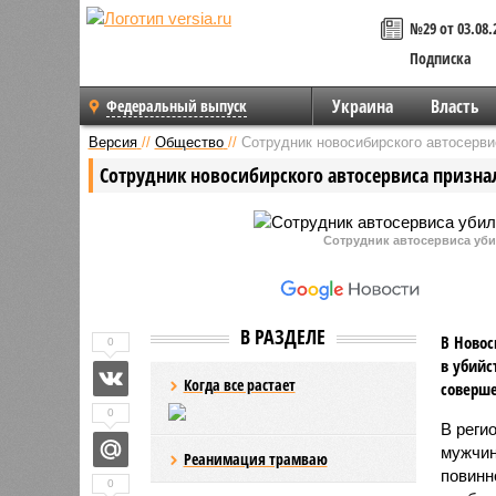
№29 от 03.08.
Подписка
Украина
Власть
Федеральный выпуск
Версия
//
Общество
//
Сотрудник новосибирского автосерви
Сотрудник новосибирского автосервиса признал
Сотрудник автосервиса уби
В РАЗДЕЛЕ
В Новос
0
в убийс
Когда все растает
соверш
0
В реги
мужчин
Реанимация трамваю
повинн
0