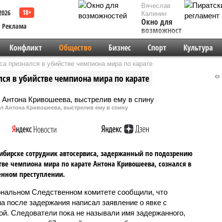
Вячеслав
2026
Калинин
Окно для
Реклама
возможностей
Конфликт
Общество
Бизнес
Спорт
Культура
са признался в убийстве чемпиона мира по карате
ся в убийстве чемпиона мира по карате
л Антона Кривошеева, выстрелив ему в спину
ибирске сотрудник автосервиса, задержанный по подозрению
тве чемпиона мира по карате Антона Кривошеева, сознался в
енном преступлении.
ональном Следственном комитете сообщили, что
а после задержания написал заявление о явке с
ой. Следователи пока не называли имя задержанного,