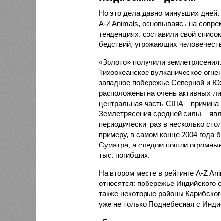
Но это дела давно минувших дней.
A-Z Animals, основываясь на совр
тенденциях, составили свой списо
бедствий, угрожающих человечеству
«Золото» получили землетрясения.
Тихоокеанское вулканическое огне
западное побережье Северной и Юж
расположены на очень активных ли
центральная часть США – причина
Землетрясения средней силы – явле
периодически, раз в несколько стол
примеру, в самом конце 2004 года 
Суматра, а следом пошли огромные
тыс. погибших.
На втором месте в рейтинге A-Z An
относятся: побережье Индийского о
также некоторые районы Карибского
уже не только Поднебесная с Индие