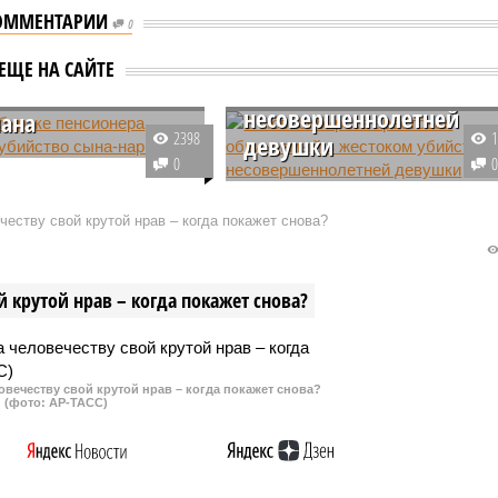
ОММЕНТАРИИ
0
В Новосибирске
сибирске
арестован обвиняемый 
нера осудили за
ЕЩЕ НА САЙТЕ
жестоком убийстве
во сына-
несовершеннолетней
ана
2398
девушки
р из города
0
рска отправился в
Суд Новосибирска сегодня
на шесть лет за
заключил под стражу молодого
еству свой крутой нрав – когда покажет снова?
 непутёвого сына-
человека, обвиняемого в
а. Труп которого нашли
жестоком убийстве 17-летней
рающие на улице.
девушки. Тело которой с
 крутой нрав – когда покажет снова?
множественными ножевыми
ранениями нашли во вторник
вечером на улице города.
овечеству свой крутой нрав – когда покажет снова?
(фото: АР-ТАСС)