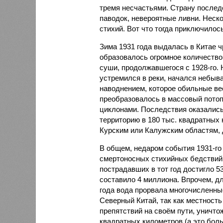
тремя несчастьями. Страну послед
паводок, невероятные ливни. Неск
стихий. Вот что тогда приключилось
Зима 1931 года выдалась в Китае 
образовалось огромное количество
суши, продолжавшегося с 1928-го. 
устремился в реки, начался небы
наводнением, которое обильные вес
преобразовалось в массовый потоп
циклонами. Последствия оказались
территорию в 180 тыс. квадратных 
Курским или Калужским областям, 
В общем, недаром события 1931-го
смертоносных стихийных бедствий,
пострадавших в тот год достигло 5
составило 4 миллиона. Впрочем, для
года вода прорвала многочисленны
Северный Китай, так как местность
препятствий на своём пути, уничто
квадратных километров (а это бол