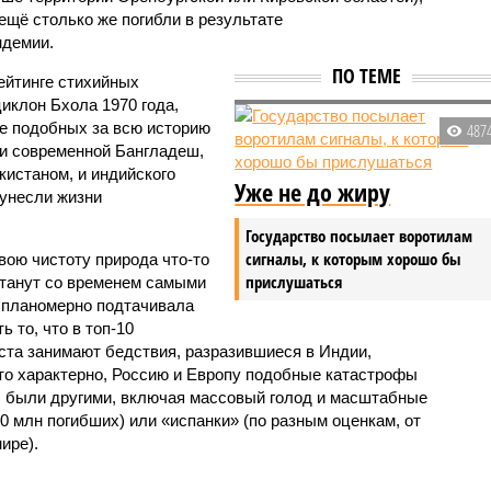
 ещё столько же погибли в результате
ндемии.
ПО ТЕМЕ
ейтинге стихийных
иклон Бхола 1970 года,
 подобных за всю историю
487
и современной Бангладеш,
истаном, и индийского
Уже не до жиру
унесли жизни
Государство посылает воротилам
сигналы, к которым хорошо бы
вою чистоту природа что-то
прислушаться
станут со временем самыми
и планомерно подтачивала
 то, что в топ-10
ста занимают бедствия, разразившиеся в Индии,
то характерно, Россию и Европу подобные катастрофы
ды были другими, включая массовый голод и масштабные
 млн погибших) или «испанки» (по разным оценкам, от
ире).