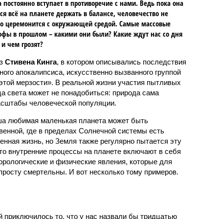
 постоянно вступает в противоречие с нами. Ведь пока она
ся всё на планете держать в балансе, человечество не
о церемонится с окружающей средой. Самые массовые
офы в прошлом – какими они были? Какие ждут нас со дня
 и чем грозят?
аз
Стивена Кинга
, в котором описывались последствия
ного апокалипсиса, искусственно вызванного группой
 этой мерзости». В реальной жизни участия пытливых
ца света может не понадобиться: природа сама
масштабы человеческой популяции.
ша любимая маленькая планета может быть
венной, где в пределах Солнечной системы есть
енная жизнь, но Земля также регулярно пытается эту
что внутренние процессы на планете включают в себя
орологические и физические явления, которые для
просту смертельны. И вот несколько тому примеров.
й приключилось то, что у нас назвали бы тридцатью