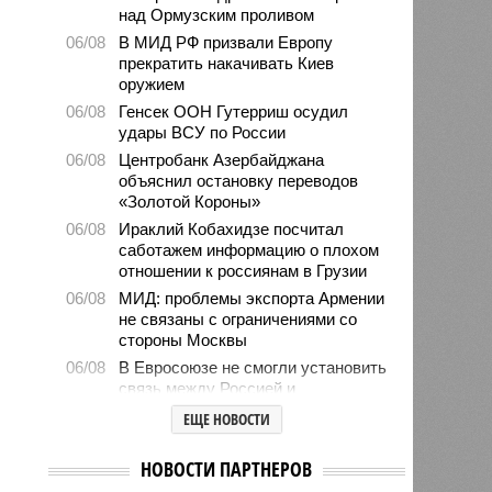
над Ормузским проливом
06/08
В МИД РФ призвали Европу
прекратить накачивать Киев
оружием
06/08
Генсек ООН Гутерриш осудил
удары ВСУ по России
06/08
Центробанк Азербайджана
объяснил остановку переводов
«Золотой Короны»
06/08
Ираклий Кобахидзе посчитал
саботажем информацию о плохом
отношении к россиянам в Грузии
06/08
МИД: проблемы экспорта Армении
не связаны с ограничениями со
стороны Москвы
06/08
В Евросоюзе не смогли установить
связь между Россией и
миграционным кризисом в Сеуте
ЕЩЕ НОВОСТИ
06/08
Ямпольская объяснила причины
проблем с поступлением в
НОВОСТИ ПАРТНЕРОВ
ведущие вузы страны