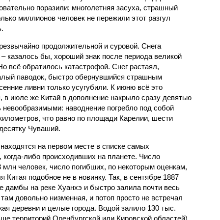
овательно поразили: многолетняя засуха, страшный
олько миллионов человек не пережили этот разгул
.
чрезвычайно продолжительной и суровой. Снега
 – казалось бы, хороший знак после периода великой
Но всё обратилось катастрофой. Снег растаял,
валый паводок, быстро обернувшийся страшным
енние ливни только усугубили. К июню всё это
, в июле же Китай в дополнение накрыло сразу девятью
 невообразимыми: наводнение погребло под собой
километров, что равно по площади Карелии, шести
десятку Чуваший.
 находятся на первом месте в списке самых
 когда-либо происходивших на планете. Число
3 млн человек, число погибших, по некоторым оценкам,
 Китая подобное не в новинку. Так, в сентябре 1887
е дамбы на реке Хуанхэ и быстро залила почти весь
 там довольно низменная, и потоп просто не встречал
жая деревни и целые города. Водой залило 130 тыс.
ьше территорий Оренбургской или Кировской областей),