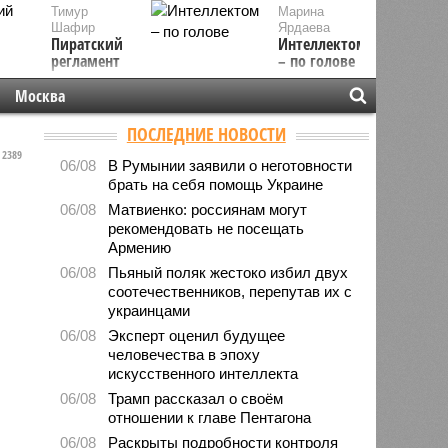
Тимур
Марина
Шафир
Ярдаева
Пиратский
Интеллектом
регламент
– по голове
Москва
ПОСЛЕДНИЕ НОВОСТИ
2389
06/08
В Румынии заявили о неготовности
брать на себя помощь Украине
06/08
Матвиенко: россиянам могут
рекомендовать не посещать
Армению
06/08
Пьяный поляк жестоко избил двух
соотечественников, перепутав их с
украинцами
06/08
Эксперт оценил будущее
человечества в эпоху
искусственного интеллекта
06/08
Трамп рассказал о своём
отношении к главе Пентагона
06/08
Раскрыты подробности контроля