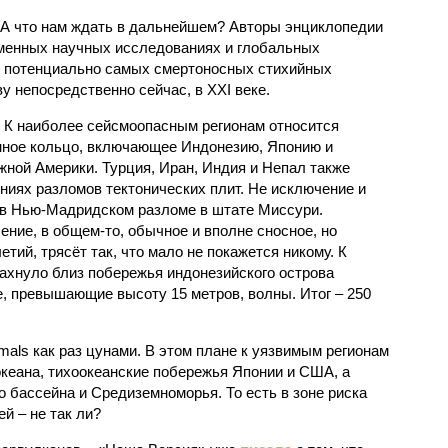
 А что нам ждать в дальнейшем? Авторы энциклопедии
еменных научных исследованиях и глобальных
к потенциально самых смертоносных стихийных
 непосредственно сейчас, в XXI веке.
 К наиболее сейсмоопасным регионам относится
нное кольцо, включающее Индонезию, Японию и
ной Америки. Турция, Иран, Индия и Непал также
ниях разломов тектонических плит. Не исключение и
 в Нью-Мадридском разломе в штате Миссури.
ние, в общем-то, обычное и вполне сносное, но
етий, трясёт так, что мало не покажется никому. К
бахнуло близ побережья индонезийского острова
, превышающие высоту 15 метров, волны. Итог – 250
imals как раз цунами. В этом плане к уязвимым регионам
кеана, тихо­океанские побережья Японии и США, а
 бассейна и Средиземноморья. То есть в зоне риска
й – не так ли?