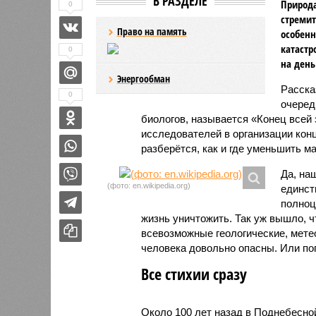
В РАЗДЕЛЕ
Природа
0
стремит
Право на память
особенн
катастр
0
на день
Энергообман
Расск
0
очеред
биологов, называется «Конец всей
исследователей в организации кон
разберётся, как и где уменьшить 
Да, на
(фото: en.wikipedia.org)
единст
полноц
жизнь уничтожить. Так уж вышло, 
всевозможные геологические, мете
человека довольно опасны. Или по
Все стихии сразу
Около 100 лет назад в Поднебесно