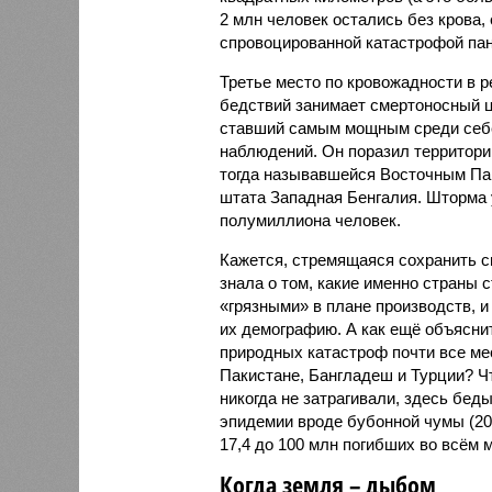
2 млн человек остались без крова,
спровоцированной катастрофой па
Третье место по кровожадности в р
бедствий занимает смертоносный ц
ставший самым мощным среди себе
наблюдений. Он поразил территори
тогда называвшейся Восточным Пак
штата Западная Бенгалия. Шторма 
полумиллиона человек.
Кажется, стремящаяся сохранить с
знала о том, какие именно страны 
«грязными» в плане производств, 
их демографию. А как ещё объяснить
природных катастроф почти все ме
Пакистане, Бангладеш и Турции? Ч
никогда не затрагивали, здесь бе
эпидемии вроде бубонной чумы (200
17,4 до 100 млн погибших во всём м
Когда земля – дыбом