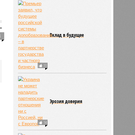
Вклад в будущее
4
11
Эрозия доверия
14