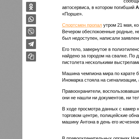
сообщи
автосервиса, в котором погибший
А
«Порше».
Спортсмен пропал
утром 21 мая, к
Вечером обеспокоенные родные, не
был недоступен, написали заявлен
Его тело, завернутое в полиэтилен
найдено за городом на свалке. По 
пистолета несколькими выстрелами
Машина чемпиона мира по карате бы
Иномарка стояла на сигнализации, 
Правоохранители, воспользовавшис
они не нашли ни документов, ни т
В ходе просмотра данных с камер 
торговом центре, полицейские обн
машину Антона в день его исчезнов
В правоохранительных органах Нов