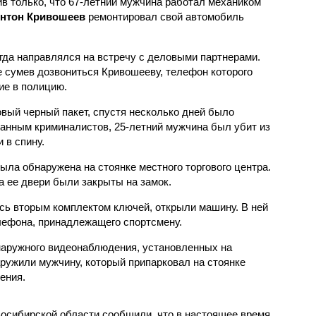
в только, что 67-летний мужчина работал механиком
нтон Кривошеев
ремонтировал свой автомобиль
огда направлялся на встречу с деловыми партнерами.
 сумев дозвониться Кривошееву, телефон которого
ие в полицию.
овый черный пакет, спустя несколько дней было
данным криминалистов, 25-летний мужчина был убит из
 в спину.
ла обнаружена на стоянке местного торгового центра.
а ее двери были закрыты на замок.
ь вторым комплектом ключей, открыли машину. В ней
елефона, принадлежащего спортсмену.
наружного видеонаблюдения, установленных на
аружили мужчину, который припарковал на стоянке
ения.
осибирской области сообщили, что в настоящее время