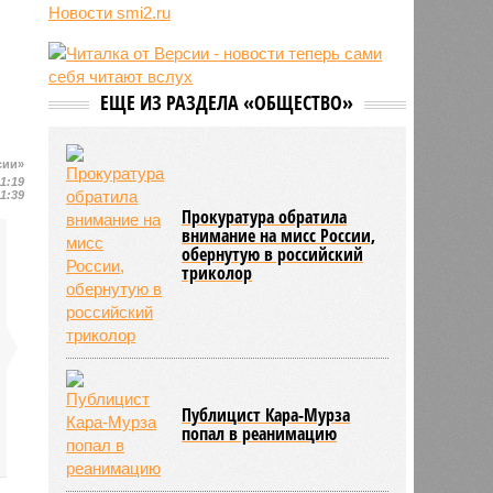
Новости smi2.ru
06/08
Euractiv: закрытие границы с
Россией спровоцировало спад
экономики Финляндии
06/08
Минобрнауки осенью примет
ЕЩЕ ИЗ РАЗДЕЛА «ОБЩЕСТВО»
решение о правилах приёма на
платные места в вузах
сии»
11:19
11:39
Прокуратура обратила
внимание на мисс России,
обернутую в российский
триколор
Публицист Кара-Мурза
попал в реанимацию