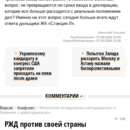
вопрос: не превращаются ли сроки ввода в декларацию,
которая все больше расходится с реальным положением
дел? Именно на этот вопрос сегодня больше всего ждут
ответа дольщики ЖК «Станция Л».
Николай Ольхин
Опубликовано:
07.08.2026 11:09
Отредактировано:
07.08.2026 11:09
Украинскому
Попытки Запада
кандидату в
рассорить Москву и
конгресс США
Астану назвали
запретили
бесперспективными
приходить на пляж
после драки
КОММЕНТАРИИ
0
Версия
//
Конфликт
//
Монополия вкладывалась-вкладывалась в
Армению и довкладывалась
1549
РЖД против своей страны