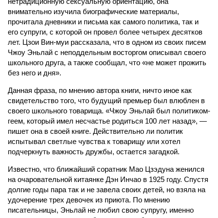
нетрадиционную сексуальную ориентацию, она
внимательно изучила биографические материалы,
прочитала дневники и письма как самого политика, так и
его супруги, с которой он провел более четырех десятков
лет. Цзои Вин-муи рассказала, что в одном из своих писем
Чжоу Эньлай с неподдельным восторгом описывал своего
школьного друга, а также сообщал, что «не может прожить
без него и дня».
Данная фраза, по мнению автора книги, ничто иное как
свидетельство того, что будущий премьер был влюблен в
своего школьного товарища. «Чжоу Эньлай был политиком-
геем, который имел несчастье родиться 100 лет назад», —
пишет она в своей книге. Действительно ли политик
испытывал светлые чувства к товарищу или хотел
подчеркнуть важность дружбы, остается загадкой.
Известно, что ближайший соратник Мао Цзэдуна женился
на очаровательной китаянке Дэн Инчао в 1925 году. Спустя
долгие годы пара так и не завела своих детей, но взяла на
удочерение трех девочек из приюта. По мнению
писательницы, Эньлай не любил свою супругу, именно