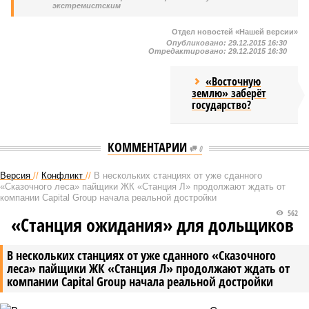
экстремистским
Отдел новостей «Нашей версии»
Опубликовано:
29.12.2015 16:30
Отредактировано:
29.12.2015 16:30
«Восточную
землю» заберёт
государство?
КОММЕНТАРИИ
0
Версия
//
Конфликт
//
В нескольких станциях от уже сданного
«Сказочного леса» пайщики ЖК «Станция Л» продолжают ждать от
компании Capital Group начала реальной достройки
562
«Станция ожидания» для дольщиков
В нескольких станциях от уже сданного «Сказочного
леса» пайщики ЖК «Станция Л» продолжают ждать от
компании Capital Group начала реальной достройки