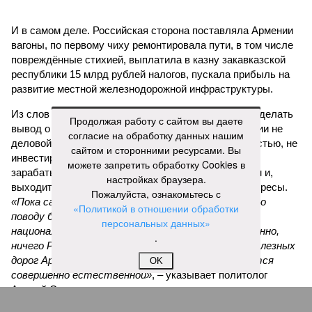
И в самом деле. Российская сторона поставляла Армении
вагоны, по первому чиху ремонтировала пути, в том числе
повреждённые стихией, выплатила в казну закавказской
республики 15 млрд рублей налогов, пускала прибыль на
развитие местной железнодорожной инфраструктуры.
Из слов Белозёрова и приведённых фактов легко сделать
Продолжая работу с сайтом вы даете
вывод о том, что ОАО «РЖД» занималось в Армении не
согласие на обработку данных нашим
деловой активностью, а сугубой благотворительностью, не
сайтом и сторонними ресурсами. Вы
инвестировало, а раздавало пожертвования, не
можете запретить обработку Cookies в
зарабатывало само, а давало зарабатывать другим и,
настройках браузера.
выходит, никак не гарантировало собственные интересы.
Пожалуйста, ознакомьтесь с
«Пока самая популярная в Армении точка зрения по
«Политикой в отношении обработки
поводу будущего железных дорог рес­публики –
персональных данных»
национализировать пути сообщения и, естественно,
.
ничего РЖД не компенсировать. Модернизация железных
дорог Армении за счёт России в Ереване считается
OK
совершенно естественной»
, – указывает политолог
Андрей Суздальцев.