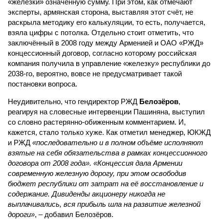
«железки» означенную сумму. При этом, как отмечают
эксперты, армянская сторона, выставляя этот счёт, не
раскрыла методику его калькуляции, то есть, получается,
взяла цифры с потолка. Отдельно стоит отметить, что
заключённый в 2008 году между Арменией и ОАО «РЖД»
концессионный договор, согласно которому российская
компания получила в управление «железку» республики до
2038-го, вероятно, вовсе не предусматривает такой
постановки вопроса.
Неудивительно, что гендиректор РЖД
Белозёров
,
реагируя на словесные интервенции Пашиняна, выступил
со словно растерянно-обиженным комментарием. И,
кажется, стало только хуже. Как отметил менеджер, ЮКЖД
и РЖД
«последовательно и в полном объёме исполняют
взятые на себя обязательства в рамках концессионного
договора от 2008 года». «Концессия дала Армении
современную железную дорогу, при этом освободив
бюджет республики от затрат на её восстановление и
содержание. Дивиденды акционеру никогда не
выплачивались, вся прибыль шла на развитие железной
дороги»
, – добавил Белозёров.