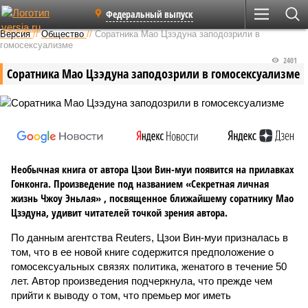
Федеральный выпуск
Версия
//
Общество
//
Соратника Мао Цзэдуна заподозрили в
гомосексуализме
2401
Соратника Мао Цзэдуна заподозрили в гомосексуализме
Необычная книга от автора Цзои Вин-муи появится на прилавках
Гонконга. Произведение под названием «Секретная личная
жизнь Чжоу Эньлая» , посвященное ближайшему соратнику Мао
Цзэдуна, удивит читателей точкой зрения автора.
По данным агентства Reuters, Цзои Вин-муи призналась в
том, что в ее новой книге содержится предположение о
гомосексуальных связях политика, женатого в течение 50
лет. Автор произведения подчеркнула, что прежде чем
прийти к выводу о том, что премьер мог иметь