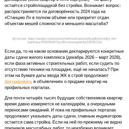
остаётся стройплощадкой без стройки. Возникает вопрос:
распространяется ли договорённость 2024 года на
«Станцию Л» в полном объёме или приоритет отдан
объектам мешей сложности и меньшего масштаба?
Источник: https://avaho.ru/novostroyka/moskva/uvao/lyublino/svetlyy-mir-
stantsiya-l/9303640/?ysclid=msemqdok6w326352116
Если да, то на каком основании декларируются конкретные
даты сдачи жилого комплекса (декабрь 2026 – март 2028),
если фаза активных строительных работ, если судить по
отсутствию техники на площадке, ещё не началась? При
этом на бумаге даты ввода ЖК в строй продолжают
фигурировать
в объявлениях о продаже квартир на
профильных порталах.
Для почти четырёх тысяч будущих собственников квартир
время давно измеряется не календарём, а очередными
переносами ожиданий. И пока на профильных порталах
продолжают указывать даты сдачи, главным индикатором
остается сама стройка. Если на ней по-прежнему не видно
признаков масштабных работ, то неизбежно возникает