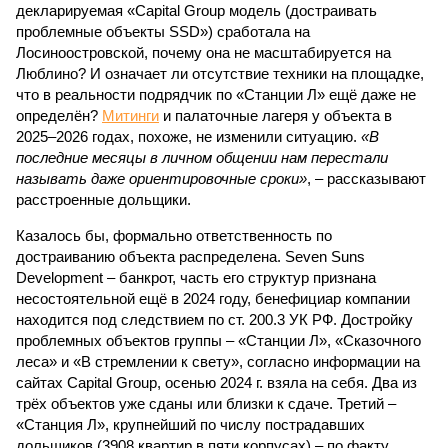
декларируемая «Capital Group модель (достраивать
проблемные объекты SSD») сработала на
Лосиноостровской, почему она не масштабируется на
Люблино? И означает ли отсутствие техники на площадке,
что в реальности подрядчик по «Станции Л» ещё даже не
определён?
Митинги
и палаточные лагеря у объекта в
2025–2026 годах, похоже, не изменили ситуацию.
«В
последние месяцы в личном общении нам перестали
называть даже ориентировочные сроки»
, – рассказывают
расстроенные дольщики.
Казалось бы, формально ответственность по
достраиванию объекта распределена. Seven Suns
Development – банкрот, часть его структур признана
несостоятельной ещё в 2024 году, бенефициар компании
находится под следствием по ст. 200.3 УК РФ. Достройку
проблемных объектов группы – «Станции Л», «Сказочного
леса» и «В стремлении к свету», согласно информации на
сайтах Capital Group, осенью 2024 г. взяла на себя. Два из
трёх объектов уже сданы или близки к сдаче. Третий –
«Станция Л», крупнейший по числу пострадавших
дольщиков (3908 квартир в пяти корпусах) – по факту