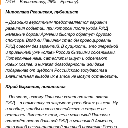
(74% – Вашингтону, 26% – Еревану).
Мирослава Регинская, публицист
– Довольно вероятным представляется вариант
развития событий, при котором после ухода РЖД
железные дороги Армении быстро обретут другого
спонсора. Вряд ли Пашинян стал бы провоцировать
РЖД совсем без гарантий. В сущности, это очередной
и привычный уже «слив» России бывшими союзниками.
Потерянные нами сателлиты ищут и обретают
новых хозяев, и никакая благодарность или даже
подаренная от щедрот Российского государства
значительная выгода их в этом не могут остановить.
Юрий Баранчик, политолог
– Понятно, почему Пашинян хочет отжать актив
РЖД – в отместку за закрытие российских рынков. Ну
и вообще, чтобы ничего российского в стране не
осталось. Вместе с тем, если маленький Пашинян
отожмёт актив большой РЖД в маленькой Армении,
то о какой результативной внешней политике России