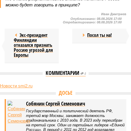
можно будет говорить в принципе?
Иван Дмитриев
Опубликовано:
08.08.2026 17:00
Отредактировано:
08.08.2026 17:00
Экс-президент
Посол ты на!
Финляндии
отказался признать
Россию угрозой для
Европы
КОММЕНТАРИИ
0
Новости smi2.ru
Версия
//
Конфликт
//
В нескольких станциях от уже сданного
«Сказочного леса» пайщики ЖК «Станция Л» продолжают ждать от
компании Capital Group начала реальной достройки
471
«Станция ожидания» для дольщиков
В нескольких станциях от уже сданного «Сказочного
леса» пайщики ЖК «Станция Л» продолжают ждать от