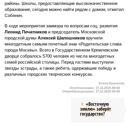
районы. Школы, предоставляющие высококачественное
образование, сегодня можно найти рядом с домом, отметил
Собянин.
В ходе мероприятия заммэра по вопросам соц. развития
Леонид Печатников
и председатель Московской
городской думы
Алексей Шапошников
вручили
многодетным семьям почетный знак «Родительская слава
города Москвы». Всего в Государственном Кремлевском
дворце собралось 5700 человек из числа многодетных
семей российской столицы. Перед гостями выступили
звезды эстрады, а также ребята, одержавшие победу в
различных городских творческих конкурсах.
Елена Краснова
Опубликовано:
17.11.2016 09:56
Отредактировано:
17.11.2016 09:56
«Восточную
землю» заберёт
государство?