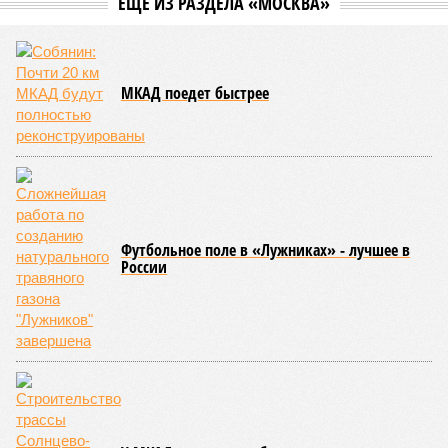
банкрот Seven Suns Development, та же
анонсированная
схема достройки через Capital Group осенью 2024 года, но
за прошедшие два года результатов, по словам дольщиков,
практически не видно. По
информации
из профильных
порталов, первую очередь ЖК строители обещают сдать к
декабрю 2026 г., вторую – к марту 2028-го. Но никто при
этом из кураторов стройки не задается вопросом: как эти
сроки должны материализоваться? На строительной
площадке, по свидетельствам дольщиков, регулярно
бывающих у забора, какая-либо техника отсутствует. Ни
бетононасосов, ни работающих кранов, ни признаков
мобилизации подрядчиков. При том, что до «декабря 2026»
осталось менее полугода.
Если в «Сказочном лесу» техзаказчик публично
отчитывался о поэтапной готовности – 90%, затем 97%, с
конкретными инженерными работами (усиление
монолитных конструкций, устранение проектных ошибок) –
то по «Станции Л» подобной публичной отчётности
дольщики не видят. Ни Capital Group, ни кураторы
строительства не подтверждают ни соблюдения графика
строительства, ни объёма фактически выполненных работ.