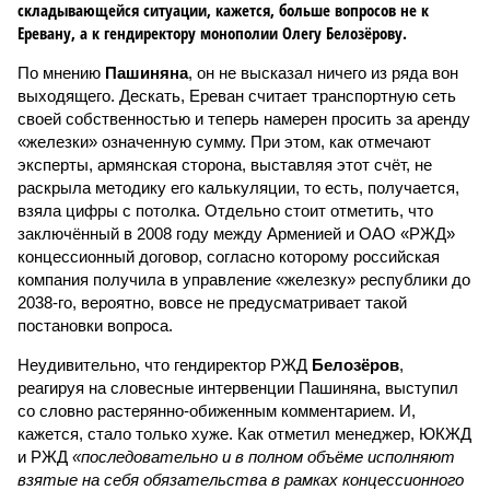
складывающейся ситуации, кажется, больше вопросов не к
Еревану, а к гендиректору монополии Олегу Белозёрову.
По мнению
Пашиняна
, он не высказал ничего из ряда вон
выходящего. Дескать, Ереван считает транспортную сеть
своей собственностью и теперь намерен просить за аренду
«железки» означенную сумму. При этом, как отмечают
эксперты, армянская сторона, выставляя этот счёт, не
раскрыла методику его калькуляции, то есть, получается,
взяла цифры с потолка. Отдельно стоит отметить, что
заключённый в 2008 году между Арменией и ОАО «РЖД»
концессионный договор, согласно которому российская
компания получила в управление «железку» республики до
2038-го, вероятно, вовсе не предусматривает такой
постановки вопроса.
Неудивительно, что гендиректор РЖД
Белозёров
,
реагируя на словесные интервенции Пашиняна, выступил
со словно растерянно-обиженным комментарием. И,
кажется, стало только хуже. Как отметил менеджер, ЮКЖД
и РЖД
«последовательно и в полном объёме исполняют
взятые на себя обязательства в рамках концессионного