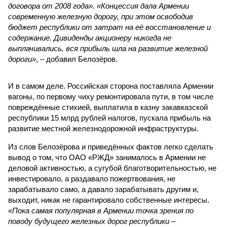
договора от 2008 года». «Концессия дала Армении
современную железную дорогу, при этом освободив
бюджет республики от затрат на её восстановление и
содержание. Дивиденды акционеру никогда не
выплачивались, вся прибыль шла на развитие железной
дороги»
, – добавил Белозёров.
И в самом деле. Российская сторона поставляла Армении
вагоны, по первому чиху ремонтировала пути, в том числе
повреждённые стихией, выплатила в казну закавказской
республики 15 млрд рублей налогов, пускала прибыль на
развитие местной железнодорожной инфраструктуры.
Из слов Белозёрова и приведённых фактов легко сделать
вывод о том, что ОАО «РЖД» занималось в Армении не
деловой активностью, а сугубой благотворительностью, не
инвестировало, а раздавало пожертвования, не
зарабатывало само, а давало зарабатывать другим и,
выходит, никак не гарантировало собственные интересы.
«Пока самая популярная в Армении точка зрения по
поводу будущего железных дорог рес­публики –