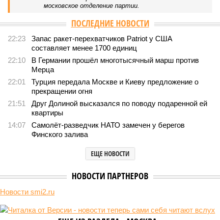
компании Capital Group начала реальной достройки
В нескольких станциях от уже сданного «Сказочного леса» пайщики ЖК
«Станция Л» продолжают ждать от компании Capital Group начала
реальной достройки (изображение сгенерировано ИИ)
Пока в Ярославском районе СВАО дольщики «Сказочного леса»
уже получают ключи – в мае 2026 года были получены
заключение о соответствии проектной документации и
разрешение на ввод жилищного комплекса в эксплуатацию –
совсем недалеко, в паре станций метро южнее, на Люблинской
улице, картина, можно сказать, прямо противоположная.
Сюжет:
Недвижимость
ЖК «Светлый мир «Станция Л»: та же группа компаний-