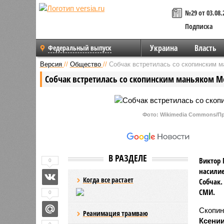
№29 от 03.08.
Подписка
Украина
Власть
Федеральный выпуск
Версия
//
Общество
//
Собчак встретилась со скопинским 
Собчак встретилась со скопинским маньяком 
Фото: Wikimedia Сommons/П
В РАЗДЕЛЕ
Виктор 
0
насилие
Когда все растает
Собчак.
СМИ.
0
Скопин
Реанимация трамваю
Ксени