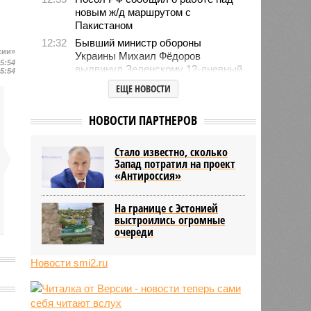
новым ж/д маршрутом с
Пакистаном
12:32
Бывший министр обороны
сии»
Украины Михаил Фёдоров
15:54
выдвинул Зеленскому 12-дневный
15:54
ультиматум
ЕЩЕ НОВОСТИ
12:18
Удары США лишь замедлили
ядерную программу Ирана
НОВОСТИ ПАРТНЕРОВ
12:07
Решивший сделать эвтаназию
блогер передумал из-за реакции
Стало известно, сколько
подписчиков
Запад потратил на проект
11:43
Итальянские аграрии забили
«Антироссия»
тревогу из-за засухи
На границе с Эстонией
выстроились огромные
очереди
Новости smi2.ru