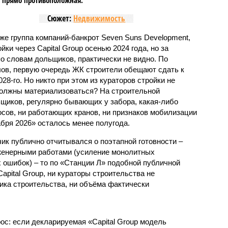
Сюжет:
Недвижимость
же группа компаний-банкрот Seven Suns Development,
ки через Capital Group осенью 2024 года, но за
о словам дольщиков, практически не видно. По
ов, первую очередь ЖК строители обещают сдать к
028-го. Но никто при этом из кураторов стройки не
 должны материализоваться? На строительной
щиков, регулярно бывающих у забора, какая-либо
осов, ни работающих кранов, ни признаков мобилизации
абря 2026» осталось менее полугода.
ик публично отчитывался о поэтапной готовности –
нженерными работами (усиление монолитных
 ошибок) – то по «Станции Л» подобной публичной
apital Group, ни кураторы строительства не
ка строительства, ни объёма фактически
с: если декларируемая «Capital Group модель