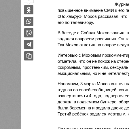
0
Журнал
повышенное внимание СМИ к его пе
«
По кайфу
». Мохов рассказал, что
его по телевизору.
В беседе с Собчак Мохов заявил, ч
задался вопросом россиянин. Он та
Так Мохов ответил на вопрос ведущ
Интервью с Моховым прокомменти
отметила, что он не похож на стере
«скромным, простеньким, сексуаль
эмоциональным, но и не интеллект
Напомним, 3 марта Мохов вышел на
году он со своей сообщницей похи
взаперти почти 4 года, подвергая 
держал в подземном бункере, обо
была беременна и родила двоих д
Третий ребёнок родился мёртвым, 