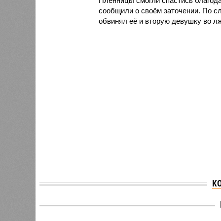
Пленницы смогли спастись благодар
сообщили о своём заточении. По сл
обвинял её и вторую девушку во лж
К