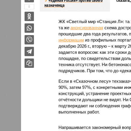
«Единая Россия» против своего
назначенца
0
ЖК «Светлый мир «Станция Л»: та 
та же
анонсированная
схема дострой
прошедшие два года результатов, п
информации
из профильных портал
декабрю 2026 г., вторую – к марту 2
задается вопросом: как эти сроки
площадке, по свидетельствам доль
техника отсутствует. Ни бетононас
подрядчиков. При том, что до «дек
Если в «Сказочном лесу» техзаказч
90%, затем 97%, с конкретными и
конструкций, устранение проектных
отчётности дольщики не видят. Ни C
подтверждают ни соблюдения графи
выполненных работ.
Напрашивается закономерный вопро