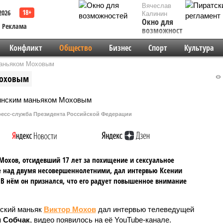
Вячеслав
2026
Калинин
Окно для
Реклама
возможностей
Конфликт
Общество
Бизнес
Спорт
Культура
маньяком Моховым
Моховым
ресс-служба Президента Российской Федерации
Мохов, отсидевший 17 лет за похищение и сексуальное
 над двумя несовершеннолетними, дал интервью Ксении
 В нём он признался, что его радует повышенное внимание
ский маньяк
Виктор Мохов
дал интервью телеведущей
и Собчак
, видео появилось на её YouTube-канале.