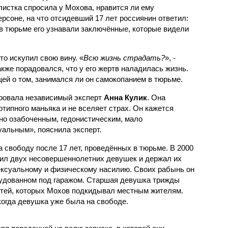
истка спросила у Мохова, нравится ли ему
рсоне, на что отсидевший 17 лет россиянин ответил:
 в тюрьме его узнавали заключённые, которые видели
то искупил свою вину. «
Всю жизнь страдать?
», -
кже порадовался, что у его жертв наладилась жизнь.
ей о том, занимался ли он самокопанием в тюрьме.
ровала независимый эксперт
Анна Кулик
. Она
отипного маньяка и не вселяет страх. Он кажется
но озабоченным, гедонистическим, мало
уальным», пояснила эксперт.
 свободу после 17 лет, проведённых в тюрьме. В 2000
тил двух несовершеннолетних девушек и держал их
сексуальному и физическому насилию. Своих рабынь он
рудованном под гаражом. Старшая девушка трижды
етей, которых Мохов подкидывал местным жителям.
когда девушка уже была на свободе.