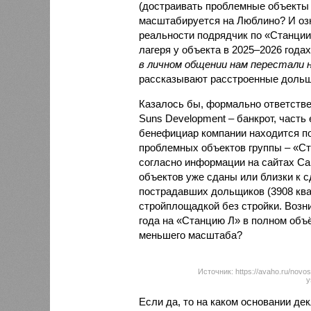
(достраивать проблемные объекты 
масштабируется на Люблино? И озн
реальности подрядчик по «Станци
лагеря у объекта в 2025–2026 года
в личном общении нам перестали 
рассказывают расстроенные дольщ
Казалось бы, формально ответстве
Suns Development – банкрот, часть 
бенефициар компании находится под
проблемных объектов группы – «Ста
согласно информации на сайтах Capi
объектов уже сданы или близки к с
пострадавших дольщиков (3908 квар
стройплощадкой без стройки. Возни
года на «Станцию Л» в полном объ
меньшего масштаба?
Источник: https://avaho.ru/novos
y
Если да, то на каком основании д