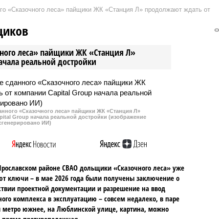
ого «Сказочного леса» пайщики ЖК «Станция Л» продолжают ждать от
щиков
чного леса» пайщики ЖК «Станция Л»
начала реальной достройки
данного «Сказочного леса» пайщики ЖК «Станция Л»
ital Group начала реальной достройки (изображение
сгенерировано ИИ)
Ярославском районе СВАО дольщики «Сказочного леса» уже
т ключи – в мае 2026 года были получены заключение о
ствии проектной документации и разрешение на ввод
го комплекса в эксплуатацию – совсем недалеко, в паре
 метро южнее, на Люблинской улице, картина, можно
, прямо противоположная.