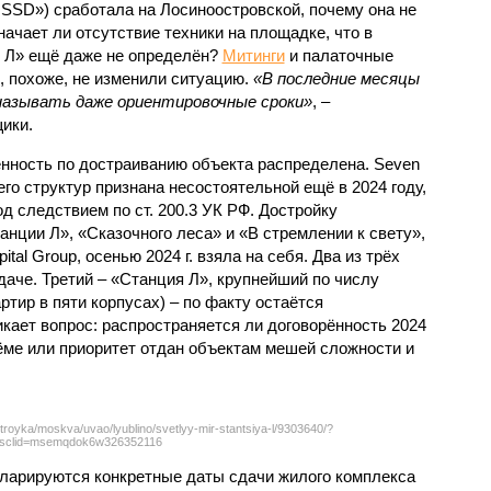
SSD») сработала на Лосиноостровской, почему она не
ачает ли отсутствие техники на площадке, что в
и Л» ещё даже не определён?
Митинги
и палаточные
х, похоже, не изменили ситуацию.
«В последние месяцы
называть даже ориентировочные сроки»
, –
ики.
нность по достраиванию объекта распределена. Seven
его структур признана несостоятельной ещё в 2024 году,
 следствием по ст. 200.3 УК РФ. Достройку
нции Л», «Сказочного леса» и «В стремлении к свету»,
tal Group, осенью 2024 г. взяла на себя. Два из трёх
даче. Третий – «Станция Л», крупнейший по числу
тир в пяти корпусах) – по факту остаётся
кает вопрос: распространяется ли договорённость 2024
ёме или приоритет отдан объектам мешей сложности и
troyka/moskva/uvao/lyublino/svetlyy-mir-stantsiya-l/9303640/?
sclid=msemqdok6w326352116
екларируются конкретные даты сдачи жилого комплекса