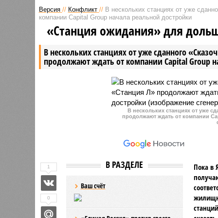
Версия
//
Конфликт
//
В нескольких станциях от уже сданн
компании Capital Group начала реальной достройки
«Станция ожидания» для доль
В нескольких станциях от уже сданного «Сказо
продолжают ждать от компании Capital Group 
В нескольких станциях от уже с
продолжают ждать от компании Cap
В РАЗДЕЛЕ
Пока в 
1
получаю
Ваш счёт
соответ
жилищно
0
станций
сказать