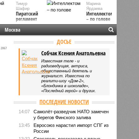
Тимур
Марина
Шафир
Ярдаева
Пиратский
Интеллектом
регламент
– по голове
Москва
ДОСЬЕ
2067
Собчак Ксения Анатольевна
Известная теле - и
радиоведущая, актриса,
общественный деятель и
журналист. Известна по
реалити-шоу «Дом-2»,
«Блондинка в шоколаде»,
«Последний герой» и других.
ПОСЛЕДНИЕ НОВОСТИ
14:07
Самолёт-разведчик НАТО замечен
у берегов Финского залива
13:45
Евросоюз нарастил импорт СПГ из
России
13:32
Спасатель рассказала о плане