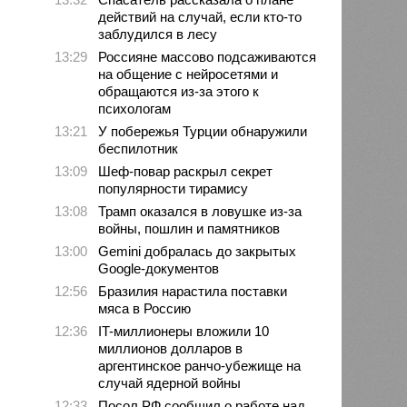
действий на случай, если кто-то
заблудился в лесу
13:29
Россияне массово подсаживаются
на общение с нейросетями и
обращаются из-за этого к
психологам
13:21
У побережья Турции обнаружили
беспилотник
13:09
Шеф-повар раскрыл секрет
популярности тирамису
13:08
Трамп оказался в ловушке из-за
войны, пошлин и памятников
13:00
Gemini добралась до закрытых
Google-документов
12:56
Бразилия нарастила поставки
мяса в Россию
12:36
IT-миллионеры вложили 10
миллионов долларов в
аргентинское ранчо-убежище на
случай ядерной войны
12:33
Посол РФ сообщил о работе над