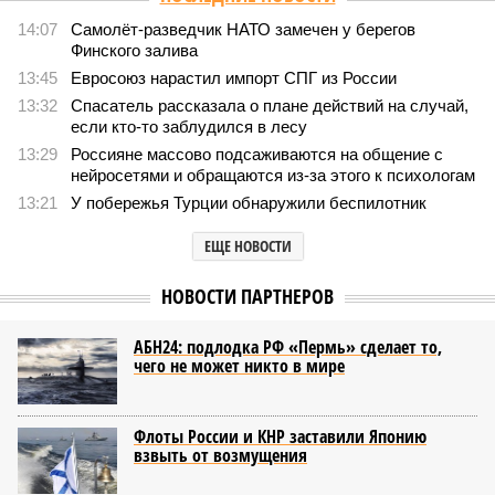
14:07
Самолёт-разведчик НАТО замечен у берегов
Финского залива
13:45
Евросоюз нарастил импорт СПГ из России
13:32
Спасатель рассказала о плане действий на случай,
если кто-то заблудился в лесу
13:29
Россияне массово подсаживаются на общение с
нейросетями и обращаются из-за этого к психологам
13:21
У побережья Турции обнаружили беспилотник
ЕЩЕ НОВОСТИ
НОВОСТИ ПАРТНЕРОВ
АБН24: подлодка РФ «Пермь» сделает то,
чего не может никто в мире
Флоты России и КНР заставили Японию
взвыть от возмущения