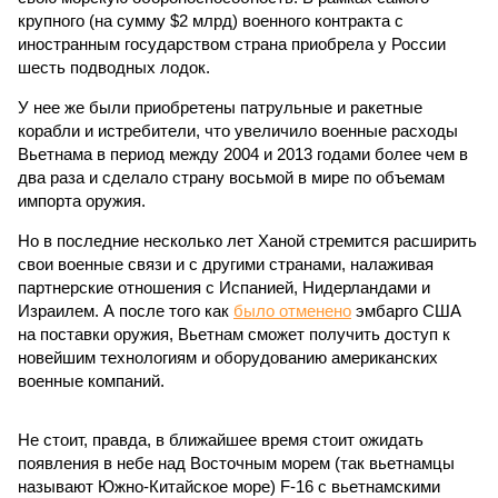
крупного (на сумму $2 млрд) военного контракта с
иностранным государством страна приобрела у России
шесть подводных лодок.
У нее же были приобретены патрульные и ракетные
корабли и истребители, что увеличило военные расходы
Вьетнама в период между 2004 и 2013 годами более чем в
два раза и сделало страну восьмой в мире по объемам
импорта оружия.
Но в последние несколько лет Ханой стремится расширить
свои военные связи и с другими странами, налаживая
партнерские отношения с Испанией, Нидерландами и
Израилем. А после того как
было отменено
эмбарго США
на поставки оружия, Вьетнам сможет получить доступ к
новейшим технологиям и оборудованию американских
военные компаний.
Не стоит, правда, в ближайшее время стоит ожидать
появления в небе над Восточным морем (так вьетнамцы
называют Южно-Китайское море) F-16 с вьетнамскими