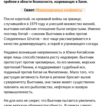
проблем в области безопасности, назревающих в Ханое.
Сюжет:
Международные конфликты
После короткой, но кровавой войны на границе,
случившейся в 1979 году и унесшей множество жизней,
вьетнамо-китайские отношения были непростыми. Именно
поэтому Китай – союзник Вьетнама в войне против
Соединенных Штатов – все чаще рассматривается в
качестве доминирующего, а порой и угрожающего соседа.
Недавно возникшая напряженность в Южно-Китайском
море лишь способствовала росту недоверия. Вьетнам
протестует против чрезмерных, по его мнению, морских
претензий Пекина, и поддерживает судебный иск,
поданный против Китая на Филиппинах. Мало того, что
растущая активность Китая в регионе бросает вызов
суверенитету Вьетнама, она также может существенно
повлиять на его рыболовство, нефтяную и газовую
промышленность.
Ни для кого не секрет, что Вьетнам пытается увеличить
свою морскую обороноспособность. В рамках самого