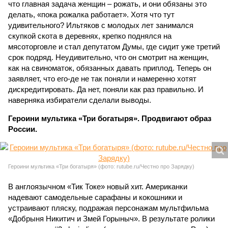
что главная задача женщин – рожать, и они обязаны это
делать, «пока рожалка работает». Хотя что тут
удивительного? Ильтяков с молодых лет занимался
скупкой скота в деревнях, крепко поднялся на
мясоторговле и стал депутатом Думы, где сидит уже третий
срок подряд. Неудивительно, что он смотрит на женщин,
как на свиноматок, обязанных давать приплод. Теперь он
заявляет, что его-де не так поняли и намеренно хотят
дискредитировать. Да нет, поняли как раз правильно. И
наверняка избиратели сделали выводы.
Героини мультика «Три богатыря». Продвигают образ
России.
Героини мультика «Три богатыря» (фото: rutube.ru/Честно про Зарядку)
В англоязычном «Тик Токе» новый хит. Американки
надевают самодельные сарафаны и кокошники и
устраивают пляску, подражая персонажам мультфильма
«Добрыня Никитич и Змей Горыныч». В результате ролики