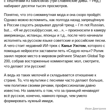
с хештегами #3 slavicdivas (три славянские дивы. – Ред.)
набирают десятки тысяч просмотров.
Понятно, что это сиюминутная мода и она скоро пройдёт.
Однако можно вспомнить, как полгода назад запрещённую
в России соцсеть разрывал другой тренд – I`m not Russian,
but…
«Я не русский/русская, но…»
, – произносили в камеру
американцы, испанцы, японцы и т.д., после чего начинали
исполнять на русском языке советские и российские песни.
А чего стоит недавний ИИ-трюк с
Канье Уэстом
, которого с
помощью нейросети заставили петь «Седую ночь»? Ролик
занял первое место в мировом рейтинге Shazam Global Top
200, собрав восторженные комментарии: мол, смотрите,
что делают эти русские!
А ведь из таких мелочей и складывается отношение к
стране. То, что мультики с песнями часто делают больше,
чем политики своими речами, профессионалам давно
известно. Но заявлять о том, что за границей ненавидят
всё русское, конечно, намного проще, чем умело
формировать нужный имидж.
Иван Дмитриев