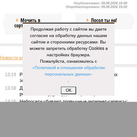
Опубликовано:
09.08.2026 15:00
Отредактировано:
09.08.2026 15:00
Мочить в
Посол ты на!
сортире
Продолжая работу с сайтом вы даете
согласие на обработку данных нашим
сайтом и сторонними ресурсами. Вы
КОММЕНТАРИИ
0
можете запретить обработку Cookies в
настройках браузера.
Новости smi2.ru
Пожалуйста, ознакомьтесь с
Версия
//
Украина
//
Киев перешёл к террору гражданских, пора давать
«Политикой в отношении обработки
адекватный ответ
персональных данных»
45
Мочить в сортире
.
OK
Киев перешёл к террору гражданских, пора давать
адекватный ответ