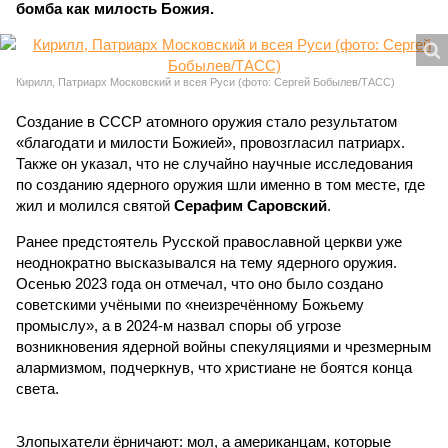
бомба как милость Божия.
Кирилл, Патриарх Московский и всея Руси (фото: Сергей Бобылев/ТАСС)
Создание в СССР атомного оружия стало результатом
«благодати и милости Божией», провозгласил патриарх.
Также он указал, что не случайно научные исследования
по созданию ядерного оружия шли именно в том месте, где
жил и молился святой
Серафим Саровский
.
Ранее предстоятель Русской православной церкви уже
неоднократно высказывался на тему ядерного оружия.
Осенью 2023 года он отмечал, что оно было создано
советскими учёными по «неизречённому Божьему
промыслу», а в 2024-м назвал споры об угрозе
возникновения ядерной войны спекуляциями и чрезмерным
алармизмом, подчеркнув, что христиане не боятся конца
света.
Злопыхатели ёрничают: мол, а американцам, которые