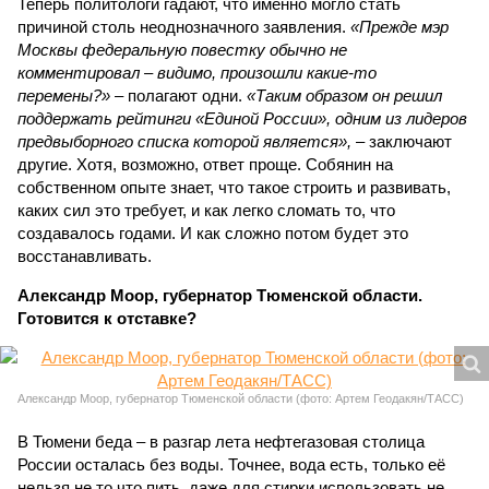
Теперь политологи гадают, что именно могло стать
причиной столь неоднозначного заявления.
«Прежде мэр
Москвы федеральную повестку обычно не
комментировал – видимо, произошли какие-то
перемены?»
– полагают одни.
«Таким образом он решил
поддержать рейтинги «Единой России», одним из лидеров
предвыборного списка которой является»,
– заключают
другие. Хотя, возможно, ответ проще. Собянин на
собственном опыте знает, что такое строить и развивать,
каких сил это требует, и как легко сломать то, что
создавалось годами. И как сложно потом будет это
восстанавливать.
Александр Моор, губернатор Тюменской области.
Готовится к отставке?
Александр Моор, губернатор Тюменской области (фото: Артем Геодакян/ТАСС)
В Тюмени беда – в разгар лета нефтегазовая столица
России осталась без воды. Точнее, вода есть, только её
нельзя не то что пить, даже для стирки использовать не