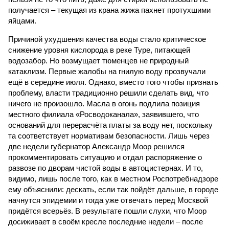
получается – текущая из крана жижа пахнет протухшими
яйцами.
Причиной ухудшения качества воды стало критическое
снижение уровня кислорода в реке Туре, питающей
водозабор. Но возмущает тюменцев не природный
катаклизм. Первые жалобы на гнилую воду прозвучали
ещё в середине июля. Однако, вместо того чтобы признать
проблему, власти традиционно решили сделать вид, что
ничего не произошло. Масла в огонь подлила позиция
местного филиала «Росводоканала», заявившего, что
оснований для перерасчёта платы за воду нет, поскольку
та соответствует нормативам безопасности. Лишь через
две недели губернатор Александр Моор решился
прокомментировать ситуацию и отдал распоряжение о
развозе по дворам чистой воды в автоцистернах. И то,
видимо, лишь после того, как в местном Роспотребнадзоре
ему объяснили: дескать, если так пойдёт дальше, в городе
начнутся эпидемии и тогда уже отвечать перед Москвой
придётся всерьёз. В результате пошли слухи, что Моор
досиживает в своём кресле последние недели – после