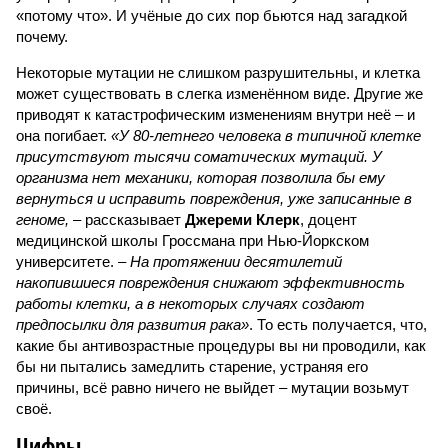
«потому что». И учёные до сих пор бьются над загадкой
почему.
Некоторые мутации не слишком разрушительны, и клетка
может существовать в слегка изменённом виде. Другие же
приводят к катастрофическим изменениям внутри неё – и
она погибает.
«У 80-летнего человека в типичной клетке
присутствуют тысячи соматических мутаций. У
организма нет механики, которая позволила бы ему
вернуться и исправить повреждения, уже записанные в
геноме,
– рассказывает
Джереми Клерк
, доцент
медицинской школы Гроссмана при Нью-Йоркском
университете.
– На протяжении десятилетий
накопившиеся повреждения снижают эффективность
работы клетки, а в некоторых случаях создают
предпосылки для развития рака»
. То есть получается, что,
какие бы антивозрастные процедуры вы ни проводили, как
бы ни пытались замедлить старение, устраняя его
причины, всё равно ничего не выйдет – мутации возьмут
своё.
Цифры