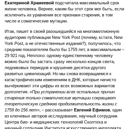
Екатериной Храмеевой
подсчитала максимальный срок
жизни человека. Вернее, каким бы этот срок мог быть, если
исключить из уравнения все признаки старения, в том
числе и соматические мутации.
Итак, пишет в своей разошедшейся на многомиллионную
аудиторию публикации New York Post (почему, кстати, New
York Post, а не отечественные издания?), получилось, что
средним показателем было бы 1759 лет, а максимальным –
29 921 год. Неплохо: одному-единственному человеку
можно было бы застать сразу несколько концов света,
ледниковых периодов и крушение десятка-другого
развитых цивилизаций. Но мы снова возвращаемся к
катастрофическим изменениям в ДНК, которые начисто
вычёркивают эти цифры из всех возможных вариантов
долголетия.
«При устранении всех остальных причин
старения только соматические мутации сокращают
теоретическую среднюю продолжительность жизни с
1759 до 156 лет»
, – рассказывает
Евгений Ефимов
, один
из ключевых авторов исследования, научный сотрудник
Центра био- и медицинских технологий Сколтеха и
научный сотрудник Института искусственного интеллекта