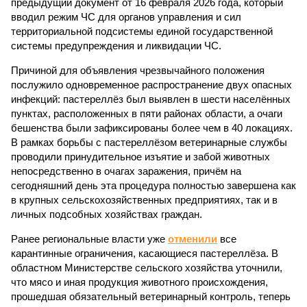
предыдущий документ от 16 февраля 2026 года, который
вводил режим ЧС для органов управления и сил
территориальной подсистемы единой государственной
системы предупреждения и ликвидации ЧС.
Причиной для объявления чрезвычайного положения
послужило одновременное распространение двух опасных
инфекций: пастереллёз был выявлен в шести населённых
пунктах, расположенных в пяти районах области, а очаги
бешенства были зафиксированы более чем в 40 локациях.
В рамках борьбы с пастереллёзом ветеринарные службы
проводили принудительное изъятие и забой животных
непосредственно в очагах заражения, причём на
сегодняшний день эта процедура полностью завершена как
в крупных сельскохозяйственных предприятиях, так и в
личных подсобных хозяйствах граждан.
Ранее региональные власти уже
отменили
все
карантинные ограничения, касающиеся пастереллёза. В
областном Министерстве сельского хозяйства уточнили,
что мясо и иная продукция животного происхождения,
прошедшая обязательный ветеринарный контроль, теперь