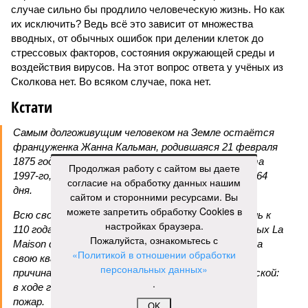
случае сильно бы продлило человеческую жизнь. Но как
их исключить? Ведь всё это зависит от множества
вводных, от обычных ошибок при делении клеток до
стрессовых факторов, состояния окружающей среды и
воздействия вирусов. На этот вопрос ответа у учёных из
Сколкова нет. Во всяком случае, пока нет.
Кстати
Самым долгоживущим человеком на Земле остаётся
француженка Жанна Кальман, родившаяся 21 февраля
1875 года в Арле и там же скончавшаяся 4 августа
Продолжая работу с сайтом вы даете
1997-го, – на момент смерти ей было 122 года и 164
согласие на обработку данных нашим
дня.
сайтом и сторонними ресурсами. Вы
можете запретить обработку Cookies в
Всю свою жизнь она прожила в родном городе, лишь к
настройках браузера.
110 годам решившись на переезд в дом престарелых La
Пожалуйста, ознакомьтесь с
Maison du Lac, где через 12 лет и умерла. Покидала
«Политикой в отношении обработки
свою квартиру она без особого удовольствия, но
персональных данных»
причина расставания с родной обителью была веской:
.
в ходе готовки женщина случайно устроила дома
пожар.
OK