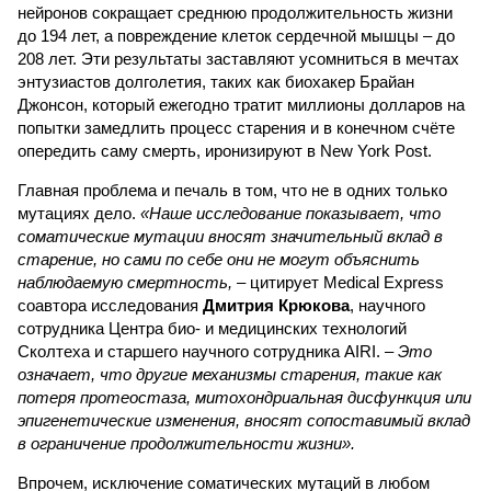
нейронов сокращает среднюю продолжительность жизни
до 194 лет, а повреждение клеток сердечной мышцы – до
208 лет. Эти результаты заставляют усомниться в мечтах
энтузиастов долголетия, таких как биохакер Брайан
Джонсон, который ежегодно тратит миллионы долларов на
попытки замедлить процесс старения и в конечном счёте
опередить саму смерть, иронизируют в New York Post.
Главная проблема и печаль в том, что не в одних только
мутациях дело.
«Наше исследование показывает, что
соматические мутации вносят значительный вклад в
старение, но сами по себе они не могут объяснить
наблюдаемую смертность, –
цитирует Medical Express
соавтора исследования
Дмитрия Крюкова
, научного
сотрудника Центра био- и медицинских технологий
Сколтеха и старшего научного сотрудника AIRI. –
Это
означает, что другие механизмы старения, такие как
потеря протеостаза, митохондриальная дисфункция или
эпигенетические изменения, вносят сопоставимый вклад
в ограничение продолжительности жизни».
Впрочем, исключение соматических мутаций в любом