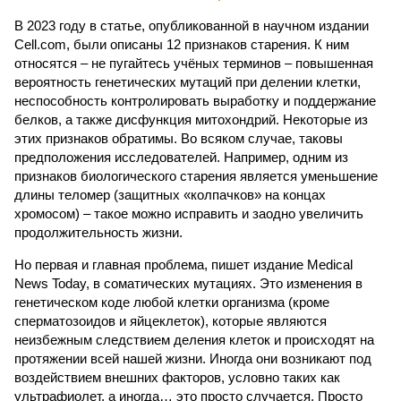
В 2023 году в статье, опубликованной в научном издании
Cell.com, были описаны 12 признаков старения. К ним
относятся – не пугайтесь учёных терминов – повышенная
вероятность генетических мутаций при делении клетки,
неспособность контролировать выработку и поддержание
белков, а также дисфункция митохондрий. Некоторые из
этих признаков обратимы. Во всяком случае, таковы
предположения исследователей. Например, одним из
признаков биологического старения является уменьшение
длины теломер (защитных «колпачков» на концах
хромосом) – такое можно исправить и заодно увеличить
продолжительность жизни.
Но первая и главная проблема, пишет издание Medical
News Today, в соматических мутациях. Это изменения в
генетическом коде любой клетки организма (кроме
сперматозоидов и яйцеклеток), которые являются
неизбежным следствием деления клеток и происходят на
протяжении всей нашей жизни. Иногда они возникают под
воздействием внешних факторов, условно таких как
ультрафиолет, а иногда… это просто случается. Просто