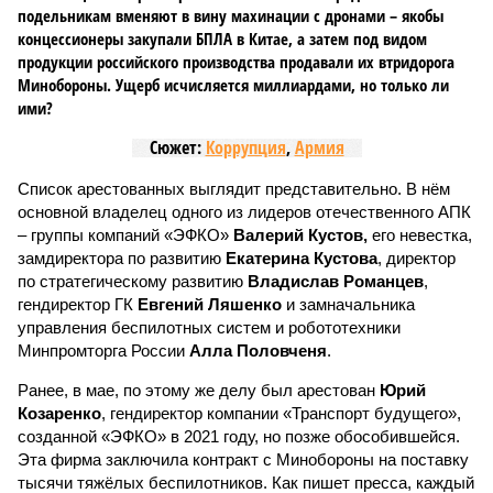
подельникам вменяют в вину махинации с дронами – якобы
концессионеры закупали БПЛА в Китае, а затем под видом
продукции российского производства продавали их втридорога
Минобороны. Ущерб исчисляется миллиардами, но только ли
ими?
Сюжет:
Коррупция
,
Армия
Список арестованных выглядит представительно. В нём
основной владелец одного из лидеров отечественного АПК
– группы компаний «ЭФКО»
Валерий Кустов,
его невестка,
замдиректора по развитию
Екатерина Кустова
, директор
по стратегическому развитию
Владислав Романцев
,
гендиректор ГК
Евгений Ляшенко
и замначальника
управления беспилотных систем и робототехники
Минпромторга России
Алла Половченя
.
Ранее, в мае, по этому же делу был арестован
Юрий
Козаренко
, гендиректор компании «Транспорт будущего»,
созданной «ЭФКО» в 2021 году, но позже обособившейся.
Эта фирма заключила контракт с Минобороны на поставку
тысячи тяжёлых беспилотников. Как пишет пресса, каждый