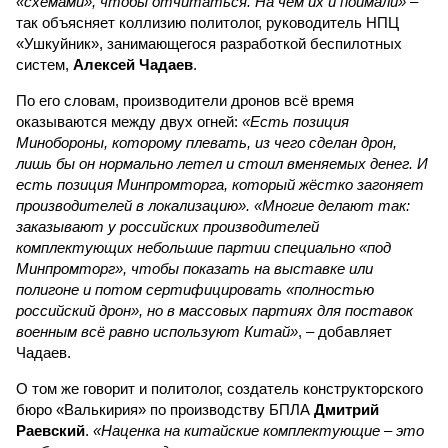
«схемами», чтобы отчитаться. На чём их и поймали»
–
так объясняет коллизию политолог, руководитель НПЦ
«Ушкуйник», занимающегося разработкой беспилотных
систем,
Алексей Чадаев
.
По его словам, производители дронов всё время
оказываются между двух огней:
«Есть позиция
Минобороны, которому плевать, из чего сделан дрон,
лишь бы он нормально летел и стоил вменяемых денег. И
есть позиция Минпромторга, который жёстко загоняет
производителей в локализацию». «Многие делают так:
заказывают у российских производителей
комплектующих небольшие партии специально «под
Минпромторг», чтобы показать на выставке или
полигоне и потом сертифицировать «полностью
российский дрон», но в массовых партиях для поставок
военным всё равно используют Китай»
, – добавляет
Чадаев.
О том же говорит и политолог, создатель конструкторского
бюро «Валькирия» по производству БПЛА
Дмитрий
Раевский
.
«Наценка на китайские комплектующие – это