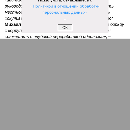
«Политикой в отношении обработки
руководством России, готовым деньгами поощрять
персональных данных»
местное производство беспилотников, и ринулись
.
«окучивать новую тему»,
– комментирует политолог
Михаил Юспа
.
«В итоге мы приходим к тому, что борьбу
OK
с коррупцией самыми жёсткими мерами мы должны
совмещать с глубокой переработкой идеологии»
, –
резюмирует эксперт.
Вадим Трухачёв, политолог
– Стоит ли удивляться тому, что импортозамещение по
ряду промышленной продукции или провалилось, или
оказалось недостаточным. В условиях военного времени
тут явно речь должна идти не просто о хищениях. Как и в
случае с белгородскими, курскими и брянскими
чиновниками, «распилившими» укрепления по границе с
Украиной.
Александр Коц, военкор
– Ущерб, который их деятельность нанесла воюющей
армии, измерить невозможно. В войсках больше дембеля