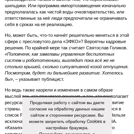
шильдики. Или программа импортозамещения изначально
предполагалась как чистой воды очковтирательство, или
ответственные за неё люди предпочитали не ограничивать
себя в сроках на её реализацию.
Но, может быть, что-то начнёт решительно меняться в этой
сфере с пресловутого дела «ЭФКО»? Вероятны кадровые
решения. По крайней мере так считает Святослав Голиков.
«Половченя, как замглавы управления беспилотных
систем и робототехники, выглядит пока всё же не
столько крышей, сколько ситуативной козой отпущения.
Посмотрим, будет ли дальнейшее развитие. Хотелось
бы»
, – указывает публицист.
Но ведь также назрели и изменения в самом образе
мыслей тех, кто принимает решения, и тех, кто располагает
Продолжая работу с сайтом вы даете
ресурсами, которые бы неплохо уже пустить на развитие
согласие на обработку данных нашим
страны. Кстати, в этом году Валерий Кустов пробился в
сайтом и сторонними ресурсами. Вы
список Forbes и стал долларовым миллиардером. Нельзя
можете запретить обработку Cookies в
исключать, в том числе за счёт манипуляций с БПЛА.
настройках браузера.
«Казалось бы, «ЭФКО» приносит хороший доход, но
Пожалуйста, ознакомьтесь с
капиталисты увидели новую нишу, открытую