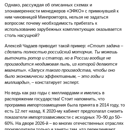
Однако, рассуждая об описанных схемах и
злонамеренности менеджеров «ЭФКО» с примкнувшей к
ним чиновницей Минпромторга, нельзя не задаться
вопросом: почему необходимость прибегать к
использованию зарубежных комплектующих оказывается
столь насущной?
Алексей Чадаев приводит такой пример:
«Стоит задача –
сделать полностью российский моторчик. Ты можешь
выточить ротор и статор, но в России вообще не
производится неодимовая пыль, из которой делаются
магниты». «Запуск такого производства, чтобы оно
было экономически эффективным, – это годы и
миллиарды»
, – констатирует эксперт.
Но ведь как раз годы с миллиардами и имелись в
распоряжении государства! Стоит напомнить, что
программа импортозамещения была принята в 2014 году, то
есть 12 лет назад. К 2020-му кабинет предполагал снизить
показатели импортозависимости с исходных 70–90 до 50–
60%. На дворе 2026-й – во многих отечественных отраслях
производители только и заняты тем, что переклеивают