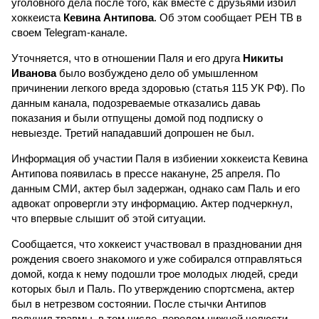
уголовного дела после того, как вместе с друзьями избил
хоккеиста
Кевина Антипова
. Об этом сообщает РЕН ТВ в
своем Telegram-канале.
Уточняется, что в отношении Паля и его друга
Никиты
Иванова
было возбуждено дело об умышленном
причинении легкого вреда здоровью (статья 115 УК РФ). По
данным канала, подозреваемые отказались даваь
показания и были отпущены домой под подписку о
невыезде. Третий нападавший допрошен не был.
Информация об участии Паля в избиении хоккеиста Кевина
Антипова появилась в прессе накануне, 25 апреля. По
данным СМИ, актер был задержан, однако сам Паль и его
адвокат опровергли эту информацию. Актер подчеркнул,
что впервые слышит об этой ситуации.
Сообщается, что хоккеист участвовал в праздновании дня
рождения своего знакомого и уже собирался отправляться
домой, когда к нему подошли трое молодых людей, среди
которых был и Паль. По утверждению спортсмена, актер
был в нетрезвом состоянии. После стычки Антипов
получил травмы, в том числе, перелом нижней челюсти.