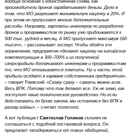
вообще основная и единственная схема, как
производители дронов зарабатывают деньги. Дело в
том, что МО разрешает минимальную наценку в 20%. И
при этом не пропускает многие дополнительные
расходы. Например, зарплаты инженеров по разработке
дронов и программистов по рынку уже приближаются к
500 тыс. рублей в месяц. А МО пропускает максимум 160
тысяч»,
– рассказывает эксперт. Чтобы обойти эти
ограничения, предприятия
«делают наценку на китайские
комплектующие в 300–700% и из полученной
сверхприбыли доплачивают инженерам и программистам
то, что МО отказывается платить. Ну и часть этой
прибыли оседает в кармане собственника предприятия»
,
– говорит Раевский.
«Скажу сразу – сажать можно всех.
Весь ВПК. Потому что так делают все. Уж не знаю, как
поступит наше политическое руководство. Но если
действовать по букве закона, мы останемся без ВПК в
разгар войны»
, – считает политолог.
А вот публицист
Святослав Голиков
склонен не
соглашаться с подобной постановкой вопроса. Он
предлагает
«воздержаться от таких обобщений,