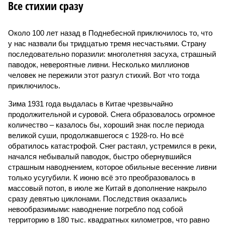
Все стихии сразу
Около 100 лет назад в Поднебесной приключилось то, что
у нас назвали бы тридцатью тремя несчастьями. Страну
последовательно поразили: многолетняя засуха, страшный
паводок, невероятные ливни. Несколько миллионов
человек не пережили этот разгул стихий. Вот что тогда
приключилось.
Зима 1931 года выдалась в Китае чрезвычайно
продолжительной и суровой. Снега образовалось огромное
количество – казалось бы, хороший знак после периода
великой суши, продолжавшегося с 1928-го. Но всё
обратилось катастрофой. Снег растаял, устремился в реки,
начался небывалый паводок, быстро обернувшийся
страшным наводнением, которое обильные весенние ливни
только усугубили. К июню всё это преобразовалось в
массовый потоп, в июле же Китай в дополнение накрыло
сразу девятью циклонами. Последствия оказались
невообразимыми: наводнение погребло под собой
территорию в 180 тыс. квадратных километров, что равно