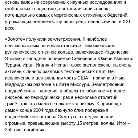
основываясь на современных научных исследованиях и
глобальных тенденциях, составили свой список
потенциально самых смертоносных стихийных бедствий,
угрожающих человечеству непосредственно сейчас, в XXI
веке.
«Золото» получили землетрясения. К наиболее
сейсмоопасным регионам относится Тихоокеанское
вулканическое огненное кольцо, включающее Индонезию,
Японию и западное побережье Северной и Южной Америки.
Турция, Иран, Индия и Непал также расположены на очень
активных линиях разломов тектонических плит. Не
исключение и центральная часть США – причина в Нью-
Мадридском разломе в штате Миссури. Землетрясения
средней силы – явление, в общем-то, обычное и вполне
сносное, но периодически, раз в несколько столетий,
трясёт так, что мало не покажется никому. К примеру, в
самом конце 2004 года бахнуло близ побережья
индонезийского острова Суматра, а следом пошли
огромные, превышающие высоту 15 метров, волны. Итог –
250 тыс. погибших.