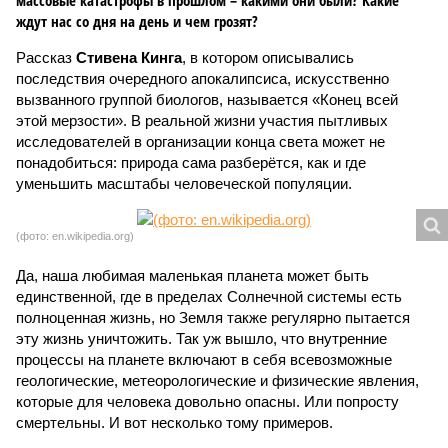
массовые катастрофы в прошлом – какими они были? Какие
ждут нас со дня на день и чем грозят?
Рассказ
Стивена Кинга
, в котором описывались
последствия очередного апокалипсиса, искусственно
вызванного группой биологов, называется «Конец всей
этой мерзости». В реальной жизни участия пытливых
исследователей в организации конца света может не
понадобиться: природа сама разберётся, как и где
уменьшить масштабы человеческой популяции.
(фото: en.wikipedia.org)
Да, наша любимая маленькая планета может быть
единственной, где в пределах Солнечной системы есть
полноценная жизнь, но Земля также регулярно пытается
эту жизнь уничтожить. Так уж вышло, что внутренние
процессы на планете включают в себя всевозможные
геологические, метеорологические и физические явления,
которые для человека довольно опасны. Или попросту
смертельны. И вот несколько тому примеров.