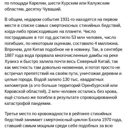
по площади Карелии, шести Курским или Калужским
областям, десятку Чуваший.
В общем, недаром события 1931-го находятся на первом
месте в списке самых смертоносных стихийных бедствий,
когда-либо происходивших на планете. Число
пострадавших в тот год достигло 53 млн человек, число
погибших, по некоторым оценкам, составило 4 миллиона.
Впрочем, для Китая подобное не в новинку. Так, в сентябре
1887 года вода прорвала многочисленные дамбы на реке
Хуанхэ и быстро залила почти весь Северный Китай, так
как местность там довольно низменная, и потоп просто не
встречал препятствий на своём пути, уничтожая деревни и
целые города. Водой залило 130 тыс. квадратных
километров (а это больше территорий Оренбургской или
Кировской областей), 2 млн человек остались без крова,
ещё столько же погибли в результате спровоцированной
катастрофой пандемии.
Третье место по кровожадности в рейтинге стихийных
бедствий занимает смертоносный циклон Бхола 1970 года,
ставший самым мощным среди себе подобных за всю