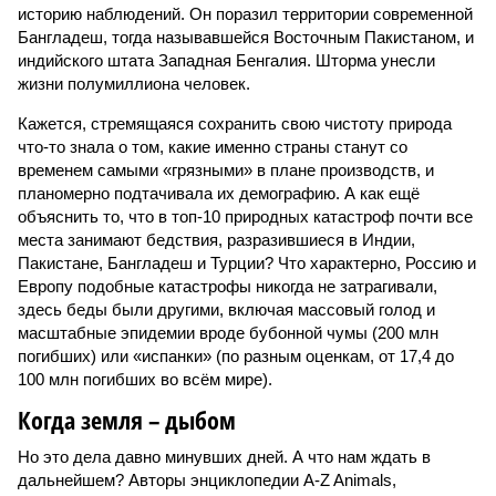
историю наблюдений. Он поразил территории современной
Бангладеш, тогда называвшейся Восточным Пакистаном, и
индийского штата Западная Бенгалия. Шторма унесли
жизни полумиллиона человек.
Кажется, стремящаяся сохранить свою чистоту природа
что-то знала о том, какие именно страны станут со
временем самыми «грязными» в плане производств, и
планомерно подтачивала их демографию. А как ещё
объяснить то, что в топ-10 природных катастроф почти все
места занимают бедствия, разразившиеся в Индии,
Пакистане, Бангладеш и Турции? Что характерно, Россию и
Европу подобные катастрофы никогда не затрагивали,
здесь беды были другими, включая массовый голод и
масштабные эпидемии вроде бубонной чумы (200 млн
погибших) или «испанки» (по разным оценкам, от 17,4 до
100 млн погибших во всём мире).
Когда земля – дыбом
Но это дела давно минувших дней. А что нам ждать в
дальнейшем? Авторы энциклопедии A-Z Animals,