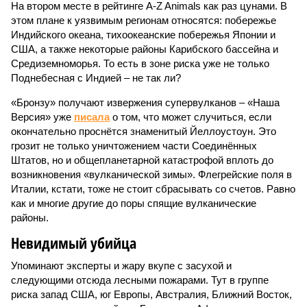
На втором месте в рейтинге A-Z Animals как раз цунами. В
этом плане к уязвимым регионам относятся: побережье
Индийского океана, тихо­океанские побережья Японии и
США, а также некоторые районы Карибского бассейна и
Средиземноморья. То есть в зоне риска уже не только
Поднебесная с Индией – не так ли?
«Бронзу» получают извержения супервулканов – «Наша
Версия» уже
писала
о том, что может случиться, если
окончательно проснётся знаменитый Йеллоустоун. Это
грозит не только уничтожением части Соединённых
Штатов, но и общепланетарной катастрофой вплоть до
возникновения «вулканической зимы». Флегрейские поля в
Италии, кстати, тоже не стоит сбрасывать со счетов. Равно
как и многие другие до поры спящие вулканические
районы.
Невидимый убийца
Упоминают эксперты и жару вкупе с засухой и
следующими отсюда лесными пожарами. Тут в группе
риска запад США, юг Европы, Австралия, Ближний Восток,