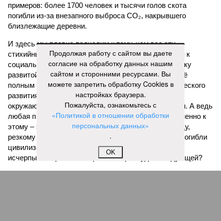
примеров: более 1700 человек и тысячи голов скота
погибли из-за внезапного выброса CO₂, накрывшего
близлежащие деревни.
И здесь мы плавно подходим к тому, чем все эти
Продолжая работу с сайтом вы даете
стихийные бедствия могут закончиться. А именно – к
согласие на обработку данных нашим
социальному коллапсу, то есть фактическому упадку
сайтом и сторонними ресурсами. Вы
развитой цивилизации, зачастую с последующим её
можете запретить обработку Cookies в
полным уничтожением. Среди причин такого трагического
настройках браузера.
развития событий учёные называют деградацию
Пожалуйста, ознакомьтесь с
окружающей среды, истощение ресурсов и болезни. А ведь
«Политикой в отношении обработки
любая природная катастрофа непременно ведёт именно к
персональных данных»
этому – экономическому кризису, эпидемиям, голоду,
.
резкому сокращению численности населения. Так погибли
цивилизации шумеров, майя, кхмеров – список не
OK
исчерпывающий. Какая цивилизация будет следующей?
Илья Космач
Газета
«Наша версия» №29 от 03.08.2026
Опубликовано:
05.08.2026 13:00
Отредактировано:
05.08.2026 13:00
Возраст
Инфантино