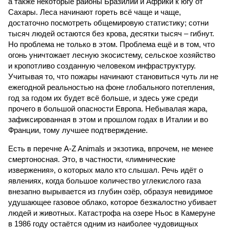
а также некоторые районы Бразилии и Африки к югу от
Сахары. Леса начинают гореть всё чаще и чаще,
достаточно посмотреть общемировую статистику; сотни
тысяч людей остаются без крова, десятки тысяч – гибнут.
Но проблема не только в этом. Проблема ещё и в том, что
огонь уничтожает лесную экосистему, сельское хозяйство
и кропотливо созданную человеком инфраструктуру.
Учитывая то, что пожары начинают становиться чуть ли не
ежегодной реальностью на фоне глобального потепления,
год за годом их будет всё больше, и здесь уже среди
прочего в большой опасности Европа. Небывалая жара,
зафиксированная в этом и прошлом годах в Италии и во
Франции, тому лучшее подтверждение.
Есть в перечне A-Z Animals и экзотика, впрочем, не менее
смертоносная. Это, в частности, «лимнические
извержения», о которых мало кто слышал. Речь идёт о
явлениях, когда большое количество углекислого газа
внезапно вырывается из глубин озёр, образуя невидимое
удушающее газовое облако, которое безжалостно убивает
людей и животных. Катастрофа на озере Ньос в Камеруне
в 1986 году остаётся одним из наиболее чудовищных