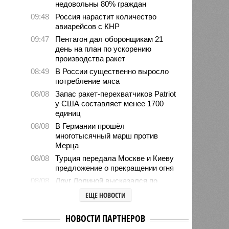
недовольны 80% граждан
09:48
Россия нарастит количество
авиарейсов с КНР
09:47
Пентагон дал оборонщикам 21
день на план по ускорению
производства ракет
08:49
В России существенно выросло
потребление мяса
08/08
Запас ракет-перехватчиков Patriot
у США составляет менее 1700
единиц
08/08
В Германии прошёл
многотысячный марш против
Мерца
08/08
Турция передала Москве и Киеву
предложение о прекращении огня
08/08
Друг Долиной высказался по
поводу подаренной ей квартиры
ЕЩЕ НОВОСТИ
08/08
Самолёт-разведчик НАТО замечен
у берегов Финского залива
НОВОСТИ ПАРТНЕРОВ
08/08
Евросоюз нарастил импорт СПГ из