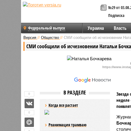
№29 от 03.08.
Подписка
Украина
Власть
Федеральный выпуск
Версия
//
Общество
//
СМИ сообщили об исчезновении Нат
СМИ сообщили об исчезновении Натальи Бочк
https://www.insta
В РАЗДЕЛЕ
Звезда 
0
неделе 
Когда все растает
появлят
0
Журнал
Бочка
Реанимация трамваю
столич