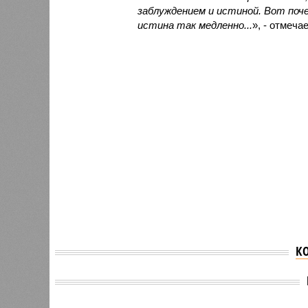
заблуждением и истиной. Вот поч
истина так медленно...
», - отмеч
К