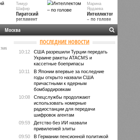
Тимур
Марина
Шафир
Ярдаева
Пиратский
Интеллектом
регламент
– по голове
Москва
ПОСЛЕДНИЕ НОВОСТИ
7695
10:12
США разрешили Турции передать
Украине ракеты ATACMS и
кассетные боеприпасы
10:11
В Японии впервые за последние
годы открыто назвали США
причастными к ядерным
бомбардировкам
10:08
Спецслужбы продолжают
использовать номерные
радиостанции для передачи
шифровок агентам
09:59
Детство без ИИ назвали
привилегией элиты
09:50
В Германии пенсионной политикой