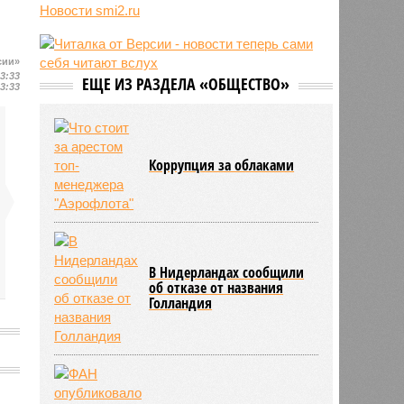
Новости smi2.ru
России
08/08
Спасатель рассказала о плане
действий на случай, если кто-то
сии»
заблудился в лесу
13:33
ЕЩЕ ИЗ РАЗДЕЛА «ОБЩЕСТВО»
13:33
Коррупция за облаками
В Нидерландах сообщили
об отказе от названия
Голландия