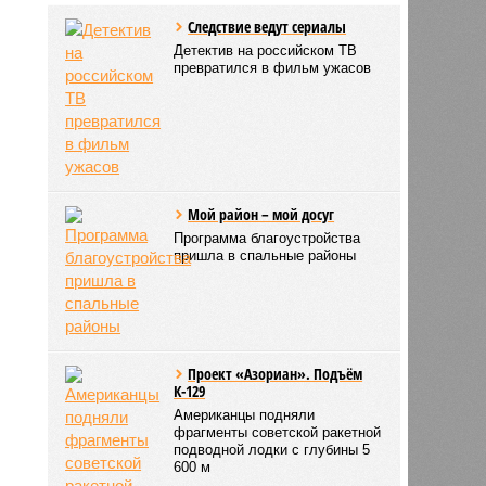
Следствие ведут сериалы
Детектив на российском ТВ
превратился в фильм ужасов
Мой район – мой досуг
Программа благоустройства
пришла в спальные районы
Проект «Азориан». Подъём
К-129
Американцы подняли
фрагменты советской ракетной
подводной лодки с глубины 5
600 м