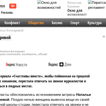
Вячеслав
2026
Калинин
Окно для
Реклама
возможностей
Конфликт
Общество
Бизнес
Спорт
Культура
альи Бочкаревой
аревой
Наталья Бочкарева
gram.com/natalia_bochkareva_official/
сериала «Счастливы вместе», якобы пойманная на прошлой
с кокаином, перестала отвечать на звонки журналистов и
ься в людных местах.
исты обеспокоились исчезновением актрисы
Натальи
ревой
. Поздно ночью женщина вывезла вещи из своей
ной школы-студии, перестала отвечать на звонки и не