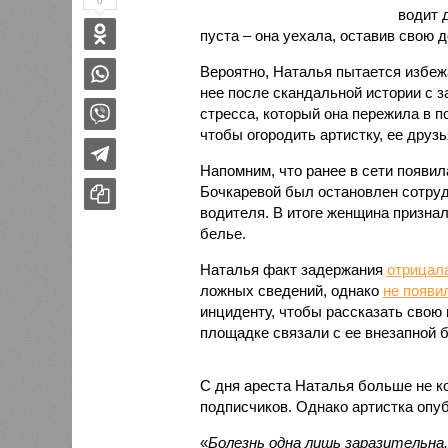
0
водит 
пуста – она уехала, оставив свою 
Вероятно, Наталья пытается избеж
нее после скандальной истории с з
стресса, который она пережила в 
чтобы огородить артистку, ее друз
Напомним, что ранее в сети появи
Бочкаревой был остановлен сотру
водителя. В итоге женщина признал
белье.
Наталья факт задержания
отрицал
ложных сведений, однако
не появи
инциденту, чтобы рассказать свою
площадке связали с ее внезапной 
С дня ареста Наталья больше не к
подписчиков. Однако артистка опу
«
Болезнь одна лишь заразительна,