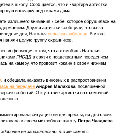
детей в школу. Сообщается, что и квартира артистки
дорогую иномарку под окнами дома.
ать излишнего внимания к себе, которое обрушилась на
адержанием. Друзья артистки сообщили, что из-за
последние дни, Наталья
серьезно заболела
. В итоге,
ья наняли целую группу охранников.
лась информация о том, что автомобиль Натальи
дниками
ГИБДД
в связи с неадекватным поведением
ась на камеру, что провозит кокаин в своем нижнем
а
, и обещала наказать виновных в распространении
лась на передаче
Андрея Малахова
, посвященной
 версию событий. Отсутствие артистки на съемочной
болезнью.
омментировала ситуацию ни для прессы, ни для своих
бликовала в своем микроблоге цитату
Петра Чаадаева
.
 здоровье не заразительно; то же самое с