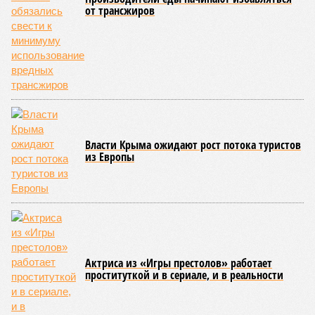
ЖК «Светлый мир «Станция Л»: та же группа компаний-
банкрот Seven Suns Development, та же
анонсированная
схема достройки через Capital Group осенью 2024 года, но
за прошедшие два года результатов, по словам дольщиков,
практически не видно. По
информации
из профильных
порталов, первую очередь ЖК строители обещают сдать к
декабрю 2026 г., вторую – к марту 2028-го. Но никто при
этом из кураторов стройки не задается вопросом: как эти
сроки должны материализоваться? На строительной
площадке, по свидетельствам дольщиков, регулярно
бывающих у забора, какая-либо техника отсутствует. Ни
бетононасосов, ни работающих кранов, ни признаков
мобилизации подрядчиков. При том, что до «декабря 2026»
осталось менее полугода.
Если в «Сказочном лесу» техзаказчик публично
отчитывался о поэтапной готовности – 90%, затем 97%, с
конкретными инженерными работами (усиление
монолитных конструкций, устранение проектных ошибок) –
то по «Станции Л» подобной публичной отчётности
дольщики не видят. Ни Capital Group, ни кураторы
строительства не подтверждают ни соблюдения графика