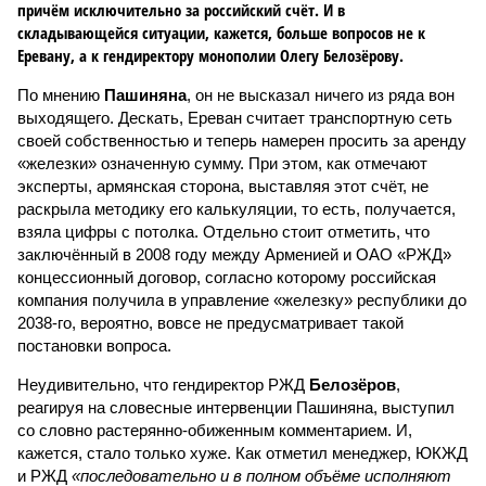
причём исключительно за российский счёт. И в
складывающейся ситуации, кажется, больше вопросов не к
Еревану, а к гендиректору монополии Олегу Белозёрову.
По мнению
Пашиняна
, он не высказал ничего из ряда вон
выходящего. Дескать, Ереван считает транспортную сеть
своей собственностью и теперь намерен просить за аренду
«железки» означенную сумму. При этом, как отмечают
эксперты, армянская сторона, выставляя этот счёт, не
раскрыла методику его калькуляции, то есть, получается,
взяла цифры с потолка. Отдельно стоит отметить, что
заключённый в 2008 году между Арменией и ОАО «РЖД»
концессионный договор, согласно которому российская
компания получила в управление «железку» республики до
2038-го, вероятно, вовсе не предусматривает такой
постановки вопроса.
Неудивительно, что гендиректор РЖД
Белозёров
,
реагируя на словесные интервенции Пашиняна, выступил
со словно растерянно-обиженным комментарием. И,
кажется, стало только хуже. Как отметил менеджер, ЮКЖД
и РЖД
«последовательно и в полном объёме исполняют