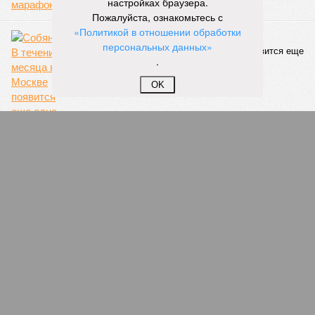
настройках браузера.
сайтах Capital Group, осенью 2024 г. взяла на себя. Два из
Пожалуйста, ознакомьтесь с
трёх объектов уже сданы или близки к сдаче. Третий –
«Политикой в отношении обработки
«Станция Л», крупнейший по числу пострадавших
персональных данных»
дольщиков (3908 квартир в пяти корпусах) – по факту
.
остаётся стройплощадкой без стройки. Возникает вопрос:
распространяется ли договорённость 2024 года на
OK
«Станцию Л» в полном объёме или приоритет отдан
объектам мешей сложности и меньшего масштаба?
Источник: https://avaho.ru/novostroyka/moskva/uvao/lyublino/svetlyy-mir-
stantsiya-l/9303640/?ysclid=msemqdok6w326352116
Если да, то на каком основании декларируются конкретные
даты сдачи жилого комплекса (декабрь 2026 – март 2028),
если фаза активных строительных работ, если судить по
отсутствию техники на площадке, ещё не началась? При
этом на бумаге даты ввода ЖК в строй продолжают
фигурировать
в объявлениях о продаже квартир на
профильных порталах.
Для почти четырёх тысяч будущих собственников квартир
время давно измеряется не календарём, а очередными