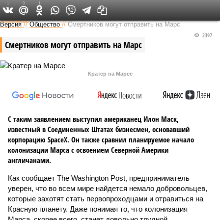
1
0
1
Федеральный выпуск
Версия
//
Общество
//
Смертников могут отправить на Марс
2397
Смертников могут отправить на Марс
Кратер на Марсе
С таким заявлением выступил американец Илон Маск,
известный в Соединенных Штатах бизнесмен, основавший
корпорацию SpaceX. Он также сравнил планируемое начало
колонизации Марса с освоением Северной Америки
англичанами.
Как сообщает The Washington Post, предприниматель
уверен, что во всем мире найдется немало добровольцев,
которые захотят стать первопроходцами и отравиться на
Красную планету. Даже понимая то, что колонизация
Марса, скорее всего, станет довольно трудной,