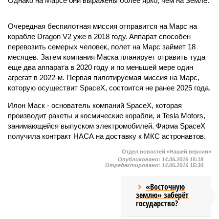
Однако на Марсе они выражены более ярко, чем на Земле.
Очередная беспилотная миссия отправится на Марс на
корабле Dragon V2 уже в 2018 году. Аппарат способен
перевозить семерых человек, полет на Марс займет 18
месяцев. Затем компания Маска планирует отравить туда
еще два аппарата в 2020 году и по меньшей мере один
агрегат в 2022-м. Первая пилотируемая миссия на Марс,
которую осуществит SpaceX, состоится не ранее 2025 года.
Илон Маск - основатель компаний SpaceX, которая
производит ракеты и космические корабли, и Tesla Motors,
занимающейся выпуском электромобилей. Фирма SpaceX
получила контракт НАСА на доставку к МКС астронавтов.
Отдел новостей «Нашей версии»
Опубликовано:
14.06.2016 15:18
Отредактировано:
14.06.2016 15:30
«Восточную
землю» заберёт
государство?