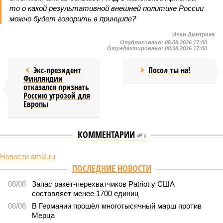
то о какой результативной внешней политике России
можно будет говорить в принципе?
Иван Дмитриев
Опубликовано:
08.08.2026 17:00
Отредактировано:
08.08.2026 17:00
Экс-президент
Посол ты на!
Финляндии
отказался признать
Россию угрозой для
Европы
КОММЕНТАРИИ
0
Новости smi2.ru
Версия
//
Конфликт
//
В нескольких станциях от уже сданного
«Сказочного леса» пайщики ЖК «Станция Л» продолжают ждать от
компании Capital Group начала реальной достройки
498
«Станция ожидания» для дольщиков