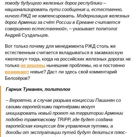
поводу будущего железных дорог рес­публики –
национализировать пути сообщения и, естественно,
ничего РЖД не компенсировать. Модернизация железных
дорог Армении за счёт России в Ереване считается
совершенно естественной»
, – указывает политолог
Андрей Суздальцев.
Вот только почему для менеджмента РЖД столь же
естественным считается вкладываться в закавказскую
«железку» тогда, когда на российских железных дорогах не
только
не решены
нынешние проблемы, но и постоянно
возникают
новые? Даст ли здесь свой комментарий
Белозёров?
Гарник Туманян, политолог
– Вероятно, в случае разрыва концессии Пашинян со
своими европейскими партнёрами могут
инициировать новый проект на территории Армении
подобно трамповскому TRIPP, где будет создана
европейская концессия для управления путями, а
доходы от эксплуатации путей будут делиться плюс-