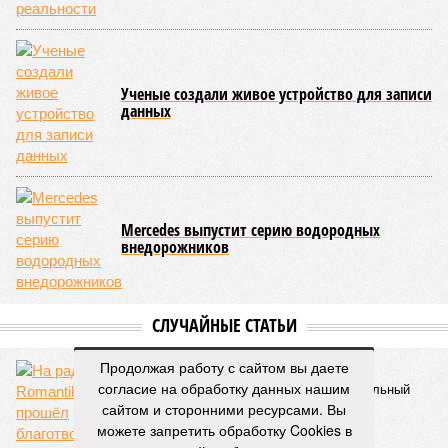
строительства, ни объёма фактически выполненных работ.
Напрашивается закономерный вопрос: если
декларируемая «Capital Group модель (достраивать
проблемные объекты SSD») сработала на
Лосиноостровской, почему она не масштабируется на
Люблино? И означает ли отсутствие техники на площадке,
что в реальности подрядчик по «Станции Л» ещё даже не
определён?
Митинги
и палаточные лагеря у объекта в
2025–2026 годах, похоже, не изменили ситуацию.
«В
последние месяцы в личном общении нам перестали
называть даже ориентировочные сроки»
, – рассказывают
расстроенные дольщики.
Казалось бы, формально ответственность по
достраиванию объекта распределена. Seven Suns
Development – банкрот, часть его структур признана
Продолжая работу с сайтом вы даете
несостоятельной ещё в 2024 году, бенефициар компании
согласие на обработку данных нашим
находится под следствием по ст. 200.3 УК РФ. Достройку
сайтом и сторонними ресурсами. Вы
проблемных объектов группы – «Станции Л», «Сказочного
можете запретить обработку Cookies в
леса» и «В стремлении к свету», согласно информации на