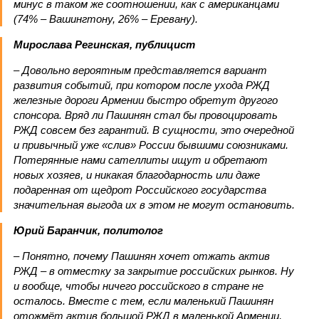
минус в таком же соотношении, как с американцами
(74% – Вашингтону, 26% – Еревану).
Мирослава Регинская, публицист
– Довольно вероятным представляется вариант
развития событий, при котором после ухода РЖД
железные дороги Армении быстро обретут другого
спонсора. Вряд ли Пашинян стал бы провоцировать
РЖД совсем без гарантий. В сущности, это очередной
и привычный уже «слив» России бывшими союзниками.
Потерянные нами сателлиты ищут и обретают
новых хозяев, и никакая благодарность или даже
подаренная от щедрот Российского государства
значительная выгода их в этом не могут остановить.
Юрий Баранчик, политолог
– Понятно, почему Пашинян хочет отжать актив
РЖД – в отместку за закрытие российских рынков. Ну
и вообще, чтобы ничего российского в стране не
осталось. Вместе с тем, если маленький Пашинян
отожмёт актив большой РЖД в маленькой Армении,