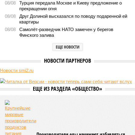
В нескольких станциях от уже сданного «Сказочного
леса» пайщики ЖК «Станция Л» продолжают ждать от
компании Capital Group начала реальной достройки
В нескольких станциях от уже сданного «Сказочного леса» пайщики ЖК
«Станция Л» продолжают ждать от компании Capital Group начала
реальной достройки (изображение сгенерировано ИИ)
Пока в Ярославском районе СВАО дольщики «Сказочного леса»
уже получают ключи – в мае 2026 года были получены
заключение о соответствии проектной документации и
разрешение на ввод жилищного комплекса в эксплуатацию –
совсем недалеко, в паре станций метро южнее, на Люблинской
улице, картина, можно сказать, прямо противоположная.
Сюжет:
Недвижимость