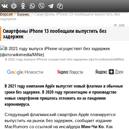
0
0
0
Федеральный выпуск
Версия
//
Бизнес
//
Смартфоны iPhone 13 пообещали выпустить без
задержек
2420
Смартфоны iPhone 13 пообещали выпустить без
задержек
В 2021 году выпуск iPhone осуществят без задержек (фото:wikimedia/MiNe)
В 2021 году компания Apple выпустит новый флагман в обычные
сроки без задержек. В 2020 году презентацию и производство
новых смартфонов пришлось отложить из-за пандемии
коронавируса.
Следующий флагманский смартфон Apple планируется
выпустить на рынок без задержек, сообщает издание
MacRumors со ссылкой на инсайдера
Мин-Чи Ко
. Как