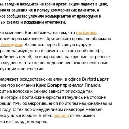
ы, сегодня находится на грани краха: акции падают в цене,
носят решения не в пользу коммерческих клиентов, а
ное сообщество уличило коммерсантов от правосудия в
ых схемах и искажении отчетности.
ии компания Burford известна тем, что
пыталась
елей через механизмы британского права, но обломала
 Ахмедова
. Взявшись через бывшую супругу
раздела имущества и поиметь с этого свой гешефт,
 добились целей, но и нарвались на крупные встречные
 Ахмедовым, а также последовавшие вскоре некоторые
путации и перспектив.
аряжает рождественские елки, в офисе Burford царят
директор компании
Крис Богарт
признался Financial
исит на волоске и сейчас зависит от исхода так
 в который британские юристы втянулись на стороне
рации YPF, обанкротившейся по итогам национализации
 году. С тех пор о неудачливом инвесторе Petersen
нако ушлые юристы Burford
решили
от его имени
во на 1 млрд долларов.