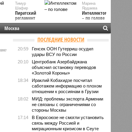
Тимур
Марина
Шафир
Ярдаева
Пиратский
Интеллектом
регламент
– по голове
Москва
ПОСЛЕДНИЕ НОВОСТИ
20:59
Генсек ООН Гутерриш осудил
0997
удары ВСУ по России
20:10
Центробанк Азербайджана
объяснил остановку переводов
«Золотой Короны»
18:34
Ираклий Кобахидзе посчитал
саботажем информацию о плохом
отношении к россиянам в Грузии
18:02
МИД: проблемы экспорта Армении
не связаны с ограничениями со
стороны Москвы
17:14
В Евросоюзе не смогли установить
связь между Россией и
миграционным кризисом в Сеуте