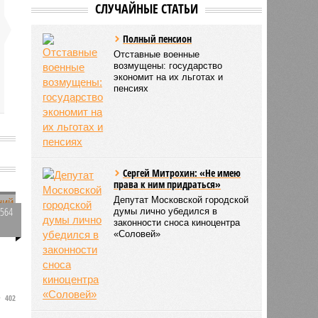
СЛУЧАЙНЫЕ СТАТЬИ
Полный пенсион
Отставные военные
возмущены: государство
экономит на их льготах и
пенсиях
е
Сергей Митрохин: «Не имею
права к ним придраться»
Депутат Московской городской
1564
думы лично убедился в
законности сноса киноцентра
0
«Соловей»
402