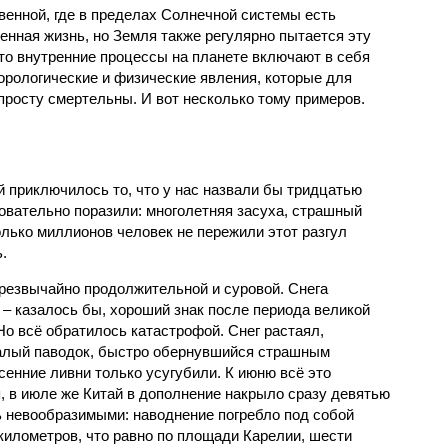
венной, где в пределах Солнечной системы есть
енная жизнь, но Земля также регулярно пытается эту
что внутренние процессы на планете включают в себя
орологические и физические явления, которые для
просту смертельны. И вот несколько тому примеров.
й приключилось то, что у нас назвали бы тридцатью
овательно поразили: многолетняя засуха, страшный
олько миллионов человек не пережили этот разгул
.
чрезвычайно продолжительной и суровой. Снега
 – казалось бы, хороший знак после периода великой
Но всё обратилось катастрофой. Снег растаял,
валый паводок, быстро обернувшийся страшным
енние ливни только усугубили. К июню всё это
, в июле же Китай в дополнение накрыло сразу девятью
 невообразимыми: наводнение погребло под собой
километров, что равно по площади Карелии, шести