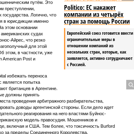
мошенническим путём. Это
Politico: ЕС накажет
ом преступлении,
компании из четырёх
 государства. Логично, что
стран за помощь России
я в юрисдикции именно
На этом основании
Европейский союз готовится ввести
в американских судах
ограничительные меры в
нос-Айрес, что резко
отношении компаний из
благополучный для этой
нескольких стран, которые, как
б этом, в частности, уже
заявляется, активно сотрудничают
n American Post и
с Россией.
tal избежать переноса
с является попытка
ают британцев в Аргентине.
ые должны принять
места проведения арбитражного разбирательства,
ировать доводы аргентинской стороны. Если дело идет
дательного реагирования на него властями Буйнос-
ериканскую модель правосудия. Мошенников и
е, включая и США. Тем более, что токсичность Burford
ко за пределы Соединенного Королевства.