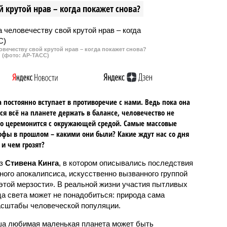
 крутой нрав – когда покажет снова?
в.
овечеству свой крутой нрав – когда покажет снова?
(фото: АР-ТАСС)
 постоянно вступает в противоречие с нами. Ведь пока она
ся всё на планете держать в балансе, человечество не
о церемонится с окружающей средой. Самые массовые
офы в прошлом – какими они были? Какие ждут нас со дня
 и чем грозят?
аз
Стивена Кинга
, в котором описывались последствия
ного апокалипсиса, искусственно вызванного группой
 этой мерзости». В реальной жизни участия пытливых
ца света может не понадобиться: природа сама
масштабы человеческой популяции.
ша любимая маленькая планета может быть