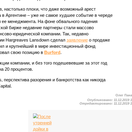
ов, настолько плохи, что даже возможный арест
 в Аргентине – уже не самое худшее событие в череде
 ее менеджмента. На фоне обвального падения
нской бирже недавние партнеры стали массово
нсово-юридической компании. Так, недавно
ии Hargreaves Lansdown сделал
заявление
о продаже
упил и крупнейший в мире инвестиционный фонд
ровал свою позицию в
Burford
.
кции компании, и без того подешевевшие за этот год
на 20 процентов.
s, перспектива разорения и банкротства как никогда
pital.
Олег Пан
Опубликовано:
11.12.2019 
Отредактировано:
11.12.2019 