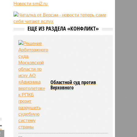
выхода России к Индийскому
Новости smi2.ru
океану
12:05
В Японии опять произошло
землетрясение
ЕЩЕ ИЗ РАЗДЕЛА «КОНФЛИКТ»
12:03
В Египте безработный мужчина
притворялся судьёй и вымогал
деньги
Областной суд против
Верховного
2