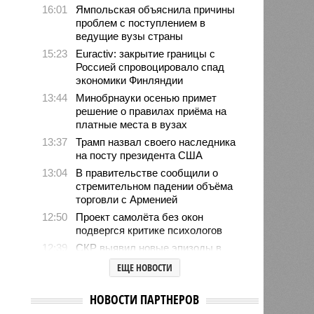
16:01
Ямпольская объяснила причины
проблем с поступлением в
ведущие вузы страны
15:23
Euractiv: закрытие границы с
Россией спровоцировало спад
экономики Финляндии
13:44
Минобрнауки осенью примет
решение о правилах приёма на
платные места в вузах
13:37
Трамп назвал своего наследника
на посту президента США
13:04
В правительстве сообщили о
стремительном падении объёма
торговли с Арменией
12:50
Проект самолёта без окон
подвергся критике психологов
12:39
СКР выявил новые эпизоды в
серии похищений девушек
ЕЩЕ НОВОСТИ
вымогателями
12:34
Хуснуллин заявил о
НОВОСТИ ПАРТНЕРОВ
необходимости проработки ж/д