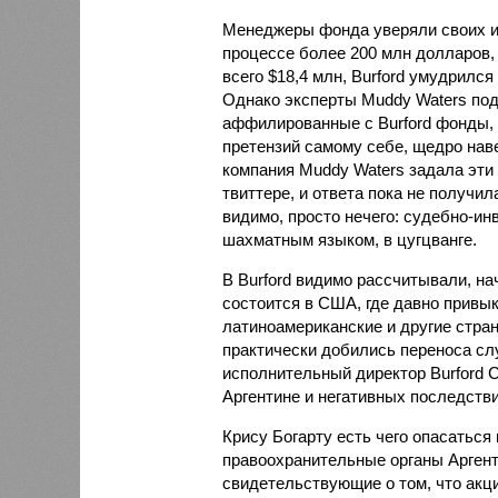
Менеджеры фонда уверяли своих ин
процессе более 200 млн долларов, 
всего $18,4 млн, Burford умудрилс
Однако эксперты Muddy Waters под
аффилированные с Burford фонды, 
претензий самому себе, щедро нав
компания Muddy Waters задала эти 
твиттере, и ответа пока не получил
видимо, просто нечего: судебно-и
шахматным языком, в цугцванге.
В Burford видимо рассчитывали, на
состоится в США, где давно привы
латиноамериканские и другие стра
практически добились переноса сл
исполнительный директор Burford Ca
Аргентине и негативных последстви
Крису Богарту есть чего опасаться
правоохранительные органы Арген
свидетельствующие о том, что ак