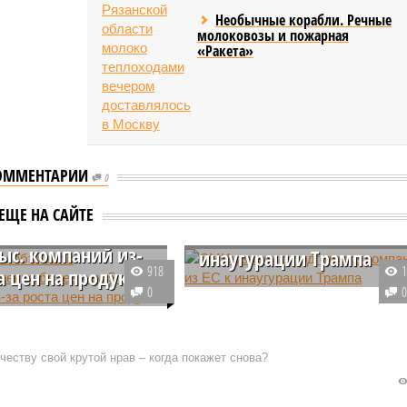
Необычные корабли. Речные
молоковозы и пожарная
«Ракета»
ОММЕНТАРИИ
0
оры объявили
СМИ узнали о подготовк
ЕЩЕ НА САЙТЕ
тережения более
компаний из ЕС к
тыс. компаний из-
инаугурации Трампа
918
та цен на продукты
Компании из ЕС прибегли к
0
е первого полугодия
активному наращиванию своих
а официальные
товарных запасов на складах
режения были
США перед вступлением в
еству свой крутой нрав – когда покажет снова?
ны руководству 5300
должность будущего
 из-за повышения
американского президента
и социально значимых
Дональда Трампа.