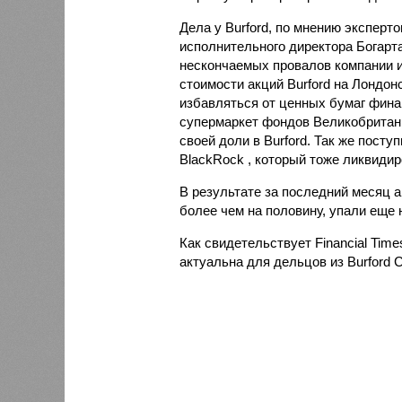
Дела у Burford, по мнению эксперт
исполнительного директора Богарта
нескончаемых провалов компании и
стоимости акций Burford на Лондо
избавляться от ценных бумаг фина
супермаркет фондов Великобритан
своей доли в Burford. Так же пост
BlackRock , который тоже ликвиди
В результате за последний месяц а
более чем на половину, упали еще 
Как свидетельствует Financial Time
актуальна для дельцов из Burford Ca