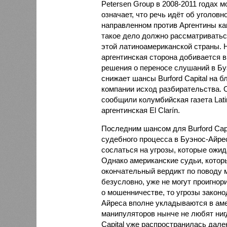
Petersen Group в 2008-2011 годах 
означает, что речь идёт об уголовн
направленном против Аргентины как
такое дело должно рассматриватьс
этой латиноамериканской страны. 
аргентинская сторона добивается 
решения о переносе слушаний в Буэ
снижает шансы Burford Capital на 
компании исход разбирательства. О
сообщили колумбийская газета Lati
аргентинская El Clarín.
Последним шансом для Burford Capi
судебного процесса в Буэнос-Айре
сослаться на угрозы, которые ожид
Однако американские судьи, котор
окончательный вердикт по поводу 
безусловно, уже не могут проигнор
о мошенничестве, то угрозы законо
Айреса вполне укладываются в ам
манипуляторов нынче не любят нигд
Capital уже распространилась дале