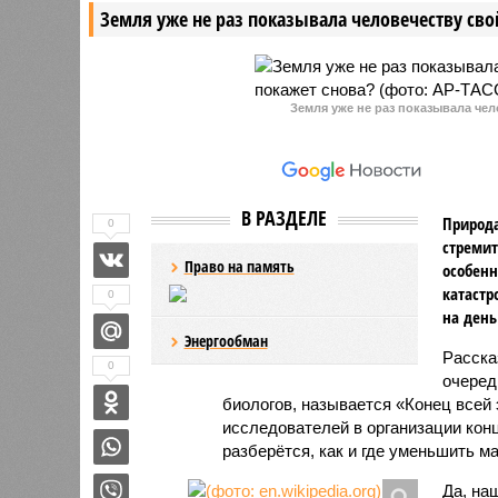
Земля уже не раз показывала человечеству свой
литовской моделью и
продукто
музыкантом Дите Анатой Си.
Земля уже не раз показывала чел
В РАЗДЕЛЕ
Природа
0
стремит
Право на память
особенн
катастр
0
на день
Энергообман
Расск
0
очеред
биологов, называется «Конец всей
исследователей в организации кон
разберётся, как и где уменьшить 
Да, на