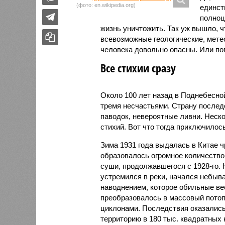
(фото: en.wikipedia.org)
единст
полноц
жизнь уничтожить. Так уж вышло, 
всевозможные геологические, мете
человека довольно опасны. Или по
Все стихии сразу
Около 100 лет назад в Поднебесно
тремя несчастьями. Страну послед
паводок, невероятные ливни. Неск
стихий. Вот что тогда приключилось
Зима 1931 года выдалась в Китае 
образовалось огромное количество
суши, продолжавшегося с 1928-го. 
устремился в реки, начался небы
наводнением, которое обильные вес
преобразовалось в массовый потоп
циклонами. Последствия оказались
территорию в 180 тыс. квадратных 