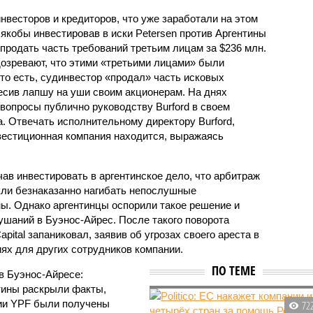
весторов и кредиторов, что уже заработали на этом
якобы инвестировав в иски Petersen против Аргентины
я продать часть требований третьим лицам за $236 млн.
озревают, что этими «третьими лицами» были
то есть, судинвестор «продал» часть исковых
есив лапшу на уши своим акционерам. На днях
вопросы публично руководству Burford в своем
а. Отвечать исполнительному директору Burford,
нвестиционная компания находится, выражаясь
чав инвестировать в аргентинское дело, что арбитраж
кли безнаказанно нагибать непослушные
ны. Однако аргентинцы оспорили такое решение и
ушаний в Буэнос-Айрес. После такого поворота
pital запаниковал, заявив об угрозах своего ареста в
ях для других сотрудников компании.
ПО ТЕМЕ
 в Буэнос-Айресе:
тины раскрыли факты,
ции YPF были получены
72