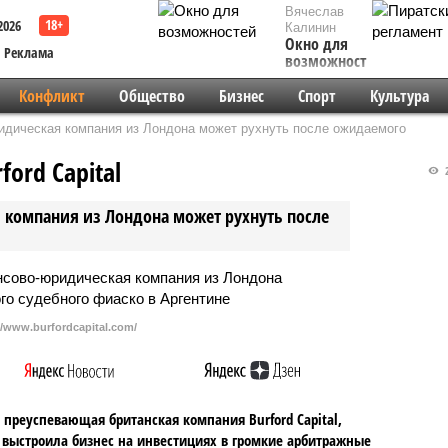
Вячеслав
2026
Калинин
Окно для
Реклама
возможностей
Конфликт
Общество
Бизнес
Спорт
Культура
идическая компания из Лондона может рухнуть после ожидаемого
ord Capital
2
 компания из Лондона может рухнуть после
//www.burfordcapital.com/
 преуспевающая британская компания Burford Capital,
 выстроила бизнес на инвестициях в громкие арбитражные