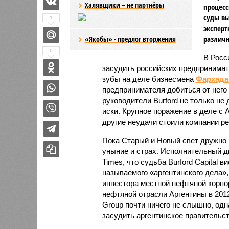
Халявщики – не партнёры
процесс
суды вы
1
эксперт
различн
«Якобы» - предлог вторжения
0
В Росс
засудить российских предпринимат
зубы на деле бизнесмена
Фархада
предпринимателя добиться от него 
руководители Burford не только не
иски. Крупное поражение в деле с
другие неудачи стоили компании ре
Пока Старый и Новый свет дружно н
уныние и страх. Исполнительный 
Times, что судьба Burford Capital в
называемого «аргентинского дела»,
инвестора местной нефтяной корпо
нефтяной отрасли Аргентины в 2012
Group почти ничего не слышно, од
засудить аргентинское правительст