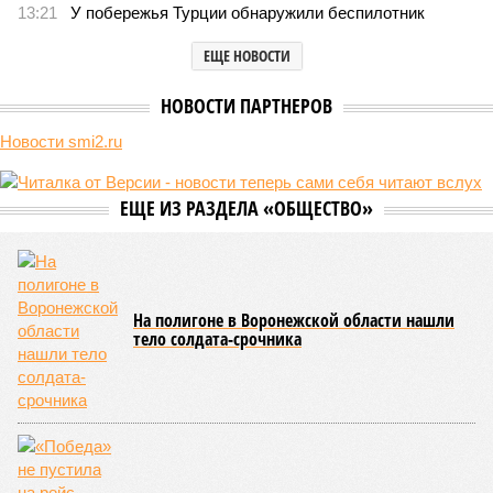
В нескольких станциях от уже сданного «Сказочного леса» пайщики ЖК
«Станция Л» продолжают ждать от компании Capital Group начала
реальной достройки (изображение сгенерировано ИИ)
Пока в Ярославском районе СВАО дольщики «Сказочного леса»
уже получают ключи – в мае 2026 года были получены
заключение о соответствии проектной документации и
разрешение на ввод жилищного комплекса в эксплуатацию –
совсем недалеко, в паре станций метро южнее, на Люблинской
улице, картина, можно сказать, прямо противоположная.
Сюжет:
Недвижимость
ЖК «Светлый мир «Станция Л»: та же группа компаний-
банкрот Seven Suns Development, та же
анонсированная
схема достройки через Capital Group осенью 2024 года, но