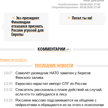
Иван Дмитриев
Опубликовано:
08.08.2026 17:00
Отредактировано:
08.08.2026 17:00
Экс-президент
Посол ты на!
Финляндии
отказался признать
Россию угрозой для
Европы
КОММЕНТАРИИ
0
Новости smi2.ru
Версия
//
Конфликт
//
В нескольких станциях от уже сданного
«Сказочного леса» пайщики ЖК «Станция Л» продолжают ждать от
компании Capital Group начала реальной достройки
448
«Станция ожидания» для дольщиков
В нескольких станциях от уже сданного «Сказочного
леса» пайщики ЖК «Станция Л» продолжают ждать от
компании Capital Group начала реальной достройки