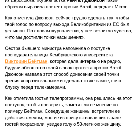
из Евросоюза. Журналистка
Рейчел Джонсон
таким
образом выразила протест против Brexit, передает Mirror.
Как отметила Джонсон, сейчас трудно сделать так, чтобы
твой голос по вопросу выхода Великобритании из ЕС был
услышан. По словам журналистки, у нее возникло чувство,
«что мы достигли точки насыщения».
Сестра бывшего министра напомнила о поступке
преподавательницы Кембриджского университета
Виктории Бейтман
, которая дала интервью на радио,
будучи абсолютно голой в знак протеста против Brexit.
Джонсон назвала этот способ донесения своей точки
зрения «поразительным» и сделала то же самое, сняв
блузку перед телекамерами.
Как отметила гостья телепрограммы, она решилась на этот
поступок, чтобы проверить, заметят ли ее мнение по
примеру Бейтман. Соведущие женщины встретили ее
действия смехом, многие из присутствовавших в зале
гостей покраснели, увидев голую 53-летнюю женщину.