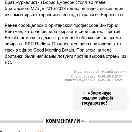
Брат журналистки Борис Джонсон стоял во главе
британского МИД в 2016-2018 годах, он известен как один
из самых ярых сторонников выхода страны из Евросоюза.
Ранее сообщалось о британском профессоре Виктории
Бейтман, которая решила выразить свой протест против
Brexit с помощью демонстративного обнажения во время
эфира на BBC Radio 4. Позднее женщина повторила этот
трюк в эфире Good Morning Britain. При этом на теле
британки были написаны лозунги против выхода страны из
ЕС.
Отдел новостей «Нашей версии»
Опубликовано:
16.02.2019 12:24
Отредактировано:
16.02.2019 12:24
«Восточную
землю» заберёт
государство?
КОММЕНТАРИИ
0