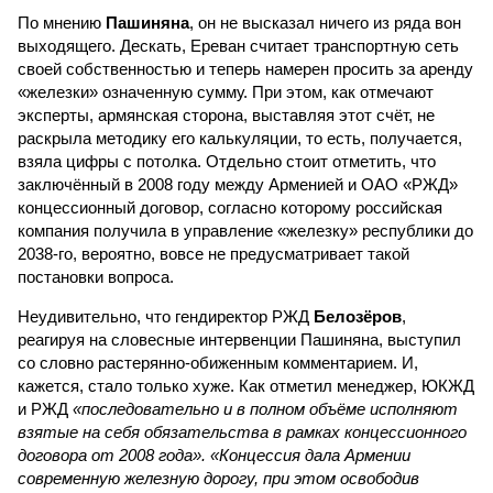
По мнению
Пашиняна
, он не высказал ничего из ряда вон
выходящего. Дескать, Ереван считает транспортную сеть
своей собственностью и теперь намерен просить за аренду
«железки» означенную сумму. При этом, как отмечают
эксперты, армянская сторона, выставляя этот счёт, не
раскрыла методику его калькуляции, то есть, получается,
взяла цифры с потолка. Отдельно стоит отметить, что
заключённый в 2008 году между Арменией и ОАО «РЖД»
концессионный договор, согласно которому российская
компания получила в управление «железку» республики до
2038-го, вероятно, вовсе не предусматривает такой
постановки вопроса.
Неудивительно, что гендиректор РЖД
Белозёров
,
реагируя на словесные интервенции Пашиняна, выступил
со словно растерянно-обиженным комментарием. И,
кажется, стало только хуже. Как отметил менеджер, ЮКЖД
и РЖД
«последовательно и в полном объёме исполняют
взятые на себя обязательства в рамках концессионного
договора от 2008 года». «Концессия дала Армении
современную железную дорогу, при этом освободив