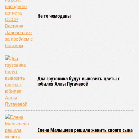
за прошедшие два года результатов, по словам дольщиков,
практически не видно. По
информации
из профильных
порталов, первую очередь ЖК строители обещают сдать к
декабрю 2026 г., вторую – к марту 2028-го. Но никто при
этом из кураторов стройки не задается вопросом: как эти
сроки должны материализоваться? На строительной
площадке, по свидетельствам дольщиков, регулярно
бывающих у забора, какая-либо техника отсутствует. Ни
бетононасосов, ни работающих кранов, ни признаков
мобилизации подрядчиков. При том, что до «декабря 2026»
осталось менее полугода.
Если в «Сказочном лесу» техзаказчик публично
отчитывался о поэтапной готовности – 90%, затем 97%, с
конкретными инженерными работами (усиление
монолитных конструкций, устранение проектных ошибок) –
то по «Станции Л» подобной публичной отчётности
дольщики не видят. Ни Capital Group, ни кураторы
строительства не подтверждают ни соблюдения графика
строительства, ни объёма фактически выполненных работ.