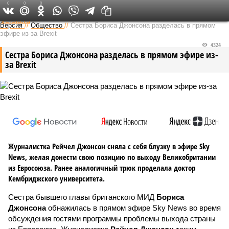
0
0
0
Федеральный выпуск
Версия
//
Общество
//
Сестра Бориса Джонсона разделась в прямом
эфире из-за Brexit
4324
Сестра Бориса Джонсона разделась в прямом эфире из-
за Brexit
Журналистка Рейчел Джонсон сняла с себя блузку в эфире Sky
News, желая донести свою позицию по выходу Великобритании
из Евросоюза. Ранее аналогичный трюк проделала доктор
Кембриджского университета.
Сестра бывшего главы британского МИД
Бориса
Джонсона
обнажилась в прямом эфире Sky News во время
обсуждения гостями программы проблемы выхода страны