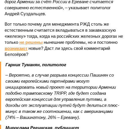
дорог Армении за счёт России в Ереване считается
совершенно естественной»
, – указывает политолог
Андрей Суздальцев.
Вот только почему для менеджмента РЖД столь же
естественным считается вкладываться в закавказскую
«железку» тогда, когда на российских железных дорогах не
только
не решены
нынешние проблемы, но и постоянно
возникают
новые? Даст ли здесь свой комментарий
Белозёров?
Гарник Туманян, политолог
– Вероятно, в случае разрыва концессии Пашинян со
своими европейскими партнёрами могут
инициировать новый проект на территории Армении
подобно трамповскому TRIPP, где будет создана
европейская концессия для управления путями, а
доходы от эксплуатации путей будут делиться плюс-
минус в таком же соотношении, как с американцами
(74% – Вашингтону, 26% – Еревану).
Мирослава Регинская, публицист