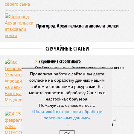
Напрашивается закономерный вопрос: если
декларируемая «Capital Group модель (достраивать
проблемные объекты SSD») сработала на
Лосиноостровской, почему она не масштабируется на
Люблино? И означает ли отсутствие техники на площадке,
что в реальности подрядчик по «Станции Л» ещё даже не
определён?
Митинги
и палаточные лагеря у объекта в
2025–2026 годах, похоже, не изменили ситуацию.
«В
последние месяцы в личном общении нам перестали
называть даже ориентировочные сроки»
, – рассказывают
расстроенные дольщики.
Продолжая работу с сайтом вы даете
Казалось бы, формально ответственность по
согласие на обработку данных нашим
достраиванию объекта распределена. Seven Suns
сайтом и сторонними ресурсами. Вы
Development – банкрот, часть его структур признана
можете запретить обработку Cookies в
несостоятельной ещё в 2024 году, бенефициар компании
настройках браузера.
находится под следствием по ст. 200.3 УК РФ. Достройку
Пожалуйста, ознакомьтесь с
проблемных объектов группы – «Станции Л», «Сказочного
«Политикой в отношении обработки
леса» и «В стремлении к свету», согласно информации на
персональных данных»
сайтах Capital Group, осенью 2024 г. взяла на себя. Два из
.
трёх объектов уже сданы или близки к сдаче. Третий –
«Станция Л», крупнейший по числу пострадавших
OK