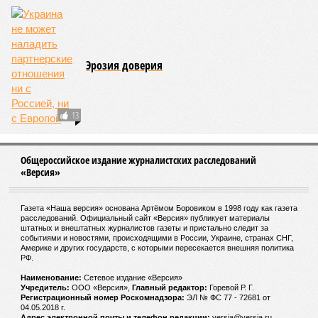
Эрозия доверия
13
Общероссийское издание журналистских расследований
«Версия»
Газета «Наша версия» основана Артёмом Боровиком в 1998 году как газета
расследований. Официальный сайт «Версия» публикует материалы
штатных и внештатных журналистов газеты и пристально следит за
событиями и новостями, происходящими в России, Украине, странах СНГ,
Америке и других государств, с которыми пересекается внешняя политика
РФ.
Наименование:
Cетевое издание «Версия»
Учредитель:
ООО «Версия»,
Главный редактор:
Горевой Р. Г.
Регистрационный номер Роскомнадзора:
ЭЛ № ФС 77 - 72681 от
04.05.2018 г.
Адрес электронной почты и телефон редакции:
versia@versia.ru,