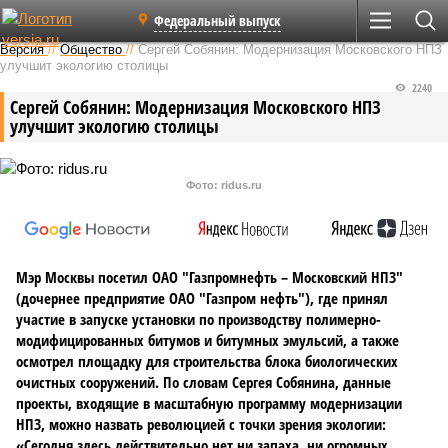
Федеральный выпуск
Версия
//
Общество
//
Сергей Собянин: Модернизация Московского НПЗ
улучшит экологию столицы
2240
Сергей Собянин: Модернизация Московского НПЗ
улучшит экологию столицы
Фото: ridus.ru
Мэр Москвы посетил ОАО "Газпромнефть – Московский НПЗ"
(дочернее предприятие ОАО "Газпром нефть"), где принял
участие в запуске установки по производству полимерно-
модифицированных битумов и битумных эмульсий, а также
осмотрел площадку для строительства блока биологических
очистных сооружений. По словам Сергея Собянина, данные
проекты, входящие в масштабную программу модернизации
НПЗ, можно назвать революцией с точки зрения экологии:
«Сегодня здесь действительно нет ни запаха, ни огромных