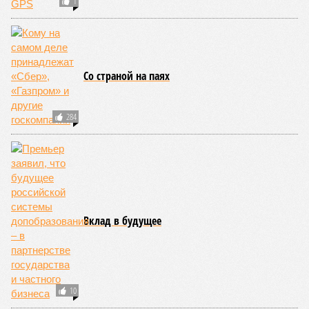
1
Со страной на паях
284
Вклад в будущее
10