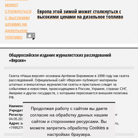
Европа этой зимой может столкнуться с
высокими ценами на дизельное топливо
1
Общероссийское издание журналистских расследований
«Версия»
Газета «Наша версия» основана Артёмом Боровиком в 1998 году как газета
расследований. Официальный сайт «Версия» публикует материалы
штатных и внештатных журналистов газеты и пристально следит за
событиями и новостями, происходящими в России, Украине, странах СНГ,
Америке и других государств, с которыми пересекается внешняя политика
РФ.
Наименование:
Cетевое издание «Версия»
Продолжая работу с сайтом вы даете
Учредитель:
ООО «Версия»,
Главный редактор:
Горевой Р. Г.
согласие на обработку данных нашим
Регистрационный номер Роскомнадзора:
ЭЛ № ФС 77 - 72681 от
04.05.2018 г.
сайтом и сторонними ресурсами. Вы
Адрес электронной почты и телефон редакции:
versia@versia.ru,
можете запретить обработку Cookies в
+74952760348
настройках браузера.