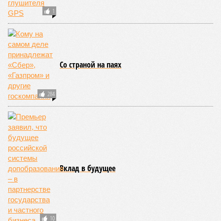
1
Со страной на паях
284
Вклад в будущее
10