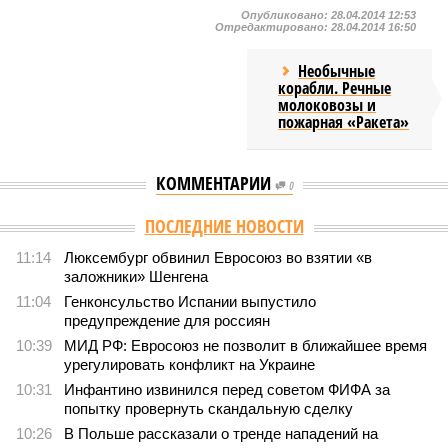
Опубликовано:
28.04.2014 12:53
Отредактировано:
28.04.2014 16:50
Необычные
корабли. Речные
молоковозы и
пожарная «Ракета»
КОММЕНТАРИИ
0
ПОСЛЕДНИЕ НОВОСТИ
11:14
Люксембург обвинил Евросоюз во взятии «в
заложники» Шенгена
11:04
Генконсульство Испании выпустило
предупреждение для россиян
10:39
МИД РФ: Евросоюз не позволит в ближайшее время
урегулировать конфликт на Украине
10:31
Инфантино извинился перед советом ФИФА за
попытку провернуть скандальную сделку
10:26
В Польше рассказали о тренде нападений на