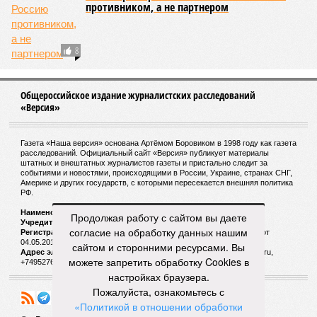
противником, а не партнером
8
Общероссийское издание журналистских расследований
«Версия»
Газета «Наша версия» основана Артёмом Боровиком в 1998 году как газета
расследований. Официальный сайт «Версия» публикует материалы
штатных и внештатных журналистов газеты и пристально следит за
событиями и новостями, происходящими в России, Украине, странах СНГ,
Америке и других государств, с которыми пересекается внешняя политика
РФ.
Наименование:
Cетевое издание «Версия»
Продолжая работу с сайтом вы даете
Учредитель:
ООО «Версия»,
Главный редактор:
Горевой Р. Г.
согласие на обработку данных нашим
Регистрационный номер Роскомнадзора:
ЭЛ № ФС 77 - 72681 от
04.05.2018 г.
сайтом и сторонними ресурсами. Вы
Адрес электронной почты и телефон редакции:
versia@versia.ru,
можете запретить обработку Cookies в
+74952760348
настройках браузера.
Пожалуйста, ознакомьтесь с
«Политикой в отношении обработки