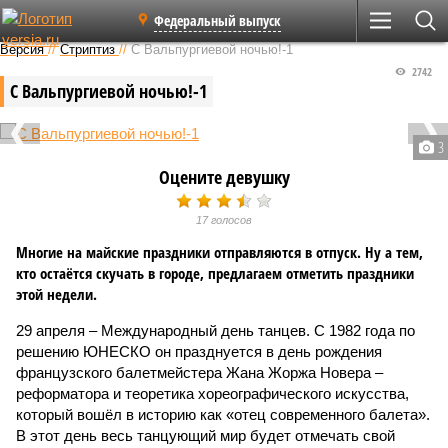
Федеральный выпуск
Версия
//
Стриптиз
//
С Вальпургиевой ночью!-1
2742
С Вальпургиевой ночью!-1
3
Оцените девушку
17 голосов
Многие на майские праздники отправляются в отпуск. Ну а тем,
кто остаётся скучать в городе, предлагаем отметить праздники
этой недели.
29 апреля – Международный день танцев. С 1982 года по
решению ЮНЕСКО он празднуется в день рождения
французского балетмейстера Жана Жоржа Новера –
реформатора и теоретика хореографического искусства,
который вошёл в историю как «отец современного балета».
В этот день весь танцующий мир будет отмечать свой