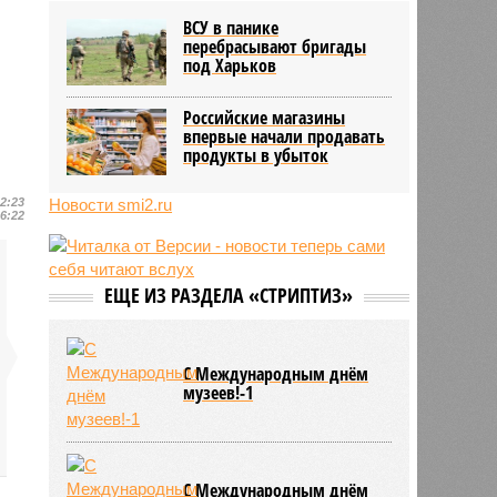
Усольцевых и других людей
ВСУ в панике
10:51
Голливуд тайно внедряет ИИ
перебрасывают бригады
вопреки бунту звёзд и
под Харьков
забастовкам
10:48
Экс-глава сирийской разведки
Российские магазины
нашёлся в России
впервые начали продавать
продукты в убыток
12:23
Новости smi2.ru
16:22
ЕЩЕ ИЗ РАЗДЕЛА «СТРИПТИЗ»
С Международным днём
музеев!-1
С Международным днём