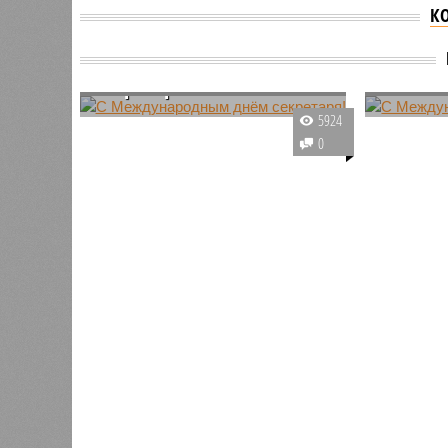
К
С Международным днём
С Меж
секретаря!
счастья
18 апреля самое время выйти из
14марта 
5924
дома и посетить какую-то
Междунар
0
интересную
именуем
достопримечательность: на
днём бор
календаре Международный день
реки, вод
памятников и исторических мест.
обратить 
А ещё Всемирный день
только тр
радиолюбителя.
планете 
своём те