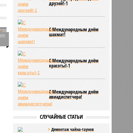
друзей!-1
С Международным днём
шахмат!
ё
5695
0
ь
С Международным днём
красоты!-1
С Международным днём
авиадиспетчера!
СЛУЧАЙНЫЕ СТАТЬИ
Демонтаж чайна-таунов