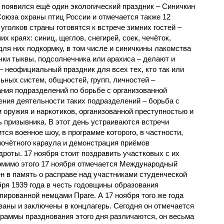
 появился ещё один экологический праздник – Синичкин
Союза охраны птиц России и отмечается также 12
уголков страны готовятся к встрече зимних гостей –
х краях: синиц, щеглов, снегирей, соек, чечёток,
ля них подкормку, в том числе и синичкины лакомства
чки тыквы, подсолнечника или арахиса – делают и
 неофициальный праздник для всех тех, кто так или
ьных систем, общностей, групп, личностей –
ания подразделений по борьбе с организованной
ния деятельности таких подразделений – борьба с
 оружия и наркотиков, организованной преступностью и
ь призывника. В этот день устраиваются встречи
тся военное шоу, в программе которого, в частности,
очётного караула и демонстрация приёмов
роты. 17 ноября стоит поздравить участковых с их
мимо этого 17 ноября отмечается Международный
н в память о расправе над участниками студенческой
ря 1939 года в честь годовщины образования
пированной немцами Праге. А 17 ноября того же года
ваны и заключены в концлагерь. Сегодня он отмечается
ограммы празднования этого дня различаются, он весьма