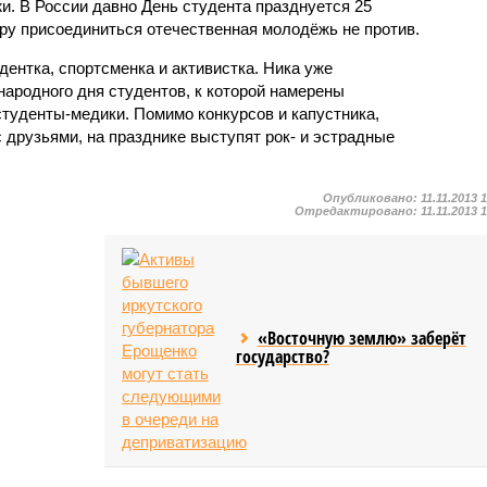
и. В России давно День студента празднуется 25
иру присоединиться отечественная молодёжь не против.
ентка, спортсменка и активистка. Ника уже
ародного дня студентов, к которой намерены
студенты-медики. Помимо конкурсов и капустника,
 друзьями, на празднике выступят рок- и эстрадные
Опубликовано:
11.11.2013 
Отредактировано:
11.11.2013 
«Восточную землю» заберёт
государство?