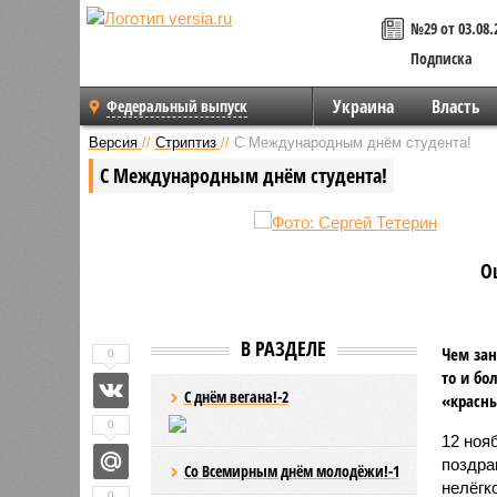
№29 от 03.08.
Подписка
Украина
Власть
Федеральный выпуск
Версия
//
Стриптиз
//
С Международным днём студента!
С Международным днём студента!
О
В РАЗДЕЛЕ
Чем зан
0
то и бо
С днём вегана!-2
«красны
0
12 ноя
поздра
Со Всемирным днём молодёжи!-1
нелёгк
0