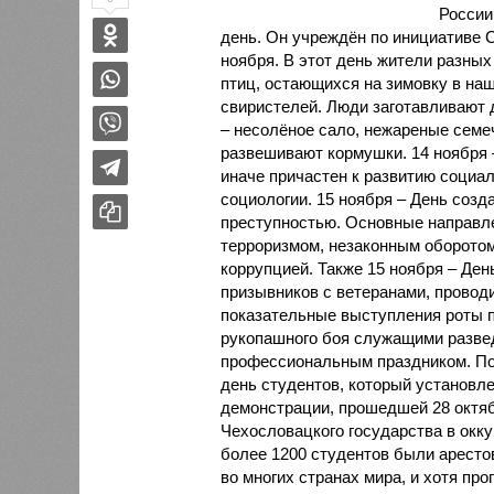
России
день. Он учреждён по инициативе 
ноября. В этот день жители разных 
птиц, остающихся на зимовку в наши
свиристелей. Люди заготавливают д
– несолёное сало, нежареные семе
развешивают кормушки. 14 ноября –
иначе причастен к развитию социал
социологии. 15 ноября – День созд
преступностью. Основные направле
терроризмом, незаконным оборотом
коррупцией. Также 15 ноября – Ден
призывников с ветеранами, проводи
показательные выступления роты п
рукопашного боя служащими развед
профессиональным праздником. По
день студентов, который установле
демонстрации, прошедшей 28 октяб
Чехословацкого государства в окку
более 1200 студентов были аресто
во многих странах мира, и хотя пр