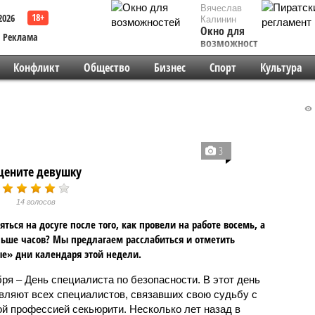
Вячеслав
2026
Калинин
Окно для
Реклама
возможностей
Конфликт
Общество
Бизнес
Спорт
Культура
3
цените девушку
14 голосов
яться на досуге после того, как провели на работе восемь, а
льше часов? Мы предлагаем расслабиться и отметить
е» дни календаря этой недели.
бря – День специалиста по безопасности. В этот день
вляют всех специалистов, связавших свою судьбу с
ой профессией секьюрити. Несколько лет назад в