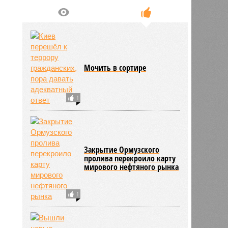
Мочить в сортире
1
Закрытие Ормузского
пролива перекроило карту
мирового нефтяного рынка
1