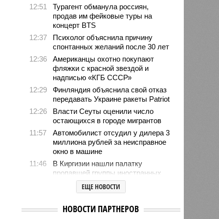
12:51
Турагент обманула россиян,
продав им фейковые туры на
концерт BTS
12:37
Психолог объяснила причину
спонтанных желаний после 30 лет
12:36
Американцы охотно покупают
фляжки с красной звездой и
надписью «КГБ СССР»
12:29
Финляндия объяснила свой отказ
передавать Украине ракеты Patriot
12:26
Власти Сеуты оценили число
остающихся в городе мигрантов
11:57
Автомобилист отсудил у дилера 3
миллиона рублей за неисправное
окно в машине
11:46
В Киргизии нашли палатку
пропавшей группы иностранных
альпинистов
ЕЩЕ НОВОСТИ
10:53
Туристы устремились в
аномальную зону Манской «петли
НОВОСТИ ПАРТНЕРОВ
смерти» после пропажи семьи