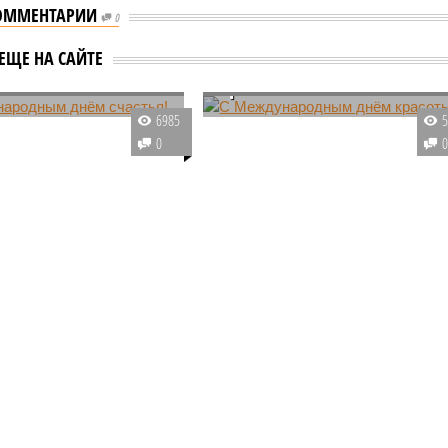
ОММЕНТАРИИ
0
дународным днём
С Международным днём
ЕЩЕ НА САЙТЕ
!
красоты!
отмечается
Любите ли вы колбасу так, как е
6985
одный день рек, также
любят миллионы жителей всех
0
ый Международным
стран? 7 сентября даже вечно
ьбы против плотин, за
худеющие красотки имеют
у и жизнь. Его задача –
законное право ненадолго слезт
внимание на то, что
с диет – наступил День салями!
еть крупных рек на
сегодня свободны в
чении.