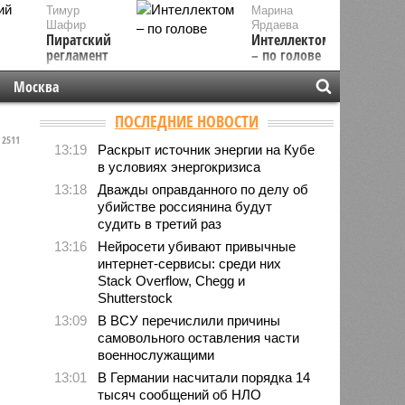
Тимур
Марина
Шафир
Ярдаева
Пиратский
Интеллектом
регламент
– по голове
Москва
ПОСЛЕДНИЕ НОВОСТИ
2511
13:19
Раскрыт источник энергии на Кубе
в условиях энергокризиса
13:18
Дважды оправданного по делу об
убийстве россиянина будут
судить в третий раз
13:16
Нейросети убивают привычные
интернет-сервисы: среди них
Stack Overflow, Chegg и
Shutterstock
13:09
В ВСУ перечислили причины
самовольного оставления части
военнослужащими
13:01
В Германии насчитали порядка 14
тысяч сообщений об НЛО