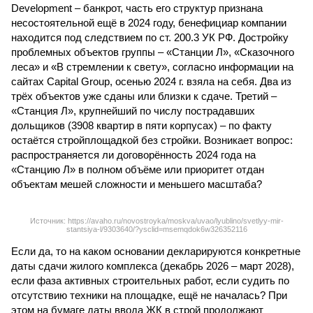
Development – банкрот, часть его структур признана
несостоятельной ещё в 2024 году, бенефициар компании
находится под следствием по ст. 200.3 УК РФ. Достройку
проблемных объектов группы – «Станции Л», «Сказочного
леса» и «В стремлении к свету», согласно информации на
сайтах Capital Group, осенью 2024 г. взяла на себя. Два из
трёх объектов уже сданы или близки к сдаче. Третий –
«Станция Л», крупнейший по числу пострадавших
дольщиков (3908 квартир в пяти корпусах) – по факту
остаётся стройплощадкой без стройки. Возникает вопрос:
распространяется ли договорённость 2024 года на
«Станцию Л» в полном объёме или приоритет отдан
объектам мешей сложности и меньшего масштаба?
Источник: https://avaho.ru/novostroyka/moskva/uvao/lyublino/svetlyy-mir-
stantsiya-l/9303640/?ysclid=msemqdok6w326352116
Если да, то на каком основании декларируются конкретные
даты сдачи жилого комплекса (декабрь 2026 – март 2028),
если фаза активных строительных работ, если судить по
отсутствию техники на площадке, ещё не началась? При
этом на бумаге даты ввода ЖК в строй продолжают