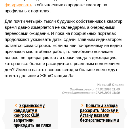
фигурировать
в объявлениях о продаже квартир на
профильных порталах.
Для почти четырёх тысяч будущих собственников квартир
время давно измеряется не календарём, а очередными
переносами ожиданий. И пока на профильных порталах
продолжают указывать даты сдачи, главным индикатором
остается сама стройка. Если на ней по-прежнему не видно
признаков масштабных работ, то неизбежно возникает
вопрос: не превращаются ли сроки ввода в декларацию,
которая все больше расходится с реальным положением
дел? Именно на этот вопрос сегодня больше всего ждут
ответа дольщики ЖК «Станция Л».
Николай Ольхин
Опубликовано:
07.08.2026 11:09
Отредактировано:
07.08.2026 11:09
Украинскому
Попытки Запада
кандидату в
рассорить Москву и
конгресс США
Астану назвали
запретили
бесперспективными
приходить на пляж