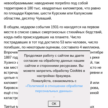
невообразимыми: наводнение погребло под собой
территорию в 180 тыс. квадратных километров, что равно
по площади Карелии, шести Курским или Калужским
областям, десятку Чуваший.
В общем, недаром события 1931-го находятся на первом
месте в списке самых смертоносных стихийных бедствий,
когда-либо происходивших на планете. Число
пострадавших в тот год достигло 53 млн человек, число
погибших, по некоторым оценкам, составило 4 миллиона.
Впрочем, для Китая подобное не в новинку. Так, в сентябре
Продолжая работу с сайтом вы даете
1887 года вода прорвала многочисленные дамбы на реке
согласие на обработку данных нашим
Хуанхэ и быстро залила почти весь Северный Китай, так
сайтом и сторонними ресурсами. Вы
как местность там довольно низменная, и потоп просто не
можете запретить обработку Cookies в
встречал препятствий на своём пути, уничтожая деревни и
настройках браузера.
целые города. Водой залило 130 тыс. квадратных
Пожалуйста, ознакомьтесь с
километров (а это больше территорий Оренбургской или
«Политикой в отношении обработки
Кировской областей), 2 млн человек остались без крова,
персональных данных»
ещё столько же погибли в результате спровоцированной
.
катастрофой пандемии.
OK
Третье место по кровожадности в рейтинге стихийных