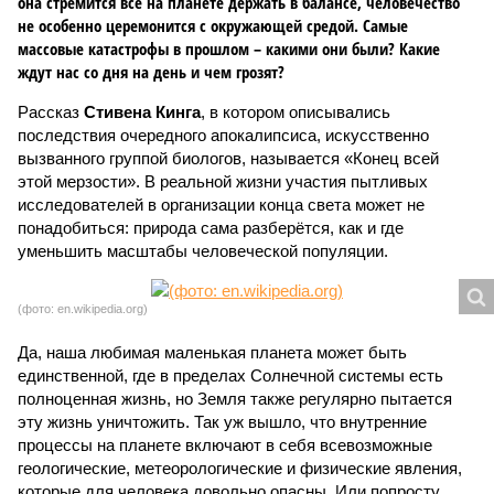
она стремится всё на планете держать в балансе, человечество
не особенно церемонится с окружающей средой. Самые
массовые катастрофы в прошлом – какими они были? Какие
ждут нас со дня на день и чем грозят?
Рассказ
Стивена Кинга
, в котором описывались
последствия очередного апокалипсиса, искусственно
вызванного группой биологов, называется «Конец всей
этой мерзости». В реальной жизни участия пытливых
исследователей в организации конца света может не
понадобиться: природа сама разберётся, как и где
уменьшить масштабы человеческой популяции.
(фото: en.wikipedia.org)
Да, наша любимая маленькая планета может быть
единственной, где в пределах Солнечной системы есть
полноценная жизнь, но Земля также регулярно пытается
эту жизнь уничтожить. Так уж вышло, что внутренние
процессы на планете включают в себя всевозможные
геологические, метеорологические и физические явления,
которые для человека довольно опасны. Или попросту