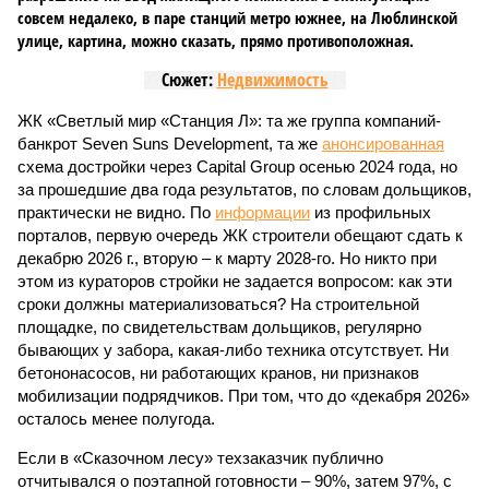
совсем недалеко, в паре станций метро южнее, на Люблинской
улице, картина, можно сказать, прямо противоположная.
Сюжет:
Недвижимость
ЖК «Светлый мир «Станция Л»: та же группа компаний-
банкрот Seven Suns Development, та же
анонсированная
схема достройки через Capital Group осенью 2024 года, но
за прошедшие два года результатов, по словам дольщиков,
практически не видно. По
информации
из профильных
порталов, первую очередь ЖК строители обещают сдать к
декабрю 2026 г., вторую – к марту 2028-го. Но никто при
этом из кураторов стройки не задается вопросом: как эти
сроки должны материализоваться? На строительной
площадке, по свидетельствам дольщиков, регулярно
бывающих у забора, какая-либо техника отсутствует. Ни
бетононасосов, ни работающих кранов, ни признаков
мобилизации подрядчиков. При том, что до «декабря 2026»
осталось менее полугода.
Если в «Сказочном лесу» техзаказчик публично
отчитывался о поэтапной готовности – 90%, затем 97%, с