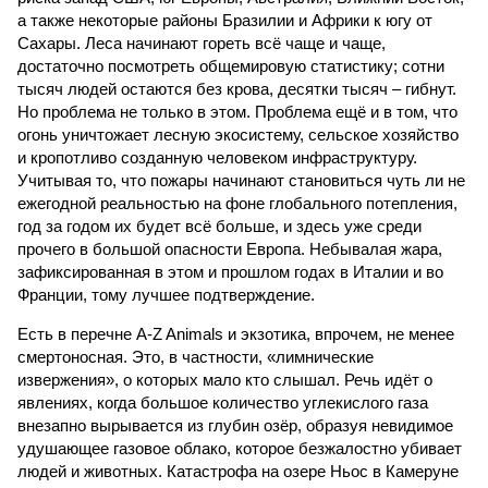
а также некоторые районы Бразилии и Африки к югу от
Сахары. Леса начинают гореть всё чаще и чаще,
достаточно посмотреть общемировую статистику; сотни
тысяч людей остаются без крова, десятки тысяч – гибнут.
Но проблема не только в этом. Проблема ещё и в том, что
огонь уничтожает лесную экосистему, сельское хозяйство
и кропотливо созданную человеком инфраструктуру.
Учитывая то, что пожары начинают становиться чуть ли не
ежегодной реальностью на фоне глобального потепления,
год за годом их будет всё больше, и здесь уже среди
прочего в большой опасности Европа. Небывалая жара,
зафиксированная в этом и прошлом годах в Италии и во
Франции, тому лучшее подтверждение.
Есть в перечне A-Z Animals и экзотика, впрочем, не менее
смертоносная. Это, в частности, «лимнические
извержения», о которых мало кто слышал. Речь идёт о
явлениях, когда большое количество углекислого газа
внезапно вырывается из глубин озёр, образуя невидимое
удушающее газовое облако, которое безжалостно убивает
людей и животных. Катастрофа на озере Ньос в Камеруне