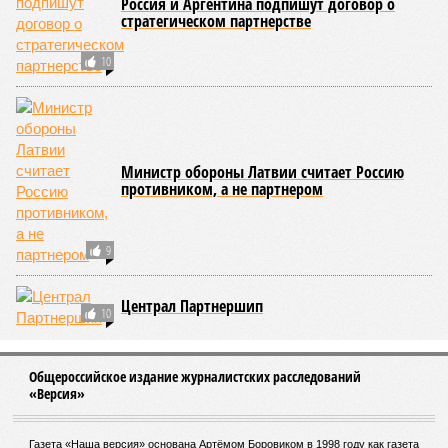
Россия и Аргентина подпишут договор о
стратегическом партнерстве
10
Министр обороны Латвии считает Россию
противником, а не партнером
9
Централ Партнершип
10
Общероссийское издание журналистских расследований
«Версия»
Газета «Наша версия» основана Артёмом Боровиком в 1998 году как газета