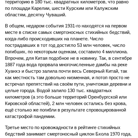
территорию в 180 тыс. квадратных километров, что равно
по площади Карелии, шести Курским или Калужским
областям, десятку Чуваший.
В общем, недаром события 1931-го находятся на первом
месте в списке самых смертоносных стихийных бедствий,
когда-либо происходивших на планете. Число
пострадавших в тот год достигло 53 млн человек, число
погибших, по некоторым оценкам, составило 4 миллиона.
Впрочем, для Китая подобное не в новинку. Так, в сентябре
1887 года вода прорвала многочисленные дамбы на реке
Хуанхэ и быстро залила почти весь Северный Китай, так
как местность там довольно низменная, и потоп просто не
встречал препятствий на своём пути, уничтожая деревни и
целые города. Водой залило 130 тыс. квадратных
километров (а это больше территорий Оренбургской или
Кировской областей), 2 млн человек остались без крова,
ещё столько же погибли в результате спровоцированной
катастрофой пандемии.
Третье место по кровожадности в рейтинге стихийных
бедствий занимает смертоносный циклон Бхола 1970 года,