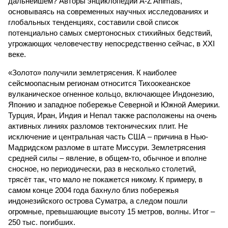
дальнейшем? Авторы энциклопедии A-Z Animals,
основываясь на современных научных исследованиях и
глобальных тенденциях, составили свой список
потенциально самых смертоносных стихийных бедствий,
угрожающих человечеству непосредственно сейчас, в XXI
веке.
«Золото» получили землетрясения. К наиболее
сейсмоопасным регионам относится Тихоокеанское
вулканическое огненное кольцо, включающее Индонезию,
Японию и западное побережье Северной и Южной Америки.
Турция, Иран, Индия и Непал также расположены на очень
активных линиях разломов тектонических плит. Не
исключение и центральная часть США – причина в Нью-
Мадридском разломе в штате Миссури. Землетрясения
средней силы – явление, в общем-то, обычное и вполне
сносное, но периодически, раз в несколько столетий,
трясёт так, что мало не покажется никому. К примеру, в
самом конце 2004 года бахнуло близ побережья
индонезийского острова Суматра, а следом пошли
огромные, превышающие высоту 15 метров, волны. Итог –
250 тыс. погибших.