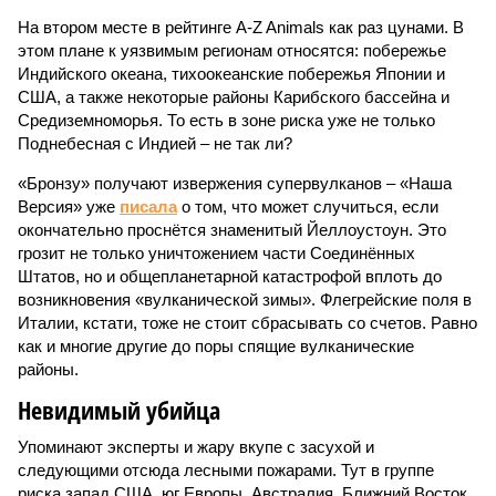
На втором месте в рейтинге A-Z Animals как раз цунами. В
этом плане к уязвимым регионам относятся: побережье
Индийского океана, тихо­океанские побережья Японии и
США, а также некоторые районы Карибского бассейна и
Средиземноморья. То есть в зоне риска уже не только
Поднебесная с Индией – не так ли?
«Бронзу» получают извержения супервулканов – «Наша
Версия» уже
писала
о том, что может случиться, если
окончательно проснётся знаменитый Йеллоустоун. Это
грозит не только уничтожением части Соединённых
Штатов, но и общепланетарной катастрофой вплоть до
возникновения «вулканической зимы». Флегрейские поля в
Италии, кстати, тоже не стоит сбрасывать со счетов. Равно
как и многие другие до поры спящие вулканические
районы.
Невидимый убийца
Упоминают эксперты и жару вкупе с засухой и
следующими отсюда лесными пожарами. Тут в группе
риска запад США, юг Европы, Австралия, Ближний Восток,