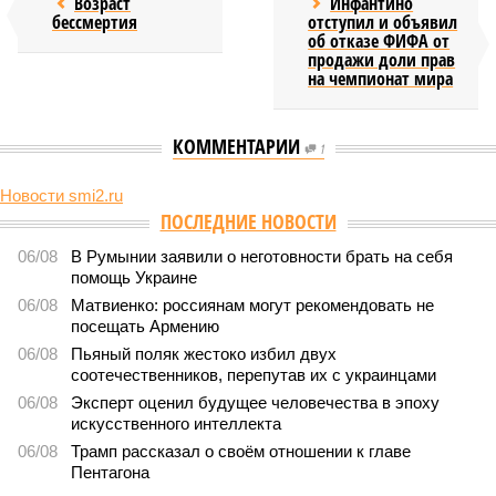
Возраст
Инфантино
бессмертия
отступил и объявил
об отказе ФИФА от
продажи доли прав
на чемпионат мира
КОММЕНТАРИИ
1
Новости smi2.ru
ПОСЛЕДНИЕ НОВОСТИ
06/08
В Румынии заявили о неготовности брать на себя
помощь Украине
06/08
Матвиенко: россиянам могут рекомендовать не
посещать Армению
06/08
Пьяный поляк жестоко избил двух
соотечественников, перепутав их с украинцами
06/08
Эксперт оценил будущее человечества в эпоху
искусственного интеллекта
06/08
Трамп рассказал о своём отношении к главе
Пентагона