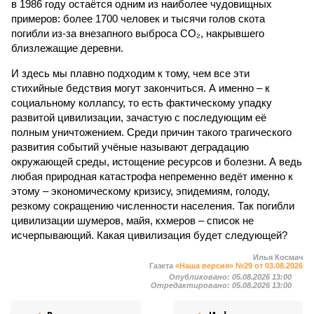
в 1986 году остаётся одним из наиболее чудовищных
примеров: более 1700 человек и тысячи голов скота
погибли из-за внезапного выброса CO₂, накрывшего
близлежащие деревни.
И здесь мы плавно подходим к тому, чем все эти
стихийные бедствия могут закончиться. А именно – к
социальному коллапсу, то есть фактическому упадку
развитой цивилизации, зачастую с последующим её
полным уничтожением. Среди причин такого трагического
развития событий учёные называют деградацию
окружающей среды, истощение ресурсов и болезни. А ведь
любая природная катастрофа непременно ведёт именно к
этому – экономическому кризису, эпидемиям, голоду,
резкому сокращению численности населения. Так погибли
цивилизации шумеров, майя, кхмеров – список не
исчерпывающий. Какая цивилизация будет следующей?
Илья Космач
Газета
«Наша версия» №29 от 03.08.2026
Опубликовано:
05.08.2026 13:00
Отредактировано:
05.08.2026 13:00