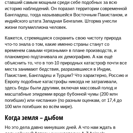
ставший самым мощным среди себе подобных за всю
историю наблюдений. Он поразил территории современной
Бангладеш, тогда называвшейся Восточным Пакистаном, и
индийского штата Западная Бенгалия. Шторма унесли
жизни полумиллиона человек.
Кажется, стремящаяся сохранить свою чистоту природа
что-то знала о том, какие именно страны станут со
временем самыми «грязными» в плане производств, и
планомерно подтачивала их демографию. А как ещё
объяснить то, что в топ-10 природных катастроф почти все
места занимают бедствия, разразившиеся в Индии,
Пакистане, Бангладеш и Турции? Что характерно, Россию и
Европу подобные катастрофы никогда не затрагивали,
здесь беды были другими, включая массовый голод и
масштабные эпидемии вроде бубонной чумы (200 млн
погибших) или «испанки» (по разным оценкам, от 17,4 до
100 млн погибших во всём мире).
Когда земля – дыбом
Но это дела давно минувших дней. А что нам ждать в