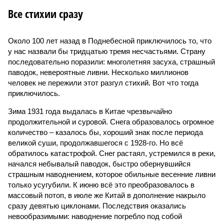
Все стихии сразу
Около 100 лет назад в Поднебесной приключилось то, что
у нас назвали бы тридцатью тремя несчастьями. Страну
последовательно поразили: многолетняя засуха, страшный
паводок, невероятные ливни. Несколько миллионов
человек не пережили этот разгул стихий. Вот что тогда
приключилось.
Зима 1931 года выдалась в Китае чрезвычайно
продолжительной и суровой. Снега образовалось огромное
количество – казалось бы, хороший знак после периода
великой суши, продолжавшегося с 1928-го. Но всё
обратилось катастрофой. Снег растаял, устремился в реки,
начался небывалый паводок, быстро обернувшийся
страшным наводнением, которое обильные весенние ливни
только усугубили. К июню всё это преобразовалось в
массовый потоп, в июле же Китай в дополнение накрыло
сразу девятью циклонами. Последствия оказались
невообразимыми: наводнение погребло под собой