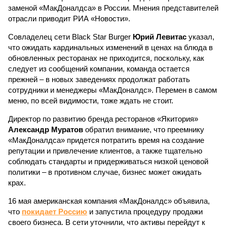
заменой «МакДоналдса» в России. Мнения представителей
отрасли приводит РИА «Новости».
Совладелец сети Black Star Burger
Юрий Левитас
указал,
что ожидать кардинальных изменений в ценах на блюда в
обновленных ресторанах не приходится, поскольку, как
следует из сообщений компании, команда остается
прежней – в новых заведениях продолжат работать
сотрудники и менеджеры «МакДоналдс». Перемен в самом
меню, по всей видимости, тоже ждать не стоит.
Директор по развитию бренда ресторанов «Якитория»
Александр Муратов
обратил внимание, что преемнику
«МакДоналдса» придется потратить время на создание
репутации и привлечение клиентов, а также тщательно
соблюдать стандарты и придерживаться низкой ценовой
политики – в противном случае, бизнес может ожидать
крах.
16 мая американская компания «МакДоналдс» объявила,
что
покидает Россию
и запустила процедуру продажи
своего бизнеса. В сети уточнили, что активы перейдут к